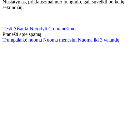
Nustatymas, priklausomai nuo įrenginio, gali suveikti po kelių
sekundžių.
Tęsti
Atšaukti
Nerodyti šio pranešimo
Pranešti apie spamą
Trumpalaikė nuoma
Nuoma mėnesiui
Nuoma iki 3 valandų