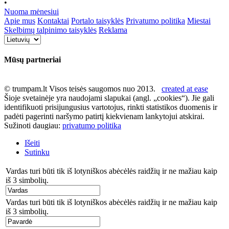
•
Nuoma mėnesiui
Apie mus
Kontaktai
Portalo taisyklės
Privatumo politika
Miestai
Skelbimų talpinimo taisyklės
Reklama
Mūsų partneriai
© trumpam.lt Visos teisės saugomos nuo 2013.
created at ease
Šioje svetainėje yra naudojami slapukai (angl. „cookies“). Jie gali
identifikuoti prisijungusius vartotojus, rinkti statistikos duomenis ir
padėti pagerinti naršymo patirtį kiekvienam lankytojui atskirai.
Sužinoti daugiau:
privatumo politika
Išeiti
Sutinku
Vardas turi būti tik iš lotyniškos abėcėlės raidžių ir ne mažiau kaip
iš 3 simbolių.
Vardas turi būti tik iš lotyniškos abėcėlės raidžių ir ne mažiau kaip
iš 3 simbolių.