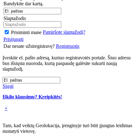
Bandykite dar kartą.
Slaptažodis
Pamiršote slaptažodį?
Prisiminti mane
Prisijungti
Dar nesate užsiregistravę?
Registruotis
Įveskite el. pašto adresą, kuriuo registravotės portale. Šiuo adresu
bus išsiųsta nuoroda, kurią paspaudę galėsite sukurti naują
slaptažodį.
Siųsti
Iškilo klausimų? Kreipkitės!
×
Tam, kad veiktų Geolokacija, įrenginyje turi būti įjungtas leidimas
nustatyti vietovę.