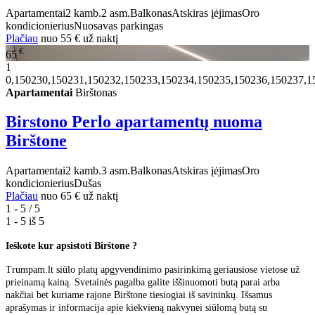
Apartamentai
2 kamb.
2 asm.
Balkonas
Atskiras įėjimas
Oro
kondicionierius
Nuosavas parkingas
Plačiau
nuo
55 €
už naktį
€
65
1
0,150230,150231,150232,150233,150234,150235,150236,150237,1
Apartamentai
Birštonas
Birstono Perlo apartamentų nuoma
Birštone
Apartamentai
2 kamb.
3 asm.
Balkonas
Atskiras įėjimas
Oro
kondicionierius
Dušas
Plačiau
nuo
65 €
už naktį
1 - 5 / 5
1 - 5 iš
5
Ieškote kur apsistoti Birštone ?
Trumpam.lt siūlo platų apgyvendinimo pasirinkimą geriausiose vietose už
prieinamą kainą. Svetainės pagalba galite iššinuomoti butą parai arba
nakčiai bet kuriame rajone Birštone tiesiogiai iš savininkų. Išsamus
aprašymas ir informacija apie kiekvieną nakvynei siūlomą butą su