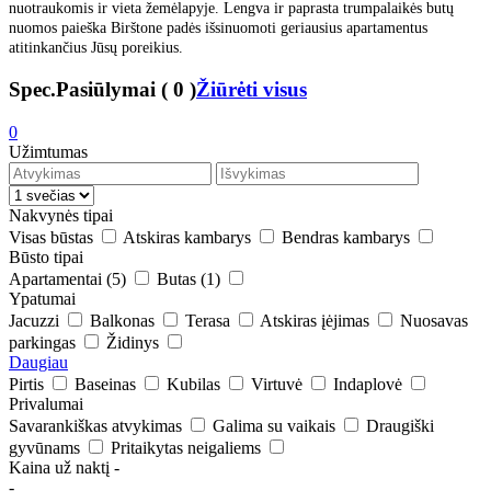
nuotraukomis ir vieta žemėlapyje. Lengva ir paprasta trumpalaikės butų
nuomos paieška Birštone padės išsinuomoti geriausius apartamentus
atitinkančius Jūsų poreikius.
Spec.Pasiūlymai
(
0
)
Žiūrėti visus
0
Užimtumas
Nakvynės tipai
Visas būstas
Atskiras kambarys
Bendras kambarys
Būsto tipai
Apartamentai
(5)
Butas
(1)
Ypatumai
Jacuzzi
Balkonas
Terasa
Atskiras įėjimas
Nuosavas
parkingas
Židinys
Daugiau
Pirtis
Baseinas
Kubilas
Virtuvė
Indaplovė
Privalumai
Savarankiškas atvykimas
Galima su vaikais
Draugiški
gyvūnams
Pritaikytas neigaliems
Kaina už naktį
-
-