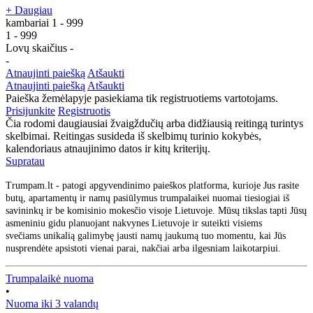
+ Daugiau
kambariai
1
-
999
1
-
999
Lovų skaičius
-
-
Atnaujinti paiešką
Atšaukti
Atnaujinti paiešką
Atšaukti
Paieška žemėlapyje pasiekiama tik registruotiems vartotojams.
Prisijunkite
Registruotis
Čia rodomi daugiausiai žvaigždučių arba didžiausią reitingą turintys
skelbimai. Reitingas susideda iš skelbimų turinio kokybės,
kalendoriaus atnaujinimo datos ir kitų kriterijų.
Supratau
Trumpam.lt - patogi apgyvendinimo paieškos platforma, kurioje Jus rasite
butų, apartamentų ir namų pasiūlymus trumpalaikei nuomai tiesiogiai iš
savininkų ir be komisinio mokesčio visoje Lietuvoje. Mūsų tikslas tapti Jūsų
asmeniniu gidu planuojant nakvynes Lietuvoje ir suteikti visiems
svečiams unikalią galimybę jausti namų jaukumą tuo momentu, kai Jūs
nusprendėte apsistoti vienai parai, nakčiai arba ilgesniam laikotarpiui.
Trumpalaikė nuoma
•
Nuoma iki 3 valandų