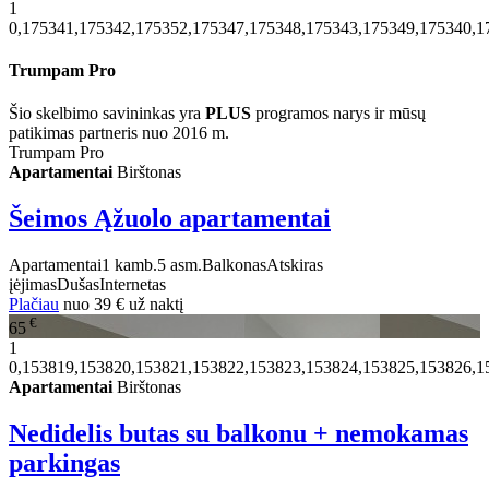
1
0,175341,175342,175352,175347,175348,175343,175349,175340,1
Trumpam Pro
Šio skelbimo savininkas yra
PLUS
programos narys ir mūsų
patikimas partneris nuo 2016 m.
Trumpam Pro
Apartamentai
Birštonas
Šeimos Ąžuolo apartamentai
Apartamentai
1 kamb.
5 asm.
Balkonas
Atskiras
įėjimas
Dušas
Internetas
Plačiau
nuo
39 €
už naktį
€
65
1
0,153819,153820,153821,153822,153823,153824,153825,153826,1
Apartamentai
Birštonas
Nedidelis butas su balkonu + nemokamas
parkingas