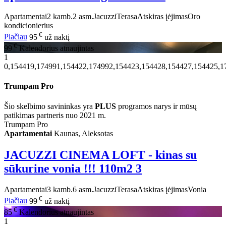
Apartamentai
2 kamb.
2 asm.
Jacuzzi
Terasa
Atskiras įėjimas
Oro
kondicionierius
€
Plačiau
95
už naktį
€
99
Kalendorius atnaujintas
1
0,154419,174991,154422,174992,154423,154428,154427,154425,1
Trumpam Pro
Šio skelbimo savininkas yra
PLUS
programos narys ir mūsų
patikimas partneris nuo 2021 m.
Trumpam Pro
Apartamentai
Kaunas, Aleksotas
JACUZZI CINEMA LOFT - kinas su
sūkurine vonia !!! 110m2
3
Apartamentai
3 kamb.
6 asm.
Jacuzzi
Terasa
Atskiras įėjimas
Vonia
€
Plačiau
99
už naktį
€
85
Kalendorius atnaujintas
1