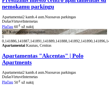
Prestižinis miesto centro apartamentas su
nemokamu parkingu
Apartamentai
2 kamb.
4 asm.
Nuosavas parkingas
Dušas
Virtuvė
Internetas
€
Plačiau
60
už naktį
€
50
Kalendorius atnaujintas
1
0,141886,141887,141891,141889,141888,141892,141890,141896,1
Apartamentai
Kaunas, Centras
Apartamentas "Akcentas" | Polo
Apartments
Apartamentai
2 kamb.
4 asm.
Nuosavas parkingas
Dušas
Virtuvė
Internetas
€
Plačiau
50
už naktį