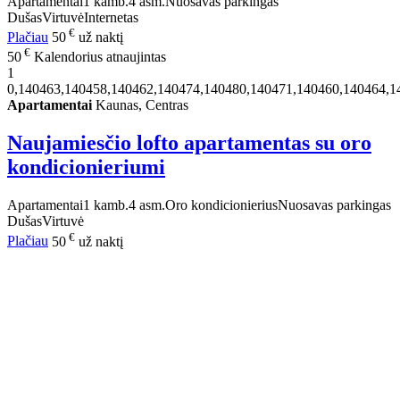
Apartamentai
1 kamb.
4 asm.
Nuosavas parkingas
Dušas
Virtuvė
Internetas
€
Plačiau
50
už naktį
€
50
Kalendorius atnaujintas
1
0,140463,140458,140462,140474,140480,140471,140460,140464,1
Apartamentai
Kaunas, Centras
Naujamiesčio lofto apartamentas su oro
kondicionieriumi
Apartamentai
1 kamb.
4 asm.
Oro kondicionierius
Nuosavas parkingas
Dušas
Virtuvė
€
Plačiau
50
už naktį