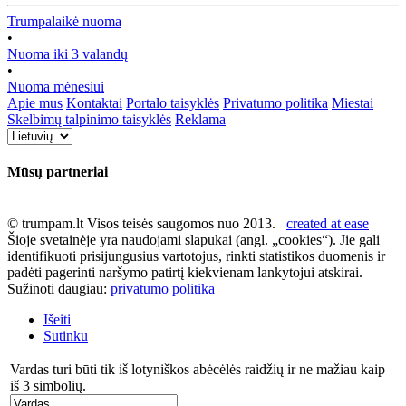
Trumpalaikė nuoma
•
Nuoma iki 3 valandų
•
Nuoma mėnesiui
Apie mus
Kontaktai
Portalo taisyklės
Privatumo politika
Miestai
Skelbimų talpinimo taisyklės
Reklama
Mūsų partneriai
© trumpam.lt Visos teisės saugomos nuo 2013.
created at ease
Šioje svetainėje yra naudojami slapukai (angl. „cookies“). Jie gali
identifikuoti prisijungusius vartotojus, rinkti statistikos duomenis ir
padėti pagerinti naršymo patirtį kiekvienam lankytojui atskirai.
Sužinoti daugiau:
privatumo politika
Išeiti
Sutinku
Vardas turi būti tik iš lotyniškos abėcėlės raidžių ir ne mažiau kaip
iš 3 simbolių.