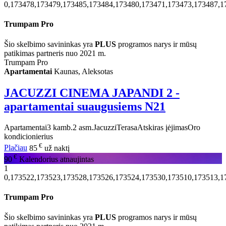
0,173478,173479,173485,173484,173480,173471,173473,173487,1
Trumpam Pro
Šio skelbimo savininkas yra
PLUS
programos narys ir mūsų
patikimas partneris nuo 2021 m.
Trumpam Pro
Apartamentai
Kaunas, Aleksotas
JACUZZI CINEMA JAPANDI 2 -
apartamentai suaugusiems N21
Apartamentai
3 kamb.
2 asm.
Jacuzzi
Terasa
Atskiras įėjimas
Oro
kondicionierius
€
Plačiau
85
už naktį
€
90
Kalendorius atnaujintas
1
0,173522,173523,173528,173526,173524,173530,173510,173513,1
Trumpam Pro
Šio skelbimo savininkas yra
PLUS
programos narys ir mūsų