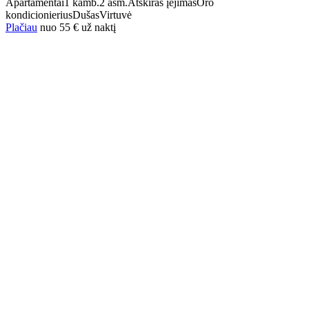
Apartamentai
1 kamb.
2 asm.
Atskiras įėjimas
Oro
kondicionierius
Dušas
Virtuvė
Plačiau
nuo
55 €
už naktį