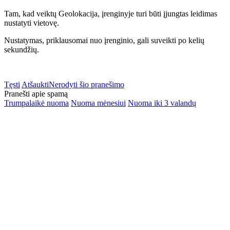
Tam, kad veiktų Geolokacija, įrenginyje turi būti įjungtas leidimas
nustatyti vietovę.
Nustatymas, priklausomai nuo įrenginio, gali suveikti po kelių
sekundžių.
Tęsti
Atšaukti
Nerodyti šio pranešimo
Pranešti apie spamą
Trumpalaikė nuoma
Nuoma mėnesiui
Nuoma iki 3 valandų