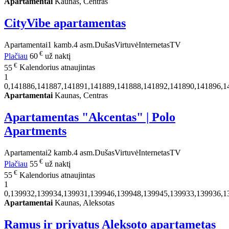
Apartamentai
Kaunas, Centras
CityVibe apartamentas
Apartamentai
1 kamb.
4 asm.
Dušas
Virtuvė
Internetas
TV
€
Plačiau
60
už naktį
€
55
Kalendorius atnaujintas
1
0,141886,141887,141891,141889,141888,141892,141890,141896,1
Apartamentai
Kaunas, Centras
Apartamentas "Akcentas" | Polo
Apartments
Apartamentai
2 kamb.
4 asm.
Dušas
Virtuvė
Internetas
TV
€
Plačiau
55
už naktį
€
55
Kalendorius atnaujintas
1
0,139932,139934,139931,139946,139948,139945,139933,139936,1
Apartamentai
Kaunas, Aleksotas
Ramus ir privatus Aleksoto apartametas