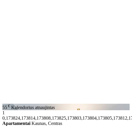
€
55
Kalendorius atnaujintas
1
0,173824,173814,173808,173825,173803,173804,173805,173812,1
Apartamentai
Kaunas, Centras