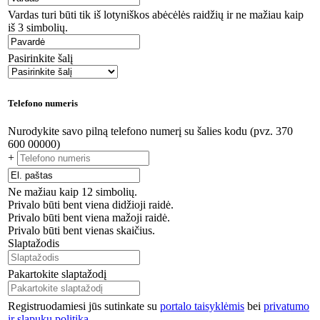
Vardas turi būti tik iš lotyniškos abėcėlės raidžių ir ne mažiau kaip
iš 3 simbolių.
Pasirinkite šalį
Telefono numeris
Nurodykite savo pilną telefono numerį su šalies kodu (pvz. 370
600 00000)
+
Ne mažiau kaip 12 simbolių.
Privalo būti bent viena didžioji raidė.
Privalo būti bent viena mažoji raidė.
Privalo būti bent vienas skaičius.
Slaptažodis
Pakartokite slaptažodį
Registruodamiesi jūs sutinkate su
portalo taisyklėmis
bei
privatumo
ir slapukų politika