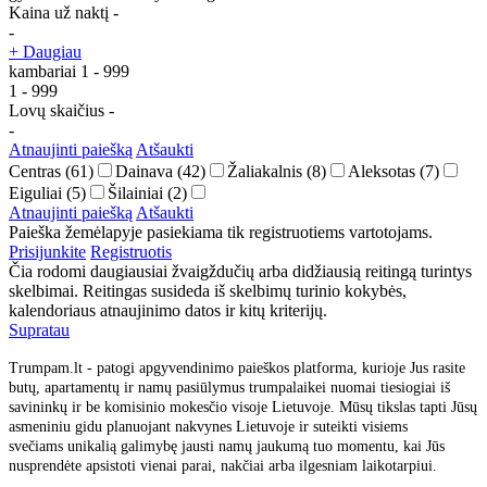
Kaina už naktį
-
-
+ Daugiau
kambariai
1
-
999
1
-
999
Lovų skaičius
-
-
Atnaujinti paiešką
Atšaukti
Centras
(61)
Dainava
(42)
Žaliakalnis
(8)
Aleksotas
(7)
Eiguliai
(5)
Šilainiai
(2)
Atnaujinti paiešką
Atšaukti
Paieška žemėlapyje pasiekiama tik registruotiems vartotojams.
Prisijunkite
Registruotis
Čia rodomi daugiausiai žvaigždučių arba didžiausią reitingą turintys
skelbimai. Reitingas susideda iš skelbimų turinio kokybės,
kalendoriaus atnaujinimo datos ir kitų kriterijų.
Supratau
Trumpam.lt - patogi apgyvendinimo paieškos platforma, kurioje Jus rasite
butų, apartamentų ir namų pasiūlymus trumpalaikei nuomai tiesiogiai iš
savininkų ir be komisinio mokesčio visoje Lietuvoje. Mūsų tikslas tapti Jūsų
asmeniniu gidu planuojant nakvynes Lietuvoje ir suteikti visiems
svečiams unikalią galimybę jausti namų jaukumą tuo momentu, kai Jūs
nusprendėte apsistoti vienai parai, nakčiai arba ilgesniam laikotarpiui.