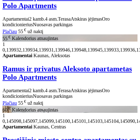
Polo Apartments
Apartamentai
2 kamb.
4 asm.
Terasa
Atskiras įėjimas
Oro
kondicionierius
Nuosavas parkingas
€
Plačiau
55
už naktį
€
55
Kalendorius atnaujintas
1
0,139932,139934,139931,139946,139948,139945,139933,139936,1
Apartamentai
Kaunas, Aleksotas
Ramus ir privatus Aleksoto apartametas
Polo Apartments
Apartamentai
2 kamb.
4 asm.
Terasa
Atskiras įėjimas
Oro
kondicionierius
Nuosavas parkingas
€
Plačiau
55
už naktį
€
60
Kalendorius atnaujintas
1
0,145098,145097,145099,145100,145101,145103,145104,145090,1
Apartamentai
Kaunas, Centras