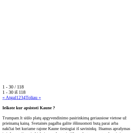
1 - 30 / 118
1 - 30 iš
118
« Atgal
1
2
3
4
Toliau »
Ieškote kur apsistoti Kaune ?
Trumpam.lt siūlo platų apgyvendinimo pasirinkimą geriausiose vietose už
prieinamą kainą. Svetainės pagalba galite iššinuomoti butą parai arba
nakčiai bet kuriame rajone Kaune tiesiogiai iš savininkų. Išsamus aprašymas