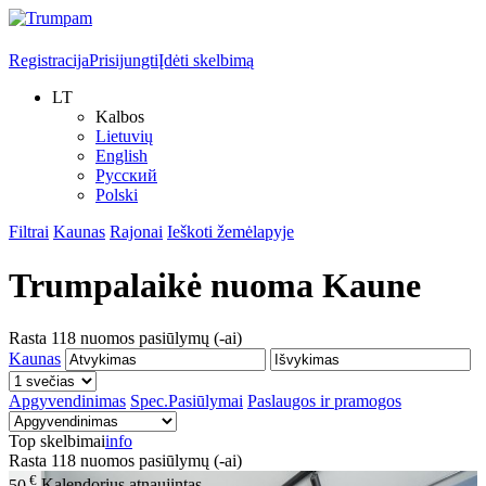
Registracija
Prisijungti
Įdėti skelbimą
LT
Kalbos
Lietuvių
English
Русский
Polski
Filtrai
Kaunas
Rajonai
Ieškoti žemėlapyje
Trumpalaikė nuoma
Kaune
Rasta
118
nuomos pasiūlymų (-ai)
Kaunas
Apgyvendinimas
Spec.Pasiūlymai
Paslaugos ir pramogos
Top skelbimai
info
Rasta
118
nuomos pasiūlymų (-ai)
€
50
Kalendorius atnaujintas