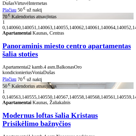
Dušas
Virtuvė
Internetas
€
Plačiau
50
už naktį
€
70
Kalendorius atnaujintas
1
0,140060,140051,140063,140055,140062,140061,140064,140052,1
Apartamentai
Kaunas, Centras
Panoraminis miesto centro apartamentas
šalia stoties
Apartamentai
2 kamb.
4 asm.
Balkonas
Oro
kondicionierius
Vonia
Dušas
€
Plačiau
70
už naktį
€
50
Kalendorius atnaujintas
1
0,140563,140555,140550,140567,140558,140568,140561,140559,1
Apartamentai
Kaunas, Žaliakalnis
Modernus loftas šalia Kristaus
Prisikėlimo bažnyčios