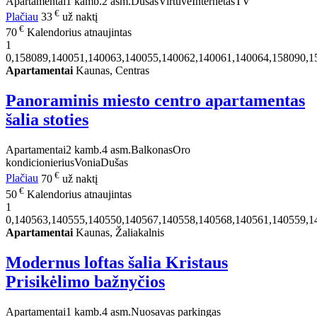
Apartamentai
1 kamb.
2 asm.
Dušas
Virtuvė
Internetas
TV
€
Plačiau
33
už naktį
€
70
Kalendorius atnaujintas
1
0,158089,140051,140063,140055,140062,140061,140064,158090,1
Apartamentai
Kaunas, Centras
Panoraminis miesto centro apartamentas
šalia stoties
Apartamentai
2 kamb.
4 asm.
Balkonas
Oro
kondicionierius
Vonia
Dušas
€
Plačiau
70
už naktį
€
50
Kalendorius atnaujintas
1
0,140563,140555,140550,140567,140558,140568,140561,140559,1
Apartamentai
Kaunas, Žaliakalnis
Modernus loftas šalia Kristaus
Prisikėlimo bažnyčios
Apartamentai
1 kamb.
4 asm.
Nuosavas parkingas