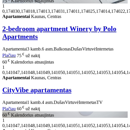
75
Kalendorius atnaujintas
1
0,174030,174018,174013,174031,174011,174025,174014,174022,1
Apartamentai
Kaunas, Centras
2-bedroom apartment Winery by Polo
Apartments
Apartamentai
3 kamb.
6 asm.
Balkonas
Dušas
Virtuvė
Internetas
€
Plačiau
75
už naktį
€
60
Kalendorius atnaujintas
1
0,141047,141048,141049,141050,141051,141052,141053,141054,1
Apartamentai
Kaunas, Centras
CityVibe apartamentas
Apartamentai
1 kamb.
4 asm.
Dušas
Virtuvė
Internetas
TV
€
Plačiau
60
už naktį
€
60
Kalendorius atnaujintas
1
0,141047,141048,141049,141050,141051,141052,141053,141054,1