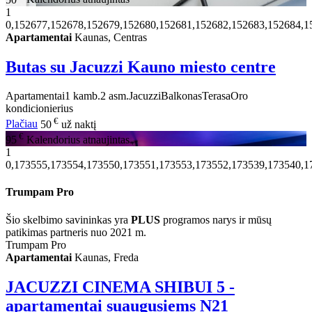
1
0,152677,152678,152679,152680,152681,152682,152683,152684,1
Apartamentai
Kaunas, Centras
Butas su Jacuzzi Kauno miesto centre
Apartamentai
1 kamb.
2 asm.
Jacuzzi
Balkonas
Terasa
Oro
kondicionierius
€
Plačiau
50
už naktį
€
95
Kalendorius atnaujintas
1
0,173555,173554,173550,173551,173553,173552,173539,173540,1
Trumpam Pro
Šio skelbimo savininkas yra
PLUS
programos narys ir mūsų
patikimas partneris nuo 2021 m.
Trumpam Pro
Apartamentai
Kaunas, Freda
JACUZZI CINEMA SHIBUI 5 -
apartamentai suaugusiems N21