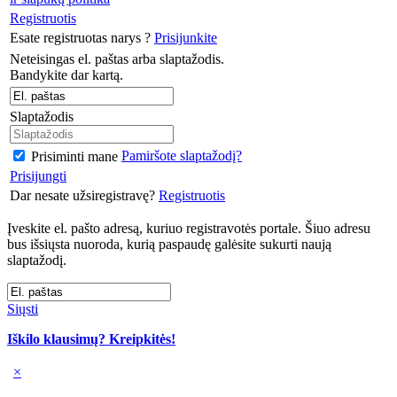
Registruotis
Esate registruotas narys ?
Prisijunkite
Neteisingas el. paštas arba slaptažodis.
Bandykite dar kartą.
Slaptažodis
Pamiršote slaptažodį?
Prisiminti mane
Prisijungti
Dar nesate užsiregistravę?
Registruotis
Įveskite el. pašto adresą, kuriuo registravotės portale. Šiuo adresu
bus išsiųsta nuoroda, kurią paspaudę galėsite sukurti naują
slaptažodį.
Siųsti
Iškilo klausimų? Kreipkitės!
×