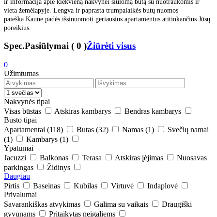
ir informacija apie kiekvieną nakvynei siūlomą butą su nuotraukomis ir
vieta žemėlapyje. Lengva ir paprasta trumpalaikės butų nuomos
paieška Kaune padės išsinuomoti geriausius apartamentus atitinkančius Jūsų
poreikius.
Spec.Pasiūlymai
(
0
)
Žiūrėti visus
0
Užimtumas
Nakvynės tipai
Visas būstas
Atskiras kambarys
Bendras kambarys
Būsto tipai
Apartamentai
(118)
Butas
(32)
Namas
(1)
Svečių namai
(1)
Kambarys
(1)
Ypatumai
Jacuzzi
Balkonas
Terasa
Atskiras įėjimas
Nuosavas
parkingas
Židinys
Daugiau
Pirtis
Baseinas
Kubilas
Virtuvė
Indaplovė
Privalumai
Savarankiškas atvykimas
Galima su vaikais
Draugiški
gyvūnams
Pritaikytas neigaliems