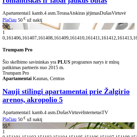
romantiškas ir labai jaukus butas
Apartamentai
1 kamb.
4 asm.
Terasa
Atskiras įėjimas
Dušas
Virtuvė
€
Plačiau
50
už naktį
€
50
1
0,161406,161407,161408,161409,161410,161411,161412,161413,1
Trumpam Pro
Šio skelbimo savininkas yra
PLUS
programos narys ir mūsų
patikimas partneris nuo 2015 m.
Trumpam Pro
Apartamentai
Kaunas, Centras
Nauji stilingi apartamentai prie Žalgirio
arenos, akropolio
5
Apartamentai
1 kamb.
4 asm.
Dušas
Virtuvė
Internetas
TV
€
Plačiau
50
už naktį
€
55
1