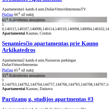
Apartamentai
1 kamb.
4 asm.
Dušas
Virtuvė
Internetas
TV
€
Plačiau
60
už naktį
€
65
Kalendorius atnaujintas
1
0,140115,140107,140096,140114,140110,140098,140094,140102,1
Apartamentai
Kaunas, Centras
Senamiesčio apartamentas prie Kauno
Arkikatedros
Apartamentai
2 kamb.
4 asm.
Nuosavas parkingas
Dušas
Virtuvė
Internetas
€
Plačiau
65
už naktį
€
33
Kalendorius atnaujintas
1
0,144763,144762,144764,144757,144766,144765,144768,144767,1
Apartamentai
Kaunas, Dainava
Partizanų g. studijos apartmentas #3