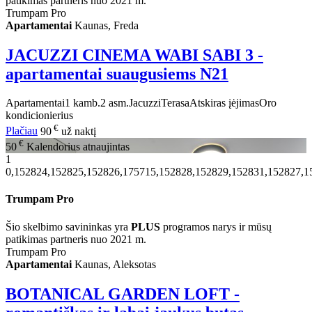
patikimas partneris nuo 2021 m.
Trumpam Pro
Apartamentai
Kaunas, Freda
JACUZZI CINEMA WABI SABI 3 -
apartamentai suaugusiems N21
Apartamentai
1 kamb.
2 asm.
Jacuzzi
Terasa
Atskiras įėjimas
Oro
kondicionierius
€
Plačiau
90
už naktį
€
50
Kalendorius atnaujintas
1
0,152824,152825,152826,175715,152828,152829,152831,152827,1
Trumpam Pro
Šio skelbimo savininkas yra
PLUS
programos narys ir mūsų
patikimas partneris nuo 2021 m.
Trumpam Pro
Apartamentai
Kaunas, Aleksotas
BOTANICAL GARDEN LOFT -