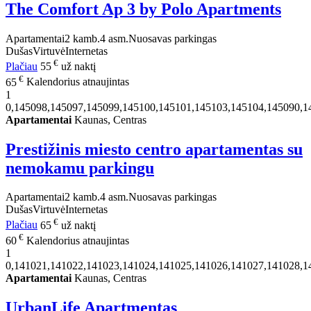
The Comfort Ap 3 by Polo Apartments
Apartamentai
2 kamb.
4 asm.
Nuosavas parkingas
Dušas
Virtuvė
Internetas
€
Plačiau
55
už naktį
€
65
Kalendorius atnaujintas
1
0,145098,145097,145099,145100,145101,145103,145104,145090,1
Apartamentai
Kaunas, Centras
Prestižinis miesto centro apartamentas su
nemokamu parkingu
Apartamentai
2 kamb.
4 asm.
Nuosavas parkingas
Dušas
Virtuvė
Internetas
€
Plačiau
65
už naktį
€
60
Kalendorius atnaujintas
1
0,141021,141022,141023,141024,141025,141026,141027,141028,1
Apartamentai
Kaunas, Centras
UrbanLife Apartmentas