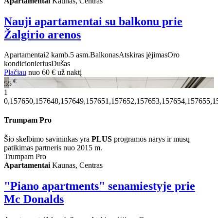
Apartamentai
Kaunas, Centras
Nauji apartamentai su balkonu prie
Žalgirio arenos
Apartamentai
2 kamb.
5 asm.
Balkonas
Atskiras įėjimas
Oro
kondicionierius
Dušas
Plačiau
nuo
60 €
už naktį
€
55
1
0,157650,157648,157649,157651,157652,157653,157654,157655,1
Trumpam Pro
Šio skelbimo savininkas yra
PLUS
programos narys ir mūsų
patikimas partneris nuo 2015 m.
Trumpam Pro
Apartamentai
Kaunas, Centras
"Piano apartments" senamiestyje prie
Mc Donalds