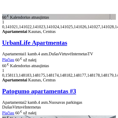
€
60
Kalendorius atnaujintas
1
0,141021,141022,141023,141024,141025,141026,141027,141028,1
Apartamentai
Kaunas, Centras
UrbanLife Apartmentas
Apartamentai
1 kamb.
4 asm.
Dušas
Virtuvė
Internetas
TV
€
Plačiau
60
už naktį
€
60
Kalendorius atnaujintas
1
0,158113,148183,148175,148174,148182,148177,148178,148179,1
Apartamentai
Kaunas, Centras
Patogumo apartamentas #3
Apartamentai
2 kamb.
4 asm.
Nuosavas parkingas
Dušas
Virtuvė
Internetas
€
Plačiau
60
už naktį
€