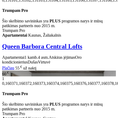
0,151101,151102,151103,151104,151105,151106,151107,151108,15
Trumpam Pro
Šio skelbimo savininkas yra
PLUS
programos narys ir mūsų
patikimas partneris nuo 2015 m.
Trumpam Pro
Apartamentai
Kaunas, Žaliakalnis
Queen Barbora Central Lofts
Apartamentai
1 kamb.
4 asm.
Atskiras įėjimas
Oro
kondicionierius
Dušas
Virtuvė
€
Plačiau
55
už naktį
€
60
1
0,160371,160372,160373,160374,160375,160376,160377,160378,1
Trumpam Pro
Šio skelbimo savininkas yra
PLUS
programos narys ir mūsų
patikimas partneris nuo 2015 m.
Trumpam Pro