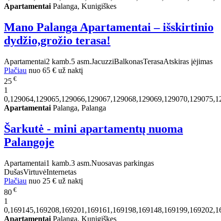
Apartamentai
Palanga, Kunigiškes
Mano Palanga Apartamentai – išskirtinio
dydžio,grožio terasa!
Apartamentai
2 kamb.
5 asm.
Jacuzzi
Balkonas
Terasa
Atskiras įėjimas
Plačiau
nuo
65 €
už naktį
€
25
1
0,129064,129065,129066,129067,129068,129069,129070,129075,1
Apartamentai
Palanga, Palanga
Šarkutė - mini apartamentų nuoma
Palangoje
Apartamentai
1 kamb.
3 asm.
Nuosavas parkingas
Dušas
Virtuvė
Internetas
Plačiau
nuo
25 €
už naktį
€
80
1
0,169145,169208,169201,169161,169198,169148,169199,169202,1
Apartamentai
Palanga, Kunigiškes