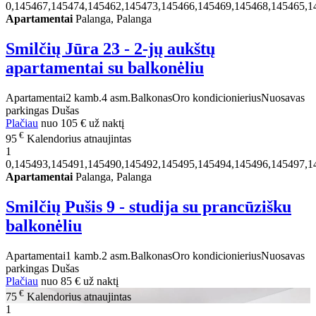
0,145467,145474,145462,145473,145466,145469,145468,145465,1
Apartamentai
Palanga, Palanga
Smilčių Jūra 23 - 2-jų aukštų
apartamentai su balkonėliu
Apartamentai
2 kamb.
4 asm.
Balkonas
Oro kondicionierius
Nuosavas
parkingas
Dušas
Plačiau
nuo
105 €
už naktį
€
95
Kalendorius atnaujintas
1
0,145493,145491,145490,145492,145495,145494,145496,145497,1
Apartamentai
Palanga, Palanga
Smilčių Pušis 9 - studija su prancūzišku
balkonėliu
Apartamentai
1 kamb.
2 asm.
Balkonas
Oro kondicionierius
Nuosavas
parkingas
Dušas
Plačiau
nuo
85 €
už naktį
€
75
Kalendorius atnaujintas
1