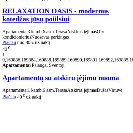
RELAXATION OASIS - modernus
kotedžas jūsų poiilsiui
Apartamentai
3 kamb.
6 asm.
Terasa
Atskiras įėjimas
Oro
kondicionierius
Nuosavas parkingas
Plačiau
nuo
80 €
už naktį
€
40
1
0,169886,169884,169888,169889,169890,169891,169892,169885,1
Apartamentai
Palanga, Šventoji
Apartamentų su atskiru įėjimu nuoma
Apartamentai
1 kamb.
6 asm.
Terasa
Atskiras įėjimas
Dušas
Virtuvė
€
Plačiau
40
už naktį