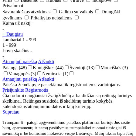
Pirtis
Baseinas
Kubilas
Virtuvė
Indaplovė
Privalumai
Savarankiškas atvykimas
Galima su vaikais
Draugiški
gyvūnams
Pritaikytas neigaliems
Kaina už naktį
-
-
+ Daugiau
kambariai
1
-
999
1
-
999
Lovų skaičius
-
-
Atnaujinti paiešką
Atšaukti
Palanga
(48)
Kunigiškes
(44)
Šventoji
(13)
Monciškės
(3)
Vanagupės
(3)
Nemirseta
(1)
Atnaujinti paiešką
Atšaukti
Paieška žemėlapyje pasiekiama tik registruotiems vartotojams.
Prisijunkite
Registruotis
Čia rodomi daugiausiai žvaigždučių arba didžiausią reitingą turintys
skelbimai. Reitingas susideda iš skelbimų turinio kokybės,
kalendoriaus atnaujinimo datos ir kitų kriterijų.
Supratau
Trumpam.lt - patogi apgyvendinimo paieškos platforma, kurioje Jus rasite
butų, apartamentų ir namų pasiūlymus trumpalaikei nuomai tiesiogiai iš
savininkų ir be komisinio mokesčio visoje Lietuvoje. Mūsų tikslas tapti Jūsų