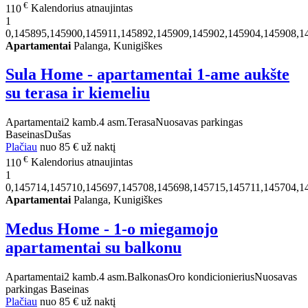
€
110
Kalendorius atnaujintas
1
0,145895,145900,145911,145892,145909,145902,145904,145908,1
Apartamentai
Palanga, Kunigiškes
Sula Home - apartamentai 1-ame aukšte
su terasa ir kiemeliu
Apartamentai
2 kamb.
4 asm.
Terasa
Nuosavas parkingas
Baseinas
Dušas
Plačiau
nuo
85 €
už naktį
€
110
Kalendorius atnaujintas
1
0,145714,145710,145697,145708,145698,145715,145711,145704,1
Apartamentai
Palanga, Kunigiškes
Medus Home - 1-o miegamojo
apartamentai su balkonu
Apartamentai
2 kamb.
4 asm.
Balkonas
Oro kondicionierius
Nuosavas
parkingas
Baseinas
Plačiau
nuo
85 €
už naktį