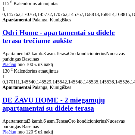
€
115
Kalendorius atnaujintas
1
0,145762,170763,145772,170762,145767,168813,168814,168815,1
Apartamentai
Palanga, Kunigiškes
Odri Home - apartamentai su didele
terasa trečiame aukšte
Apartamentai
2 kamb.
3 asm.
Terasa
Oro kondicionierius
Nuosavas
parkingas
Baseinas
Plačiau
nuo
100 €
už naktį
€
130
Kalendorius atnaujintas
1
0,170111,145540,145529,145542,145548,145535,145536,145526,1
Apartamentai
Palanga, Kunigiškes
DE ŽAVU HOME - 2 miegamųjų
apartamentai su didele terasa
Apartamentai
3 kamb.
6 asm.
Terasa
Oro kondicionierius
Nuosavas
parkingas
Baseinas
Plačiau
nuo
120 €
už naktį