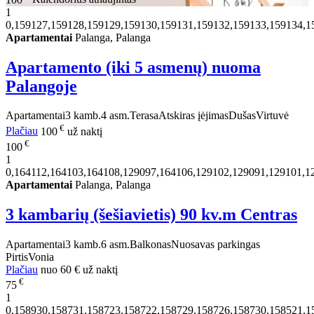
1
0,159127,159128,159129,159130,159131,159132,159133,159134,1
Apartamentai
Palanga, Palanga
Apartamento (iki 5 asmenų) nuoma
Palangoje
Apartamentai
3 kamb.
4 asm.
Terasa
Atskiras įėjimas
Dušas
Virtuvė
€
Plačiau
100
už naktį
€
100
1
0,164112,164103,164108,129097,164106,129102,129091,129101,1
Apartamentai
Palanga, Palanga
3 kambarių (šešiavietis) 90 kv.m Centras
Apartamentai
3 kamb.
6 asm.
Balkonas
Nuosavas parkingas
Pirtis
Vonia
Plačiau
nuo
60 €
už naktį
€
75
1
0,158930,158731,158723,158722,158729,158726,158730,158521,1