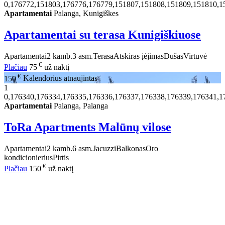
0,176772,151803,176776,176779,151807,151808,151809,151810,1
Apartamentai
Palanga, Kunigiškes
Apartamentai su terasa Kunigiškiuose
Apartamentai
2 kamb.
3 asm.
Terasa
Atskiras įėjimas
Dušas
Virtuvė
€
Plačiau
75
už naktį
€
150
Kalendorius atnaujintas
1
0,176340,176334,176335,176336,176337,176338,176339,176341,1
Apartamentai
Palanga, Palanga
ToRa Apartments Malūnų vilose
Apartamentai
2 kamb.
6 asm.
Jacuzzi
Balkonas
Oro
kondicionierius
Pirtis
€
Plačiau
150
už naktį