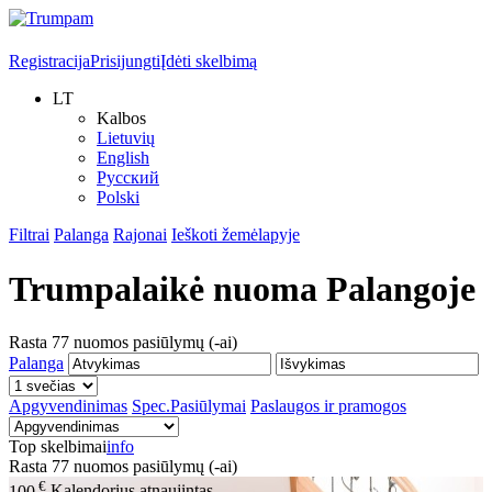
Registracija
Prisijungti
Įdėti skelbimą
LT
Kalbos
Lietuvių
English
Русский
Polski
Filtrai
Palanga
Rajonai
Ieškoti žemėlapyje
Trumpalaikė nuoma
Palangoje
Rasta
77
nuomos pasiūlymų (-ai)
Palanga
Apgyvendinimas
Spec.Pasiūlymai
Paslaugos ir pramogos
Top skelbimai
info
Rasta
77
nuomos pasiūlymų (-ai)
€
100
Kalendorius atnaujintas