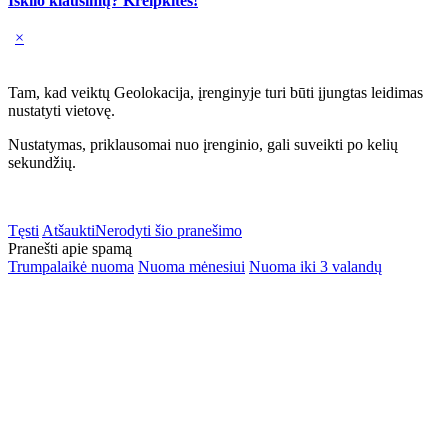
Iškilo klausimų? Kreipkitės!
×
Tam, kad veiktų Geolokacija, įrenginyje turi būti įjungtas leidimas
nustatyti vietovę.
Nustatymas, priklausomai nuo įrenginio, gali suveikti po kelių
sekundžių.
Tęsti
Atšaukti
Nerodyti šio pranešimo
Pranešti apie spamą
Trumpalaikė nuoma
Nuoma mėnesiui
Nuoma iki 3 valandų