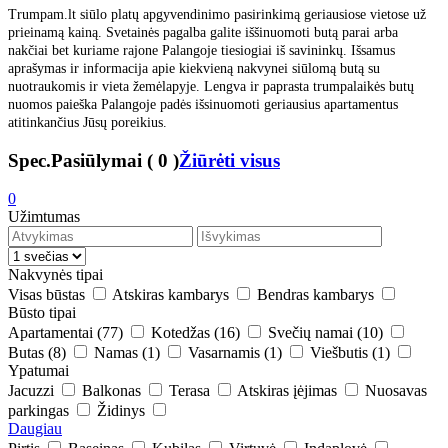
Trumpam.lt siūlo platų apgyvendinimo pasirinkimą geriausiose vietose už
prieinamą kainą. Svetainės pagalba galite iššinuomoti butą parai arba
nakčiai bet kuriame rajone Palangoje tiesiogiai iš savininkų. Išsamus
aprašymas ir informacija apie kiekvieną nakvynei siūlomą butą su
nuotraukomis ir vieta žemėlapyje. Lengva ir paprasta trumpalaikės butų
nuomos paieška Palangoje padės išsinuomoti geriausius apartamentus
atitinkančius Jūsų poreikius.
Spec.Pasiūlymai
(
0
)
Žiūrėti visus
0
Užimtumas
Nakvynės tipai
Visas būstas
Atskiras kambarys
Bendras kambarys
Būsto tipai
Apartamentai
(77)
Kotedžas
(16)
Svečių namai
(10)
Butas
(8)
Namas
(1)
Vasarnamis
(1)
Viešbutis
(1)
Ypatumai
Jacuzzi
Balkonas
Terasa
Atskiras įėjimas
Nuosavas
parkingas
Židinys
Daugiau