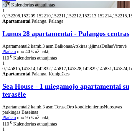
€
40
Kalendorius atnaujintas
1
0,152208,152209,152210,152211,152212,152213,152214,152215,1
Apartamentai
Palanga, Palanga
Lunos 28 apartamentai - Palangos centras
Apartamentai
2 kamb.
3 asm.
Balkonas
Atskiras įėjimas
Dušas
Virtuvė
Plačiau
nuo
40 €
už naktį
€
110
Kalendorius atnaujintas
1
0,145815,145814,145832,145817,145828,145829,145831,145824,1
Apartamentai
Palanga, Kunigiškes
Sea House - 1 miegamojo apartamentai su
terasėle
Apartamentai
2 kamb.
3 asm.
Terasa
Oro kondicionierius
Nuosavas
parkingas
Baseinas
Plačiau
nuo
95 €
už naktį
€
110
Kalendorius atnaujintas
1