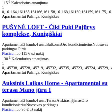
€
115
Kalendorius atnaujintas
1
0,161164,161165,161166,161158,161168,161169,161159,161175,16
Apartamentai
Palanga, Kunigiškes
PUŠYNĖ LOFT - Čiki Puki Pajūrys
komplekse, Kunigiškiai
Apartamentai
3 kamb.
4 asm.
Balkonas
Oro kondicionierius
Nuosavas
parkingas
Pirtis
Plačiau
nuo
115 €
už naktį
€
130
Kalendorius atnaujintas
1
0,145738,145728,145719,145732,145735,145723,145724,145729,1
Apartamentai
Palanga, Kunigiškes
Auksinis Laikas Home - Apartamentai su
terasa Mano jūra 1
Apartamentai
2 kamb.
4 asm.
Terasa
Atskiras įėjimas
Oro
kondicionierius
Nuosavas parkingas
Plačiau
nuo
95 €
už naktį