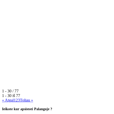
1 - 30 / 77
1 - 30 iš
77
« Atgal
1
2
3
Toliau »
Ieškote kur apsistoti Palangoje ?