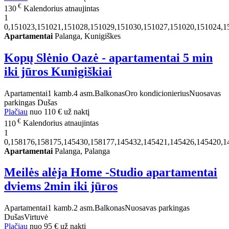
€
130
Kalendorius atnaujintas
1
0,151023,151021,151028,151029,151030,151027,151020,151024,1
Apartamentai
Palanga, Kunigiškes
Kopų Slėnio Oazė - apartamentai 5 min
iki jūros Kunigiškiai
Apartamentai
1 kamb.
4 asm.
Balkonas
Oro kondicionierius
Nuosavas
parkingas
Dušas
Plačiau
nuo
110 €
už naktį
€
110
Kalendorius atnaujintas
1
0,158176,158175,145430,158177,145432,145421,145426,145420,1
Apartamentai
Palanga, Palanga
Meilės alėja Home -Studio apartamentai
dviems 2min iki jūros
Apartamentai
1 kamb.
2 asm.
Balkonas
Nuosavas parkingas
Dušas
Virtuvė
Plačiau
nuo
95 €
už naktį