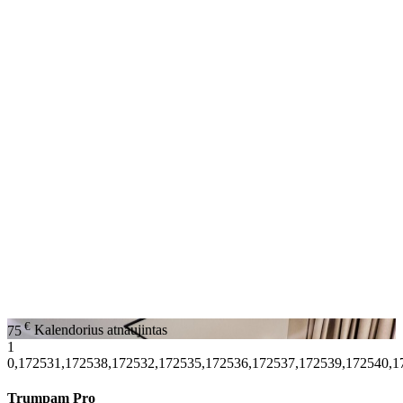
€
75
Kalendorius atnaujintas
1
0,172531,172538,172532,172535,172536,172537,172539,172540,1
Trumpam Pro