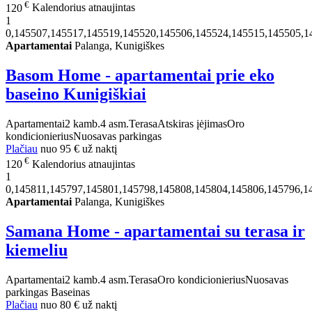
€
120
Kalendorius atnaujintas
1
0,145507,145517,145519,145520,145506,145524,145515,145505,1
Apartamentai
Palanga, Kunigiškes
Basom Home - apartamentai prie eko
baseino Kunigiškiai
Apartamentai
2 kamb.
4 asm.
Terasa
Atskiras įėjimas
Oro
kondicionierius
Nuosavas parkingas
Plačiau
nuo
95 €
už naktį
€
120
Kalendorius atnaujintas
1
0,145811,145797,145801,145798,145808,145804,145806,145796,1
Apartamentai
Palanga, Kunigiškes
Samana Home - apartamentai su terasa ir
kiemeliu
Apartamentai
2 kamb.
4 asm.
Terasa
Oro kondicionierius
Nuosavas
parkingas
Baseinas
Plačiau
nuo
80 €
už naktį