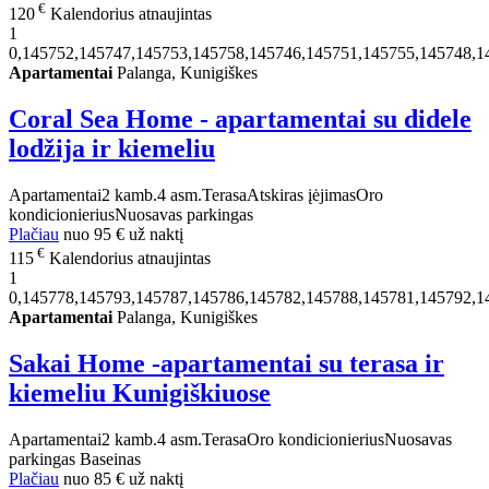
€
120
Kalendorius atnaujintas
1
0,145752,145747,145753,145758,145746,145751,145755,145748,1
Apartamentai
Palanga, Kunigiškes
Coral Sea Home - apartamentai su didele
lodžija ir kiemeliu
Apartamentai
2 kamb.
4 asm.
Terasa
Atskiras įėjimas
Oro
kondicionierius
Nuosavas parkingas
Plačiau
nuo
95 €
už naktį
€
115
Kalendorius atnaujintas
1
0,145778,145793,145787,145786,145782,145788,145781,145792,1
Apartamentai
Palanga, Kunigiškes
Sakai Home -apartamentai su terasa ir
kiemeliu Kunigiškiuose
Apartamentai
2 kamb.
4 asm.
Terasa
Oro kondicionierius
Nuosavas
parkingas
Baseinas
Plačiau
nuo
85 €
už naktį