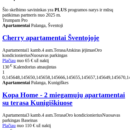
Šio skelbimo savininkas yra
PLUS
programos narys ir mūsų
patikimas partneris nuo 2025 m.
Trumpam Pro
Apartamentai
Palanga, Šventoji
Cherry apartamentai Šventojoje
Apartamentai
1 kamb.
4 asm.
Terasa
Atskiras įėjimas
Oro
kondicionierius
Nuosavas parkingas
Plačiau
nuo
65 €
už naktį
€
130
Kalendorius atnaujintas
1
0,145648,145650,145658,145666,145655,145657,145649,145670,1
Apartamentai
Palanga, Kunigiškes
Kopa Home - 2 miegamųjų apartamentai
su terasa Kunigiškiuose
Apartamentai
3 kamb.
4 asm.
Terasa
Oro kondicionierius
Nuosavas
parkingas
Baseinas
Plačiau
nuo
110 €
už naktį