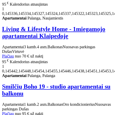
€
95
Kalendorius atnaujintas
1
0,145336,145334,145327,145324,145337,145322,145323,145325,1
Apartamentai
Palanga, Naujamiestis
Living & Lifestyle Home - 1miegamojo
apartamentai Klaipedoje
Apartamentai
3 kamb.
4 asm.
Balkonas
Nuosavas parkingas
Dušas
Virtuvė
Plačiau
nuo
70 €
už naktį
€
95
Kalendorius atnaujintas
1
0,145442,145448,145454,145455,145446,145438,145451,145453,1
Apartamentai
Palanga, Palanga
Smilčių Boho 19 - studio apartamentai su
balkonu
Apartamentai
1 kamb.
2 asm.
Balkonas
Oro kondicionierius
Nuosavas
parkingas
Dušas
Plačiau
nuo
95 €
už naktį