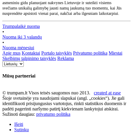
asmeniniu gidu planuojant nakvynes Lietuvoje ir suteikti visiems
svečiams unikalią galimybę jausti namų jaukumą tuo momentu, kai Jūs
nusprendėte apsistoti vienai parai, nakčiai arba ilgesniam laikotarpiui.
Trumpalaikė nuoma
•
Nuoma iki 3 valandų
•
Nuoma mėnesiui
Apie mus
Kontaktai
Portalo taisyklės
Privatumo politika
Miestai
Skelbimų talpinimo taisyklės
Reklama
Mūsų partneriai
© trumpam.lt Visos teisės saugomos nuo 2013.
created at ease
Šioje svetainėje yra naudojami slapukai (angl. „cookies“). Jie gali
identifikuoti prisijungusius vartotojus, rinkti statistikos duomenis ir
padėti pagerinti naršymo patirtį kiekvienam lankytojui atskirai.
Sužinoti daugiau:
privatumo politika
Išeiti
Sutinku