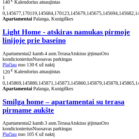
€
140
Kalendorius atnaujintas
1
0,145677,170119,145684,170123,145679,145675,145694,145682,1
Apartamentai
Palanga, Kunigiškes
Light Home - atskiras namukas pirmoje
linijoje prie baseino
Apartamentai
2 kamb.
4 asm.
Terasa
Atskiras įėjimas
Oro
kondicionierius
Nuosavas parkingas
Plačiau
nuo
130 €
už naktį
€
120
Kalendorius atnaujintas
1
0,145869,145880,145871,145873,145860,145879,145878,145865,1
Apartamentai
Palanga, Kunigiškes
Smilga home – apartamentai su terasa
pirmame aukšte
Apartamentai
2 kamb.
3 asm.
Terasa
Atskiras įėjimas
Oro
kondicionierius
Nuosavas parkingas
Plačiau
nuo
105 €
už naktį