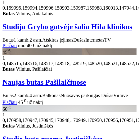
1
0,159995,159994,159996,159993,159987,159988,160013,147944,1
Butas
Vilnius, Antakalnis
Studija Grybo gatvėje šalia Hila klinikos
Butas
1 kamb.
2 asm.
Atskiras įėjimas
Dušas
Internetas
TV
Plačiau
nuo
40 €
už naktį
€
45
1
0,148515,148516,148517,148518,148519,148520,148521,148522,1
Butas
Vilnius, Pašilaičiai
Naujas butas Pašilaičiuose
Butas
2 kamb.
4 asm.
Balkonas
Nuosavas parkingas
Dušas
Virtuvė
€
Plačiau
45
už naktį
€
60
1
0,170958,170947,170945,170948,170949,170950,170956,170951,1
Butas
Vilnius, Justiniškės