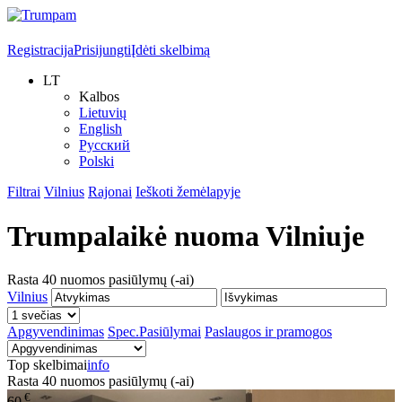
Registracija
Prisijungti
Įdėti skelbimą
LT
Kalbos
Lietuvių
English
Русский
Polski
Filtrai
Vilnius
Rajonai
Ieškoti žemėlapyje
Trumpalaikė nuoma
Vilniuje
Rasta
40
nuomos pasiūlymų (-ai)
Vilnius
Apgyvendinimas
Spec.Pasiūlymai
Paslaugos ir pramogos
Top skelbimai
info
Rasta
40
nuomos pasiūlymų (-ai)
€
60