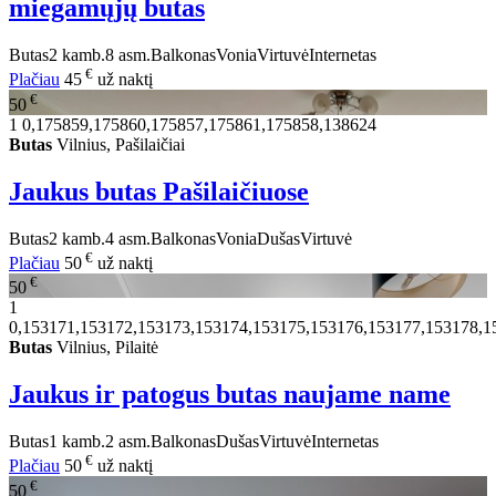
miegamųjų butas
Butas
2 kamb.
8 asm.
Balkonas
Vonia
Virtuvė
Internetas
€
Plačiau
45
už naktį
€
50
1
0,175859,175860,175857,175861,175858,138624
Butas
Vilnius, Pašilaičiai
Jaukus butas Pašilaičiuose
Butas
2 kamb.
4 asm.
Balkonas
Vonia
Dušas
Virtuvė
€
Plačiau
50
už naktį
€
50
1
0,153171,153172,153173,153174,153175,153176,153177,153178,1
Butas
Vilnius, Pilaitė
Jaukus ir patogus butas naujame name
Butas
1 kamb.
2 asm.
Balkonas
Dušas
Virtuvė
Internetas
€
Plačiau
50
už naktį
€
50