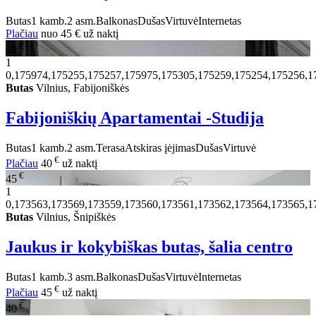
Butas
1 kamb.
2 asm.
Balkonas
Dušas
Virtuvė
Internetas
Plačiau
nuo
45 €
už naktį
€
40
1
0,175974,175255,175257,175975,175305,175259,175254,175256,1
Butas
Vilnius, Fabijoniškės
Fabijoniškių Apartamentai -Studija
Butas
1 kamb.
2 asm.
Terasa
Atskiras įėjimas
Dušas
Virtuvė
€
Plačiau
40
už naktį
€
45
1
0,173563,173569,173559,173560,173561,173562,173564,173565,1
Butas
Vilnius, Šnipiškės
Jaukus ir kokybiškas butas, šalia centro
Butas
1 kamb.
3 asm.
Balkonas
Dušas
Virtuvė
Internetas
€
Plačiau
45
už naktį
€
40