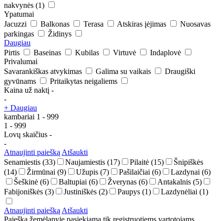
nakvynės
(1)
Ypatumai
Jacuzzi
Balkonas
Terasa
Atskiras įėjimas
Nuosavas
parkingas
Židinys
Daugiau
Pirtis
Baseinas
Kubilas
Virtuvė
Indaplovė
Privalumai
Savarankiškas atvykimas
Galima su vaikais
Draugiški
gyvūnams
Pritaikytas neigaliems
Kaina už naktį
-
-
+ Daugiau
kambariai
1
-
999
1
-
999
Lovų skaičius
-
-
Atnaujinti paiešką
Atšaukti
Senamiestis
(33)
Naujamiestis
(17)
Pilaitė
(15)
Šnipiškės
(14)
Žirmūnai
(9)
Užupis
(7)
Pašilaičiai
(6)
Lazdynai
(6)
Šeškinė
(6)
Baltupiai
(6)
Žverynas
(6)
Antakalnis
(5)
Fabijoniškės
(3)
Justiniškės
(2)
Paupys
(1)
Lazdynėliai
(1)
Atnaujinti paiešką
Atšaukti
Paieška žemėlapyje pasiekiama tik registruotiems vartotojams.