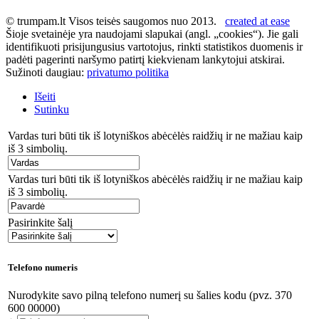
© trumpam.lt Visos teisės saugomos nuo 2013.
created at ease
Šioje svetainėje yra naudojami slapukai (angl. „cookies“). Jie gali
identifikuoti prisijungusius vartotojus, rinkti statistikos duomenis ir
padėti pagerinti naršymo patirtį kiekvienam lankytojui atskirai.
Sužinoti daugiau:
privatumo politika
Išeiti
Sutinku
Vardas turi būti tik iš lotyniškos abėcėlės raidžių ir ne mažiau kaip
iš 3 simbolių.
Vardas turi būti tik iš lotyniškos abėcėlės raidžių ir ne mažiau kaip
iš 3 simbolių.
Pasirinkite šalį
Telefono numeris
Nurodykite savo pilną telefono numerį su šalies kodu (pvz. 370
600 00000)