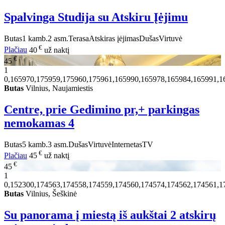
Spalvinga Studija su Atskiru Įėjimu
Butas
1 kamb.
2 asm.
Terasa
Atskiras įėjimas
Dušas
Virtuvė
€
Plačiau
40
už naktį
€
45
1
0,165970,175959,175960,175961,165990,165978,165984,165991,1
Butas
Vilnius, Naujamiestis
Centre, prie Gedimino pr,+ parkingas
nemokamas
4
Butas
5 kamb.
3 asm.
Dušas
Virtuvė
Internetas
TV
€
Plačiau
45
už naktį
€
45
1
0,152300,174563,174558,174559,174560,174574,174562,174561,1
Butas
Vilnius, Šeškinė
Su panorama į miestą iš aukštai 2 atskirų