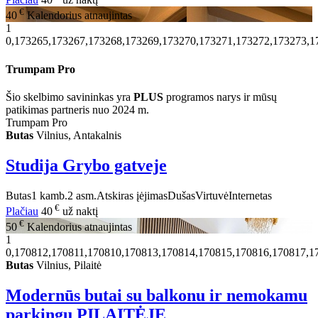
€
40
Kalendorius atnaujintas
1
0,173265,173267,173268,173269,173270,173271,173272,173273,1
Trumpam Pro
Šio skelbimo savininkas yra
PLUS
programos narys ir mūsų
patikimas partneris nuo 2024 m.
Trumpam Pro
Butas
Vilnius, Antakalnis
Studija Grybo gatveje
Butas
1 kamb.
2 asm.
Atskiras įėjimas
Dušas
Virtuvė
Internetas
€
Plačiau
40
už naktį
€
50
Kalendorius atnaujintas
1
0,170812,170811,170810,170813,170814,170815,170816,170817,1
Butas
Vilnius, Pilaitė
Modernūs butai su balkonu ir nemokamu
parkingu PILAITĖJE