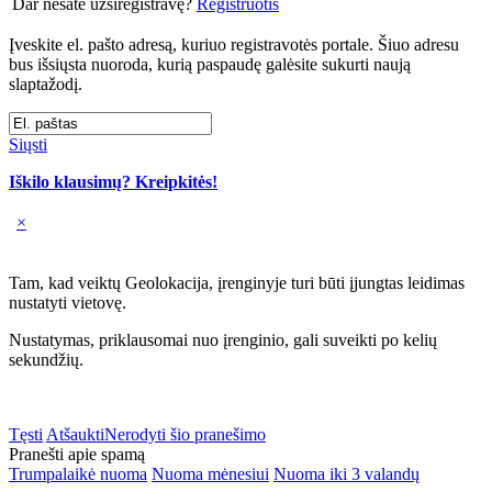
Dar nesate užsiregistravę?
Registruotis
Įveskite el. pašto adresą, kuriuo registravotės portale. Šiuo adresu
bus išsiųsta nuoroda, kurią paspaudę galėsite sukurti naują
slaptažodį.
Siųsti
Iškilo klausimų? Kreipkitės!
×
Tam, kad veiktų Geolokacija, įrenginyje turi būti įjungtas leidimas
nustatyti vietovę.
Nustatymas, priklausomai nuo įrenginio, gali suveikti po kelių
sekundžių.
Tęsti
Atšaukti
Nerodyti šio pranešimo
Pranešti apie spamą
Trumpalaikė nuoma
Nuoma mėnesiui
Nuoma iki 3 valandų