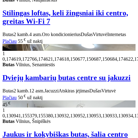
Stilingas loftas, keli žingsniai iki centro,
greitas Wi-Fi
7
Butas
2 kamb.
4 asm.
Oro kondicionierius
Dušas
Virtuvė
Internetas
€
Plačiau
55
už naktį
€
50
1
0,174619,172766,174621,174618,150677,150687,150684,174622,1
Butas
Vilnius, Senamiestis
Dviejų kambarių butas centre su jakuzzi
Butas
2 kamb.
12 asm.
Jacuzzi
Atskiras įėjimas
Dušas
Virtuvė
€
Plačiau
50
už naktį
€
45
1
0,130941,155379,155380,130932,130952,130953,130933,130934,1
Butas
Vilnius, Šnipiškės
Jaukus ir kokybiškas butas, šalia centro