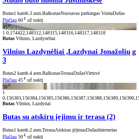
Studio buto nuoma Justiniškėse
Butas
1 kamb.
3 asm.
Balkonas
Nuosavas parkingas
Vonia
Dušas
€
Plačiau
60
už naktį
€
45
1
0,174422,148312,148315,148316,148317,148318
Butas
Vilnius, Lazdynėliai
Vilnius Lazdynėliai ,Lazdynai Jonažolių g
3
Butas
2 kamb.
4 asm.
Balkonas
Terasa
Dušas
Virtuvė
€
Plačiau
45
už naktį
€
50
1
0,156383,156384,156385,156386,156387,156388,156389,156390,1
Butas
Vilnius, Lazdynai
Butas su atskiru įejimu ir terasa (2)
Butas
1 kamb.
2 asm.
Terasa
Atskiras įėjimas
Dušas
Internetas
€
Plačiau
50
už naktį