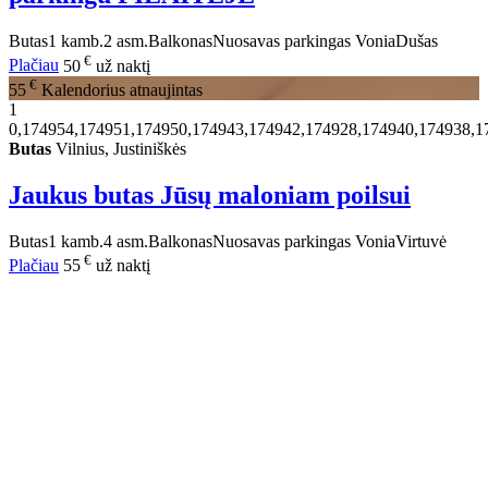
Butas
1 kamb.
2 asm.
Balkonas
Nuosavas parkingas
Vonia
Dušas
€
Plačiau
50
už naktį
€
55
Kalendorius atnaujintas
1
0,174954,174951,174950,174943,174942,174928,174940,174938,1
Butas
Vilnius, Justiniškės
Jaukus butas Jūsų maloniam poilsui
Butas
1 kamb.
4 asm.
Balkonas
Nuosavas parkingas
Vonia
Virtuvė
€
Plačiau
55
už naktį