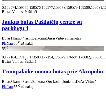
1
0,159574,159575,159576,159577,159578,159579,159580,159581,1
Butas
Vilnius, Pašilaičiai
Jaukus butas Pašilaičių centre su
parkingu
4
Butas
1 kamb.
4 asm.
Balkonas
Dušas
Virtuvė
Internetas
€
Plačiau
50
už naktį
€
55
1
0,177164,177155,173583,177154,176679,176684,176682,176680,1
Butas
Vilnius, Šeškinė
Trumpalaikė nuoma butas prie Akropolio
Butas
3 kamb.
8 asm.
Balkonas
Oro kondicionierius
Dušas
Virtuvė
€
Plačiau
55
už naktį