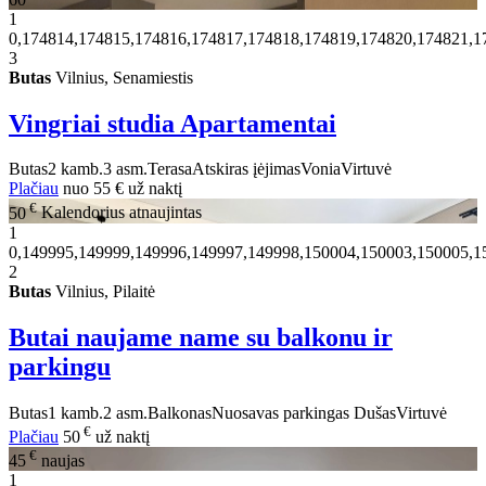
1
0,174814,174815,174816,174817,174818,174819,174820,174821,1
3
Butas
Vilnius, Senamiestis
Vingriai studia Apartamentai
Butas
2 kamb.
3 asm.
Terasa
Atskiras įėjimas
Vonia
Virtuvė
Plačiau
nuo
55 €
už naktį
€
50
Kalendorius atnaujintas
1
0,149995,149999,149996,149997,149998,150004,150003,150005,1
2
Butas
Vilnius, Pilaitė
Butai naujame name su balkonu ir
parkingu
Butas
1 kamb.
2 asm.
Balkonas
Nuosavas parkingas
Dušas
Virtuvė
€
Plačiau
50
už naktį
€
45
naujas
1