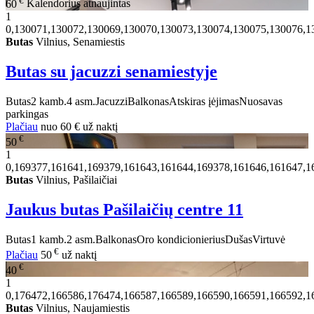
60
Kalendorius atnaujintas
1
0,130071,130072,130069,130070,130073,130074,130075,130076,1
Butas
Vilnius, Senamiestis
Butas su jacuzzi senamiestyje
Butas
2 kamb.
4 asm.
Jacuzzi
Balkonas
Atskiras įėjimas
Nuosavas
parkingas
Plačiau
nuo
60 €
už naktį
€
50
1
0,169377,161641,169379,161643,161644,169378,161646,161647,1
Butas
Vilnius, Pašilaičiai
Jaukus butas Pašilaičių centre
11
Butas
1 kamb.
2 asm.
Balkonas
Oro kondicionierius
Dušas
Virtuvė
€
Plačiau
50
už naktį
€
40
1
0,176472,166586,176474,166587,166589,166590,166591,166592,1
Butas
Vilnius, Naujamiestis