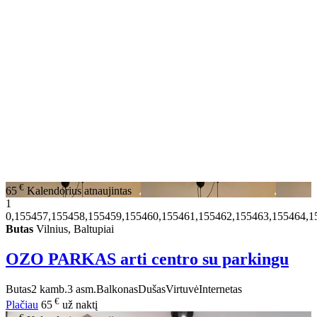
€
65
Kalendorius atnaujintas
1
0,155457,155458,155459,155460,155461,155462,155463,155464,1
Butas
Vilnius, Baltupiai
OZO PARKAS arti centro su parkingu
Butas
2 kamb.
3 asm.
Balkonas
Dušas
Virtuvė
Internetas
€
Plačiau
65
už naktį
€