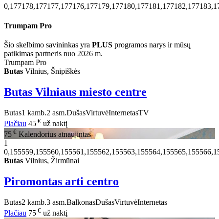
0,177178,177177,177176,177179,177180,177181,177182,177183,1
Trumpam Pro
Šio skelbimo savininkas yra
PLUS
programos narys ir mūsų
patikimas partneris nuo 2026 m.
Trumpam Pro
Butas
Vilnius, Šnipiškės
Butas Vilniaus miesto centre
Butas
1 kamb.
2 asm.
Dušas
Virtuvė
Internetas
TV
€
Plačiau
45
už naktį
€
75
Kalendorius atnaujintas
1
0,155559,155560,155561,155562,155563,155564,155565,155566,1
Butas
Vilnius, Žirmūnai
Piromontas arti centro
Butas
2 kamb.
3 asm.
Balkonas
Dušas
Virtuvė
Internetas
€
Plačiau
75
už naktį