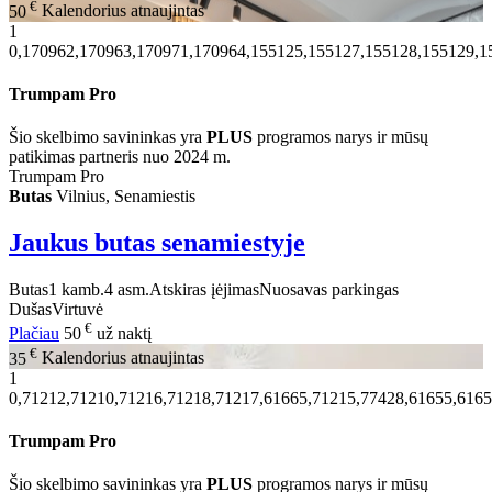
€
50
Kalendorius atnaujintas
1
0,170962,170963,170971,170964,155125,155127,155128,155129,1
Trumpam Pro
Šio skelbimo savininkas yra
PLUS
programos narys ir mūsų
patikimas partneris nuo 2024 m.
Trumpam Pro
Butas
Vilnius, Senamiestis
Jaukus butas senamiestyje
Butas
1 kamb.
4 asm.
Atskiras įėjimas
Nuosavas parkingas
Dušas
Virtuvė
€
Plačiau
50
už naktį
€
35
Kalendorius atnaujintas
1
0,71212,71210,71216,71218,71217,61665,71215,77428,61655,6165
Trumpam Pro
Šio skelbimo savininkas yra
PLUS
programos narys ir mūsų