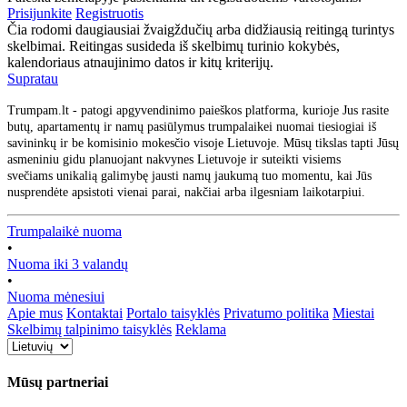
Prisijunkite
Registruotis
Čia rodomi daugiausiai žvaigždučių arba didžiausią reitingą turintys
skelbimai. Reitingas susideda iš skelbimų turinio kokybės,
kalendoriaus atnaujinimo datos ir kitų kriterijų.
Supratau
Trumpam.lt - patogi apgyvendinimo paieškos platforma, kurioje Jus rasite
butų, apartamentų ir namų pasiūlymus trumpalaikei nuomai tiesiogiai iš
savininkų ir be komisinio mokesčio visoje Lietuvoje. Mūsų tikslas tapti Jūsų
asmeniniu gidu planuojant nakvynes Lietuvoje ir suteikti visiems
svečiams unikalią galimybę jausti namų jaukumą tuo momentu, kai Jūs
nusprendėte apsistoti vienai parai, nakčiai arba ilgesniam laikotarpiui.
Trumpalaikė nuoma
•
Nuoma iki 3 valandų
•
Nuoma mėnesiui
Apie mus
Kontaktai
Portalo taisyklės
Privatumo politika
Miestai
Skelbimų talpinimo taisyklės
Reklama
Mūsų partneriai