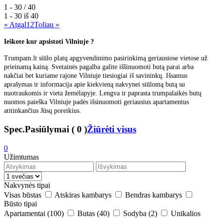
1 - 30 / 40
1 - 30 iš
40
« Atgal
1
2
Toliau »
Ieškote kur apsistoti Vilniuje ?
Trumpam.lt siūlo platų apgyvendinimo pasirinkimą geriausiose vietose už
prieinamą kainą. Svetainės pagalba galite iššinuomoti butą parai arba
nakčiai bet kuriame rajone Vilniuje tiesiogiai iš savininkų. Išsamus
aprašymas ir informacija apie kiekvieną nakvynei siūlomą butą su
nuotraukomis ir vieta žemėlapyje. Lengva ir paprasta trumpalaikės butų
nuomos paieška Vilniuje padės išsinuomoti geriausius apartamentus
atitinkančius Jūsų poreikius.
Spec.Pasiūlymai
(
0
)
Žiūrėti visus
0
Užimtumas
Nakvynės tipai
Visas būstas
Atskiras kambarys
Bendras kambarys
Būsto tipai
Apartamentai
(100)
Butas
(40)
Sodyba
(2)
Unikalios