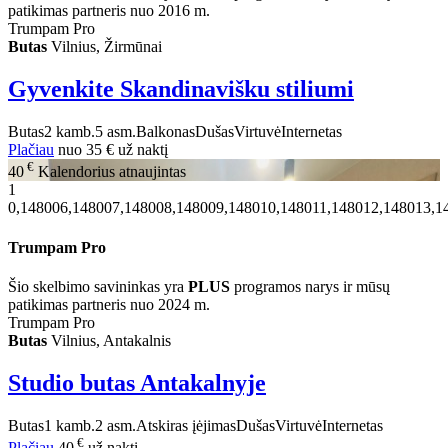
patikimas partneris nuo 2016 m.
Trumpam Pro
Butas
Vilnius, Žirmūnai
Gyvenkite Skandinavišku stiliumi
Butas
2 kamb.
5 asm.
Balkonas
Dušas
Virtuvė
Internetas
Plačiau
nuo
35 €
už naktį
€
40
Kalendorius atnaujintas
1
0,148006,148007,148008,148009,148010,148011,148012,148013,1
Trumpam Pro
Šio skelbimo savininkas yra
PLUS
programos narys ir mūsų
patikimas partneris nuo 2024 m.
Trumpam Pro
Butas
Vilnius, Antakalnis
Studio butas Antakalnyje
Butas
1 kamb.
2 asm.
Atskiras įėjimas
Dušas
Virtuvė
Internetas
€
Plačiau
40
už naktį