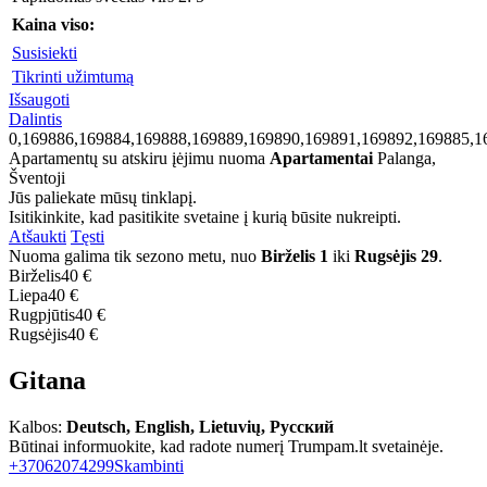
Kaina viso:
Susisiekti
Tikrinti užimtumą
Išsaugoti
Dalintis
0,169886,169884,169888,169889,169890,169891,169892,169885,1
Apartamentų su atskiru įėjimu nuoma
Apartamentai
Palanga,
Šventoji
Jūs paliekate mūsų tinklapį.
Isitikinkite, kad pasitikite svetaine į kurią būsite nukreipti.
Atšaukti
Tęsti
Nuoma galima tik sezono metu, nuo
Birželis 1
iki
Rugsėjis 29
.
Birželis
40 €
Liepa
40 €
Rugpjūtis
40 €
Rugsėjis
40 €
Gitana
Kalbos:
Deutsch, English, Lietuvių, Русский
Būtinai informuokite, kad radote numerį Trumpam.lt svetainėje.
+37062074299
Skambinti