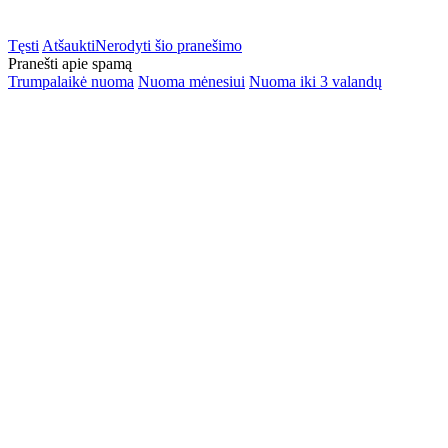
Tęsti
Atšaukti
Nerodyti šio pranešimo
Pranešti apie spamą
Trumpalaikė nuoma
Nuoma mėnesiui
Nuoma iki 3 valandų