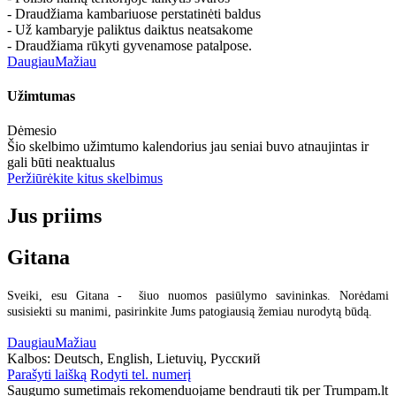
- Draudžiama kambariuose perstatinėti baldus
- Už kambaryje paliktus daiktus neatsakome
- Draudžiama rūkyti gyvenamose patalpose.
Daugiau
Mažiau
Užimtumas
Dėmesio
Šio skelbimo užimtumo kalendorius jau seniai buvo atnaujintas ir
gali būti neaktualus
Peržiūrėkite kitus skelbimus
Jus priims
Gitana
Sveiki, esu Gitana - šiuo nuomos pasiūlymo savininkas. Norėdami
susisiekti su manimi, pasirinkite Jums patogiausią žemiau nurodytą būdą.
Daugiau
Mažiau
Kalbos:
Deutsch, English, Lietuvių, Русский
Parašyti laišką
Rodyti tel. numerį
Saugumo sumetimais rekomenduojame bendrauti tik per Trumpam.lt