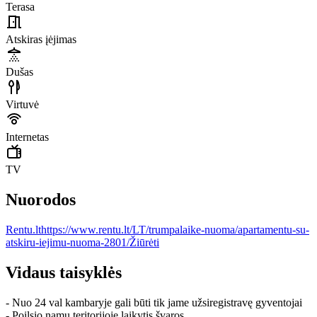
Terasa
Atskiras įėjimas
Dušas
Virtuvė
Internetas
TV
Nuorodos
Rentu.lt
https://www.rentu.lt/LT/trumpalaike-nuoma/apartamentu-su-
atskiru-iejimu-nuoma-2801/
Žiūrėti
Vidaus taisyklės
- Nuo 24 val kambaryje gali būti tik jame užsiregistravę gyventojai
- Poilsio namų teritorijoje laikytis švaros