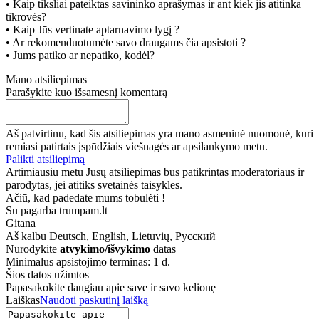
• Kaip tiksliai pateiktas savininko aprašymas ir ant kiek jis atitinka
tikrovės?
• Kaip Jūs vertinate aptarnavimo lygį ?
• Ar rekomenduotumėte savo draugams čia apsistoti ?
• Jums patiko ar nepatiko, kodėl?
Mano atsiliepimas
Parašykite kuo išsamesnį komentarą
Aš patvirtinu, kad šis atsiliepimas yra mano asmeninė nuomonė, kuri
remiasi patirtais įspūdžiais viešnagės ar apsilankymo metu.
Palikti atsiliepimą
Artimiausiu metu Jūsų atsiliepimas bus patikrintas moderatoriaus ir
parodytas, jei atitiks svetainės taisykles.
Ačiū, kad padedate mums tobulėti !
Su pagarba trumpam.lt
Gitana
Aš kalbu
Deutsch, English, Lietuvių, Русский
Nurodykite
atvykimo/išvykimo
datas
Minimalus apsistojimo terminas: 1 d.
Šios datos užimtos
Papasakokite daugiau apie save ir savo kelionę
Laiškas
Naudoti paskutinį laišką