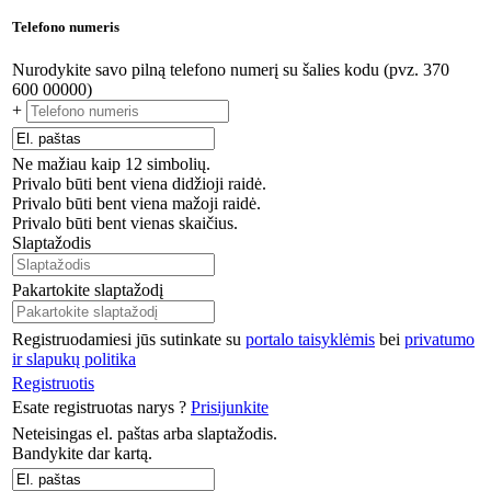
Telefono numeris
Nurodykite savo pilną telefono numerį su šalies kodu (pvz. 370
600 00000)
+
Ne mažiau kaip 12 simbolių.
Privalo būti bent viena didžioji raidė.
Privalo būti bent viena mažoji raidė.
Privalo būti bent vienas skaičius.
Slaptažodis
Pakartokite slaptažodį
Registruodamiesi jūs sutinkate su
portalo taisyklėmis
bei
privatumo
ir slapukų politika
Registruotis
Esate registruotas narys ?
Prisijunkite
Neteisingas el. paštas arba slaptažodis.
Bandykite dar kartą.