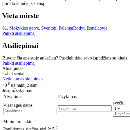
portalo žinučių sistemą
Vieta mieste
61, Mokyklos gatvė, Šventoji, Palanga
Rodyti žemėlapyje
Palikti atsiliepimą
Atsiliepimai
Buvote čia apsistoję anksčiau? Pasidalinkite savo įspūdžiais su kitais
Palikti atsiliepimą
Atnaujintas
Labai seniai
Netinkamas skelbimas
€
40
už naktį 2 asm.
Jūsų užsakymas
Atvykimas
Išvykimas
svečių
Viešnagės datos
Minimum naktų:
1
€
Papildomas svečias virš 2:
5