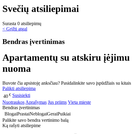
Svečių atsiliepimai
Surasta 0 atsiliepimų
< Grįžti atgal
Bendras įvertinimas
Apartamentų su atskiru įėjimu
nuoma
Buvote čia apsistoję anksčiau? Pasidalinkite savo įspūdžiais su kitais
Palikti atsiliepimą
€
Susisiekti
40
Nuotraukos
Aprašymas
Jus priims
Vieta mieste
Bendras įvertinimas
Blogai
Prastai
Neblogai
Gerai
Puikiai
Palikite savo bendra vertinimo balą
Ką rašyti atsiliepime