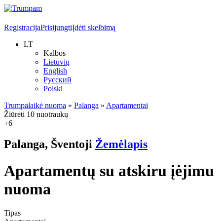
Registracija
Prisijungti
Įdėti skelbimą
LT
Kalbos
Lietuvių
English
Русский
Polski
Trumpalaikė nuoma
»
Palanga
»
Apartamentai
Žiūrėti 10 nuotraukų
+6
Palanga, Šventoji
Žemėlapis
Apartamentų su atskiru įėjimu
nuoma
Tipas