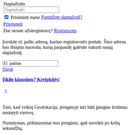
Slaptažodis
Pamiršote slaptažodį?
Prisiminti mane
Prisijungti
Dar nesate užsiregistravę?
Registruotis
Įveskite el. pašto adresą, kuriuo registravotės portale. Šiuo adresu
bus išsiųsta nuoroda, kurią paspaudę galėsite sukurti naują
slaptažodį.
Siųsti
Iškilo klausimų? Kreipkitės!
×
Tam, kad veiktų Geolokacija, įrenginyje turi būti įjungtas leidimas
nustatyti vietovę.
Nustatymas, priklausomai nuo įrenginio, gali suveikti po kelių
sekundžių.