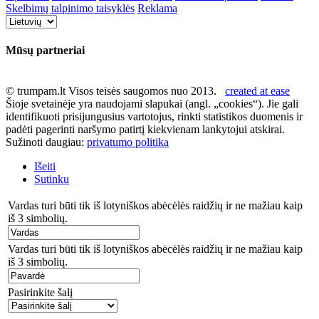
Skelbimų talpinimo taisyklės
Reklama
Mūsų partneriai
© trumpam.lt Visos teisės saugomos nuo 2013.
created at ease
Šioje svetainėje yra naudojami slapukai (angl. „cookies“). Jie gali
identifikuoti prisijungusius vartotojus, rinkti statistikos duomenis ir
padėti pagerinti naršymo patirtį kiekvienam lankytojui atskirai.
Sužinoti daugiau:
privatumo politika
Išeiti
Sutinku
Vardas turi būti tik iš lotyniškos abėcėlės raidžių ir ne mažiau kaip
iš 3 simbolių.
Vardas turi būti tik iš lotyniškos abėcėlės raidžių ir ne mažiau kaip
iš 3 simbolių.
Pasirinkite šalį