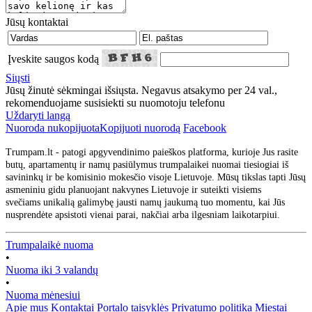
Jūsų kontaktai
Įveskite saugos kodą
Siųsti
Jūsų žinutė sėkmingai išsiųsta. Negavus atsakymo per 24 val.,
rekomenduojame susisiekti su nuomotoju telefonu
Uždaryti langą
Nuoroda nukopijuota
Kopijuoti nuorodą
Facebook
Trumpam.lt - patogi apgyvendinimo paieškos platforma, kurioje Jus rasite
butų, apartamentų ir namų pasiūlymus trumpalaikei nuomai tiesiogiai iš
savininkų ir be komisinio mokesčio visoje Lietuvoje. Mūsų tikslas tapti Jūsų
asmeniniu gidu planuojant nakvynes Lietuvoje ir suteikti visiems
svečiams unikalią galimybę jausti namų jaukumą tuo momentu, kai Jūs
nusprendėte apsistoti vienai parai, nakčiai arba ilgesniam laikotarpiui.
Trumpalaikė nuoma
•
Nuoma iki 3 valandų
•
Nuoma mėnesiui
Apie mus
Kontaktai
Portalo taisyklės
Privatumo politika
Miestai