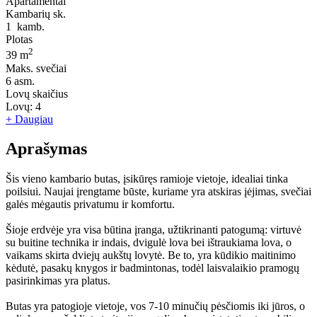
Apartamentai
Kambarių sk.
1
kamb.
Plotas
2
39 m
Maks. svečiai
6
asm.
Lovų skaičius
Lovų:
4
+ Daugiau
Aprašymas
Šis vieno kambario butas, įsikūręs ramioje vietoje, idealiai tinka
poilsiui. Naujai įrengtame būste, kuriame yra atskiras įėjimas, svečiai
galės mėgautis privatumu ir komfortu.
Šioje erdvėje yra visa būtina įranga, užtikrinanti patogumą: virtuvė
su buitine technika ir indais, dvigulė lova bei ištraukiama lova, o
vaikams skirta dviejų aukštų lovytė. Be to, yra kūdikio maitinimo
kėdutė, pasakų knygos ir badmintonas, todėl laisvalaikio pramogų
pasirinkimas yra platus.
Butas yra patogioje vietoje, vos 7-10 minučių pėsčiomis iki jūros, o