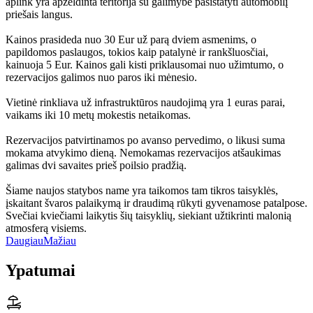
aplink yra apželdinta teritorija su galimybe pasistatyti automobilį
priešais langus.
Kainos prasideda nuo 30 Eur už parą dviem asmenims, o
papildomos paslaugos, tokios kaip patalynė ir rankšluosčiai,
kainuoja 5 Eur. Kainos gali kisti priklausomai nuo užimtumo, o
rezervacijos galimos nuo paros iki mėnesio.
Vietinė rinkliava už infrastruktūros naudojimą yra 1 euras parai,
vaikams iki 10 metų mokestis netaikomas.
Rezervacijos patvirtinamos po avanso pervedimo, o likusi suma
mokama atvykimo dieną. Nemokamas rezervacijos atšaukimas
galimas dvi savaites prieš poilsio pradžią.
Šiame naujos statybos name yra taikomos tam tikros taisyklės,
įskaitant švaros palaikymą ir draudimą rūkyti gyvenamose patalpose.
Svečiai kviečiami laikytis šių taisyklių, siekiant užtikrinti malonią
atmosferą visiems.
Daugiau
Mažiau
Ypatumai