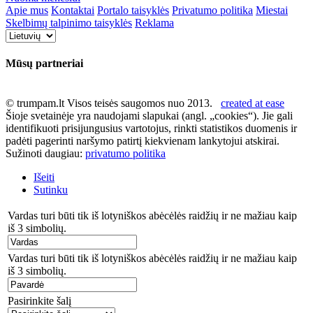
Apie mus
Kontaktai
Portalo taisyklės
Privatumo politika
Miestai
Skelbimų talpinimo taisyklės
Reklama
Mūsų partneriai
© trumpam.lt Visos teisės saugomos nuo 2013.
created at ease
Šioje svetainėje yra naudojami slapukai (angl. „cookies“). Jie gali
identifikuoti prisijungusius vartotojus, rinkti statistikos duomenis ir
padėti pagerinti naršymo patirtį kiekvienam lankytojui atskirai.
Sužinoti daugiau:
privatumo politika
Išeiti
Sutinku
Vardas turi būti tik iš lotyniškos abėcėlės raidžių ir ne mažiau kaip
iš 3 simbolių.
Vardas turi būti tik iš lotyniškos abėcėlės raidžių ir ne mažiau kaip
iš 3 simbolių.
Pasirinkite šalį