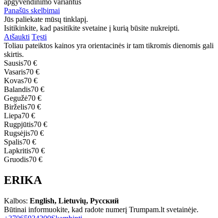
apgyvendinimo variantus
Panašūs skelbimai
Jūs paliekate mūsų tinklapį.
Isitikinkite, kad pasitikite svetaine į kurią būsite nukreipti.
Atšaukti
Tęsti
Toliau pateiktos kainos yra orientacinės ir tam tikromis dienomis gali
skirtis.
Sausis
70 €
Vasaris
70 €
Kovas
70 €
Balandis
70 €
Gegužė
70 €
Birželis
70 €
Liepa
70 €
Rugpjūtis
70 €
Rugsėjis
70 €
Spalis
70 €
Lapkritis
70 €
Gruodis
70 €
ERIKA
Kalbos:
English, Lietuvių, Русский
Būtinai informuokite, kad radote numerį Trumpam.lt svetainėje.