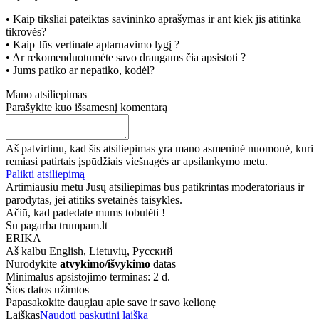
• Kaip tiksliai pateiktas savininko aprašymas ir ant kiek jis atitinka
tikrovės?
• Kaip Jūs vertinate aptarnavimo lygį ?
• Ar rekomenduotumėte savo draugams čia apsistoti ?
• Jums patiko ar nepatiko, kodėl?
Mano atsiliepimas
Parašykite kuo išsamesnį komentarą
Aš patvirtinu, kad šis atsiliepimas yra mano asmeninė nuomonė, kuri
remiasi patirtais įspūdžiais viešnagės ar apsilankymo metu.
Palikti atsiliepimą
Artimiausiu metu Jūsų atsiliepimas bus patikrintas moderatoriaus ir
parodytas, jei atitiks svetainės taisykles.
Ačiū, kad padedate mums tobulėti !
Su pagarba trumpam.lt
ERIKA
Aš kalbu
English, Lietuvių, Русский
Nurodykite
atvykimo/išvykimo
datas
Minimalus apsistojimo terminas: 2 d.
Šios datos užimtos
Papasakokite daugiau apie save ir savo kelionę
Laiškas
Naudoti paskutinį laišką