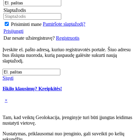
Slaptažodis
Pamiršote slaptažodį?
Prisiminti mane
Prisijungti
Dar nesate užsiregistravę?
Registruotis
Įveskite el. pašto adresą, kuriuo registravotės portale. Šiuo adresu
bus išsiųsta nuoroda, kurią paspaudę galėsite sukurti naują
slaptažodį.
Siųsti
Iškilo klausimų? Kreipkitės!
×
Tam, kad veiktų Geolokacija, įrenginyje turi būti įjungtas leidimas
nustatyti vietovę.
Nustatymas, priklausomai nuo įrenginio, gali suveikti po kelių
sekundžių.