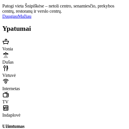
Patogi vieta Šnipiškėse – netoli centro, senamiesčio, prekybos
centrų, restoranų ir verslo centrų.
Daugiau
Mažiau
Ypatumai
Vonia
Dušas
Virtuvė
Internetas
TV
Indaplovė
Užimtumas