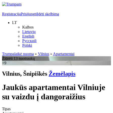
Registracija
Prisijungti
Įdėti skelbimą
LT
Kalbos
Lietuvių
English
Русский
Polski
Trumpalaikė nuoma
»
Vilnius
»
Apartamentai
Žiūrėti 13 nuotraukų
+9
Vilnius, Šnipiškės
Žemėlapis
Jaukūs apartamentai Vilniuje
su vaizdu į dangoraižius
Tipas