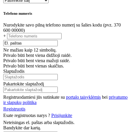
Telefono numeris
Nurodykite savo pilną telefono numerį su šalies kodu (pvz. 370
600 00000)
+
Ne mažiau kaip 12 simbolių.
Privalo būti bent viena didžioji raidė.
Privalo būti bent viena mažoji raidė.
Privalo būti bent vienas skaičius.
Slaptažodis
Pakartokite slaptažodį
Registruodamiesi jūs sutinkate su
portalo taisyklėmis
bei
privatumo
ir slapukų politika
Registruotis
Esate registruotas narys ?
Prisijunkite
Neteisingas el. paštas arba slaptažodis.
Bandykite dar kartą.