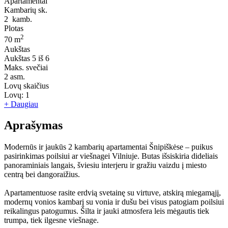
Apartamentai
Kambarių sk.
2
kamb.
Plotas
2
70 m
Aukštas
Aukštas
5 iš 6
Maks. svečiai
2
asm.
Lovų skaičius
Lovų:
1
+ Daugiau
Aprašymas
Modernūs ir jaukūs 2 kambarių apartamentai Šnipiškėse – puikus
pasirinkimas poilsiui ar viešnagei Vilniuje. Butas išsiskiria dideliais
panoraminiais langais, šviesiu interjeru ir gražiu vaizdu į miesto
centrą bei dangoraižius.
Apartamentuose rasite erdvią svetainę su virtuve, atskirą miegamąjį,
modernų vonios kambarį su vonia ir dušu bei visus patogiam poilsiui
reikalingus patogumus. Šilta ir jauki atmosfera leis mėgautis tiek
trumpa, tiek ilgesne viešnage.