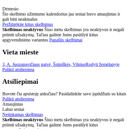
Dėmesio
Šio skelbimo užimtumo kalendorius jau seniai buvo atnaujintas ir
gali būti neaktualus
Peržiūrėkite kitus skelbimus
Skelbimas neaktyvus
Šiuo metu skelbimas yra neaktyvus ir negali
priimti užsakymų. Tačiau galime Jums pasiūlyti kitus
apgyvendinimo variantus
Panašūs skelbimai
Vieta mieste
3, A. Juozapavičiaus gatvė, Šnipiškės, Vilnius
Rodyti žemėlapyje
Palikti atsiliepimą
Atsiliepimai
Buvote čia apsistoję anksčiau? Pasidalinkite savo įspūdžiais su kitais
Palikti atsiliepimą
Atnaujintas
Labai seniai
Netinkamas skelbimas
Skelbimas neaktyvus
Šiuo metu skelbimas yra neaktyvus ir negali
priimti užsakymų. Tačiau galime Jums pasiūlyti kitus