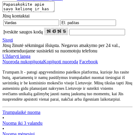
Jūsų kontaktai
Įveskite saugos kodą
Siųsti
Jūsų žinutė sėkmingai išsiųsta. Negavus atsakymo per 24 val.,
rekomenduojame susisiekti su nuomotoju telefonu
Uždaryti langą
Nuoroda nukopijuota
Kopijuoti nuorodą
Facebook
Trumpam.lt - patogi apgyvendinimo paieškos platforma, kurioje Jus rasite
butų, apartamentų ir namų pasiūlymus trumpalaikei nuomai tiesiogiai iš
savininkų ir be komisinio mokesčio visoje Lietuvoje. Mūsų tikslas tapti Jūsų
asmeniniu gidu planuojant nakvynes Lietuvoje ir suteikti visiems
svečiams unikalią galimybę jausti namų jaukumą tuo momentu, kai Jūs
nusprendėte apsistoti vienai parai, nakčiai arba ilgesniam laikotarpiui.
Trumpalaikė nuoma
•
Nuoma iki 3 valandų
•
Nuoma mėnesiui