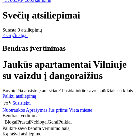
+37065934200
Skambinti
Svečių atsiliepimai
Surasta 0 atsiliepimų
< Grįžti atgal
Bendras įvertinimas
Jaukūs apartamentai Vilniuje
su vaizdu į dangoraižius
Buvote čia apsistoję anksčiau? Pasidalinkite savo įspūdžiais su kitais
Palikti atsiliepimą
€
Susisiekti
70
Nuotraukos
Aprašymas
Jus priims
Vieta mieste
Bendras įvertinimas
Blogai
Prastai
Neblogai
Gerai
Puikiai
Palikite savo bendra vertinimo balą
Ką rašyti atsiliepime