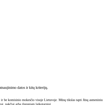
naujinimo datos ir kitų kriterijų.
ir be komisinio mokesčio visoje Lietuvoje. Mūsų tikslas tapti Jūsų asmeniniu
ai, nakčiai arba ilgesniam laikotarpiui.