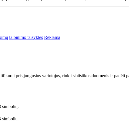
bimų talpinimo taisyklės
Reklama
ifikuoti prisijungusius vartotojus, rinkti statistikos duomenis ir padėti 
3 simbolių.
3 simbolių.