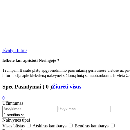
Išvalyti filtrus
Ieškote kur apsistoti Neringoje ?
Trumpam.lt siūlo platų apgyvendinimo pasirinkimą geriausiose vietose už priei
informacija apie kiekvieną nakvynei siūlomą butą su nuotraukomis ir vieta že
Spec.Pasiūlymai
(
0
)
Žiūrėti visus
0
Užimtumas
Nakvynės tipai
Visas būstas
Atskiras kambarys
Bendras kambarys