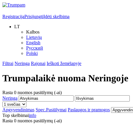
Registracija
Prisijungti
Įdėti skelbimą
LT
Kalbos
Lietuvių
English
Русский
Polski
Filtrai
Neringa
Rajonai
Ieškoti žemėlapyje
Trumpalaikė nuoma
Neringoje
Rasta
0
nuomos pasiūlymų (-ai)
Neringa
Apgyvendinimas
Spec.Pasiūlymai
Paslaugos ir pramogos
Top skelbimai
info
Rasta
0
nuomos pasiūlymų (-ai)