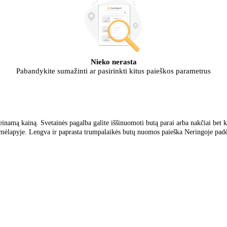
Nieko nerasta
Pabandykite sumažinti ar pasirinkti kitus paieškos parametrus
namą kainą. Svetainės pagalba galite iššinuomoti butą parai arba nakčiai bet k
mėlapyje. Lengva ir paprasta trumpalaikės butų nuomos paieška Neringoje padės