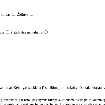
rkingas
Židinys
ams
Pritaikytas neigaliems
elbimai. Reitingas susideda iš skelbimų turinio kokybės, kalendoriaus at
ų, apartamentų ir namų pasiūlymus trumpalaikei nuomai tiesiogiai iš savininkų 
mybę jausti namų jaukumą tuo momentu, kai Jūs nusprendėte apsistoti vienai par