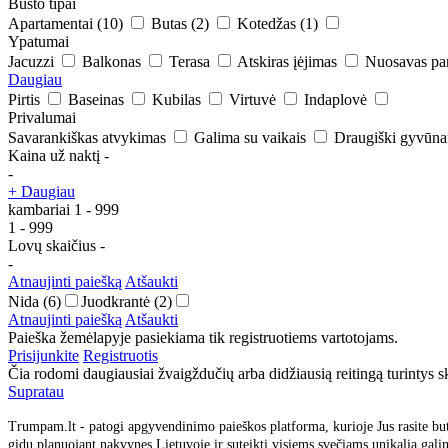
Būsto tipai
Apartamentai
(10)
Butas
(2)
Kotedžas
(1)
Ypatumai
Jacuzzi
Balkonas
Terasa
Atskiras įėjimas
Nuosavas pa
Daugiau
Pirtis
Baseinas
Kubilas
Virtuvė
Indaplovė
Privalumai
Savarankiškas atvykimas
Galima su vaikais
Draugiški gyvūn
Kaina už naktį
-
-
+ Daugiau
kambariai
1
-
999
1
-
999
Lovų skaičius
-
-
Atnaujinti paiešką
Atšaukti
Nida
(6)
Juodkrantė
(2)
Atnaujinti paiešką
Atšaukti
Paieška žemėlapyje pasiekiama tik registruotiems vartotojams.
Prisijunkite
Registruotis
Čia rodomi daugiausiai žvaigždučių arba didžiausią reitingą turintys sk
Supratau
Trumpam.lt - patogi apgyvendinimo paieškos platforma, kurioje Jus rasite but
gidu planuojant nakvynes Lietuvoje ir suteikti visiems svečiams unikalią gali