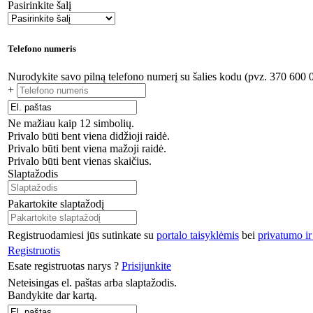
Pasirinkite šalį
Telefono numeris
Nurodykite savo pilną telefono numerį su šalies kodu (pvz. 370 600 
+
Ne mažiau kaip 12 simbolių.
Privalo būti bent viena didžioji raidė.
Privalo būti bent viena mažoji raidė.
Privalo būti bent vienas skaičius.
Slaptažodis
Pakartokite slaptažodį
Registruodamiesi jūs sutinkate su
portalo taisyklėmis
bei
privatumo ir
Registruotis
Esate registruotas narys ?
Prisijunkite
Neteisingas el. paštas arba slaptažodis.
Bandykite dar kartą.