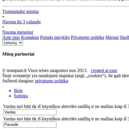
Trumpalaikė nuoma
•
Nuoma iki 3 valandų
•
Nuoma mėnesiui
Apie mus
Kontaktai
Portalo taisyklės
Privatumo politika
Miestai
Skel
Mūsų partneriai
© trumpam.lt Visos teisės saugomos nuo 2013.
created at ease
Šioje svetainėje yra naudojami slapukai (angl. „cookies“). Jie gali ident
Sužinoti daugiau:
privatumo politika
Išeiti
Sutinku
Vardas turi būti tik iš lotyniškos abėcėlės raidžių ir ne mažiau kaip iš 
Vardas turi būti tik iš lotyniškos abėcėlės raidžių ir ne mažiau kaip iš 