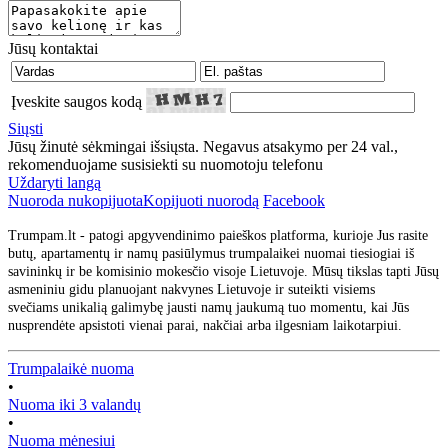
Jūsų kontaktai
Įveskite saugos kodą
Siųsti
Jūsų žinutė sėkmingai išsiųsta. Negavus atsakymo per 24 val.,
rekomenduojame susisiekti su nuomotoju telefonu
Uždaryti langą
Nuoroda nukopijuota
Kopijuoti nuorodą
Facebook
Trumpam.lt - patogi apgyvendinimo paieškos platforma, kurioje Jus rasite
butų, apartamentų ir namų pasiūlymus trumpalaikei nuomai tiesiogiai iš
savininkų ir be komisinio mokesčio visoje Lietuvoje. Mūsų tikslas tapti Jūsų
asmeniniu gidu planuojant nakvynes Lietuvoje ir suteikti visiems
svečiams unikalią galimybę jausti namų jaukumą tuo momentu, kai Jūs
nusprendėte apsistoti vienai parai, nakčiai arba ilgesniam laikotarpiui.
Trumpalaikė nuoma
•
Nuoma iki 3 valandų
•
Nuoma mėnesiui