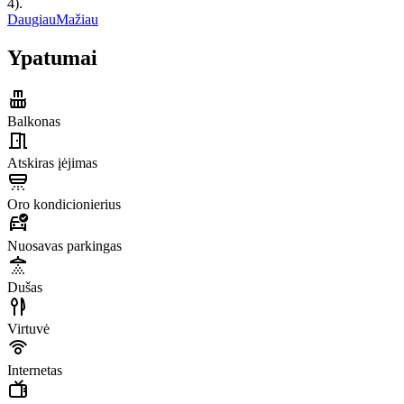
4).
Daugiau
Mažiau
Ypatumai
Balkonas
Atskiras įėjimas
Oro kondicionierius
Nuosavas parkingas
Dušas
Virtuvė
Internetas