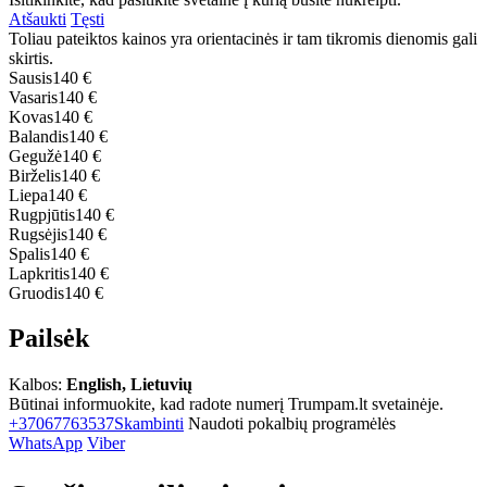
Atšaukti
Tęsti
Toliau pateiktos kainos yra orientacinės ir tam tikromis dienomis gali
skirtis.
Sausis
140 €
Vasaris
140 €
Kovas
140 €
Balandis
140 €
Gegužė
140 €
Birželis
140 €
Liepa
140 €
Rugpjūtis
140 €
Rugsėjis
140 €
Spalis
140 €
Lapkritis
140 €
Gruodis
140 €
Pailsėk
Kalbos:
English, Lietuvių
Būtinai informuokite, kad radote numerį Trumpam.lt svetainėje.
+37067763537
Skambinti
Naudoti pokalbių programėlės
WhatsApp
Viber