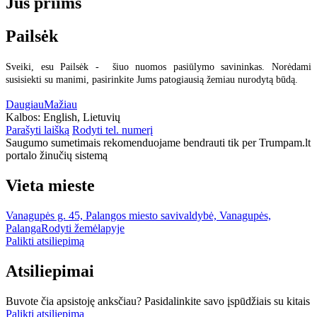
Jus priims
Pailsėk
Sveiki, esu Pailsėk - šiuo nuomos pasiūlymo savininkas. Norėdami
susisiekti su manimi, pasirinkite Jums patogiausią žemiau nurodytą būdą.
Daugiau
Mažiau
Kalbos:
English, Lietuvių
Parašyti laišką
Rodyti tel. numerį
Saugumo sumetimais rekomenduojame bendrauti tik per Trumpam.lt
portalo žinučių sistemą
Vieta mieste
Vanagupės g. 45, Palangos miesto savivaldybė, Vanagupės,
Palanga
Rodyti žemėlapyje
Palikti atsiliepimą
Atsiliepimai
Buvote čia apsistoję anksčiau? Pasidalinkite savo įspūdžiais su kitais
Palikti atsiliepimą