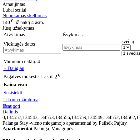
Atnaujintas
Labai seniai
Netinkamas skelbimas
€
140
už naktį 4 asm.
Jūsų užsakymas
Atvykimas
Išvykimas
svečių
Viešnagės datos
Minimum naktų:
4
+ Daugiau
€
Pagalvės mokestis 1 asm:
2
Kaina viso:
Susisiekti
Tikrinti užimtumą
Išsaugoti
Dalintis
0,134557,134543,134553,134556,134559,134549,134552,134562,1
Palanga Stay -vieno miegamojo apartamentai by Pailsėk Pajūry
Apartamentai
Palanga, Vanagupės