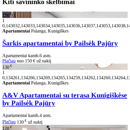
Kiti savininko skelbimai
€
150
1
0,143032,143033,143034,143035,143036,143037,143053,143038,1
Apartamentai
Palanga, Kunigiškes
Šarkis apartamentai by Pailsėk Pajūry
Apartamentai
kamb.
6 asm.
Plačiau
nuo
150 €
už naktį
€
130
1
0,134261,134266,134269,134265,134259,134262,134260,134264,1
Apartamentai
Palanga, Kunigiškes
A&V Apartamentai su terasa Kunigiškėse
by Pailsėk Pajūry
Apartamentai
kamb.
4 asm.
€
Plačiau
130
už naktį
€
120