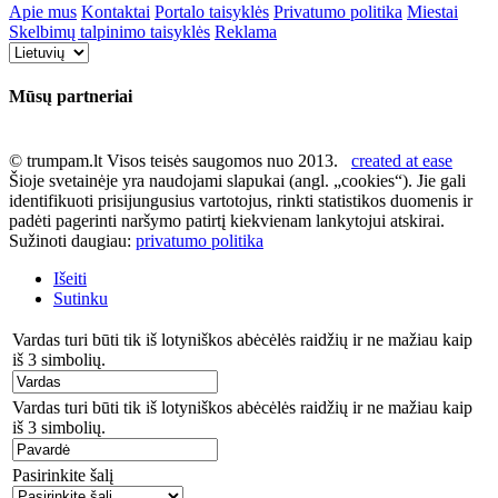
Apie mus
Kontaktai
Portalo taisyklės
Privatumo politika
Miestai
Skelbimų talpinimo taisyklės
Reklama
Mūsų partneriai
© trumpam.lt Visos teisės saugomos nuo 2013.
created at ease
Šioje svetainėje yra naudojami slapukai (angl. „cookies“). Jie gali
identifikuoti prisijungusius vartotojus, rinkti statistikos duomenis ir
padėti pagerinti naršymo patirtį kiekvienam lankytojui atskirai.
Sužinoti daugiau:
privatumo politika
Išeiti
Sutinku
Vardas turi būti tik iš lotyniškos abėcėlės raidžių ir ne mažiau kaip
iš 3 simbolių.
Vardas turi būti tik iš lotyniškos abėcėlės raidžių ir ne mažiau kaip
iš 3 simbolių.
Pasirinkite šalį