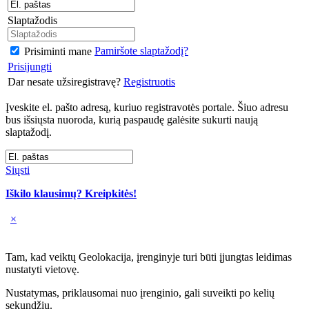
Slaptažodis
Pamiršote slaptažodį?
Prisiminti mane
Prisijungti
Dar nesate užsiregistravę?
Registruotis
Įveskite el. pašto adresą, kuriuo registravotės portale. Šiuo adresu
bus išsiųsta nuoroda, kurią paspaudę galėsite sukurti naują
slaptažodį.
Siųsti
Iškilo klausimų? Kreipkitės!
×
Tam, kad veiktų Geolokacija, įrenginyje turi būti įjungtas leidimas
nustatyti vietovę.
Nustatymas, priklausomai nuo įrenginio, gali suveikti po kelių
sekundžių.