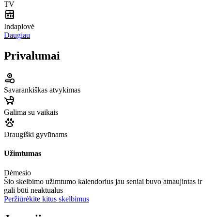
TV
Indaplovė
Daugiau
Privalumai
Savarankiškas atvykimas
Galima su vaikais
Draugiški gyvūnams
Užimtumas
Dėmesio
Šio skelbimo užimtumo kalendorius jau seniai buvo atnaujintas ir
gali būti neaktualus
Peržiūrėkite kitus skelbimus