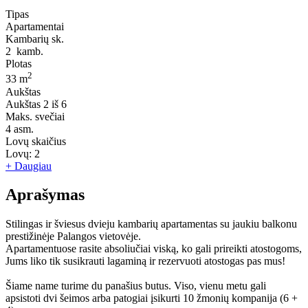
Tipas
Apartamentai
Kambarių sk.
2
kamb.
Plotas
2
33 m
Aukštas
Aukštas
2 iš 6
Maks. svečiai
4
asm.
Lovų skaičius
Lovų:
2
+ Daugiau
Aprašymas
Stilingas ir šviesus dvieju kambarių apartamentas su jaukiu balkonu
prestižinėje Palangos vietovėje.
Apartamentuose rasite absoliučiai viską, ko gali prireikti atostogoms,
Jums liko tik susikrauti lagaminą ir rezervuoti atostogas pas mus!
Šiame name turime du panašius butus. Viso, vienu metu gali
apsistoti dvi šeimos arba patogiai įsikurti 10 žmonių kompanija (6 +