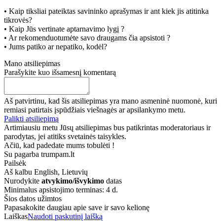
• Kaip tiksliai pateiktas savininko aprašymas ir ant kiek jis atitinka
tikrovės?
• Kaip Jūs vertinate aptarnavimo lygį ?
• Ar rekomenduotumėte savo draugams čia apsistoti ?
• Jums patiko ar nepatiko, kodėl?
Mano atsiliepimas
Parašykite kuo išsamesnį komentarą
Aš patvirtinu, kad šis atsiliepimas yra mano asmeninė nuomonė, kuri
remiasi patirtais įspūdžiais viešnagės ar apsilankymo metu.
Palikti atsiliepimą
Artimiausiu metu Jūsų atsiliepimas bus patikrintas moderatoriaus ir
parodytas, jei atitiks svetainės taisykles.
Ačiū, kad padedate mums tobulėti !
Su pagarba trumpam.lt
Pailsėk
Aš kalbu
English, Lietuvių
Nurodykite
atvykimo/išvykimo
datas
Minimalus apsistojimo terminas: 4 d.
Šios datos užimtos
Papasakokite daugiau apie save ir savo kelionę
Laiškas
Naudoti paskutinį laišką