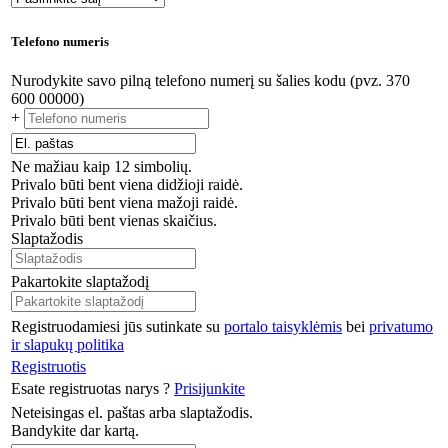
Telefono numeris
Nurodykite savo pilną telefono numerį su šalies kodu (pvz. 370
600 00000)
+
Ne mažiau kaip 12 simbolių.
Privalo būti bent viena didžioji raidė.
Privalo būti bent viena mažoji raidė.
Privalo būti bent vienas skaičius.
Slaptažodis
Pakartokite slaptažodį
Registruodamiesi jūs sutinkate su
portalo taisyklėmis
bei
privatumo
ir slapukų politika
Registruotis
Esate registruotas narys ?
Prisijunkite
Neteisingas el. paštas arba slaptažodis.
Bandykite dar kartą.