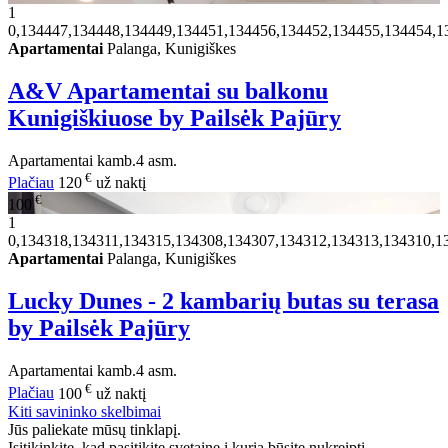
1
0,134447,134448,134449,134451,134456,134452,134455,134454,1
Apartamentai
Palanga, Kunigiškes
A&V Apartamentai su balkonu
Kunigiškiuose by Pailsėk Pajūry
Apartamentai
kamb.
4 asm.
€
Plačiau
120
už naktį
€
100
1
0,134318,134311,134315,134308,134307,134312,134313,134310,1
Apartamentai
Palanga, Kunigiškes
Lucky Dunes - 2 kambarių butas su terasa
by Pailsėk Pajūry
Apartamentai
kamb.
4 asm.
€
Plačiau
100
už naktį
Kiti savininko skelbimai
Jūs paliekate mūsų tinklapį.
Isitikinkite, kad pasitikite svetaine į kurią būsite nukreipti.