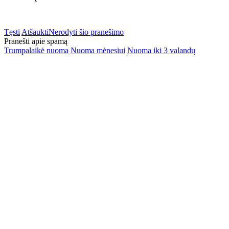
Tęsti
Atšaukti
Nerodyti šio pranešimo
Pranešti apie spamą
Trumpalaikė nuoma
Nuoma mėnesiui
Nuoma iki 3 valandų