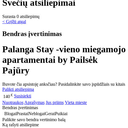
Svečių atsiliepimai
Surasta 0 atsiliepimų
< Grįžti atgal
Bendras įvertinimas
Palanga Stay -vieno miegamojo
apartamentai by Pailsėk
Pajūry
Buvote čia apsistoję anksčiau? Pasidalinkite savo įspūdžiais su kitais
Palikti atsiliepimą
€
Susisiekti
140
Nuotraukos
Aprašymas
Jus priims
Vieta mieste
Bendras įvertinimas
Blogai
Prastai
Neblogai
Gerai
Puikiai
Palikite savo bendra vertinimo balą
Ką rašyti atsiliepime