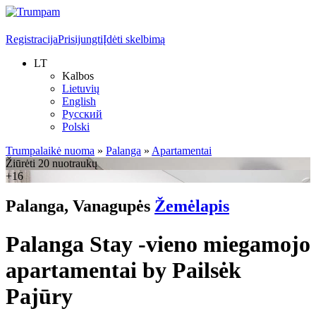
Registracija
Prisijungti
Įdėti skelbimą
LT
Kalbos
Lietuvių
English
Русский
Polski
Trumpalaikė nuoma
»
Palanga
»
Apartamentai
Žiūrėti 20 nuotraukų
+16
Palanga, Vanagupės
Žemėlapis
Palanga Stay -vieno miegamojo
apartamentai by Pailsėk
Pajūry