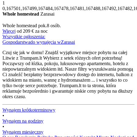
1
0,167501,167499,167484,167478,167481,167488,167492,167482,1
Whole homestead
Zarasai
Whole homestead
pok.
8 osób.
Więcej
od
209 €
za noc
Wszystkie ogłoszenia:
Gospodarstwado wynajęcia wZarasai
Czuj się jak w domu! Znajdź wyjątkowe miejsce pobytu na całej
Litwie z Trumpam.lt Wybierz z setek różnych ofert potrzebną!
Począwszy od łóżka, pokoju, luksusowego apartamentu, hotelu z
niepowtarzalnym widokiem itd. Nasze filtry wyszukiwania pomogą
Ci znaleźć bezpłatny bezprzewodowy dostęp do internetu, balkon z
widokiem na miasto, wannę z hydromasażem ... i wszystko to co
tylko twoje serce potrzebuje. Trumpam.lt to ta strona, która
reklamuje bezpośrednio i gwarantuje niskie ceny pobytu na dłuższy
okres czasu.
Wynajem krótkoterminowy
•
Wynajem na godziny
•
Wynajem miesięczny