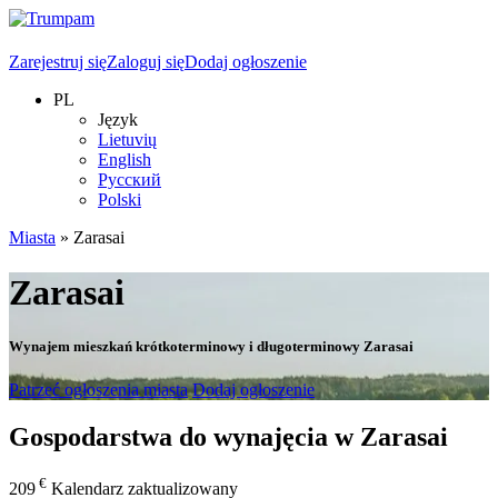
Zarejestruj się
Zaloguj się
Dodaj ogłoszenie
PL
Język
Lietuvių
English
Русский
Polski
Miasta
»
Zarasai
Zarasai
Wynajem mieszkań krótkoterminowy i długoterminowy Zarasai
Patrzeć ogłoszenia miasta
Dodaj ogłoszenie
Gospodarstwa do wynajęcia w Zarasai
€
209
Kalendarz zaktualizowany