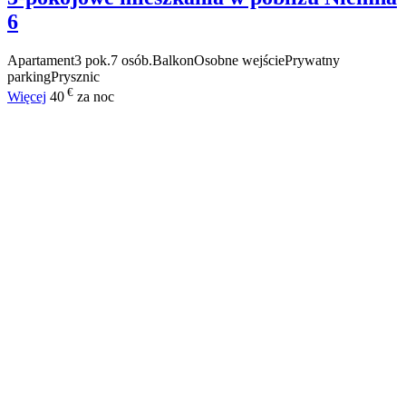
6
Apartament
3 pok.
7 osób.
Balkon
Osobne wejście
Prywatny
parking
Prysznic
€
Więcej
40
za noc