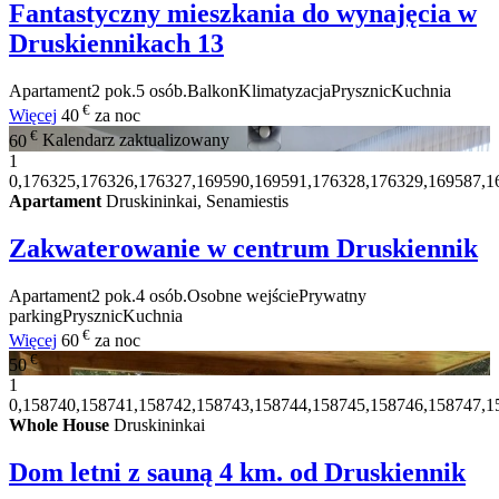
Fantastyczny mieszkania do wynajęcia w
Druskiennikach
13
Apartament
2 pok.
5 osób.
Balkon
Klimatyzacja
Prysznic
Kuchnia
€
Więcej
40
za noc
€
60
Kalendarz zaktualizowany
1
0,176325,176326,176327,169590,169591,176328,176329,169587,1
Apartament
Druskininkai, Senamiestis
Zakwaterowanie w centrum Druskiennik
Apartament
2 pok.
4 osób.
Osobne wejście
Prywatny
parking
Prysznic
Kuchnia
€
Więcej
60
za noc
€
50
1
0,158740,158741,158742,158743,158744,158745,158746,158747,1
Whole House
Druskininkai
Dom letni z sauną 4 km. od Druskiennik