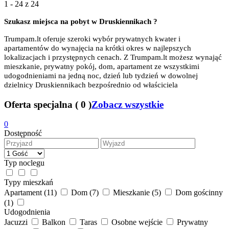
1 - 24 z
24
Szukasz miejsca na pobyt w
Druskiennikach ?
Trumpam.lt oferuje szeroki wybór prywatnych kwater i
apartamentów do wynajęcia na krótki okres w najlepszych
lokalizacjach i przystępnych cenach. Z Trumpam.lt możesz wynająć
mieszkanie, prywatny pokój, dom, apartament ze wszystkimi
udogodnieniami na jedną noc, dzień lub tydzień w dowolnej
dzielnicy Druskiennikach bezpośrednio od właściciela
Oferta specjalna
(
0
)
Zobacz wszystkie
0
Dostępność
Typ noclegu
Typy mieszkań
Apartament
(11)
Dom
(7)
Mieszkanie
(5)
Dom gościnny
(1)
Udogodnienia
Jacuzzi
Balkon
Taras
Osobne wejście
Prywatny