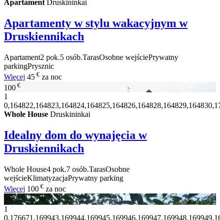
Apartament
Druskininkai
Apartamenty w stylu wakacyjnym w
Druskiennikach
Apartament
2 pok.
5 osób.
Taras
Osobne wejście
Prywatny
parking
Prysznic
€
Więcej
45
za noc
€
100
1
0,164822,164823,164824,164825,164826,164828,164829,164830,1
Whole House
Druskininkai
Idealny dom do wynajęcia w
Druskiennikach
Whole House
4 pok.
7 osób.
Taras
Osobne
wejście
Klimatyzacja
Prywatny parking
€
Więcej
100
za noc
€
25
1
0,176671,169943,169944,169945,169946,169947,169948,169949,1