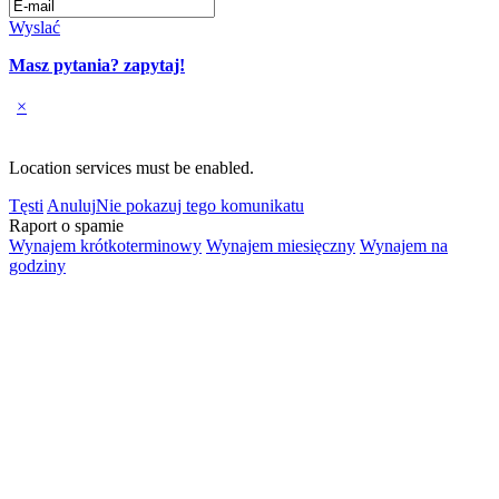
Wyslać
Masz pytania? zapytaj!
×
Location services must be enabled.
Tęsti
Anuluj
Nie pokazuj tego komunikatu
Raport o spamie
Wynajem krótkoterminowy
Wynajem miesięczny
Wynajem na
godziny