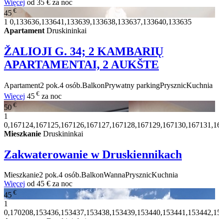
Więcej
od
35 €
za noc
€
45
1
0,133636,133641,133639,133638,133637,133640,133635
Apartament
Druskininkai
ŽALIOJI G. 34; 2 KAMBARIŲ
APARTAMENTAI, 2 AUKŠTE
Apartament
2 pok.
4 osób.
Balkon
Prywatny parking
Prysznic
Kuchnia
€
Więcej
45
za noc
€
50
1
0,167124,167125,167126,167127,167128,167129,167130,167131,1
Mieszkanie
Druskininkai
Zakwaterowanie w Druskiennikach
Mieszkanie
2 pok.
4 osób.
Balkon
Wanna
Prysznic
Kuchnia
Więcej
od
45 €
za noc
€
45
1
0,170208,153436,153437,153438,153439,153440,153441,153442,1