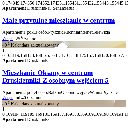
0,174349,174350,174352,174351,155431,155432,155443,155445,1
Apartament
Druskininkai, Senamiestis
Małe przytulne mieszkanie w centrum
Apartament
1 pok.
3 osób.
Prysznic
Kuchnia
Internet
Telewizja
€
Więcej
25
za noc
€
40
Kalendarz zaktualizowany
1
0,168119,168123,168125,168131,168118,175167,168120,168127,1
Apartament
Druskininkai
Mieszkanie Oksany w centrum
Druskiennik! Z osobnym wejściem
5
Apartament
2 pok.
4 osób.
Balkon
Osobne wejście
Wanna
Prysznic
Więcej
od
40 €
za noc
€
40
Kalendarz zaktualizowany
1
0,169184,169185,169186,169187,169188,169189,169190,169191,1
Apartament
Druskininkai