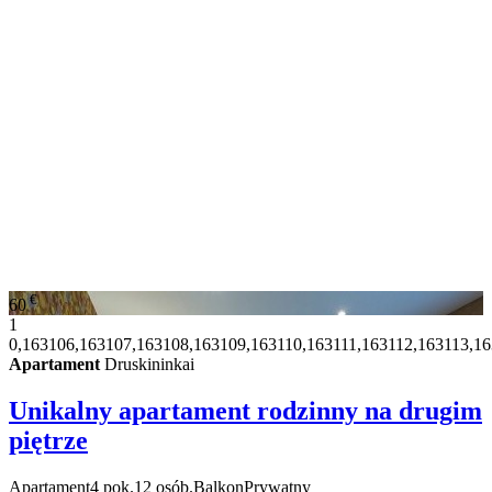
€
60
1
0,163106,163107,163108,163109,163110,163111,163112,163113,16
Apartament
Druskininkai
Unikalny apartament rodzinny na drugim
piętrze
Apartament
4 pok.
12 osób.
Balkon
Prywatny