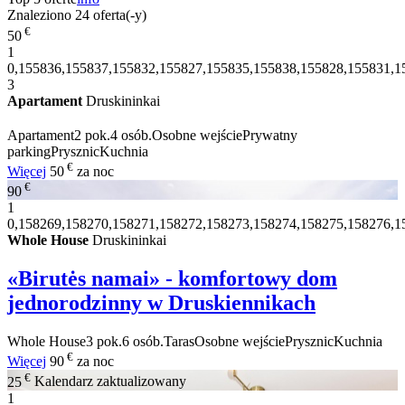
Znaleziono
24
oferta(-y)
€
50
1
0,155836,155837,155832,155827,155835,155838,155828,155831,1
3
Apartament
Druskininkai
Apartament
2 pok.
4 osób.
Osobne wejście
Prywatny
parking
Prysznic
Kuchnia
€
Więcej
50
za noc
€
90
1
0,158269,158270,158271,158272,158273,158274,158275,158276,1
Whole House
Druskininkai
«Birutės namai» - komfortowy dom
jednorodzinny w Druskiennikach
Whole House
3 pok.
6 osób.
Taras
Osobne wejście
Prysznic
Kuchnia
€
Więcej
90
za noc
€
25
Kalendarz zaktualizowany
1