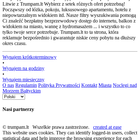
Litwie z Trumpam.lt Wybierz z setek różnych ofert potrzebną!
Począwszy od łóżka, pokoju, luksusowego apartamentu, hotelu z
niepowtarzalnym widokiem itd. Nasze filtry wyszukiwania pomogą
Ci znaleźć bezpłatny bezprzewodowy dostęp do internetu, balkon z
widokiem na miasto, wannę z hydromasażem ... i wszystko to co
tylko twoje serce potrzebuje. Trumpam.lt to ta strona, która
reklamuje bezpośrednio i gwarantuje niskie ceny pobytu na dłuższy
okres czasu.
Wynajem krótkoterminowy
•
Wynajem na godziny
•
Wynajem miesięczny
O nas
Regulamin
Polityka Prywatności
Kontakt
Miasta
Noclegi nad
Morzem Bałtyckim
Nasi partnerzy
© trumpam.lt Wszelkie prawa zastrzeżone.
created at ease
This website uses cookies. They can identify logged-in users, collect
statistical data and help improve the browsing experience for each