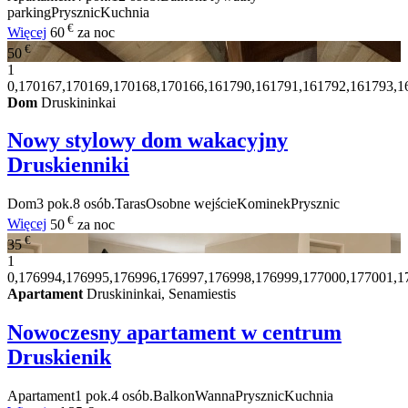
parking
Prysznic
Kuchnia
€
Więcej
60
za noc
€
50
1
0,170167,170169,170168,170166,161790,161791,161792,161793,1
Dom
Druskininkai
Nowy stylowy dom wakacyjny
Druskienniki
Dom
3 pok.
8 osób.
Taras
Osobne wejście
Kominek
Prysznic
€
Więcej
50
za noc
€
35
1
0,176994,176995,176996,176997,176998,176999,177000,177001,1
Apartament
Druskininkai, Senamiestis
Nowoczesny apartament w centrum
Druskienik
Apartament
1 pok.
4 osób.
Balkon
Wanna
Prysznic
Kuchnia