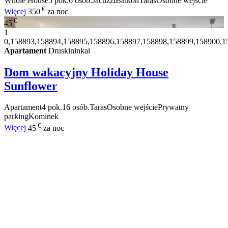
Whole House
5 pok.
6 osób.
Jacuzzi
Balkon
Taras
Osobne wejście
€
Więcej
350
za noc
€
45
1
0,158893,158894,158895,158896,158897,158898,158899,158900,1
Apartament
Druskininkai
Dom wakacyjny Holiday House
Sunflower
Apartament
4 pok.
16 osób.
Taras
Osobne wejście
Prywatny
parking
Kominek
€
Więcej
45
za noc