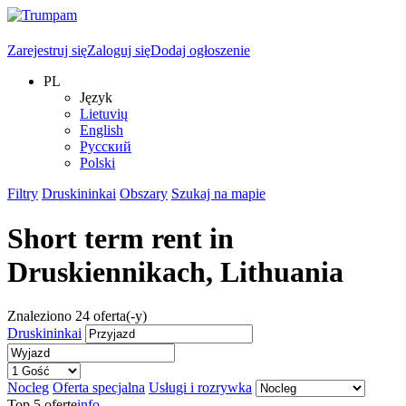
Zarejestruj się
Zaloguj się
Dodaj ogłoszenie
PL
Język
Lietuvių
English
Русский
Polski
Filtry
Druskininkai
Obszary
Szukaj na mapie
Short term rent in
Druskiennikach
, Lithuania
Znaleziono
24
oferta(-y)
Druskininkai
Nocleg
Oferta specjalna
Usługi i rozrywka
Top 5 oferte
info