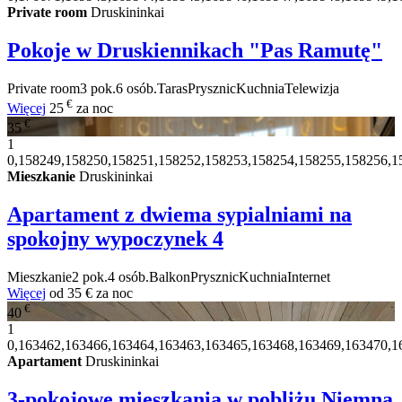
Private room
Druskininkai
Pokoje w Druskiennikach "Pas Ramutę"
Private room
3 pok.
6 osób.
Taras
Prysznic
Kuchnia
Telewizja
€
Więcej
25
za noc
€
35
1
0,158249,158250,158251,158252,158253,158254,158255,158256,1
Mieszkanie
Druskininkai
Apartament z dwiema sypialniami na
spokojny wypoczynek
4
Mieszkanie
2 pok.
4 osób.
Balkon
Prysznic
Kuchnia
Internet
Więcej
od
35 €
za noc
€
40
1
0,163462,163466,163464,163463,163465,163468,163469,163470,1
Apartament
Druskininkai
3-pokojowe mieszkania w pobliżu Niemna