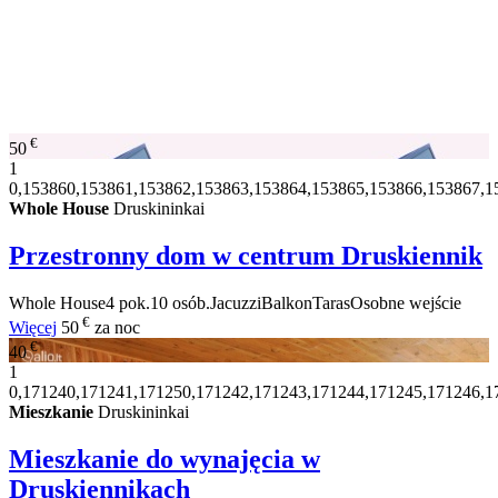
€
50
1
0,153860,153861,153862,153863,153864,153865,153866,153867,1
Whole House
Druskininkai
Przestronny dom w centrum Druskiennik
Whole House
4 pok.
10 osób.
Jacuzzi
Balkon
Taras
Osobne wejście
€
Więcej
50
za noc
€
40
1
0,171240,171241,171250,171242,171243,171244,171245,171246,1
Mieszkanie
Druskininkai
Mieszkanie do wynajęcia w
Druskiennikach