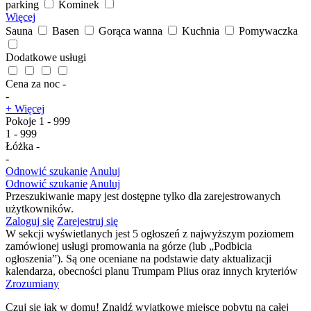
parking
Kominek
Więcej
Sauna
Basen
Gorąca wanna
Kuchnia
Pomywaczka
Dodatkowe usługi
Cena za noc
-
-
+ Więcej
Pokoje
1
-
999
1
-
999
Łóżka
-
-
Odnowić szukanie
Anuluj
Odnowić szukanie
Anuluj
Przeszukiwanie mapy jest dostępne tylko dla zarejestrowanych
użytkowników.
Zaloguj się
Zarejestruj się
W sekcji wyświetlanych jest 5 ogłoszeń z najwyższym poziomem
zamówionej usługi promowania na górze (lub „Podbicia
ogłoszenia”). Są one oceniane na podstawie daty aktualizacji
kalendarza, obecności planu Trumpam Plius oraz innych kryteriów
Zrozumiany
Czuj się jak w domu! Znajdź wyjątkowe miejsce pobytu na całej