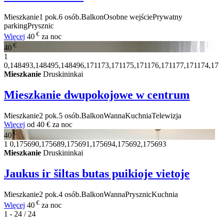
Mieszkanie
1 pok.
6 osób.
Balkon
Osobne wejście
Prywatny
parking
Prysznic
€
Więcej
40
za noc
€
40
1
0,148493,148495,148496,171173,171175,171176,171177,171174,1
Mieszkanie
Druskininkai
Mieszkanie dwupokojowe w centrum
Mieszkanie
2 pok.
5 osób.
Balkon
Wanna
Kuchnia
Telewizja
Więcej
od
40 €
za noc
€
40
1
0,175690,175689,175691,175694,175692,175693
Mieszkanie
Druskininkai
Jaukus ir šiltas butas puikioje vietoje
Mieszkanie
2 pok.
4 osób.
Balkon
Wanna
Prysznic
Kuchnia
€
Więcej
40
za noc
1 - 24 / 24