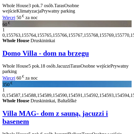
Whole House
3 pok.
7 osób.
Taras
Osobne
wejście
Klimatyzacja
Prywatny parking
€
Więcej
50
za noc
€
60
1
0,155763,155764,155765,155766,155767,155768,155769,155770,1
Whole House
Druskininkai
Domo Villa - dom na brzegu
Whole House
5 pok.
18 osób.
Jacuzzi
Taras
Osobne wejście
Prywatny
parking
€
Więcej
60
za noc
€
350
1
0,154587,154588,154589,154590,154591,154592,154593,154594,1
Whole House
Druskininkai, Baltašiškė
Villa MAG- dom z sauną, jacuzzi i
basenem