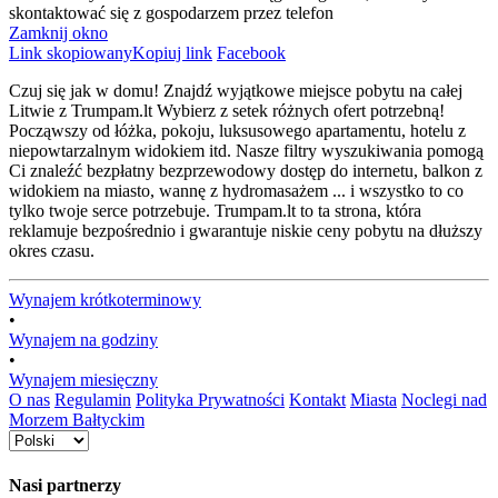
skontaktować się z gospodarzem przez telefon
Zamknij okno
Link skopiowany
Kopiuj link
Facebook
Czuj się jak w domu! Znajdź wyjątkowe miejsce pobytu na całej
Litwie z Trumpam.lt Wybierz z setek różnych ofert potrzebną!
Począwszy od łóżka, pokoju, luksusowego apartamentu, hotelu z
niepowtarzalnym widokiem itd. Nasze filtry wyszukiwania pomogą
Ci znaleźć bezpłatny bezprzewodowy dostęp do internetu, balkon z
widokiem na miasto, wannę z hydromasażem ... i wszystko to co
tylko twoje serce potrzebuje. Trumpam.lt to ta strona, która
reklamuje bezpośrednio i gwarantuje niskie ceny pobytu na dłuższy
okres czasu.
Wynajem krótkoterminowy
•
Wynajem na godziny
•
Wynajem miesięczny
O nas
Regulamin
Polityka Prywatności
Kontakt
Miasta
Noclegi nad
Morzem Bałtyckim
Nasi partnerzy