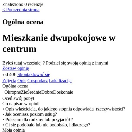
Znaleziono 0 recenzje
< Poprzednia strona
Ogólna ocena
Mieszkanie dwupokojowe w
centrum
Byłeś tutaj wcześniej ? Podziel się swoją opinią z innymi
Zostaw opinię
od 40€
Skontaktować się
Zdjęcia
Opis
Gospodarz
Lokalizacija
Ogólna ocena
Okropne
Złe
Średnie
Dobre
Doskonałe
Oceń swój pobyt
Co napisać w opinii
• Opis właściciela, do jakiego stopnia odpowiada rzeczywistości?
• Jak oceniasz poziom usług?
• Polecam dla rodziny lub przyjaciół ?
• Ci się podobało lub nie podobało, i dlaczego?
Moja opinia