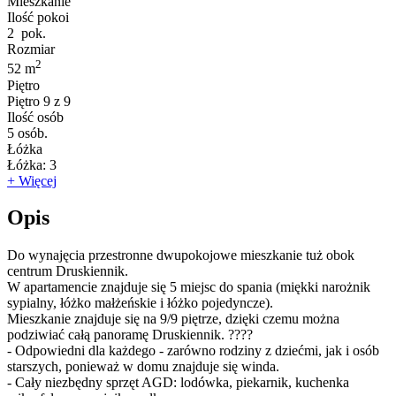
Mieszkanie
Ilość pokoi
2
pok.
Rozmiar
2
52 m
Piętro
Piętro
9 z 9
Ilość osób
5
osób.
Łóżka
Łóżka:
3
+ Więcej
Opis
Do wynajęcia przestronne dwupokojowe mieszkanie tuż obok
centrum Druskiennik.
W apartamencie znajduje się 5 miejsc do spania (miękki narożnik
sypialny, łóżko małżeńskie i łóżko pojedyncze).
Mieszkanie znajduje się na 9/9 piętrze, dzięki czemu można
podziwiać całą panoramę Druskiennik. ????
- Odpowiedni dla każdego - zarówno rodziny z dziećmi, jak i osób
starszych, ponieważ w domu znajduje się winda.
- Cały niezbędny sprzęt AGD: lodówka, piekarnik, kuchenka