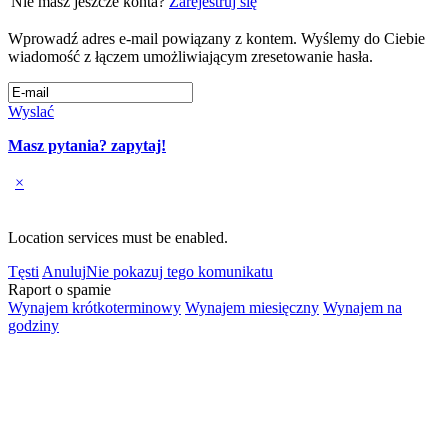
Nie masz jeszcze konta?
Zarejestruj się
Wprowadź adres e-mail powiązany z kontem. Wyślemy do Ciebie
wiadomość z łączem umożliwiającym zresetowanie hasła.
Wyslać
Masz pytania? zapytaj!
×
Location services must be enabled.
Tęsti
Anuluj
Nie pokazuj tego komunikatu
Raport o spamie
Wynajem krótkoterminowy
Wynajem miesięczny
Wynajem na
godziny