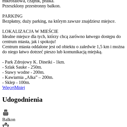
mikrofalowa, czajnik, pralka.
Przeszklony przestronny balkon.
PARKING
Bezpłatny, duży parking, na którym zawsze znajdziesz miejsce.
LOKALIZACJA W MIEŚCIE
Idealne miejsce dla tych, którzy chcą zarówno łatwego dostępu do
centrum miasta, jak i spokoju!
Centrum miasta oddalone jest od obiektu o zaledwie 1,5 km i można
do niego łatwo dotrzeć pieszo lub komunikacją miejską.
- Park Zdrojowy K. Dineiki - 1km.
- Szlak Sauke - 250m.
- Stawy wodne - 200m.
- Kawiarnia „Alka” – 200m.
- Sklep - 100m.
Więcej
Mniej
Udogodnienia
Balkon