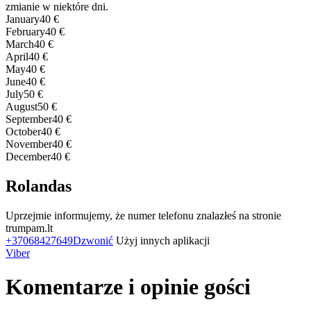
zmianie w niektóre dni.
January
40 €
February
40 €
March
40 €
April
40 €
May
40 €
June
40 €
July
50 €
August
50 €
September
40 €
October
40 €
November
40 €
December
40 €
Rolandas
Uprzejmie informujemy, że numer telefonu znalazłeś na stronie
trumpam.lt
+37068427649
Dzwonić
Użyj innych aplikacji
Viber
Komentarze i opinie gości