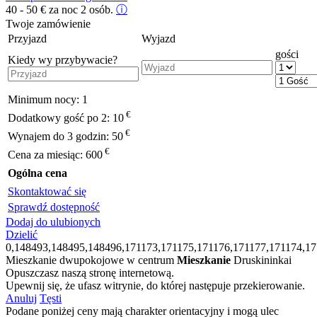
40 - 50
€
za noc 2 osób.
ⓘ
Twoje zamówienie
Przyjazd
Wyjazd
gości
Kiedy wy przybywacie?
Minimum nocy:
1
€
Dodatkowy gość po 2:
10
€
Wynajem do 3 godzin:
50
€
Cena za miesiąc:
600
Ogólna cena
Skontaktować się
Sprawdź dostępność
Dodaj do ulubionych
Dzielić
0,148493,148495,148496,171173,171175,171176,171177,171174,1
Mieszkanie dwupokojowe w centrum
Mieszkanie
Druskininkai
Opuszczasz naszą stronę internetową.
Upewnij się, że ufasz witrynie, do której następuje przekierowanie.
Anuluj
Tęsti
Podane poniżej ceny mają charakter orientacyjny i mogą ulec