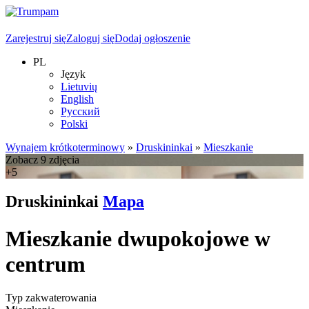
Zarejestruj się
Zaloguj się
Dodaj ogłoszenie
PL
Język
Lietuvių
English
Русский
Polski
Wynajem krótkoterminowy
»
Druskininkai
»
Mieszkanie
Zobacz 9 zdjęcia
+5
Druskininkai
Mapa
Mieszkanie dwupokojowe w
centrum
Typ zakwaterowania