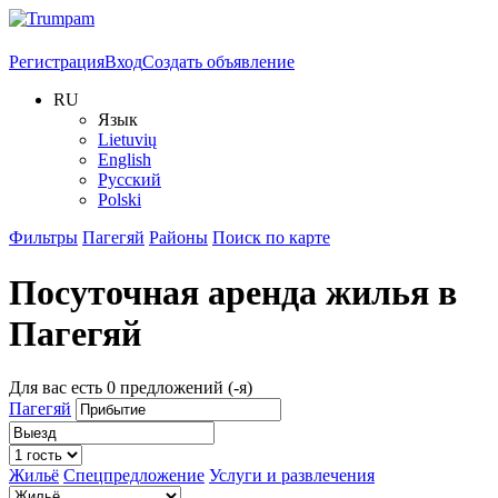
Регистрация
Вход
Создать объявление
RU
Язык
Lietuvių
English
Русский
Polski
Фильтры
Пагегяй
Районы
Поиск по карте
Посуточная аренда жилья в
Пагегяй
Для вас есть
0
предложений (-я)
Пагегяй
Жильё
Спецпредложение
Услуги и развлечения