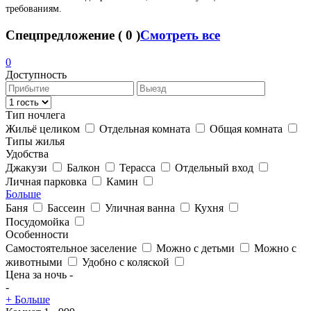
требованиям.
Спецпредложение
(
0
)
Смотреть все
0
Доступность
Тип ночлега
Жильё целиком
Отдельная комната
Общая комната
Типы жилья
Удобства
Джакузи
Балкон
Терасса
Отдельный вход
Личная парковка
Камин
Больше
Баня
Бассеин
Уличная ванна
Кухня
Посудомойка
Особенности
Самостоятельное заселение
Можно с детьми
Можно с
животными
Удобно с коляской
Цена за ночь
-
-
+ Больше