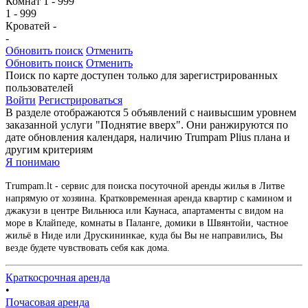
Комнат
1
-
999
1
-
999
Кроватей
-
-
Обновить поиск
Отменить
Обновить поиск
Отменить
Поиск по карте доступен только для зарегистрированных
пользователей
Войти
Регистрироваться
В разделе отображаются 5 объявлений с наивысшим уровнем
заказанной услуги "Поднятие вверх". Они ранжируются по
дате обновления календаря, наличию Trumpam Plius плана и
другим критериям
Я понимаю
Trumpam.lt - сервис для поиска посуточной аренды жилья в Литве
напрямую от хозяина. Кратковременная аренда квартир с камином и
джакузи в центре Вильнюса или Каунаса, апартаменты с видом на
море в Клайпеде, комнаты в Паланге, домики в Швянтойи, частное
жильё в Ниде или Друскининкае, куда бы Вы не направились, Вы
везде будете чувствовать себя как дома.
Краткосрочная аренда
•
Почасовая аренда