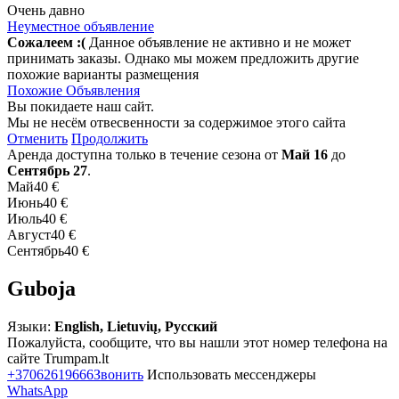
Очень давно
Неуместное объявление
Сожалеем :(
Данное объявление не активно и не может
принимать заказы. Однако мы можем предложить другие
похожие варианты размещения
Похожие Объявления
Вы покидаете наш сайт.
Мы не несём отвесвенности за содержимое этого сайта
Отменить
Продолжить
Аренда доступна только в течение сезона от
Май 16
до
Сентябрь 27
.
Май
40 €
Июнь
40 €
Июль
40 €
Август
40 €
Сентябрь
40 €
Guboja
Языки:
English, Lietuvių, Русский
Пожалуйста, сообщите, что вы нашли этот номер телефона на
сайте Trumpam.lt
+37062619666
Звонить
Использовать мессенджеры
WhatsApp