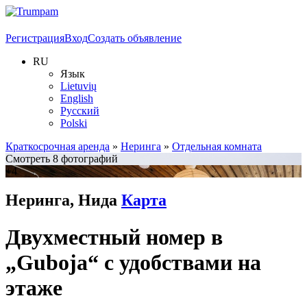
Регистрация
Вход
Создать объявление
RU
Язык
Lietuvių
English
Русский
Polski
Краткосрочная аренда
»
Неринга
»
Отдельная комната
Смотреть 8 фотографий
+4
Неринга, Нида
Карта
Двухместный номер в
„Guboja“ с удобствами на
этаже