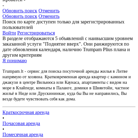
-
Обновить поиск
Отменить
Обновить поиск
Отменить
Поиск по карте доступен только для зарегистрированных
пользователей
Войти
Регистрироваться
В разделе отображаются 5 объявлений с наивысшим уровнем
заказанной услуги "Поднятие вверх". Они ранжируются по
дате обновления календаря, наличию Trumpam Plius плана и
другим критериям
Я понимаю
Trumpam.lt - сервис для поиска посуточной аренды жилья в Литве
напрямую от хозяина. Кратковременная аренда квартир с камином и
джакузи в центре Вильнюса или Каунаса, апартаменты с видом на
море в Клайпеде, комнаты в Паланге, домики в Швянтойи, частное
жильё в Ниде или Друскининкае, куда бы Вы не направились, Вы
везде будете чувствовать себя как дома.
Краткосрочная аренда
•
Почасовая аренда
•
Помесячная аренда