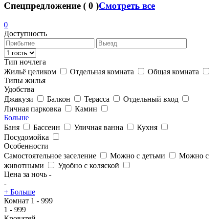
Спецпредложение
(
0
)
Смотреть все
0
Доступность
Тип ночлега
Жильё целиком
Отдельная комната
Общая комната
Типы жилья
Удобства
Джакузи
Балкон
Терасса
Отдельный вход
Личная парковка
Камин
Больше
Баня
Бассеин
Уличная ванна
Кухня
Посудомойка
Особенности
Самостоятельное заселение
Можно с детьми
Можно с
животными
Удобно с коляской
Цена за ночь
-
-
+ Больше
Комнат
1
-
999
1
-
999
Кроватей
-