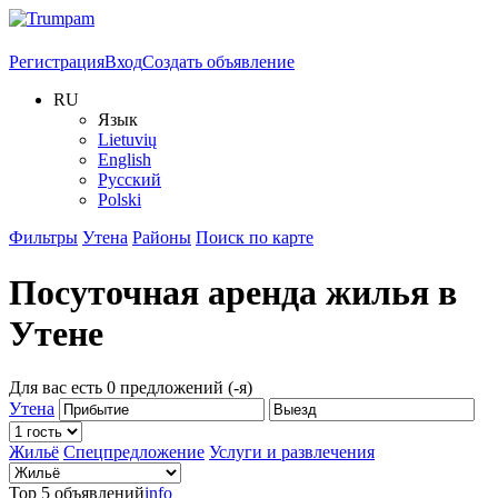
Регистрация
Вход
Создать объявление
RU
Язык
Lietuvių
English
Русский
Polski
Фильтры
Утена
Районы
Поиск по карте
Посуточная аренда жилья в
Утене
Для вас есть
0
предложений (-я)
Утена
Жильё
Спецпредложение
Услуги и развлечения
Top 5 объявлений
info