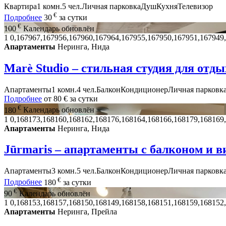
Квартира
1 комн.
5 чел.
Личная парковка
Душ
Кухня
Телевизор
€
Подробнее
30
за сутки
€
100
Календарь обновлён
1
0,167967,167956,167960,167964,167955,167950,167951,167949
Апартаменты
Неринга, Нида
Marè Studio – стильная студия для отды
Апартаменты
1 комн.
4 чел.
Балкон
Кондиционер
Личная парковк
Подробнее
от
80 €
за сутки
€
180
Календарь обновлён
1
0,168173,168160,168162,168176,168164,168166,168179,168169
Апартаменты
Неринга, Нида
Jūrmaris – апартаменты с балконом и в
Апартаменты
3 комн.
5 чел.
Балкон
Кондиционер
Личная парковк
€
Подробнее
180
за сутки
€
90
Календарь обновлён
1
0,168153,168157,168150,168149,168158,168151,168159,168152
Апартаменты
Неринга, Прейла