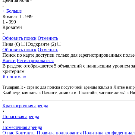
Цена за ночь
-
-
+ Больше
Комнат
1
-
999
1
-
999
Кроватей
-
-
Обновить поиск
Отменить
Нида
(6)
Юодкранте
(2)
Обновить поиск
Отменить
Поиск по карте доступен только для зарегистрированных польз
Войти
Регистрироваться
В разделе отображаются 5 объявлений с наивысшим уровнем за
критериям
Я понимаю
Trumpam.lt - сервис для поиска посуточной аренды жилья в Литве напр
Клайпеде, комнаты в Паланге, домики в Швянтойи, частное жильё в Нид
Краткосрочная аренда
•
Почасовая аренда
•
Помесячная аренда
О нас
Контакты
Правила пользования
Политика конфиденциал