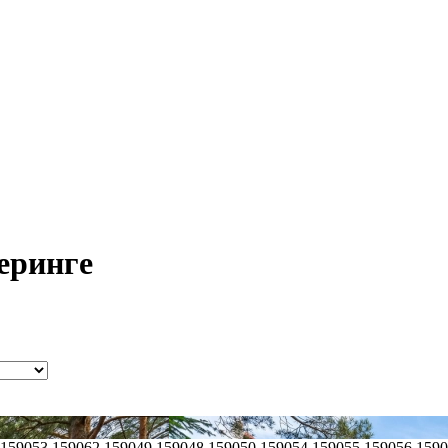
еринге
,159053,159062,159049,159048,159050,159054,159055,159056,159