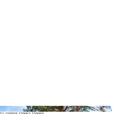
051,159058,159063,159060