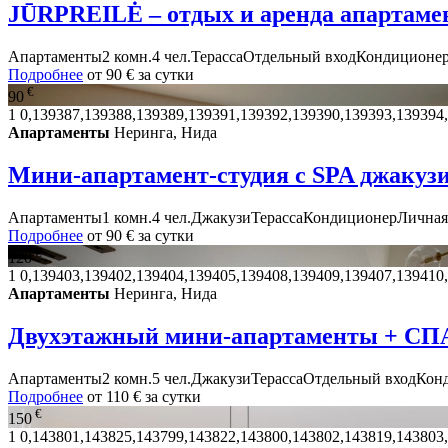
JŪRPREILĖ – отдых и аренда апартаме
Апартаменты
2 комн.
4 чел.
Терасса
Отдельный вход
Кондиционе
Подробнее
от
90 €
за сутки
€
90
1
0,139387,139388,139389,139391,139392,139390,139393,139394
Апартаменты
Неринга, Нида
Мини-апартамент-студия с SPA джакузи
Апартаменты
1 комн.
4 чел.
Джакузи
Терасса
Кондиционер
Личная
Подробнее
от
90 €
за сутки
€
120
1
0,139403,139402,139404,139405,139408,139409,139407,139410
Апартаменты
Неринга, Нида
Двухэтажный мини-апартаменты + СПА
Апартаменты
2 комн.
5 чел.
Джакузи
Терасса
Отдельный вход
Кон
Подробнее
от
110 €
за сутки
€
150
1
0,143801,143825,143799,143822,143800,143802,143819,143803