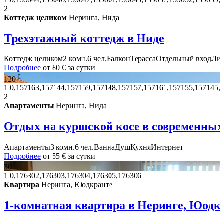
2
Коттедж целиком
Неринга, Нида
Трехэтажный коттедж в Ниде
Коттедж целиком
2 комн.
6 чел.
Балкон
Терасса
Отдельный вход
Ли
Подробнее
от
80 €
за сутки
€
120
1
0,157163,157144,157159,157148,157157,157161,157155,157145
2
Апартаменты
Неринга, Нида
Отдых на куршской косе в современны
Апартаменты
3 комн.
6 чел.
Ванна
Душ
Кухня
Интернет
Подробнее
от
55 €
за сутки
€
30
1
0,176302,176303,176304,176305,176306
Квартира
Неринга, Юодкранте
1-комнатная квартира в Неринге, Юод