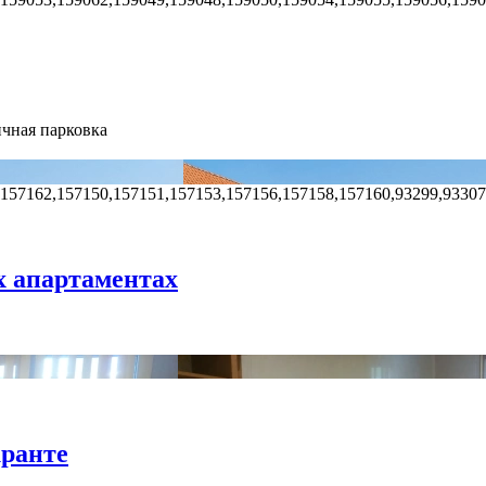
чная парковка
,157162,157150,157151,157153,157156,157158,157160,93299,93307
х апартаментах
кранте