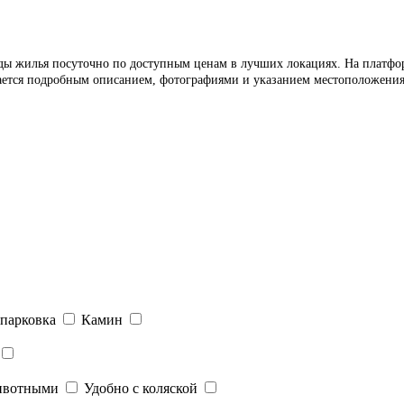
ды жилья посуточно по доступным ценам в лучших локациях. На платформ
ается подробным описанием, фотографиями и указанием местоположения н
парковка
Камин
ивотными
Удобно с коляской