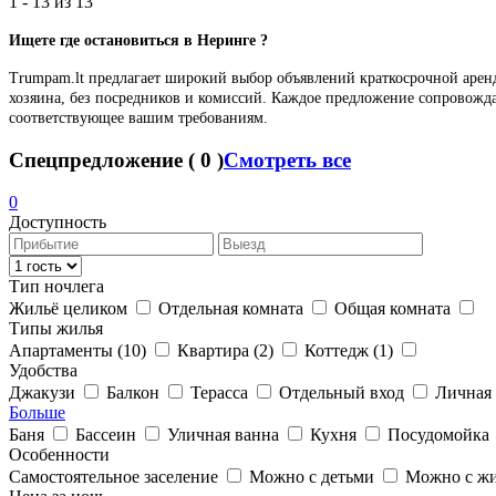
1 - 13 из
13
Ищете где останови
ть
ся в Неринге ?
Trumpam.lt предлагает широкий выбор объявлений краткосрочной арен
хозяина, без посредников и комиссий. Каждое предложение сопровожд
соответствующее вашим требованиям.
Спецпредложение
(
0
)
Смотреть все
0
Доступность
Тип ночлега
Жильё целиком
Отдельная комната
Общая комната
Типы жилья
Апартаменты
(10)
Квартира
(2)
Коттедж
(1)
Удобства
Джакузи
Балкон
Терасса
Отдельный вход
Личная 
Больше
Баня
Бассеин
Уличная ванна
Кухня
Посудомойка
Особенности
Самостоятельное заселение
Можно с детьми
Можно с ж