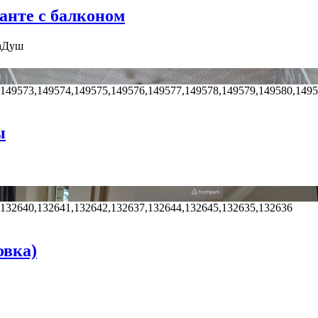
анте с балконом
а
Душ
,149573,149574,149575,149576,149577,149578,149579,149580,149
ы
,132640,132641,132642,132637,132644,132645,132635,132636
овка)