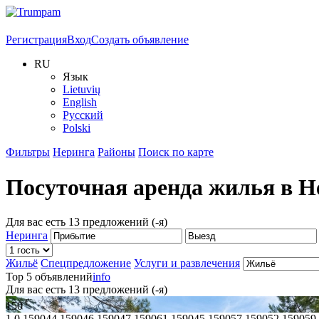
Регистрация
Вход
Создать объявление
RU
Язык
Lietuvių
English
Русский
Polski
Фильтры
Неринга
Районы
Поиск по карте
Посуточная аренда жилья в
Н
Для вас есть
13
предложений (-я)
Неринга
Жильё
Спецпредложение
Услуги и развлечения
Top 5 объявлений
info
Для вас есть
13
предложений (-я)
€
150
1
0,159044,159046,159047,159061,159045,159057,159052,159059