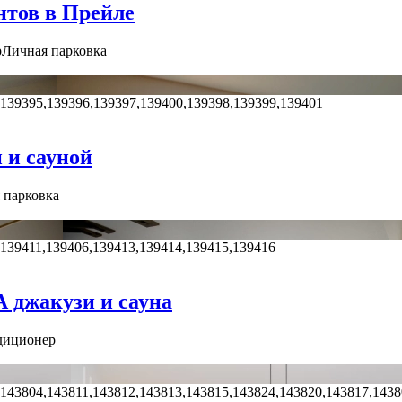
нтов в Прейле
р
Личная парковка
,139395,139396,139397,139400,139398,139399,139401
 и сауной
 парковка
,139411,139406,139413,139414,139415,139416
 джакузи и сауна
диционер
,143804,143811,143812,143813,143815,143824,143820,143817,143