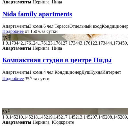
Апартаменты
Неринга, Нида
Nida family apartments
Апартаменты
3 комн.
6 чел.
Терасса
Отдельный вход
Кондиционе
Подробнее
от
150 €
за сутки
€
35
1
0,173442,176124,176123,176127,173443,176122,173444,173450
Апартаменты
Неринга, Нида
Компактная студия в центре Ниды
Апартаменты
1 комн.
4 чел.
Кондиционер
Душ
Кухня
Интернет
€
Подробнее
35
за сутки
€
50
1
0,145210,145218,145219,145217,145213,145207,145208,145209
Апартаменты
Неринга, Юодкранте