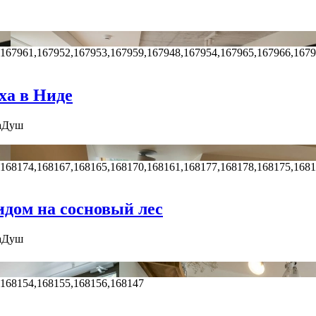
,167961,167952,167953,167959,167948,167954,167965,167966,167
ха в Ниде
а
Душ
,168174,168167,168165,168170,168161,168177,168178,168175,168
идом на сосновый лес
а
Душ
,168154,168155,168156,168147