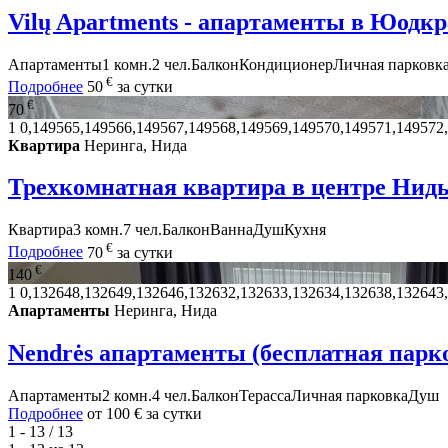
Vilų Apartments - апартаменты в Юодкр
Апартаменты
1 комн.
2 чел.
Балкон
Кондиционер
Личная парковк
€
Подробнее
50
за сутки
€
70
1
0,149565,149566,149567,149568,149569,149570,149571,149572
Квартира
Неринга, Нида
Трехкомнатная квартира в центре Нид
Квартира
3 комн.
7 чел.
Балкон
Ванна
Душ
Кухня
€
Подробнее
70
за сутки
€
140
1
0,132648,132649,132646,132632,132633,132634,132638,132643
Апартаменты
Неринга, Нида
Nendrės апартаменты (бесплатная парк
Апартаменты
2 комн.
4 чел.
Балкон
Терасса
Личная парковка
Душ
Подробнее
от
100 €
за сутки
1 - 13 / 13