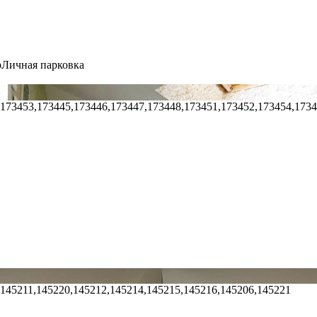
р
Личная парковка
,173453,173445,173446,173447,173448,173451,173452,173454,173
,145211,145220,145212,145214,145215,145216,145206,145221