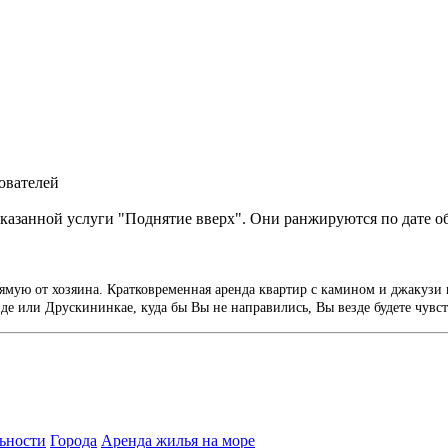
ователей
казанной услуги "Поднятие вверх". Они ранжируются по дате о
ямую от хозяина. Кратковременная аренда квартир с камином и джакузи 
е или Друскининкае, куда бы Вы не направились, Вы везде будете чувст
ьности
Города
Аренда жилья на море