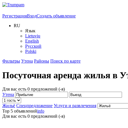
Регистрация
Вход
Создать объявление
RU
Язык
Lietuvių
English
Русский
Polski
Фильтры
Утена
Районы
Поиск по карте
Посуточная аренда жилья в
У
Для вас есть
0
предложений (-я)
Утена
Жильё
Спецпредложение
Услуги и развлечения
Top 5 объявлений
info
Для вас есть
0
предложений (-я)