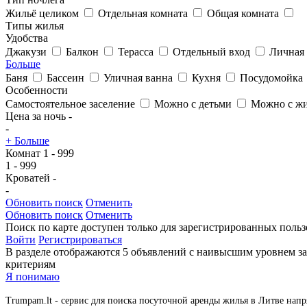
Жильё целиком
Отдельная комната
Общая комната
Типы жилья
Удобства
Джакузи
Балкон
Терасса
Отдельный вход
Личная 
Больше
Баня
Бассеин
Уличная ванна
Кухня
Посудомойка
Особенности
Самостоятельное заселение
Можно с детьми
Можно с ж
Цена за ночь
-
-
+ Больше
Комнат
1
-
999
1
-
999
Кроватей
-
-
Обновить поиск
Отменить
Обновить поиск
Отменить
Поиск по карте доступен только для зарегистрированных польз
Войти
Регистрироваться
В разделе отображаются 5 объявлений с наивысшим уровнем за
критериям
Я понимаю
Trumpam.lt - сервис для поиска посуточной аренды жилья в Литве напр