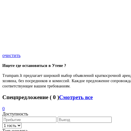
очистить
Ищете где останови
ть
ся в Утене ?
Trumpam.lt предлагает широкий выбор объявлений краткосрочной аренд
хозяина, без посредников и комиссий. Каждое предложение сопровожд
соответствующее вашим требованиям.
Спецпредложение
(
0
)
Смотреть все
0
Доступность
Тип ночлега