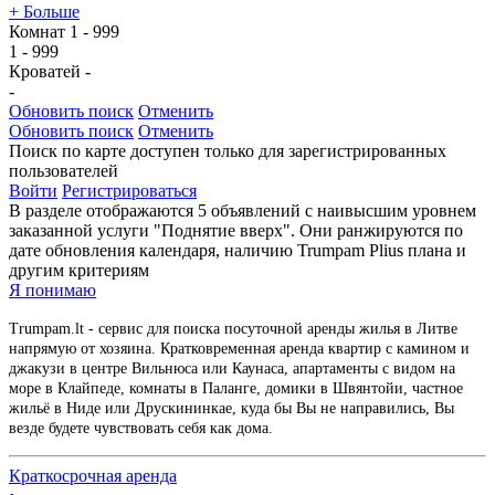
+ Больше
Комнат
1
-
999
1
-
999
Кроватей
-
-
Обновить поиск
Отменить
Обновить поиск
Отменить
Поиск по карте доступен только для зарегистрированных
пользователей
Войти
Регистрироваться
В разделе отображаются 5 объявлений с наивысшим уровнем
заказанной услуги "Поднятие вверх". Они ранжируются по
дате обновления календаря, наличию Trumpam Plius плана и
другим критериям
Я понимаю
Trumpam.lt - сервис для поиска посуточной аренды жилья в Литве
напрямую от хозяина. Кратковременная аренда квартир с камином и
джакузи в центре Вильнюса или Каунаса, апартаменты с видом на
море в Клайпеде, комнаты в Паланге, домики в Швянтойи, частное
жильё в Ниде или Друскининкае, куда бы Вы не направились, Вы
везде будете чувствовать себя как дома.
Краткосрочная аренда