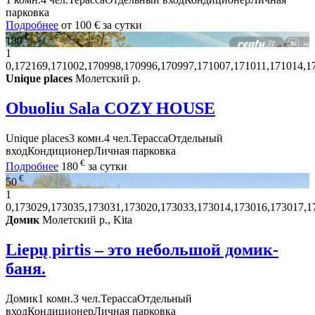
парковка
Подробнее
от
100 €
за сутки
€
180
1
0,172169,171002,170998,170996,170997,171007,171011,171014,1
Unique places
Молетский р.
Obuoliu Sala COZY HOUSE
Unique places
3 комн.
4 чел.
Терасса
Отдельный
вход
Кондиционер
Личная парковка
€
Подробнее
180
за сутки
€
50
1
0,173029,173035,173031,173020,173033,173014,173016,173017,1
Домик
Молетский р., Kita
Liepų pirtis – это небольшой домик-
баня.
Домик
1 комн.
3 чел.
Терасса
Отдельный
вход
Кондиционер
Личная парковка