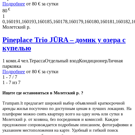
Подробнее
от
80 €
за сутки
€
80
1
0,160191,160193,160185,160178,160179,160180,160181,160182,1
Молетский р.
Pineplace Trio JŪRA – домик у озера с
купелью
1 комн.
4 чел.
Терасса
Отдельный вход
Кондиционер
Личная
парковка
Подробнее
от
80 €
за сутки
1 - 7 / 7
1 - 7 из
7
Ищете где останови
ть
ся в Молетский р. ?
Trumpam.lt предлагает широкий выбор объявлений краткосрочной
аренды жилья посуточно по доступным ценам в лучших локациях. На
платформе можно снять квартиру всего на одну ночь или сутки в
Молетский р. от хозяина, без посредников и комиссий. Каждое
предложение сопровождается подробным описанием, фотографиями и
указанием местоположения на карте. Удобный и гибкий поиск