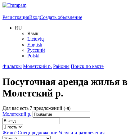
Регистрация
Вход
Создать объявление
RU
Язык
Lietuvių
English
Русский
Polski
Фильтры
Молетский р.
Районы
Поиск по карте
Посуточная аренда жилья в
Молетский р.
Для вас есть
7
предложений (-я)
Молетский р.
Жильё
Спецпредложение
Услуги и развлечения