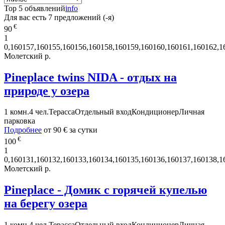
Top 5 объявлений
info
Для вас есть
7
предложений (-я)
€
90
1
0,160157,160155,160156,160158,160159,160160,160161,160162,1
Молетский р.
Pineplace twins NIDA - отдых на
природе у озера
1 комн.
4 чел.
Терасса
Отдельный вход
Кондиционер
Личная
парковка
Подробнее
от
90 €
за сутки
€
100
1
0,160131,160132,160133,160134,160135,160136,160137,160138,1
Молетский р.
Pineplace - Домик с горячей купелью
на берегу озера
1 комн.
4 чел.
Терасса
Отдельный вход
Кондиционер
Личная