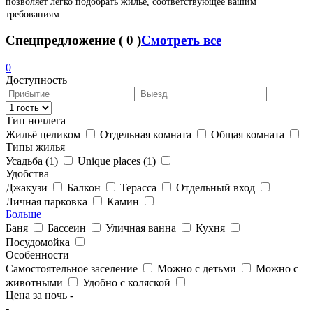
позволяет легко подобрать жильё, соответствующее вашим
требованиям.
Спецпредложение
(
0
)
Смотреть все
0
Доступность
Тип ночлега
Жильё целиком
Отдельная комната
Общая комната
Типы жилья
Усадьба
(1)
Unique places
(1)
Удобства
Джакузи
Балкон
Терасса
Отдельный вход
Личная парковка
Камин
Больше
Баня
Бассеин
Уличная ванна
Кухня
Посудомойка
Особенности
Самостоятельное заселение
Можно с детьми
Можно с
животными
Удобно с коляской
Цена за ночь
-
-