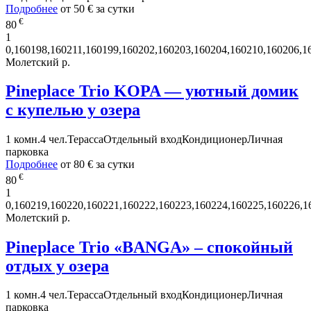
Подробнее
от
50 €
за сутки
€
80
1
0,160198,160211,160199,160202,160203,160204,160210,160206,1
Молетский р.
Pineplace Trio KOPA — уютный домик
с купелью у озера
1 комн.
4 чел.
Терасса
Отдельный вход
Кондиционер
Личная
парковка
Подробнее
от
80 €
за сутки
€
80
1
0,160219,160220,160221,160222,160223,160224,160225,160226,1
Молетский р.
Pineplace Trio «BANGA» – спокойный
отдых у озера
1 комн.
4 чел.
Терасса
Отдельный вход
Кондиционер
Личная
парковка