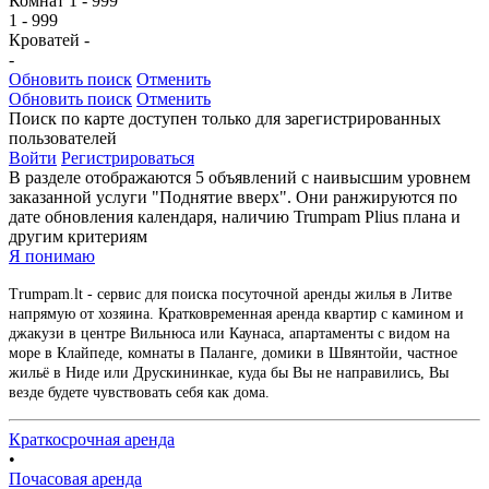
Комнат
1
-
999
1
-
999
Кроватей
-
-
Обновить поиск
Отменить
Обновить поиск
Отменить
Поиск по карте доступен только для зарегистрированных
пользователей
Войти
Регистрироваться
В разделе отображаются 5 объявлений с наивысшим уровнем
заказанной услуги "Поднятие вверх". Они ранжируются по
дате обновления календаря, наличию Trumpam Plius плана и
другим критериям
Я понимаю
Trumpam.lt - сервис для поиска посуточной аренды жилья в Литве
напрямую от хозяина. Кратковременная аренда квартир с камином и
джакузи в центре Вильнюса или Каунаса, апартаменты с видом на
море в Клайпеде, комнаты в Паланге, домики в Швянтойи, частное
жильё в Ниде или Друскининкае, куда бы Вы не направились, Вы
везде будете чувствовать себя как дома.
Краткосрочная аренда
•
Почасовая аренда