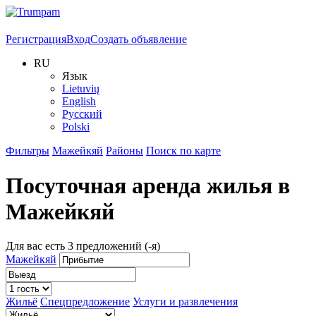
Регистрация
Вход
Создать объявление
RU
Язык
Lietuvių
English
Русский
Polski
Фильтры
Мажейкяй
Районы
Поиск по карте
Посуточная аренда жилья в
Мажейкяй
Для вас есть
3
предложений (-я)
Мажейкяй
Жильё
Спецпредложение
Услуги и развлечения