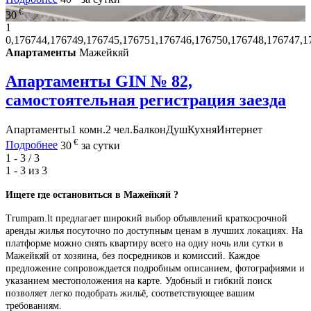
€
30
1
0,176744,176749,176745,176751,176746,176750,176748,176747,1
Апартаменты
Мажейкяй
Апартаменты GIN № 82,
самостоятельная регистрация заезда
Апартаменты
1 комн.
2 чел.
Балкон
Душ
Кухня
Интернет
€
Подробнее
30
за сутки
1 - 3 / 3
1 - 3 из
3
Ищете где останови
ть
ся в Мажейкяй ?
Trumpam.lt предлагает широкий выбор объявлений краткосрочной
аренды жилья посуточно по доступным ценам в лучших локациях. На
платформе можно снять квартиру всего на одну ночь или сутки в
Мажейкяй от хозяина, без посредников и комиссий. Каждое
предложение сопровождается подробным описанием, фотографиями и
указанием местоположения на карте. Удобный и гибкий поиск
позволяет легко подобрать жильё, соответствующее вашим
требованиям.