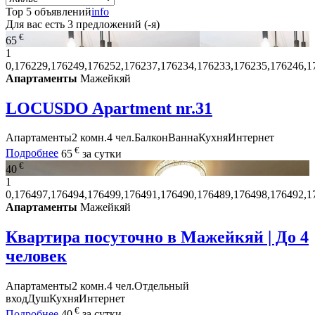
Top 5 объявлений
info
Для вас есть
3
предложений (-я)
€
65
1
0,176229,176249,176252,176237,176234,176233,176235,176246,1
Апартаменты
Мажейкяй
LOCUSDO Apartment nr.31
Апартаменты
2 комн.
4 чел.
Балкон
Ванна
Кухня
Интернет
€
Подробнее
65
за сутки
€
40
1
0,176497,176494,176499,176491,176490,176489,176498,176492,1
Апартаменты
Мажейкяй
Квартира посуточно в Мажейкяй | До 4
человек
Апартаменты
2 комн.
4 чел.
Отдельный
вход
Душ
Кухня
Интернет
€
Подробнее
40
за сутки