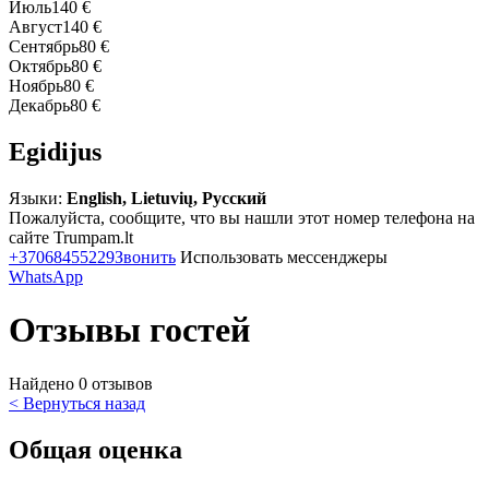
Июль
140 €
Август
140 €
Сентябрь
80 €
Октябрь
80 €
Ноябрь
80 €
Декабрь
80 €
Egidijus
Языки:
English, Lietuvių, Русский
Пожалуйста, сообщите, что вы нашли этот номер телефона на
сайте Trumpam.lt
+37068455229
Звонить
Использовать мессенджеры
WhatsApp
Отзывы гостей
Найдено 0 отзывов
< Вернуться назад
Общая оценка