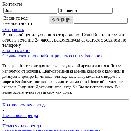
Контакты
Введите код
безопастности
Отправить
Ваше сообщение успешно отправлено! Если Вы не получите
ответ в течение 24 часов, рекомендуем связаться с хозяном по
телефону.
Закрыть окно
Ссылка скопирована
Копировать ссылку
Facebook
Trumpam.lt - сервис для поиска посуточной аренды жилья в Литве
напрямую от хозяина. Кратковременная аренда квартир с камином и
джакузи в центре Вильнюса или Каунаса, апартаменты с видом на
море в Клайпеде, комнаты в Паланге, домики в Швянтойи, частное
жильё в Ниде или Друскининкае, куда бы Вы не направились, Вы
везде будете чувствовать себя как дома.
Краткосрочная аренда
•
Почасовая аренда
•
Помесячная аренда