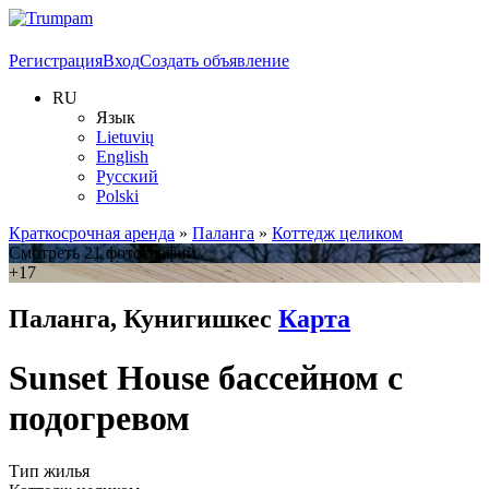
Регистрация
Вход
Создать объявление
RU
Язык
Lietuvių
English
Русский
Polski
Краткосрочная аренда
»
Паланга
»
Коттедж целиком
Смотреть 21 фотографий
+17
Паланга, Кунигишкес
Карта
Sunset House бассейном с
подогревом
Тип жилья