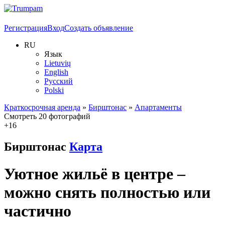
Регистрация
Вход
Создать объявление
RU
Язык
Lietuvių
English
Русский
Polski
Краткосрочная аренда
»
Бирштонас
»
Апартаменты
Смотреть 20 фотографий
+16
Бирштонас
Карта
Уютное жильё в центре –
можно снять полностью или
частично