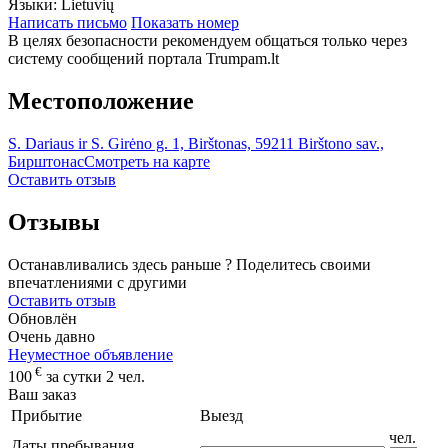
Языки:
Lietuvių
Написать письмо
Показать номер
В целях безопасности рекомендуем общаться только через
систему сообщений портала Trumpam.lt
Местоположение
S. Dariaus ir S. Girėno g. 1, Birštonas, 59211 Birštono sav.,
Бирштонас
Смотреть на карте
Оставить отзыв
Отзывы
Останавливались здесь раньше ? Поделитесь своими
впечатлениями с другими
Оставить отзыв
Обновлён
Очень давно
Неуместное объявление
€
100
за сутки 2 чел.
Ваш заказ
Прибытие
Выезд
чел.
Даты пребывания