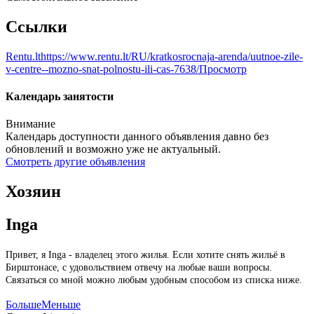
Ссылки
Rentu.lt
https://www.rentu.lt/RU/kratkosrocnaja-arenda/uutnoe-zile-
v-centre--mozno-snat-polnostu-ili-cas-7638/
Просмотр
Календарь занятости
Внимание
Календарь доступности данного объявления давно без
обновлений и возможно уже не актуальный.
Смотреть другие объявления
Хозяин
Inga
Привет, я Inga - владелец этого жилья. Если хотите снять жильё в
Бирштонасе, с удовольствием отвечу на любые ваши вопросы.
Связаться со мной можно любым удобным способом из списка ниже.
Больше
Меньше