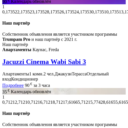
90
Календарь обновлён
1
0,173522,173523,173528,173526,173524,173530,173510,173513,1
Наш партнёр
Собственник объявления является участником программы
Trumpam Pro
и наш партнёр с 2021 г.
Наш партнёр
Апартаменты
Каунас, Freda
Jacuzzi Cinema Wabi Sabi 3
Апартаменты
1 комн.
2 чел.
Джакузи
Терасса
Отдельный
вход
Кондиционер
€
Подробнее
90
за 3 часа
€
35
Календарь обновлён
1
0,71212,71210,71216,71218,71217,61665,71215,77428,61655,6165
Наш партнёр
Собственник объявления является участником программы