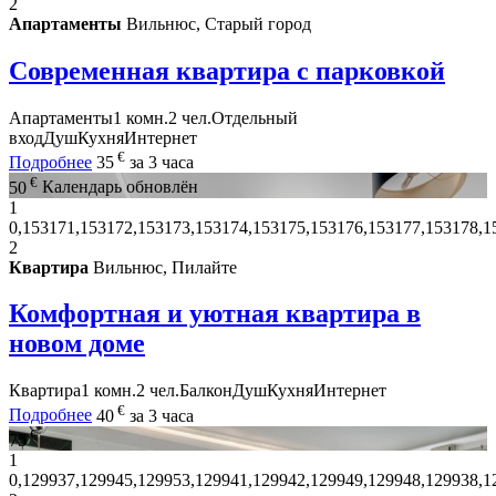
2
Апартаменты
Вильнюс, Старый город
Современная квартира с парковкой
Апартаменты
1 комн.
2 чел.
Отдельный
вход
Душ
Кухня
Интернет
€
Подробнее
35
за 3 часа
€
50
Календарь обновлён
1
0,153171,153172,153173,153174,153175,153176,153177,153178,1
2
Квартира
Вильнюс, Пилайте
Комфортная и уютная квартира в
новом доме
Квартира
1 комн.
2 чел.
Балкон
Душ
Кухня
Интернет
€
Подробнее
40
за 3 часа
€
75
1
0,129937,129945,129953,129941,129942,129949,129948,129938,1