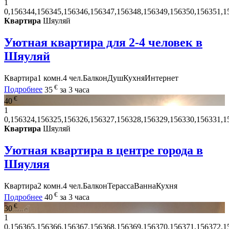
1
0,156344,156345,156346,156347,156348,156349,156350,156351,1
Квартира
Шяуляй
Уютная квартира для 2-4 человек в
Шяуляй
Квартира
1 комн.
4 чел.
Балкон
Душ
Кухня
Интернет
€
Подробнее
35
за 3 часа
€
40
1
0,156324,156325,156326,156327,156328,156329,156330,156331,1
Квартира
Шяуляй
Уютная квартира в центре города в
Шяуляя
Квартира
2 комн.
4 чел.
Балкон
Терасса
Ванна
Кухня
€
Подробнее
40
за 3 часа
€
30
1
0,156365,156366,156367,156368,156369,156370,156371,156372,1