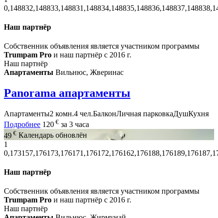
0,148832,148833,148831,148834,148835,148836,148837,148838,1
Наш партнёр
Собственник объявления является участником программы
Trumpam Pro
и наш партнёр с 2016 г.
Наш партнёр
Апартаменты
Вильнюс, Жверинас
Panorama апартаменты
Апартаменты
2 комн.
4 чел.
Балкон
Личная парковка
Душ
Кухня
€
Подробнее
120
за 3 часа
€
49
Календарь обновлён
1
0,173157,176173,176171,176172,176162,176188,176189,176187,1
Наш партнёр
Собственник объявления является участником программы
Trumpam Pro
и наш партнёр с 2016 г.
Наш партнёр
Апартаменты
Вильнюс, Жирмунай