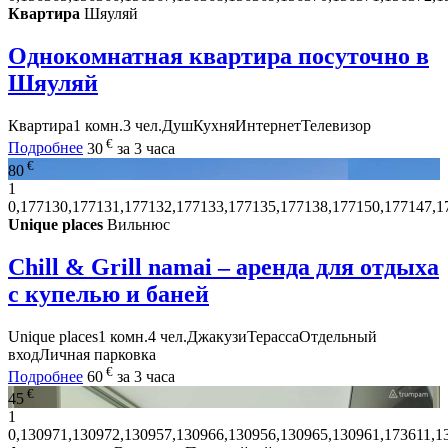
Квартира
Шяуляй
Однокомнатная квартира посуточно в
Шяуляй
Квартира
1 комн.
3 чел.
Душ
Кухня
Интернет
Телевизор
€
Подробнее
30
за 3 часа
€
80
1
0,177130,177131,177132,177133,177135,177138,177150,177147,1
Unique places
Вильнюс
Chill & Grill namai – аренда для отдыха
с купелью и баней
Unique places
1 комн.
4 чел.
Джакузи
Терасса
Отдельный
вход
Личная парковка
€
Подробнее
60
за 3 часа
€
45
1
0,130971,130972,130957,130966,130956,130965,130961,173611,1