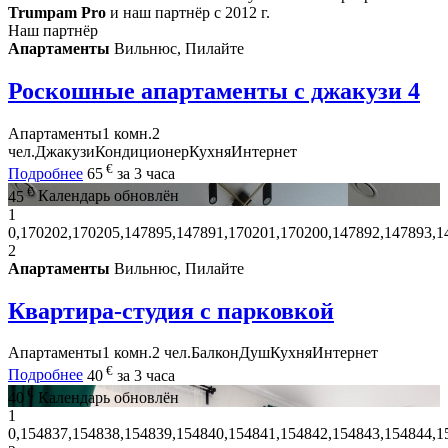
Trumpam Pro
и наш партнёр с 2012 г.
Наш партнёр
Апартаменты
Вильнюс, Пилайте
Роскошные апартаменты с джакузи
4
Апартаменты
1 комн.
2
чел.
Джакузи
Кондиционер
Кухня
Интернет
€
Подробнее
65
за 3 часа
€
45
Календарь обновлён
1
0,170202,170205,147895,147891,170201,170200,147892,147893,1
2
Апартаменты
Вильнюс, Пилайте
Квартира-студия с парковкой
Апартаменты
1 комн.
2 чел.
Балкон
Душ
Кухня
Интернет
€
Подробнее
40
за 3 часа
€
40
Календарь обновлён
1
0,154837,154838,154839,154840,154841,154842,154843,154844,1