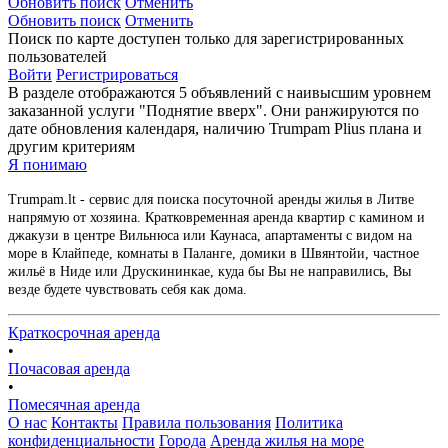
Обновить поиск
Отменить
Обновить поиск
Отменить
Поиск по карте доступен только для зарегистрированных
пользователей
Войти
Регистрироваться
В разделе отображаются 5 объявлений с наивысшим уровнем
заказанной услуги "Поднятие вверх". Они ранжируются по
дате обновления календаря, наличию Trumpam Plius плана и
другим критериям
Я понимаю
Trumpam.lt - сервис для поиска посуточной аренды жилья в Литве
напрямую от хозяина. Кратковременная аренда квартир с камином и
джакузи в центре Вильнюса или Каунаса, апартаменты с видом на
море в Клайпеде, комнаты в Паланге, домики в Швянтойи, частное
жильё в Ниде или Друскининкае, куда бы Вы не направились, Вы
везде будете чувствовать себя как дома.
Краткосрочная аренда
•
Почасовая аренда
•
Помесячная аренда
О нас
Контакты
Правила пользования
Политика
конфиденциальности
Города
Аренда жилья на море