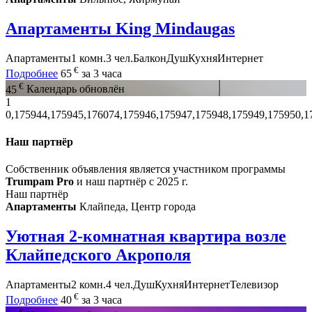
Апартаменты King Mindaugas
Апартаменты
1 комн.
3 чел.
Балкон
Душ
Кухня
Интернет
€
Подробнее
65
за 3 часа
€
45
Календарь обновлён
1
0,175944,175945,176074,175946,175947,175948,175949,175950,1
Наш партнёр
Собственник объявления является участником программы
Trumpam Pro
и наш партнёр с 2025 г.
Наш партнёр
Апартаменты
Клайпеда, Центр города
Уютная 2-комнатная квартира возле
Клайпедского Акрополя
Апартаменты
2 комн.
4 чел.
Душ
Кухня
Интернет
Телевизор
€
Подробнее
40
за 3 часа
€