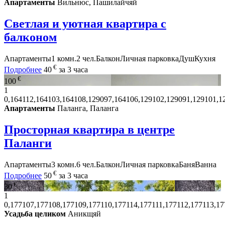
Апартаменты
Вильнюс, Пашилайчяй
Светлая и уютная квартира с
балконом
Апартаменты
1 комн.
2 чел.
Балкон
Личная парковка
Душ
Кухня
€
Подробнее
40
за 3 часа
€
100
1
0,164112,164103,164108,129097,164106,129102,129091,129101,1
Апартаменты
Паланга, Паланга
Просторная квартира в центре
Паланги
Апартаменты
3 комн.
6 чел.
Балкон
Личная парковка
Баня
Ванна
€
Подробнее
50
за 3 часа
€
30
1
0,177107,177108,177109,177110,177114,177111,177112,177113,1
Усадьба целиком
Аникщяй