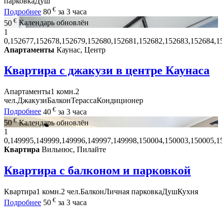
парковка
Душ
€
Подробнее
80
за 3 часа
€
50
Календарь обновлён
1
0,152677,152678,152679,152680,152681,152682,152683,152684,1
Апартаменты
Каунас, Центр
Квартира с джакузи в центре Каунаса
Апартаменты
1 комн.
2
чел.
Джакузи
Балкон
Терасса
Кондиционер
€
Подробнее
40
за 3 часа
€
50
Календарь обновлён
1
0,149995,149999,149996,149997,149998,150004,150003,150005,1
Квартира
Вильнюс, Пилайте
Квартира с балконом и парковкой
Квартира
1 комн.
2 чел.
Балкон
Личная парковка
Душ
Кухня
€
Подробнее
50
за 3 часа