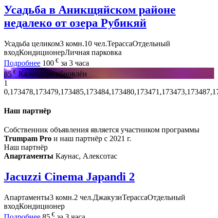
Усадьба в Аникщяйском районе
недалеко от озера Рубикяй
Усадьба целиком
3 комн.
10 чел.
Терасса
Отдельный
вход
Кондиционер
Личная парковка
€
Подробнее
100
за 3 часа
€
85
Календарь обновлён
1
0,173478,173479,173485,173484,173480,173471,173473,173487,1
Наш партнёр
Собственник объявления является участником программы
Trumpam Pro
и наш партнёр с 2021 г.
Наш партнёр
Апартаменты
Каунас, Алексотас
Jacuzzi Cinema Japandi 2
Апартаменты
3 комн.
2 чел.
Джакузи
Терасса
Отдельный
вход
Кондиционер
€
Подробнее
85
за 3 часа