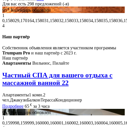
Для вас есть
298
предложений (-я)
€
95
Календарь обновлён
1
0,158029,170164,158031,158032,158033,158034,158035,158036,1
4
Наш партнёр
Собственник объявления является участником программы
Trumpam Pro
и наш партнёр с 2023 г.
Наш партнёр
Апартаменты
Вильнюс, Пилайте
Частный СПА для вашего отдыха с
массажной ванной
22
Апартаменты
1 комн.
2
чел.
Джакузи
Балкон
Терасса
Кондиционер
€
Подробнее
65
за 3 часа
€
95
Календарь обновлён
1
0,159998,159999,160000,160001,160002,160003,160004,160005,1