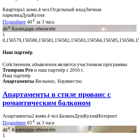
Квартира
1 комн.
4 чел.
Отдельный вход
Личная
парковка
Душ
Кухня
€
Подробнее
40
за 3 часа
€
49
Календарь обновлён
1
0,156579,156580,156581,156582,156583,156584,156585,156586,1
Наш партнёр
Собственник объявления является участником программы
Trumpam Pro
и наш партнёр с 2016 г.
Наш партнёр
Апартаменты
Вильнюс, Науяместис
Апартаменты в стиле прованс с
романтическим балконом
Апартаменты
2 комн.
4 чел.
Балкон
Душ
Кухня
Интернет
€
Подробнее
65
за 3 часа
€
40
Календарь обновлён
1