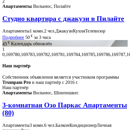
2
Апартаменты
Вильнюс, Пилайте
Студио квартира с джакузи в Пилайте
Апартаменты
1 комн.
2 чел.
Джакузи
Кухня
Телевизор
€
Подробнее
50
за 3 часа
€
45
Календарь обновлён
1
0,169780,169783,169782,169781,169784,169785,169786,169787,1
Наш партнёр
Собственник объявления является участником программы
Trumpam Pro
и наш партнёр с 2016 г.
Наш партнёр
Апартаменты
Вильнюс, Шнипишкес
3-комнатная Озо Паркас Апартаменты
(80)
Апартаменты
3 комн.
6 чел.
Балкон
Кондиционер
Личная