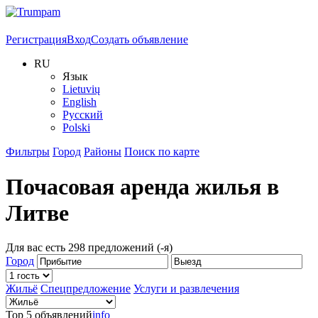
Регистрация
Вход
Создать объявление
RU
Язык
Lietuvių
English
Русский
Polski
Фильтры
Город
Районы
Поиск по карте
Почасовая аренда жилья в
Литве
Для вас есть
298
предложений (-я)
Город
Жильё
Спецпредложение
Услуги и развлечения
Top 5 объявлений
info