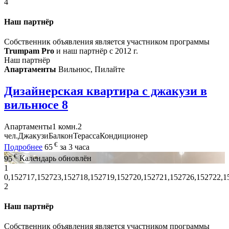
4
Наш партнёр
Собственник объявления является участником программы
Trumpam Pro
и наш партнёр с 2012 г.
Наш партнёр
Апартаменты
Вильнюс, Пилайте
Дизайнерская квартира с джакузи в
вильнюсе
8
Апартаменты
1 комн.
2
чел.
Джакузи
Балкон
Терасса
Кондиционер
€
Подробнее
65
за 3 часа
€
95
Календарь обновлён
1
0,152717,152723,152718,152719,152720,152721,152726,152722,1
2
Наш партнёр
Собственник объявления является участником программы