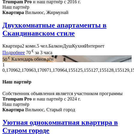
Trumpam Pro
и наш партнёр с 2016 г.
Наш партнёр
Квартира
Вильнюс, Жирмунай
Двухкомнатные апартаменты в
Скандинавском стиле
Квартира
2 комн.
5 чел.
Балкон
Душ
Кухня
Интернет
€
Подробнее
70
за 3 часа
€
50
Календарь обновлён
1
0,170962,170963,170971,170964,155125,155127,155128,155129,1
Наш партнёр
Собственник объявления является участником программы
Trumpam Pro
и наш партнёр с 2024 г.
Наш партнёр
Квартира
Вильнюс, Старый город
Уютная однокомнатная квартира в
Старом городе