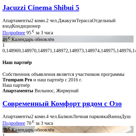
Jacuzzi Cinema Shibui 5
Апартаменты
2 комн.
2 чел.
Джакузи
Терасса
Отдельный
вход
Кондиционер
€
Подробнее
95
за 3 часа
€
49
Календарь обновлён
1
0,148969,148970,148971,148972,148973,148974,148975,148976,1
Наш партнёр
Собственник объявления является участником программы
Trumpam Pro
и наш партнёр с 2016 г.
Наш партнёр
Апартаменты
Вильнюс, Жирмунай
Современный Комфорт рядом с Озo
Апартаменты
2 комн.
4 чел.
Балкон
Личная парковка
Ванна
Душ
€
Подробнее
70
за 3 часа
€
55
Календарь обновлён
1