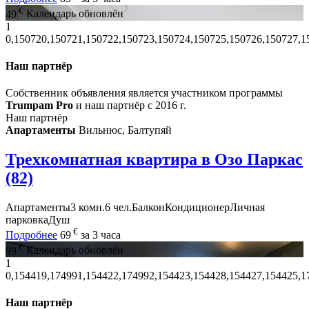
€
49
Календарь обновлён
1
0,150720,150721,150722,150723,150724,150725,150726,150727,1
Наш партнёр
Собственник объявления является участником программы
Trumpam Pro
и наш партнёр с 2016 г.
Наш партнёр
Апартаменты
Вильнюс, Балтупяй
Трехкомнатная квартира в Озо Паркас
(82)
Апартаменты
3 комн.
6 чел.
Балкон
Кондиционер
Личная
парковка
Душ
€
Подробнее
69
за 3 часа
€
99
Календарь обновлён
1
0,154419,174991,154422,174992,154423,154428,154427,154425,1
Наш партнёр