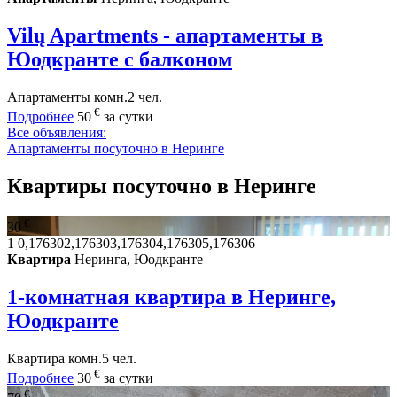
Vilų Apartments - апартаменты в
Юодкранте с балконом
Апартаменты
комн.
2 чел.
€
Подробнее
50
за сутки
Все объявления:
Апартаменты посуточно в Неринге
Квартиры посуточно в Неринге
€
30
1
0,176302,176303,176304,176305,176306
Квартира
Неринга, Юодкранте
1-комнатная квартира в Неринге,
Юодкранте
Квартира
комн.
5 чел.
€
Подробнее
30
за сутки
€