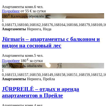
Апартаменты
комн.
6 чел.
Подробнее
от
55 €
за сутки
€
180
Календарь обновлён
1
0,168173,168160,168162,168176,168164,168166,168179,168169,1
Апартаменты
Неринга, Нида
Jūrmaris – апартаменты с балконом и
видом на сосновый лес
Апартаменты
комн.
5 чел.
€
Подробнее
180
за сутки
€
90
Календарь обновлён
1
0,168153,168157,168150,168149,168158,168151,168159,168152,1
Апартаменты
Неринга, Прейла
JŪRPREILĖ – отдых и аренда
апартаментов в Прейле
Апартаменты
комн.
4 чел.