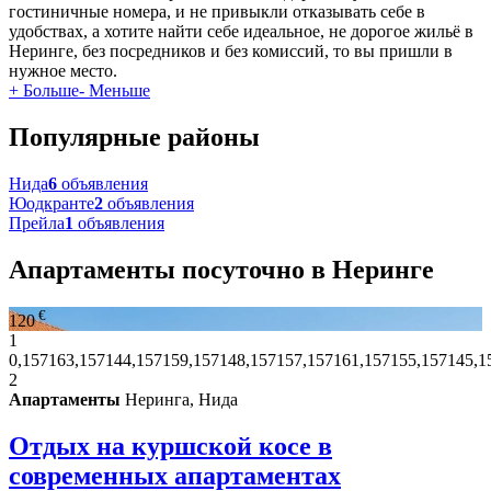
гостиничные номера, и не привыкли отказывать себе в
удобствах, а хотите найти себе идеальное, не дорогое жильё в
Неринге, без посредников и без комиссий, то вы пришли в
нужное место.
+ Больше
- Меньше
Популярные районы
Нида
6
объявления
Юодкранте
2
объявления
Прейла
1
объявления
Апартаменты посуточно в Неринге
€
120
1
0,157163,157144,157159,157148,157157,157161,157155,157145,1
2
Апартаменты
Неринга, Нида
Отдых на куршской косе в
современных апартаментах