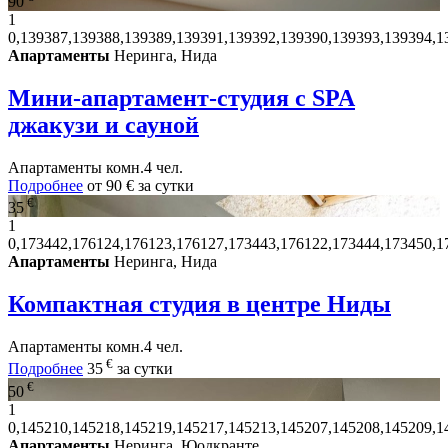
90
1
0,139387,139388,139389,139391,139392,139390,139393,139394,1
Апартаменты
Неринга, Нида
Мини-апартамент-студия с SPA
джакузи и сауной
Апартаменты
комн.
4 чел.
Подробнее
от
90 €
за сутки
€
35
1
0,173442,176124,176123,176127,173443,176122,173444,173450,1
Апартаменты
Неринга, Нида
Компактная студия в центре Ниды
Апартаменты
комн.
4 чел.
€
Подробнее
35
за сутки
€
50
1
0,145210,145218,145219,145217,145213,145207,145208,145209,1
Апартаменты
Неринга, Юодкранте