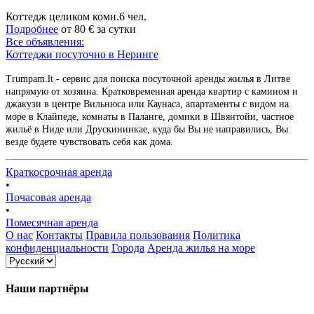
Коттедж целиком
комн.
6 чел.
Подробнее
от
80 €
за сутки
Все объявления:
Коттеджи посуточно в Неринге
Trumpam.lt - сервис для поиска посуточной аренды жилья в Литве
напрямую от хозяина. Кратковременная аренда квартир с камином и
джакузи в центре Вильнюса или Каунаса, апартаменты с видом на
море в Клайпеде, комнаты в Паланге, домики в Швянтойи, частное
жильё в Ниде или Друскининкае, куда бы Вы не направились, Вы
везде будете чувствовать себя как дома.
Краткосрочная аренда
•
Почасовая аренда
•
Помесячная аренда
О нас
Контакты
Правила пользования
Политика
конфиденциальности
Города
Аренда жилья на море
Наши партнёры