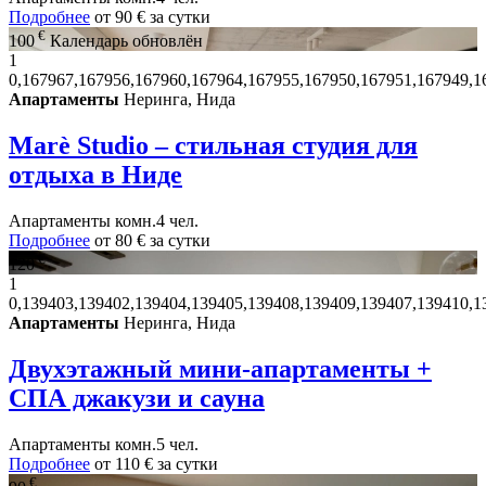
Подробнее
от
90 €
за сутки
€
100
Календарь обновлён
1
0,167967,167956,167960,167964,167955,167950,167951,167949,1
Апартаменты
Неринга, Нида
Marè Studio – стильная студия для
отдыха в Ниде
Апартаменты
комн.
4 чел.
Подробнее
от
80 €
за сутки
€
120
1
0,139403,139402,139404,139405,139408,139409,139407,139410,1
Апартаменты
Неринга, Нида
Двухэтажный мини-апартаменты +
СПА джакузи и сауна
Апартаменты
комн.
5 чел.
Подробнее
от
110 €
за сутки
€