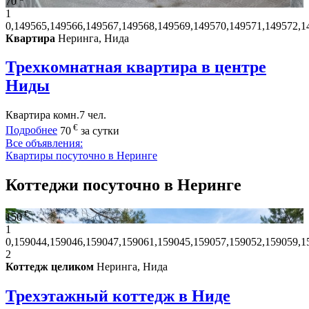
70
1
0,149565,149566,149567,149568,149569,149570,149571,149572,1
Квартира
Неринга, Нида
Трехкомнатная квартира в центре
Ниды
Квартира
комн.
7 чел.
€
Подробнее
70
за сутки
Все объявления:
Квартиры посуточно в Неринге
Коттеджи посуточно в Неринге
€
150
1
0,159044,159046,159047,159061,159045,159057,159052,159059,1
2
Коттедж целиком
Неринга, Нида
Трехэтажный коттедж в Ниде