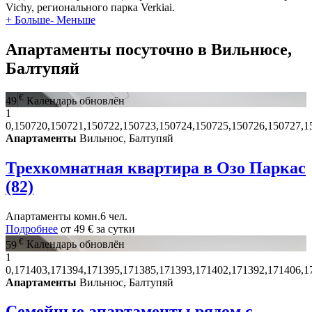
Vichy, регионального парка Verkiai.
+ Больше
- Меньше
Апартаменты посуточно в Вильнюсе,
Балтупяй
€
49
Календарь обновлён
1
0,150720,150721,150722,150723,150724,150725,150726,150727,1
Апартаменты
Вильнюс, Балтупяй
Трехкомнатная квартира в Озо Паркас
(82)
Апартаменты
комн.
6 чел.
Подробнее
от
49 €
за сутки
€
59
Календарь обновлён
1
0,171403,171394,171395,171385,171393,171402,171392,171406,1
Апартаменты
Вильнюс, Балтупяй
Семейные апартаменты рядом с