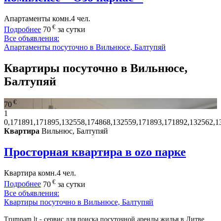
Апартаменты
комн.
4 чел.
€
Подробнее
70
за сутки
Все объявления:
Апартаменты посуточно в Вильнюсе, Балтупяй
Квартиры посуточно в Вильнюсе,
Балтупяй
€
70
1
0,171891,171895,132558,174868,132559,171893,171892,132562,1
Квартира
Вильнюс, Балтупяй
Просторная квартира в ozo парке
Квартира
комн.
4 чел.
€
Подробнее
70
за сутки
Все объявления:
Квартиры посуточно в Вильнюсе, Балтупяй
Trumpam.lt - сервис для поиска посуточной аренды жилья в Литве