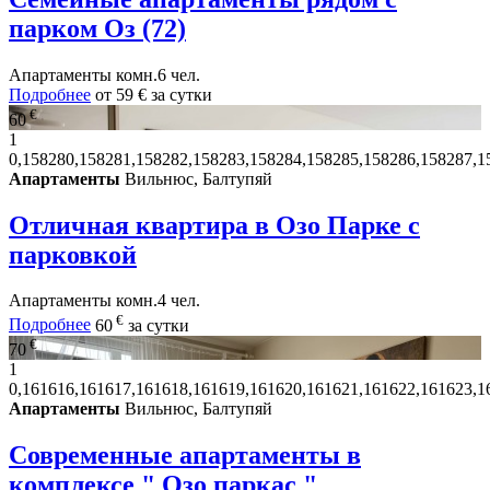
парком Оз (72)
Апартаменты
комн.
6 чел.
Подробнее
от
59 €
за сутки
€
60
1
0,158280,158281,158282,158283,158284,158285,158286,158287,1
Апартаменты
Вильнюс, Балтупяй
Отличная квартира в Озо Парке с
парковкой
Апартаменты
комн.
4 чел.
€
Подробнее
60
за сутки
€
70
1
0,161616,161617,161618,161619,161620,161621,161622,161623,1
Апартаменты
Вильнюс, Балтупяй
Современные апартаменты в
комплексе " Озо паркас "