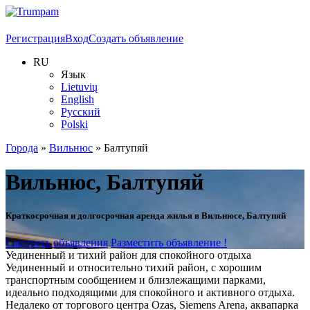
Регистрация
Вход
Создать объявление
RU
Язык
Lietuvių
English
Русский
Polski
Города
»
Вильнюс
»
Балтупяй
Вильнюс, Балтупяй
Краткосрочная и долгосрочная аренда жилья в Вильнюсе, Балтупяй
Смотреть объявления
Разместить объявление !
Уединенный и тихий район для спокойного отдыха
Уединенный и относительно тихий район, с хорошим
транспортным сообщением и близлежащими парками,
идеально подходящими для спокойного и активного отдыха.
Недалеко от торгового центра Ozas, Siemens Arena, аквапарка