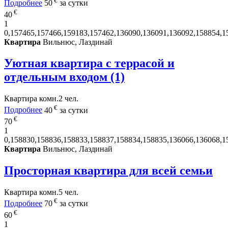
€
Подробнее
50
за сутки
€
40
1
0,157465,157466,159183,157462,136090,136091,136092,158854,1
Квартира
Вильнюс, Лаздинай
Уютная квартира с террасой и
отдельным входом (1)
Квартира
комн.
2 чел.
€
Подробнее
40
за сутки
€
70
1
0,158830,158836,158833,158837,158834,158835,136066,136068,1
Квартира
Вильнюс, Лаздинай
Просторная квартира для всей семьи
Квартира
комн.
5 чел.
€
Подробнее
70
за сутки
€
60
1