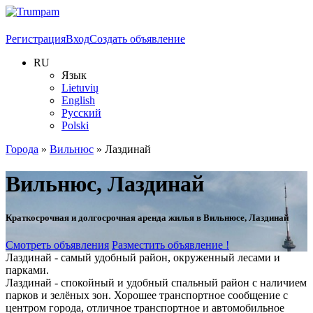
Регистрация
Вход
Создать объявление
RU
Язык
Lietuvių
English
Русский
Polski
Города
»
Вильнюс
»
Лаздинай
Вильнюс, Лаздинай
Краткосрочная и долгосрочная аренда жилья в Вильнюсе, Лаздинай
Смотреть объявления
Разместить объявление !
Лаздинай - самый удобный район, окруженный лесами и
парками.
Лаздинай - спокойный и удобный спальный район с наличием
парков и зелёных зон. Хорошее транспортное сообщение с
центром города, отличное транспортное и автомобильное