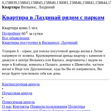
0,158839,158843,158845,158840,136081,158846,158841,158844,1
Квартира
Вильнюс, Лаздинай
Квартира в Лаздинай рядом с парком
Квартира
комн.
5 чел.
€
Подробнее
60
за сутки
Все объявления:
Квартиры посуточно в Вильнюсе, Лаздинай
Trumpam.lt - сервис для поиска посуточной аренды жилья в Литве
напрямую от хозяина. Кратковременная аренда квартир с камином и
джакузи в центре Вильнюса или Каунаса, апартаменты с видом на
море в Клайпеде, комнаты в Паланге, домики в Швянтойи, частное
жильё в Ниде или Друскининкае, куда бы Вы не направились, Вы
везде будете чувствовать себя как дома.
Краткосрочная аренда
•
Почасовая аренда
•
Помесячная аренда
О нас
Контакты
Правила пользования
Политика
конфиденциальности
Города
Аренда жилья на море