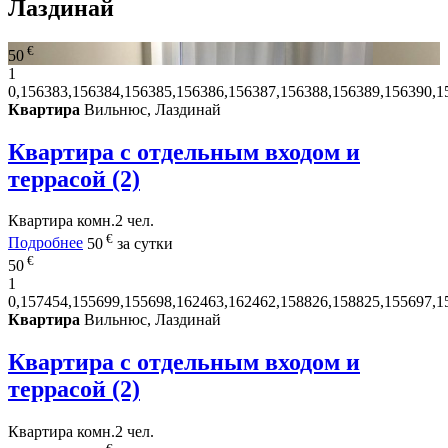
Лаздинай
€
50
1
0,156383,156384,156385,156386,156387,156388,156389,156390,1
Квартира
Вильнюс, Лаздинай
Квартира с отдельным входом и
террасой (2)
Квартира
комн.
2 чел.
€
Подробнее
50
за сутки
€
50
1
0,157454,155699,155698,162463,162462,158826,158825,155697,1
Квартира
Вильнюс, Лаздинай
Квартира с отдельным входом и
террасой (2)
Квартира
комн.
2 чел.