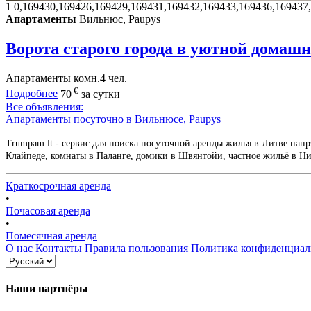
1
0,169430,169426,169429,169431,169432,169433,169436,169437
Апартаменты
Вильнюс, Paupys
Ворота старого города в уютной домашн
Апартаменты
комн.
4 чел.
€
Подробнее
70
за сутки
Все объявления:
Апартаменты посуточно в Вильнюсе, Paupys
Trumpam.lt - сервис для поиска посуточной аренды жилья в Литве напр
Клайпеде, комнаты в Паланге, домики в Швянтойи, частное жильё в Нид
Краткосрочная аренда
•
Почасовая аренда
•
Помесячная аренда
О нас
Контакты
Правила пользования
Политика конфиденциал
Наши партнёры