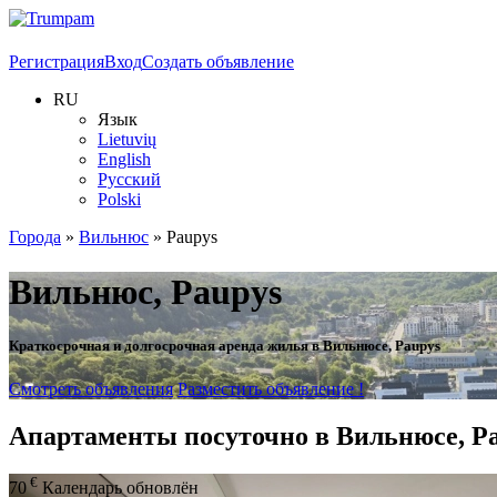
Регистрация
Вход
Создать объявление
RU
Язык
Lietuvių
English
Русский
Polski
Города
»
Вильнюс
»
Paupys
Вильнюс, Paupys
Краткосрочная и долгосрочная аренда жилья в Вильнюсе, Paupys
Смотреть объявления
Разместить объявление !
Апартаменты посуточно в Вильнюсе, P
€
70
Календарь обновлён