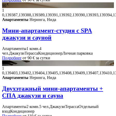
€
90
1
0,139387,139388,139389,139391,139392,139390,139393,139394,1
Апартаменты
Неринга, Нида
Мини-апартамент-студия с SPA
джакузи и сауной
Апартаменты
1 комн.
4
чел.
Джакузи
Терасса
Кондиционер
Личная парковка
Подробнее
от
90 €
за сутки
€
120
1
0,139403,139402,139404,139405,139408,139409,139407,139410,1
Апартаменты
Неринга, Нида
Двухэтажный мини-апартаменты +
СПА джакузи и сауна
Апартаменты
2 комн.
5 чел.
Джакузи
Терасса
Отдельный
вход
Кондиционер
Подробнее
от
110 €
за сутки