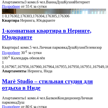
Апартаменты
3 комн.
6 чел.
Ванна
Душ
Кухня
Интернет
Подробнее
от
55 €
за сутки
€
30
1
0,176302,176303,176304,176305,176306
Квартира
Неринга, Юодкранте
1-комнатная квартира в Неринге,
Юодкранте
Квартира
1 комн.
5 чел.
Личная парковка
Душ
Кухня
Телевизор
€
Подробнее
30
за сутки
€
100
Календарь обновлён
1
0,167967,167956,167960,167964,167955,167950,167951,167949,1
Апартаменты
Неринга, Нида
Marè Studio – стильная студия для
отдыха в Ниде
Апартаменты
1 комн.
4 чел.
Балкон
Кондиционер
Личная
парковка
Душ
Подробнее
от
80 €
за сутки