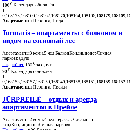
€
180
Календарь обновлён
1
0,168173,168160,168162,168176,168164,168166,168179,168169,1
Апартаменты
Неринга, Нида
Jūrmaris – апартаменты с балконом и
видом на сосновый лес
Апартаменты
3 комн.
5 чел.
Балкон
Кондиционер
Личная
парковка
Душ
€
Подробнее
180
за сутки
€
90
Календарь обновлён
1
0,168153,168157,168150,168149,168158,168151,168159,168152,1
Апартаменты
Неринга, Прейла
JŪRPREILĖ – отдых и аренда
апартаментов в Прейле
Апартаменты
2 комн.
4 чел.
Терасса
Отдельный
вход
Кондиционер
Личная парковка
Подробнее
от
90 €
за сутки