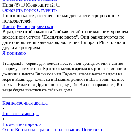
Нида
(6)
Юодкранте
(2)
Обновить поиск
Отменить
Поиск по карте доступен только для зарегистрированных
пользователей
Войти
Регистрироваться
В разделе отображаются 5 объявлений с наивысшим уровнем
заказанной услуги "Поднятие вверх". Они ранжируются по
дате обновления календаря, наличию Trumpam Plius плана и
другим критериям
Я понимаю
Trumpam.lt - сервис для поиска посуточной аренды жилья в Литве
напрямую от хозяина. Кратковременная аренда квартир с камином и
джакузи в центре Вильнюса или Каунаса, апартаменты с видом на
море в Клайпеде, комнаты в Паланге, домики в Швянтойи, частное
жильё в Ниде или Друскининкае, куда бы Вы не направились, Вы
везде будете чувствовать себя как дома.
Краткосрочная аренда
•
Почасовая аренда
•
Помесячная аренда
О нас
Контакты
Правила пользования
Политика