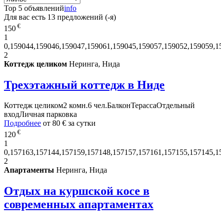
Top 5 объявлений
info
Для вас есть
13
предложений (-я)
€
150
1
0,159044,159046,159047,159061,159045,159057,159052,159059,1
2
Коттедж целиком
Неринга, Нида
Трехэтажный коттедж в Ниде
Коттедж целиком
2 комн.
6 чел.
Балкон
Терасса
Отдельный
вход
Личная парковка
Подробнее
от
80 €
за сутки
€
120
1
0,157163,157144,157159,157148,157157,157161,157155,157145,1
2
Апартаменты
Неринга, Нида
Отдых на куршской косе в
современных апартаментах