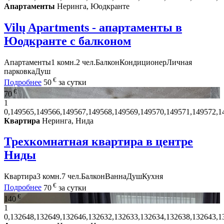
Апартаменты
Неринга, Юодкранте
Vilų Apartments - апартаменты в
Юодкранте с балконом
Апартаменты
1 комн.
2 чел.
Балкон
Кондиционер
Личная
парковка
Душ
€
Подробнее
50
за сутки
€
70
1
0,149565,149566,149567,149568,149569,149570,149571,149572,1
Квартира
Неринга, Нида
Трехкомнатная квартира в центре
Ниды
Квартира
3 комн.
7 чел.
Балкон
Ванна
Душ
Кухня
€
Подробнее
70
за сутки
€
140
1
0,132648,132649,132646,132632,132633,132634,132638,132643,1