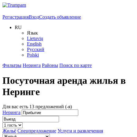
Регистрация
Вход
Создать объявление
RU
Язык
Lietuvių
English
Русский
Polski
Фильтры
Неринга
Районы
Поиск по карте
Посуточная аренда жилья в
Неринге
Для вас есть
13
предложений (-я)
Неринга
Жильё
Спецпредложение
Услуги и развлечения