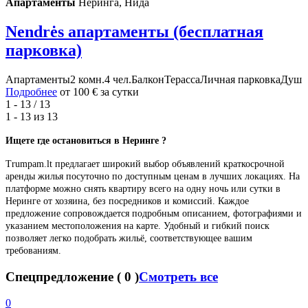
Апартаменты
Неринга, Нида
Nendrės апартаменты (бесплатная
парковка)
Апартаменты
2 комн.
4 чел.
Балкон
Терасса
Личная парковка
Душ
Подробнее
от
100 €
за сутки
1 - 13 / 13
1 - 13 из
13
Ищете где останови
ть
ся в Неринге ?
Trumpam.lt предлагает широкий выбор объявлений краткосрочной
аренды жилья посуточно по доступным ценам в лучших локациях. На
платформе можно снять квартиру всего на одну ночь или сутки в
Неринге от хозяина, без посредников и комиссий. Каждое
предложение сопровождается подробным описанием, фотографиями и
указанием местоположения на карте. Удобный и гибкий поиск
позволяет легко подобрать жильё, соответствующее вашим
требованиям.
Спецпредложение
(
0
)
Смотреть все
0