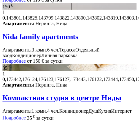
€
150
1
0,143801,143825,143799,143822,143800,143802,143819,143803,1
Апартаменты
Неринга, Нида
Nida family apartments
Апартаменты
3 комн.
6 чел.
Терасса
Отдельный
вход
Кондиционер
Личная парковка
Подробнее
от
150 €
за сутки
€
35
1
0,173442,176124,176123,176127,173443,176122,173444,173450,1
Апартаменты
Неринга, Нида
Компактная студия в центре Ниды
Апартаменты
1 комн.
4 чел.
Кондиционер
Душ
Кухня
Интернет
€
Подробнее
35
за сутки