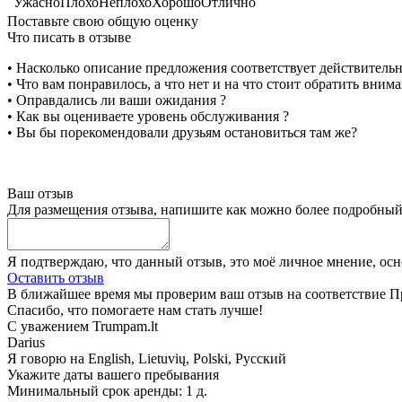
Ужасно
Плохо
Неплохо
Хорошо
Отлично
Поставьте свою общую оценку
Что писать в отзыве
• Насколько описание предложения соответствует действитель
• Что вам понравилось, а что нет и на что стоит обратить вним
• Оправдались ли ваши ожидания ?
• Как вы оцениваете уровень обслуживания ?
• Вы бы порекомендовали друзьям остановиться там же?
Ваш отзыв
Для размещения отзыва, напишите как можно более подробны
Я подтверждаю, что данный отзыв, это моё личное мнение, ос
Оставить отзыв
В ближайшее время мы проверим ваш отзыв на соответствие Пр
Спасибо, что помогаете нам стать лучше!
С уважением Trumpam.lt
Darius
Я говорю на
English, Lietuvių, Polski, Русский
Укажите даты вашего пребывания
Минимальный срок аренды: 1 д.