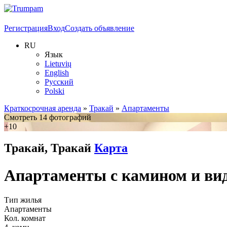
Регистрация
Вход
Создать объявление
RU
Язык
Lietuvių
English
Русский
Polski
Краткосрочная аренда
»
Тракай
»
Апартаменты
Смотреть 14 фотографий
+10
Тракай, Тракай
Карта
Апартаменты с камином и вид
Тип жилья
Апартаменты
Кол. комнат