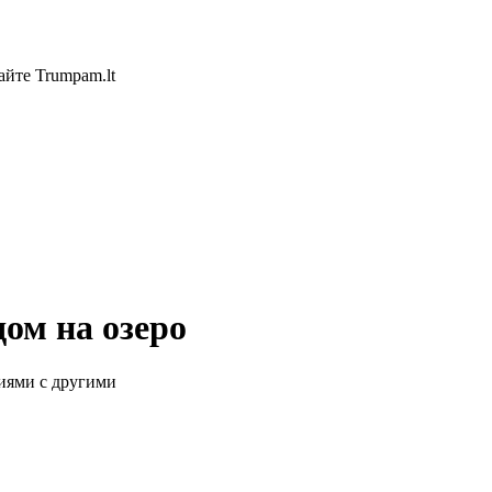
айте Trumpam.lt
ом на озеро
иями с другими