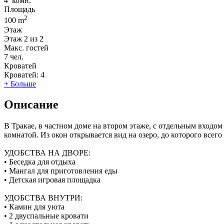
4
комн.
Площадь
2
100 m
Этаж
Этаж
2 из 2
Макс. гостей
7
чел.
Кроватей
Кроватей:
4
+ Больше
Описание
В Тракае, в частном доме на втором этаже, с отдельным входо
комнатой. Из окон открывается вид на озеро, до которого всего
УДОБСТВА НА ДВОРЕ:
• Беседка для отдыха
• Мангал для приготовления еды
• Детская игровая площадка
УДОБСТВА ВНУТРИ:
• Камин для уюта
• 2 двуспальные кровати