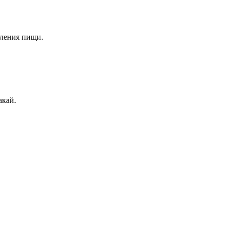
вления пищи.
акай.