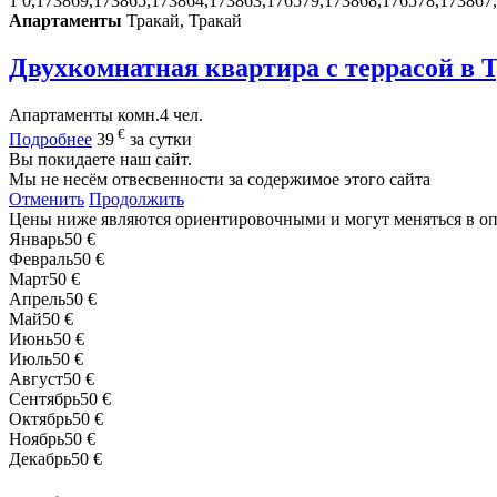
1
0,173869,173865,173864,173863,176579,173868,176578,173867
Апартаменты
Тракай, Тракай
Двухкомнатная квартира с террасой в 
Апартаменты
комн.
4 чел.
€
Подробнее
39
за сутки
Вы покидаете наш сайт.
Мы не несём отвесвенности за содержимое этого сайта
Отменить
Продолжить
Цены ниже являются ориентировочными и могут меняться в о
Январь
50 €
Февраль
50 €
Март
50 €
Апрель
50 €
Май
50 €
Июнь
50 €
Июль
50 €
Август
50 €
Сентябрь
50 €
Октябрь
50 €
Ноябрь
50 €
Декабрь
50 €