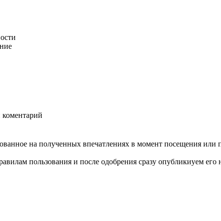
ности
ание
й коментарий
нованное на полученных впечатлениях в момент посещения или 
авилам пользования и после одобрения сразу опубликиуем его н