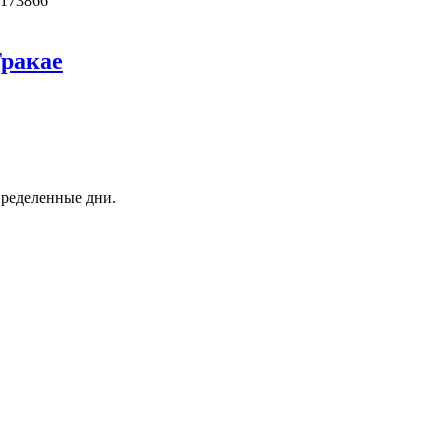
,173866
Тракае
пределенные дни.