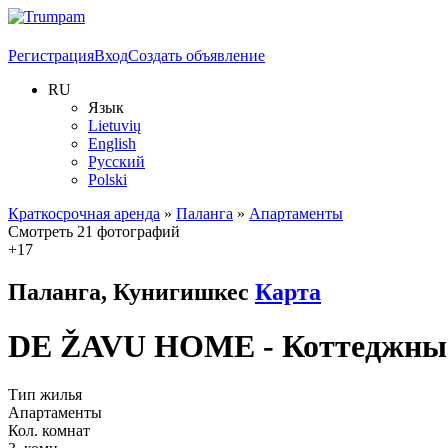
Регистрация
Вход
Создать объявление
RU
Язык
Lietuvių
English
Русский
Polski
Краткосрочная аренда
»
Паланга
»
Апартаменты
Смотреть 21 фотографий
+17
Паланга, Кунигишкес
Карта
DE ŽAVU HOME - Коттеджные
Тип жилья
Апартаменты
Кол. комнат