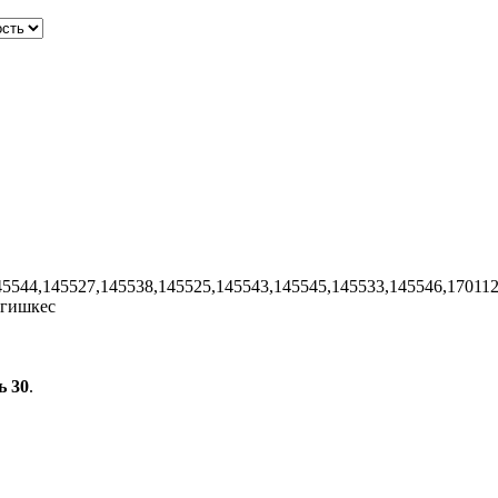
45544,145527,145538,145525,145543,145545,145533,145546,17011
игишкес
ь 30
.