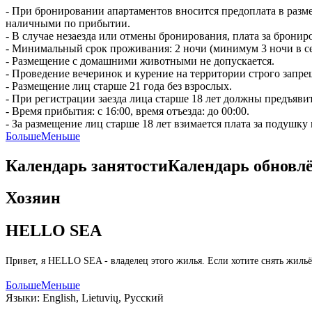
- При бронировании апартаментов вносится предоплата в разм
наличными по прибытии.
- В случае незаезда или отмены бронирования, плата за бронир
- Минимальный срок проживания: 2 ночи (минимум 3 ночи в се
- Размещение с домашними животными не допускается.
- Проведение вечеринок и курение на территории строго запре
- Размещение лиц старше 21 года без взрослых.
- При регистрации заезда лица старше 18 лет должны предъяви
- Время прибытия: с 16:00, время отъезда: до 00:00.
- За размещение лиц старше 18 лет взимается плата за подушку
Больше
Меньше
Календарь занятости
Календарь обновл
Хозяин
HELLO SEA
Привет, я HELLO SEA - владелец этого жилья. Если хотите снять жиль
Больше
Меньше
Языки:
English, Lietuvių, Русский