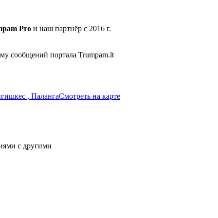
mpam Pro
и наш партнёр с 2016 г.
ему сообщений портала Trumpam.lt
нигишкес , Паланга
Смотреть на карте
иями с другими