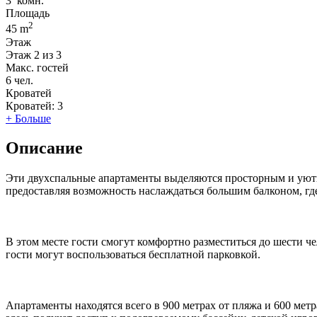
3
комн.
Площадь
2
45 m
Этаж
Этаж
2 из 3
Макс. гостей
6
чел.
Кроватей
Кроватей:
3
+ Больше
Описание
Эти двухспальные апартаменты выделяются просторным и уютны
предоставляя возможность наслаждаться большим балконом, гд
В этом месте гости смогут комфортно разместиться до шести ч
гости могут воспользоваться бесплатной парковкой.
Апартаменты находятся всего в 900 метрах от пляжа и 600 ме