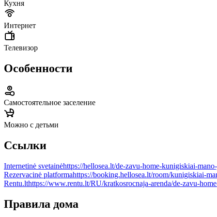
Кухня
Интернет
Телевизор
Особенности
Самостоятельное заселение
Можно с детьми
Ссылки
Internetinė svetainė
https://hellosea.lt/de-zavu-home-kunigiskiai-mano-
Rezervacinė platforma
https://booking.hellosea.lt/room/kunigiskiai-
Rentu.lt
https://www.rentu.lt/RU/kratkosrocnaja-arenda/de-zavu-home-
Правила дома