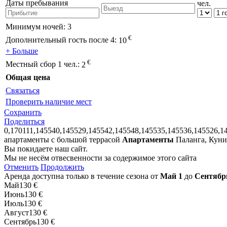
Даты пребывания
чел.
Минимум ночей:
3
€
Дополнительный гость после 4:
10
+ Больше
€
Местный сбор 1 чел.:
2
Общая цена
Связаться
Проверить наличие мест
Сохранить
Поделиться
0,170111,145540,145529,145542,145548,145535,145536,145526,1
апартаменты с большой террасой
Апартаменты
Паланга, Кун
Вы покидаете наш сайт.
Мы не несём отвесвенности за содержимое этого сайта
Отменить
Продолжить
Аренда доступна только в течение сезона от
Май 1
до
Сентябр
Май
130 €
Июнь
130 €
Июль
130 €
Август
130 €
Сентябрь
130 €