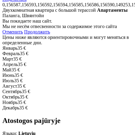
0,156587,156593,156592,156594,156585,156586,156590,149253,1
Двухкомнатная квартира с большой терассой
Апартаменты
Паланга, Швянтойи
Вы покидаете наш сайт.
Мы не несём отвесвенности за содержимое этого сайта
Отменить
Продолжить
Цены ниже являются ориентировочными и могут меняться в
определенные дни.
Январь
35 €
Февраль
35 €
Март
35 €
Апрель
35 €
Май
35 €
Июнь
35 €
Июль
35 €
Август
35 €
Сентябрь
35 €
Октябрь
35 €
Ноябрь
35 €
Декабрь
35 €
Atostogos pajūryje
Языки:
Lietuvių