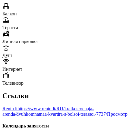
Балкон
Терасса
Личная парковка
Душ
Интернет
Телевизор
Ссылки
Rentu.lt
https://www.rentu.lt/RU/kratkosrocnaja-
arenda/dvuhkomnatnaa-kvartira-s-bolsoi-terassoi-7737/
Просмотр
Календарь занятости