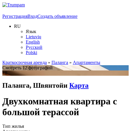
Регистрация
Вход
Создать объявление
RU
Язык
Lietuvių
English
Русский
Polski
Краткосрочная аренда
»
Паланга
»
Апартаменты
Смотреть 12 фотографий
+8
Паланга, Швянтойи
Карта
Двухкомнатная квартира с
большой терассой
Тип жилья