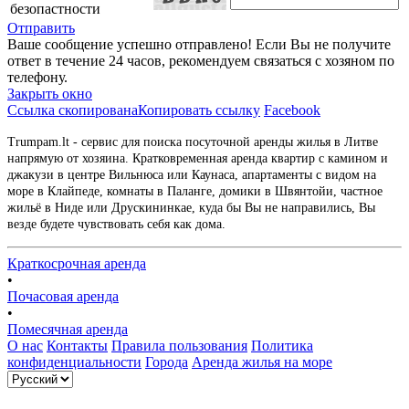
безопастности
Отправить
Ваше сообщение успешно отправлено! Если Вы не получите
ответ в течение 24 часов, рекомендуем связаться с хозяном по
телефону.
Закрыть окно
Ссылка скопирована
Копировать ссылку
Facebook
Trumpam.lt - сервис для поиска посуточной аренды жилья в Литве
напрямую от хозяина. Кратковременная аренда квартир с камином и
джакузи в центре Вильнюса или Каунаса, апартаменты с видом на
море в Клайпеде, комнаты в Паланге, домики в Швянтойи, частное
жильё в Ниде или Друскининкае, куда бы Вы не направились, Вы
везде будете чувствовать себя как дома.
Краткосрочная аренда
•
Почасовая аренда
•
Помесячная аренда
О нас
Контакты
Правила пользования
Политика
конфиденциальности
Города
Аренда жилья на море