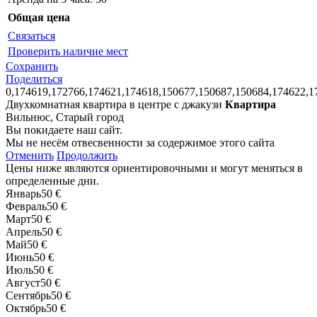
Общая цена
Связаться
Проверить наличие мест
Сохранить
Поделиться
0,174619,172766,174621,174618,150677,150687,150684,174622,1
Двухкомнатная квартира в центре с джакузи
Квартира
Вильнюс, Старый город
Вы покидаете наш сайт.
Мы не несём отвесвенности за содержимое этого сайта
Отменить
Продолжить
Цены ниже являются ориентировочными и могут меняться в
определенные дни.
Январь
50 €
Февраль
50 €
Март
50 €
Апрель
50 €
Май
50 €
Июнь
50 €
Июль
50 €
Август
50 €
Сентябрь
50 €
Октябрь
50 €