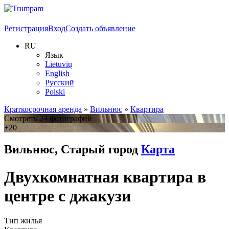
Регистрация
Вход
Создать объявление
RU
Язык
Lietuvių
English
Русский
Polski
Краткосрочная аренда
»
Вильнюс
»
Квартира
Смотреть 24 фотографий
+20
Вильнюс, Старый город
Карта
Двухкомнатная квартира в
центре с джакузи
Тип жилья