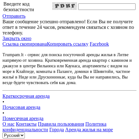
Введите код
безопастности
Отправить
Ваше сообщение успешно отправлено! Если Вы не получите
ответ в течение 24 часов, рекомендуем связаться с хозяном по
телефону.
Закрыть окно
Ссылка скопирована
Копировать ссылку
Facebook
Trumpam.lt - сервис для поиска посуточной аренды жилья в Литве
напрямую от хозяина. Кратковременная аренда квартир с камином и
джакузи в центре Вильнюса или Каунаса, апартаменты с видом на
море в Клайпеде, комнаты в Паланге, домики в Швянтойи, частное
жильё в Ниде или Друскининкае, куда бы Вы не направились, Вы
везде будете чувствовать себя как дома.
Краткосрочная аренда
•
Почасовая аренда
•
Помесячная аренда
О нас
Контакты
Правила пользования
Политика
конфиденциальности
Города
Аренда жилья на море