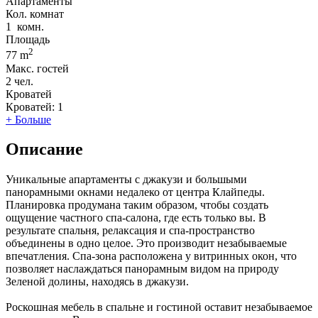
Апартаменты
Кол. комнат
1
комн.
Площадь
2
77 m
Макс. гостей
2
чел.
Кроватей
Кроватей:
1
+ Больше
Описание
Уникальные апартаменты с джакузи и большыми
панорамными окнами недалеко от центра Клайпеды.
Планировка продумана таким образом, чтобы создать
ощущение частного спа-салона, где есть только вы. В
результате спальня, релаксация и спа-пространство
объединены в одно целое. Это производит незабываемые
впечатления. Спа-зона расположена у витринных окон, что
позволяет наслаждаться панорамным видом на природу
Зеленой долины, находясь в джакузи.
Роскошная мебель в спальне и гостиной оставит незабываемое