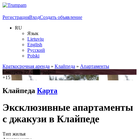
Регистрация
Вход
Создать объявление
RU
Язык
Lietuvių
English
Русский
Polski
Краткосрочная аренда
»
Клайпеда
»
Апартаменты
Смотреть 19 фотографий
+15
Клайпеда
Карта
Эксклюзивные апартаменты
с джакузи в Клайпеде
Тип жилья