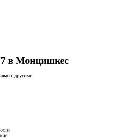
J7 в Монцишкес
иями с другими
ности
ание