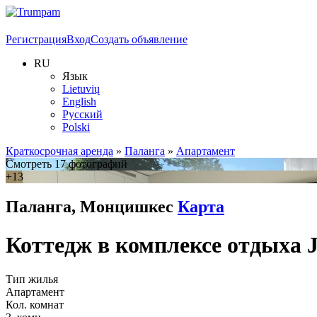
Регистрация
Вход
Создать объявление
RU
Язык
Lietuvių
English
Русский
Polski
Краткосрочная аренда
»
Паланга
»
Апартамент
Смотреть 17 фотографий
+13
Паланга, Монцишкес
Карта
Коттедж в комплексе отдыха 
Тип жилья
Апартамент
Кол. комнат