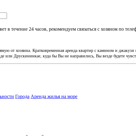
т в течение 24 часов, рекомендуем связаться с хозяном по теле
ямую от хозяина. Кратковременная аренда квартир с камином и джакузи 
е или Друскининкае, куда бы Вы не направились, Вы везде будете чувст
ьности
Города
Аренда жилья на море