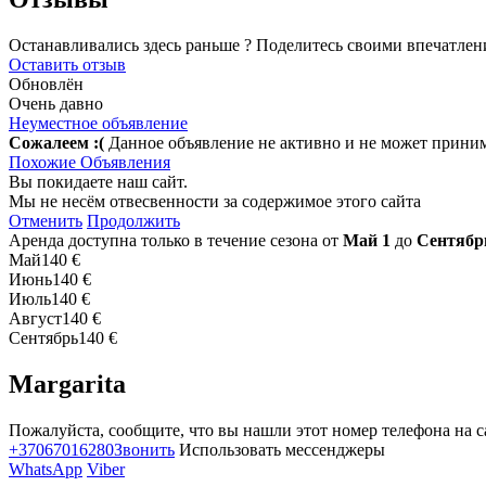
Останавливались здесь раньше ? Поделитесь своими впечатлен
Оставить отзыв
Обновлён
Очень давно
Неуместное объявление
Сожалеем :(
Данное объявление не активно и не может прини
Похожие Объявления
Вы покидаете наш сайт.
Мы не несём отвесвенности за содержимое этого сайта
Отменить
Продолжить
Аренда доступна только в течение сезона от
Май 1
до
Сентябр
Май
140 €
Июнь
140 €
Июль
140 €
Август
140 €
Сентябрь
140 €
Margarita
Пожалуйста, сообщите, что вы нашли этот номер телефона на с
+37067016280
Звонить
Использовать мессенджеры
WhatsApp
Viber