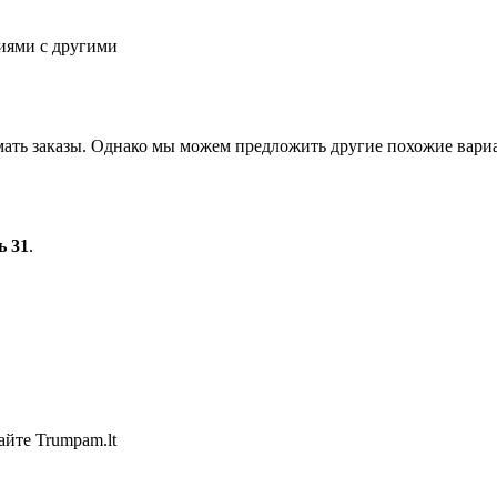
иями с другими
мать заказы. Однако мы можем предложить другие похожие вар
ь 31
.
айте Trumpam.lt