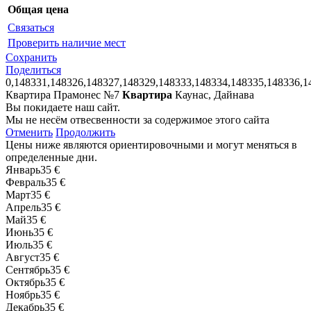
Общая цена
Связаться
Проверить наличие мест
Сохранить
Поделиться
0,148331,148326,148327,148329,148333,148334,148335,148336,1
Квартира Прамонес №7
Квартира
Каунас, Дайнава
Вы покидаете наш сайт.
Мы не несём отвесвенности за содержимое этого сайта
Отменить
Продолжить
Цены ниже являются ориентировочными и могут меняться в
определенные дни.
Январь
35 €
Февраль
35 €
Март
35 €
Апрель
35 €
Май
35 €
Июнь
35 €
Июль
35 €
Август
35 €
Сентябрь
35 €
Октябрь
35 €
Ноябрь
35 €
Декабрь
35 €