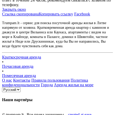
ответ в течение 24 часов, рекомендуем связаться с хозяном по
телефону.
Закрыть окно
Ссылка скопирована
Копировать ссылку
Facebook
Trumpam.lt - сервис для поиска посуточной аренды жилья в Литве
напрямую от хозяина. Кратковременная аренда квартир с камином и
джакузи в центре Вильнюса или Каунаса, апартаменты с видом на
море в Клайпеде, комнаты в Паланге, домики в Швянтойи, частное
жильё в Ниде или Друскининкае, куда бы Вы не направились, Вы
везде будете чувствовать себя как дома.
Краткосрочная аренда
•
Почасовая аренда
•
Помесячная аренда
О нас
Контакты
Правила пользования
Политика
конфиденциальности
Города
Аренда жилья на море
Наши партнёры
© trumpam.lt Все права защищены.
created at ease