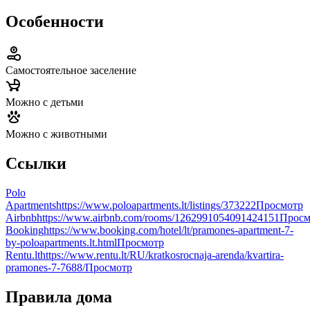
Особенности
Самостоятельное заселение
Можно с детьми
Можно с животными
Ссылки
Polo
Apartments
https://www.poloapartments.lt/listings/373222
Просмотр
Airbnb
https://www.airbnb.com/rooms/1262991054091424151
Просм
Booking
https://www.booking.com/hotel/lt/pramones-apartment-7-
by-poloapartments.lt.html
Просмотр
Rentu.lt
https://www.rentu.lt/RU/kratkosrocnaja-arenda/kvartira-
pramones-7-7688/
Просмотр
Правила дома