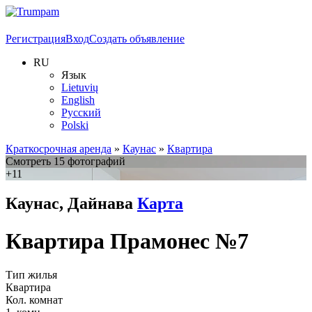
Регистрация
Вход
Создать объявление
RU
Язык
Lietuvių
English
Русский
Polski
Краткосрочная аренда
»
Каунас
»
Квартира
Смотреть 15 фотографий
+11
Каунас, Дайнава
Карта
Квартира Прамонес №7
Тип жилья
Квартира
Кол. комнат