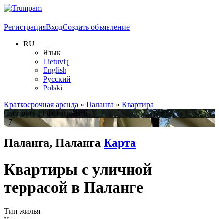
Регистрация
Вход
Создать объявление
RU
Язык
Lietuvių
English
Русский
Polski
Краткосрочная аренда
»
Паланга
»
Квартира
Смотреть 11 фотографий
+7
Паланга, Паланга
Карта
Квартиры с уличной
террасой в Паланге
Тип жилья