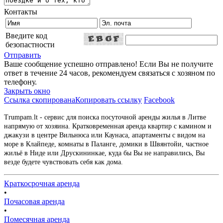
Контакты
Введите код
безопастности
Отправить
Ваше сообщение успешно отправлено! Если Вы не получите
ответ в течение 24 часов, рекомендуем связаться с хозяном по
телефону.
Закрыть окно
Ссылка скопирована
Копировать ссылку
Facebook
Trumpam.lt - сервис для поиска посуточной аренды жилья в Литве
напрямую от хозяина. Кратковременная аренда квартир с камином и
джакузи в центре Вильнюса или Каунаса, апартаменты с видом на
море в Клайпеде, комнаты в Паланге, домики в Швянтойи, частное
жильё в Ниде или Друскининкае, куда бы Вы не направились, Вы
везде будете чувствовать себя как дома.
Краткосрочная аренда
•
Почасовая аренда
•
Помесячная аренда