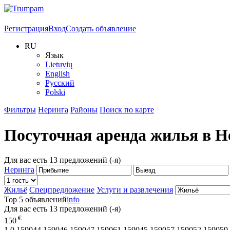
Регистрация
Вход
Создать объявление
RU
Язык
Lietuvių
English
Русский
Polski
Фильтры
Неринга
Районы
Поиск по карте
Посуточная аренда жилья в
Н
Для вас есть
13
предложений (-я)
Неринга
Жильё
Спецпредложение
Услуги и развлечения
Top 5 объявлений
info
Для вас есть
13
предложений (-я)
€
150
1
0,159044,159046,159047,159061,159045,159057,159052,159059