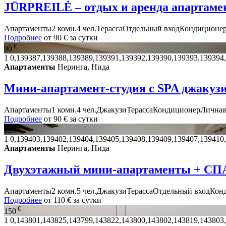
JŪRPREILĖ – отдых и аренда апартаме
Апартаменты
2 комн.
4 чел.
Терасса
Отдельный вход
Кондиционе
Подробнее
от
90 €
за сутки
€
90
1
0,139387,139388,139389,139391,139392,139390,139393,139394
Апартаменты
Неринга, Нида
Мини-апартамент-студия с SPA джакузи
Апартаменты
1 комн.
4 чел.
Джакузи
Терасса
Кондиционер
Личная
Подробнее
от
90 €
за сутки
€
120
1
0,139403,139402,139404,139405,139408,139409,139407,139410
Апартаменты
Неринга, Нида
Двухэтажный мини-апартаменты + СПА
Апартаменты
2 комн.
5 чел.
Джакузи
Терасса
Отдельный вход
Кон
Подробнее
от
110 €
за сутки
€
150
1
0,143801,143825,143799,143822,143800,143802,143819,143803