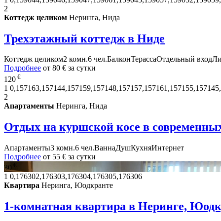
2
Коттедж целиком
Неринга, Нида
Трехэтажный коттедж в Ниде
Коттедж целиком
2 комн.
6 чел.
Балкон
Терасса
Отдельный вход
Ли
Подробнее
от
80 €
за сутки
€
120
1
0,157163,157144,157159,157148,157157,157161,157155,157145
2
Апартаменты
Неринга, Нида
Отдых на куршской косе в современны
Апартаменты
3 комн.
6 чел.
Ванна
Душ
Кухня
Интернет
Подробнее
от
55 €
за сутки
€
30
1
0,176302,176303,176304,176305,176306
Квартира
Неринга, Юодкранте
1-комнатная квартира в Неринге, Юод