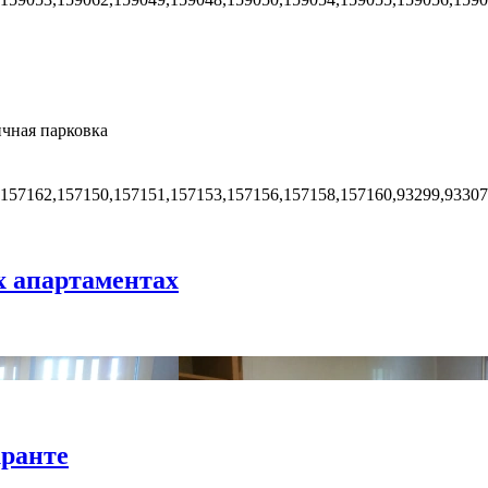
чная парковка
,157162,157150,157151,157153,157156,157158,157160,93299,93307
х апартаментах
кранте