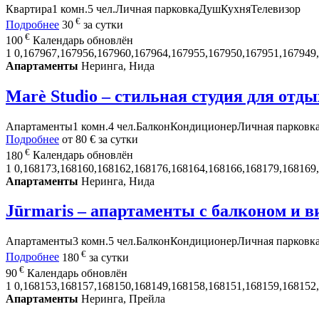
Квартира
1 комн.
5 чел.
Личная парковка
Душ
Кухня
Телевизор
€
Подробнее
30
за сутки
€
100
Календарь обновлён
1
0,167967,167956,167960,167964,167955,167950,167951,167949
Апартаменты
Неринга, Нида
Marè Studio – стильная студия для отды
Апартаменты
1 комн.
4 чел.
Балкон
Кондиционер
Личная парковк
Подробнее
от
80 €
за сутки
€
180
Календарь обновлён
1
0,168173,168160,168162,168176,168164,168166,168179,168169
Апартаменты
Неринга, Нида
Jūrmaris – апартаменты с балконом и в
Апартаменты
3 комн.
5 чел.
Балкон
Кондиционер
Личная парковк
€
Подробнее
180
за сутки
€
90
Календарь обновлён
1
0,168153,168157,168150,168149,168158,168151,168159,168152
Апартаменты
Неринга, Прейла