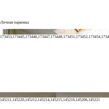
р
Личная парковка
,173453,173445,173446,173447,173448,173451,173452,173454,173
,145211,145220,145212,145214,145215,145216,145206,145221