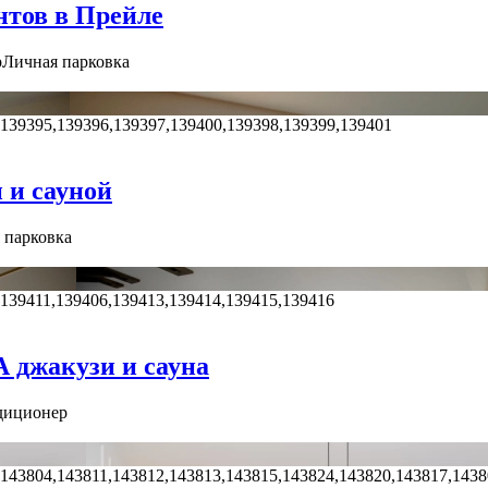
нтов в Прейле
р
Личная парковка
,139395,139396,139397,139400,139398,139399,139401
 и сауной
 парковка
,139411,139406,139413,139414,139415,139416
 джакузи и сауна
диционер
,143804,143811,143812,143813,143815,143824,143820,143817,143