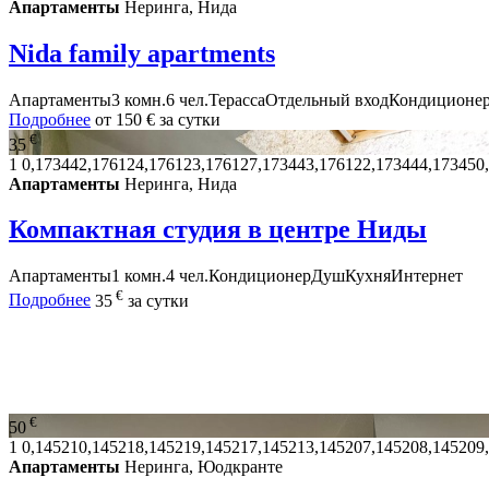
Апартаменты
Неринга, Нида
Nida family apartments
Апартаменты
3 комн.
6 чел.
Терасса
Отдельный вход
Кондиционе
Подробнее
от
150 €
за сутки
€
35
1
0,173442,176124,176123,176127,173443,176122,173444,173450
Апартаменты
Неринга, Нида
Компактная студия в центре Ниды
Апартаменты
1 комн.
4 чел.
Кондиционер
Душ
Кухня
Интернет
€
Подробнее
35
за сутки
€
50
1
0,145210,145218,145219,145217,145213,145207,145208,145209
Апартаменты
Неринга, Юодкранте