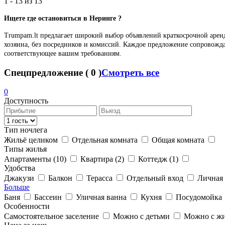
1 - 13 из
13
Ищете где останови
ть
ся в Неринге ?
Trumpam.lt предлагает широкий выбор объявлений краткосрочной арен
хозяина, без посредников и комиссий. Каждое предложение сопровожд
соответствующее вашим требованиям.
Спецпредложение
(
0
)
Смотреть все
0
Доступность
Тип ночлега
Жильё целиком
Отдельная комната
Общая комната
Типы жилья
Апартаменты
(10)
Квартира
(2)
Коттедж
(1)
Удобства
Джакузи
Балкон
Терасса
Отдельный вход
Личная 
Больше
Баня
Бассеин
Уличная ванна
Кухня
Посудомойка
Особенности
Самостоятельное заселение
Можно с детьми
Можно с ж