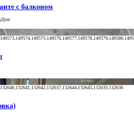
анте с балконом
а
Душ
,149573,149574,149575,149576,149577,149578,149579,149580,149
ы
,132640,132641,132642,132637,132644,132645,132635,132636
овка)