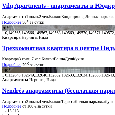
Vilų Apartments - апартаменты в Юодкр
Апартаменты
1 комн.
2 чел.
Балкон
Кондиционер
Личная парковк
€
Подробнее
50
за сутки
€
70
1
0,149565,149566,149567,149568,149569,149570,149571,149572
Квартира
Неринга, Нида
Трехкомнатная квартира в центре Нид
Квартира
3 комн.
7 чел.
Балкон
Ванна
Душ
Кухня
€
Подробнее
70
за сутки
€
140
1
0,132648,132649,132646,132632,132633,132634,132638,132643
Апартаменты
Неринга, Нида
Nendrės апартаменты (бесплатная парк
Апартаменты
2 комн.
4 чел.
Балкон
Терасса
Личная парковка
Душ
Подробнее
от
100 €
за сутки
1 - 13 / 13