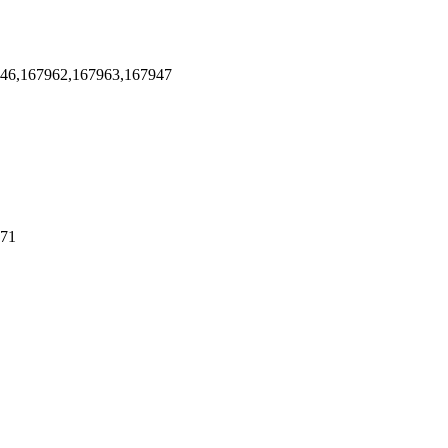
946,167962,167963,167947
171