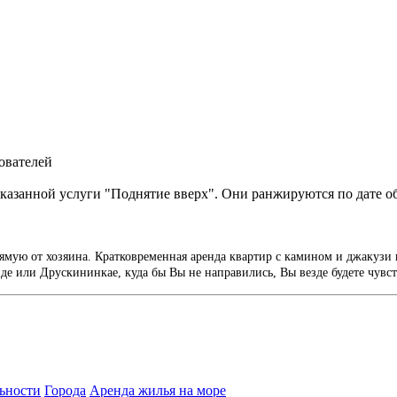
ователей
казанной услуги "Поднятие вверх". Они ранжируются по дате о
ямую от хозяина. Кратковременная аренда квартир с камином и джакузи 
е или Друскининкае, куда бы Вы не направились, Вы везде будете чувст
ьности
Города
Аренда жилья на море