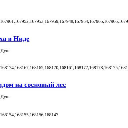
,167961,167952,167953,167959,167948,167954,167965,167966,167
ха в Ниде
а
Душ
,168174,168167,168165,168170,168161,168177,168178,168175,168
идом на сосновый лес
а
Душ
,168154,168155,168156,168147