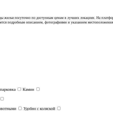
ды жилья посуточно по доступным ценам в лучших локациях. На платформ
ается подробным описанием, фотографиями и указанием местоположения н
парковка
Камин
ивотными
Удобно с коляской