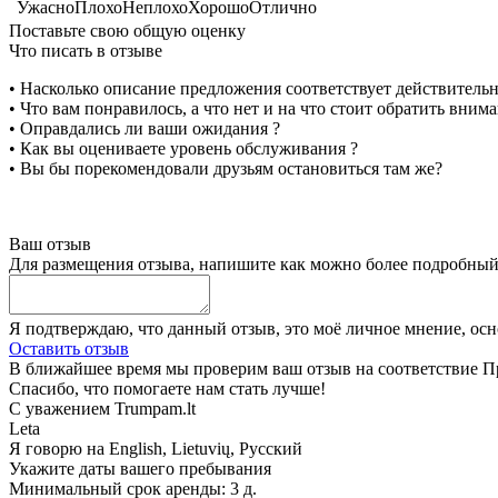
Ужасно
Плохо
Неплохо
Хорошо
Отлично
Поставьте свою общую оценку
Что писать в отзыве
• Насколько описание предложения соответствует действитель
• Что вам понравилось, а что нет и на что стоит обратить вним
• Оправдались ли ваши ожидания ?
• Как вы оцениваете уровень обслуживания ?
• Вы бы порекомендовали друзьям остановиться там же?
Ваш отзыв
Для размещения отзыва, напишите как можно более подробны
Я подтверждаю, что данный отзыв, это моё личное мнение, ос
Оставить отзыв
В ближайшее время мы проверим ваш отзыв на соответствие Пр
Спасибо, что помогаете нам стать лучше!
С уважением Trumpam.lt
Leta
Я говорю на
English, Lietuvių, Русский
Укажите даты вашего пребывания
Минимальный срок аренды: 3 д.