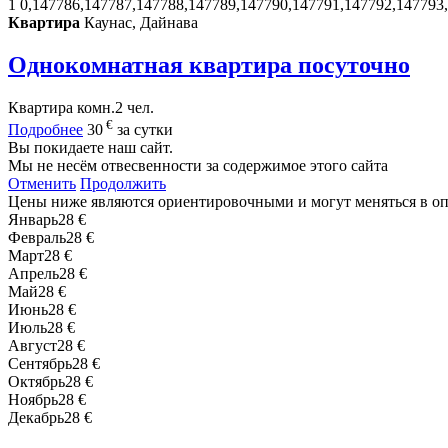
1
0,147786,147787,147788,147789,147790,147791,147792,147793
Квартира
Каунас, Дайнава
Однокомнатная квартира посуточно
Квартира
комн.
2 чел.
€
Подробнее
30
за сутки
Вы покидаете наш сайт.
Мы не несём отвесвенности за содержимое этого сайта
Отменить
Продолжить
Цены ниже являются ориентировочными и могут меняться в о
Январь
28 €
Февраль
28 €
Март
28 €
Апрель
28 €
Май
28 €
Июнь
28 €
Июль
28 €
Август
28 €
Сентябрь
28 €
Октябрь
28 €
Ноябрь
28 €
Декабрь
28 €