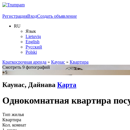
Регистрация
Вход
Создать объявление
RU
Язык
Lietuvių
English
Русский
Polski
Краткосрочная аренда
»
Каунас
»
Квартира
Смотреть 9 фотографий
+5
Каунас, Дайнава
Карта
Однокомнатная квартира посу
Тип жилья
Квартира
Кол. комнат