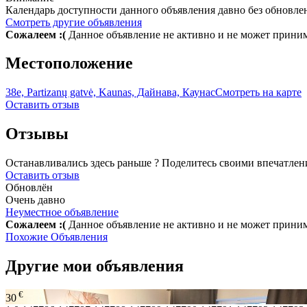
Календарь доступности данного объявления давно без обновле
Смотреть другие объявления
Сожалеем :(
Данное объявление не активно и не может прини
Местоположение
38e, Partizanų gatvė, Kaunas, Дайнава, Каунас
Смотреть на карте
Оставить отзыв
Отзывы
Останавливались здесь раньше ? Поделитесь своими впечатлен
Оставить отзыв
Обновлён
Очень давно
Неуместное объявление
Сожалеем :(
Данное объявление не активно и не может прини
Похожие Объявления
Другие мои объявления
€
30