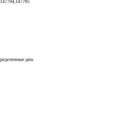
,147794,147795
пределенные дни.