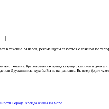
т в течение 24 часов, рекомендуем связаться с хозяном по теле
ямую от хозяина. Кратковременная аренда квартир с камином и джакузи 
е или Друскининкае, куда бы Вы не направились, Вы везде будете чувст
ьности
Города
Аренда жилья на море