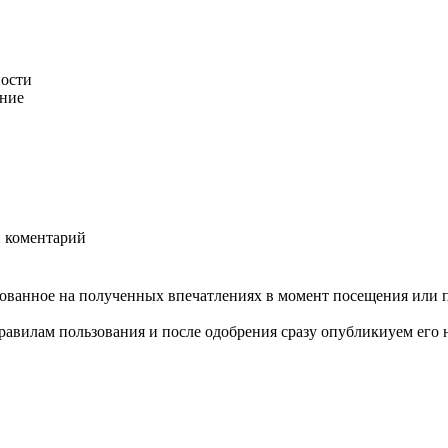
ности
ание
й коментарий
нованное на полученных впечатлениях в момент посещения или 
авилам пользования и после одобрения сразу опубликиуем его н