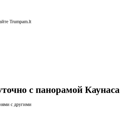
айте Trumpam.lt
точно с панорамой Каунаса
иями с другими