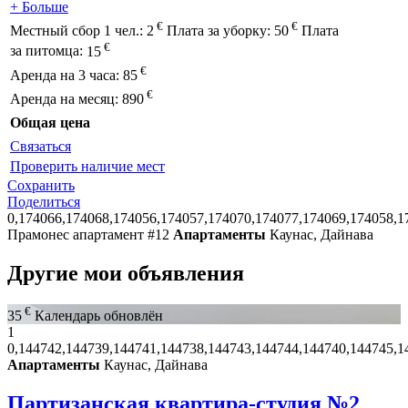
+ Больше
€
€
Местный сбор 1 чел.:
2
Плата за уборку:
50
Плата
€
за питомца:
15
€
Аренда на 3 часа:
85
€
Аренда на месяц:
890
Общая цена
Связаться
Проверить наличие мест
Сохранить
Поделиться
0,174066,174068,174056,174057,174070,174077,174069,174058,1
Прамонес апартамент #12
Апартаменты
Каунас, Дайнава
Другие мои объявления
€
35
Календарь обновлён
1
0,144742,144739,144741,144738,144743,144744,144740,144745,1
Апартаменты
Каунас, Дайнава
Партизанская квартира-студия №2