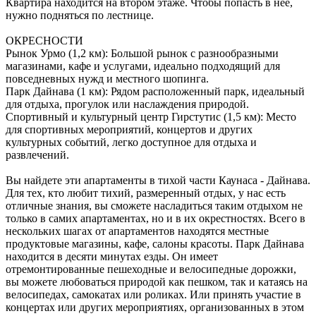
Квартира находится на втором этаже. Чтобы попасть в нее,
нужно подняться по лестнице.
ОКРЕСНОСТИ
Рынок Урмо (1,2 км): Большой рынок с разнообразными
магазинами, кафе и услугами, идеально подходящий для
повседневных нужд и местного шопинга.
Парк Дайнава (1 км): Рядом расположенный парк, идеальный
для отдыха, прогулок или наслаждения природой.
Спортивный и культурный центр Гирстутис (1,5 км): Место
для спортивных мероприятий, концертов и других
культурных событий, легко доступное для отдыха и
развлечений.
Вы найдете эти апартаменты в тихой части Каунаса - Дайнава.
Для тех, кто любит тихий, размеренный отдых, у нас есть
отличные знания, вы сможете насладиться таким отдыхом не
только в самих апартаментах, но и в их окрестностях. Всего в
нескольких шагах от апартаментов находятся местные
продуктовые магазины, кафе, салоны красоты. Парк Дайнава
находится в десяти минутах езды. Он имеет
отремонтированные пешеходные и велосипедные дорожки,
вы можете любоваться природой как пешком, так и катаясь на
велосипедах, самокатах или роликах. Или принять участие в
концертах или других мероприятиях, организованных в этом