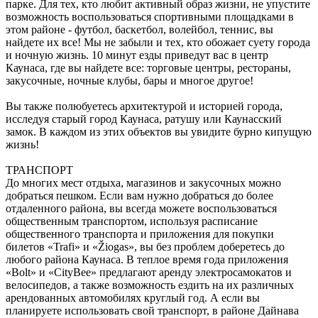
парке. Для тех, кто любит активный образ жизни, не упустите
возможность воспользоваться спортивными площадками в
этом районе - футбол, баскетбол, волейбол, теннис, вы
найдете их все! Мы не забыли и тех, кто обожает суету города
и ночную жизнь. 10 минут езды приведут вас в центр
Каунаса, где вы найдете все: торговые центры, рестораны,
закусочные, ночные клубы, бары и многое другое!
Вы также полюбуетесь архитектурой и историей города,
исследуя старый город Каунаса, ратушу или Каунасский
замок. В каждом из этих объектов вы увидите бурно кипущую
жизнь!
ТРАНСПОРТ
До многих мест отдыха, магазинов и закусочных можно
добраться пешком. Если вам нужно добраться до более
отдаленного района, вы всегда можете воспользоваться
общественным транспортом, используя расписание
общественного транспорта и приложения для покупки
билетов «Trafi» и «Žiogas», вы без проблем доберетесь до
любого района Каунаса. В теплое время года приложения
«Bolt» и «CityBee» предлагают аренду электросамокатов и
велосипедов, а также возможность ездить на их различных
арендованных автомобилях круглый год. А если вы
планируете использовать свой транспорт, в районе Дайнава