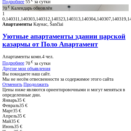
€
Подробнее
55
за сутки
€
70
Календарь обновлён
1
0,140311,140303,140312,140323,140313,140304,140307,140319,1
Апартаменты
Каунас, Šančiai
Уютные апартаменты здании царской
казармы от Поло Апартамент
Апартаменты
комн.
4 чел.
€
Подробнее
70
за сутки
Другие мои объявления
Вы покидаете наш сайт.
Мы не несём отвесвенности за содержимое этого сайта
Отменить
Продолжить
Цены ниже являются ориентировочными и могут меняться в
определенные дни.
Январь
35 €
Февраль
35 €
Март
35 €
Апрель
35 €
Май
35 €
Июнь
35 €