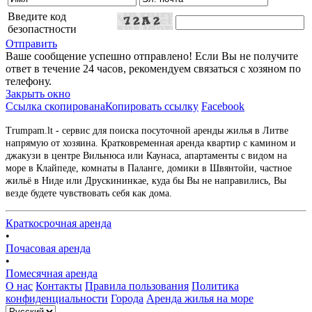
Введите код
безопастности
Отправить
Ваше сообщение успешно отправлено! Если Вы не получите
ответ в течение 24 часов, рекомендуем связаться с хозяном по
телефону.
Закрыть окно
Ссылка скопирована
Копировать ссылку
Facebook
Trumpam.lt - сервис для поиска посуточной аренды жилья в Литве
напрямую от хозяина. Кратковременная аренда квартир с камином и
джакузи в центре Вильнюса или Каунаса, апартаменты с видом на
море в Клайпеде, комнаты в Паланге, домики в Швянтойи, частное
жильё в Ниде или Друскининкае, куда бы Вы не направились, Вы
везде будете чувствовать себя как дома.
Краткосрочная аренда
•
Почасовая аренда
•
Помесячная аренда
О нас
Контакты
Правила пользования
Политика
конфиденциальности
Города
Аренда жилья на море