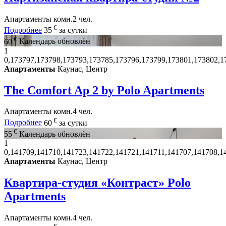
Апартаменты
комн.
2 чел.
€
Подробнее
35
за сутки
€
60
Календарь обновлён
1
0,173797,173798,173793,173785,173796,173799,173801,173802,1
Апартаменты
Каунас, Центр
The Comfort Ap 2 by Polo Apartments
Апартаменты
комн.
4 чел.
€
Подробнее
60
за сутки
€
55
Календарь обновлён
1
0,141709,141710,141723,141722,141721,141711,141707,141708,1
Апартаменты
Каунас, Центр
Квартира-студия «Контраст» Polo
Apartments
Апартаменты
комн.
4 чел.