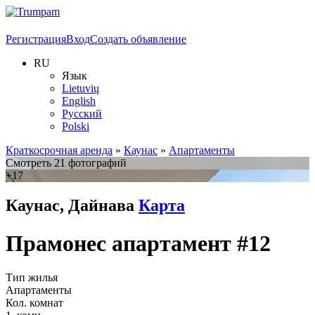
Регистрация
Вход
Создать объявление
RU
Язык
Lietuvių
English
Русский
Polski
Краткосрочная аренда
»
Каунас
»
Апартаменты
Смотреть 21 фотографий
+17
Каунас, Дайнава
Карта
Прамонес апартамент #12
Тип жилья
Апартаменты
Кол. комнат