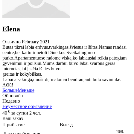
Elena
Отлично
February 2021
Butas tikrai labia erdvus,tvarkingas,šviesus ir šiltas.Namas randasi
centre,bet kartu ir netoli Dineikos Sveikatingumo
parko.Apartamentuose radome viską,ko labiausiai reikia patogiam
gyvenimui ir poilsiui.Mums darbui buvo labai svarbus geras
internetas,tai jis čia iš ties buvo
greitas ir kokybiškas.
Labai atsakinga,nuoširdi, maloniai bendraujanti buto savininkė.
Ačiū!
Больше
Меньше
Обновлён
Недавно
Неуместное объявление
€
40
за сутки 2 чел.
Ваш заказ
Прибытие
Выезд
чел.
Даты пребывания