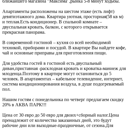
ближайшего магазина "Максима' ,рынка 5-8 минут ходьбы.
Апартаменты расположены на шестом этаже (есть лифт)
девятиэтажного дома. Квартира уютная, просторная(58 кв м)
и теплая.Есть кондиционер. В спальной комнате –
двуспальная кровать, балкон, с которого открывается
прекрасная панорама.
В современной гостиной – кухня со всей необходимой
техникой, приборами и посудой. В квартире Вы найдете кофе,
чай и основные приправы для приготовления пищи.
Для удобства гостей в гостиной есть двуспальный
диван,приставная -расклодная кровать и кроватка-маниеж для
млоденца.Поэтому в квартире могут остановиться до 5
человек. В апартаментах – кабельное телевидение, интернет,
система кондиционирования воздуха, в душе подогреваемый
пол.
Нашим гостям с понедельника по четверг предлагаем скидку
20% в АКВА ПАРК!!!
Цена от 30 евро до 50 евро для двоих+сборный налог.Цена
пренадлежит от количества заказанных дней, это будут
рабочие дни или выходные-праздничные, от сезона.Для