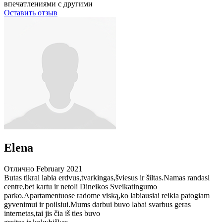
впечатлениями с другими
Оставить отзыв
Elena
Отлично
February 2021
Butas tikrai labia erdvus,tvarkingas,šviesus ir šiltas.Namas randasi
centre,bet kartu ir netoli Dineikos Sveikatingumo
parko.Apartamentuose radome viską,ko labiausiai reikia patogiam
gyvenimui ir poilsiui.Mums darbui buvo labai svarbus geras
internetas,tai jis čia iš ties buvo