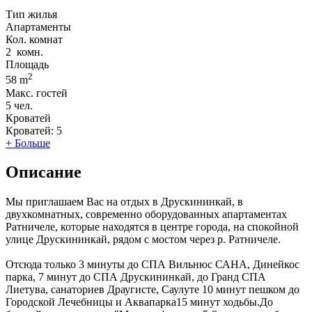
Тип жилья
Апартаменты
Кол. комнат
2
комн.
Площадь
2
58 m
Макс. гостей
5
чел.
Кроватей
Кроватей:
5
+ Больше
Описание
Мы приглашаем Вас на отдых в Друскининкай, в
двухкомнатных, современно оборудованных апартаментах
Ратничеле, которые находятся в центре города, на спокойной
улице Друскининкай, рядом с мостом через р. Ратничеле.
Отсюда только 3 минуты до СПА Вильнюс САНА, Динейкос
парка, 7 минут до СПА Друскининкай, до Гранд СПА
Лиетува, санаториев Драугисте, Саулуте 10 минут пешком до
Городской Лечебницы и Аквапарка15 минут ходьбы.До