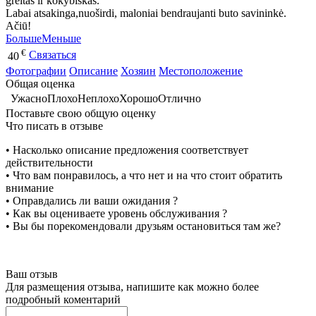
greitas ir kokybiškas.
Labai atsakinga,nuoširdi, maloniai bendraujanti buto savininkė.
Ačiū!
Больше
Меньше
€
Связаться
40
Фотографии
Описание
Хозяин
Местоположение
Общая оценка
Ужасно
Плохо
Неплохо
Хорошо
Отлично
Поставьте свою общую оценку
Что писать в отзыве
• Насколько описание предложения соответствует
действительности
• Что вам понравилось, а что нет и на что стоит обратить
внимание
• Оправдались ли ваши ожидания ?
• Как вы оцениваете уровень обслуживания ?
• Вы бы порекомендовали друзьям остановиться там же?
Ваш отзыв
Для размещения отзыва, напишите как можно более
подробный коментарий