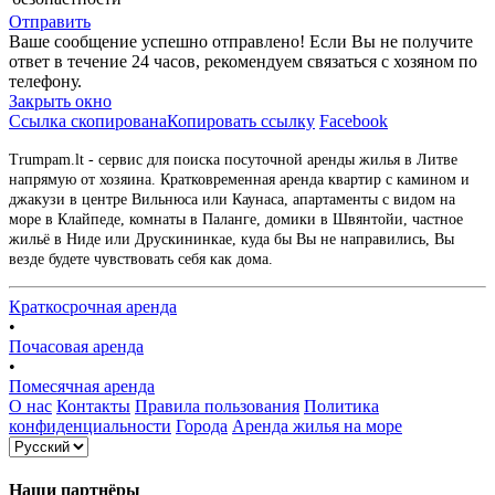
Отправить
Ваше сообщение успешно отправлено! Если Вы не получите
ответ в течение 24 часов, рекомендуем связаться с хозяном по
телефону.
Закрыть окно
Ссылка скопирована
Копировать ссылку
Facebook
Trumpam.lt - сервис для поиска посуточной аренды жилья в Литве
напрямую от хозяина. Кратковременная аренда квартир с камином и
джакузи в центре Вильнюса или Каунаса, апартаменты с видом на
море в Клайпеде, комнаты в Паланге, домики в Швянтойи, частное
жильё в Ниде или Друскининкае, куда бы Вы не направились, Вы
везде будете чувствовать себя как дома.
Краткосрочная аренда
•
Почасовая аренда
•
Помесячная аренда
О нас
Контакты
Правила пользования
Политика
конфиденциальности
Города
Аренда жилья на море
Наши партнёры