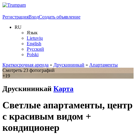
Регистрация
Вход
Создать объявление
RU
Язык
Lietuvių
English
Русский
Polski
Краткосрочная аренда
»
Друскининкай
»
Апартаменты
Смотреть 23 фотографий
+19
Друскининкай
Карта
Светлые апартаменты, центр
с красивым видом +
кондиционер