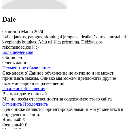
Dale
Отлично
March 2024
Labai jaukus, patogus, skoningai įrengtas, idealiai švarus, nuostabiai
kvepiantis butukas. Ačiū už šiltą priėmimą. Didžiausios
rekomendacijos !! :)
Больше
Меньше
Обновлён
Очень давно
Неуместное объявление
Сожалеем :(
Данное объявление не активно и не может
принимать заказы. Однако мы можем предложить другие
похожие варианты размещения
Похожие Объявления
Вы покидаете наш сайт.
Мы не несём отвесвенности за содержимое этого сайта
Отменить
Продолжить
Цены ниже являются ориентировочными и могут меняться в
определенные дни.
Январь
40 €
Февраль
40 €