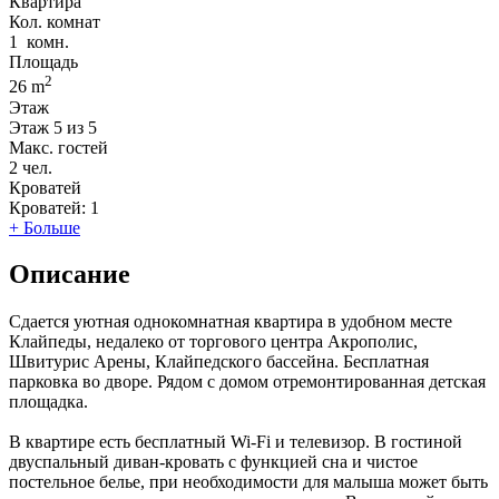
Квартира
Кол. комнат
1
комн.
Площадь
2
26 m
Этаж
Этаж
5 из 5
Макс. гостей
2
чел.
Кроватей
Кроватей:
1
+ Больше
Описание
Сдается уютная однокомнатная квартира в удобном месте
Клайпеды, недалеко от торгового центра Акрополис,
Швитурис Арены, Клайпедского бассейна. Бесплатная
парковка во дворе. Рядом с домом отремонтированная детская
площадка.
В квартире есть бесплатный Wi-Fi и телевизор. В гостиной
двуспальный диван-кровать с функцией сна и чистое
постельное белье, при необходимости для малыша может быть