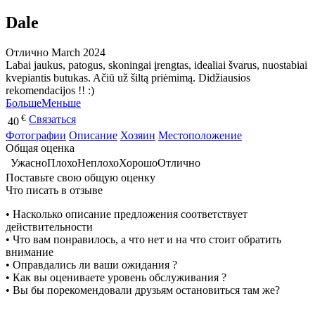
Dale
Отлично
March 2024
Labai jaukus, patogus, skoningai įrengtas, idealiai švarus, nuostabiai
kvepiantis butukas. Ačiū už šiltą priėmimą. Didžiausios
rekomendacijos !! :)
Больше
Меньше
€
Связаться
40
Фотографии
Описание
Хозяин
Местоположение
Общая оценка
Ужасно
Плохо
Неплохо
Хорошо
Отлично
Поставьте свою общую оценку
Что писать в отзыве
• Насколько описание предложения соответствует
действительности
• Что вам понравилось, а что нет и на что стоит обратить
внимание
• Оправдались ли ваши ожидания ?
• Как вы оцениваете уровень обслуживания ?
• Вы бы порекомендовали друзьям остановиться там же?