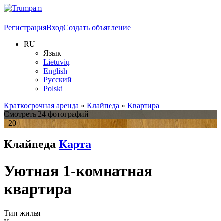
Регистрация
Вход
Создать объявление
RU
Язык
Lietuvių
English
Русский
Polski
Краткосрочная аренда
»
Клайпеда
»
Квартира
Смотреть 24 фотографий
+20
Клайпеда
Карта
Уютная 1-комнатная
квартира
Тип жилья