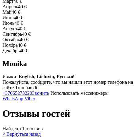
Март
40 €
Апрель
40 €
Май
40 €
Июнь
40 €
Июль
40 €
Август
40 €
Сентябрь
40 €
Октябрь
40 €
Ноябрь
40 €
Декабрь
40 €
Monika
Языки:
English, Lietuvių, Русский
Пожалуйста, сообщите, что вы нашли этот номер телефона на
сайте Trumpam.lt
+37065273220
Звонить
Использовать мессенджеры
WhatsApp
Viber
Отзывы гостей
Найдено 1 отзывов
< Вернуться назад