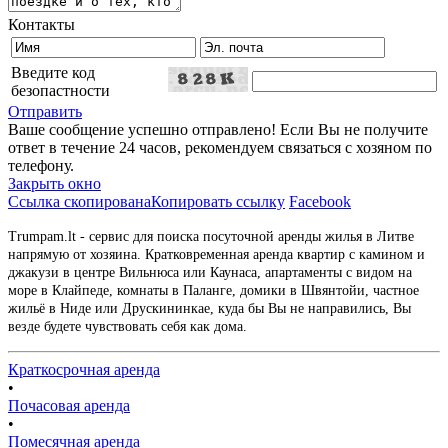
Контакты
Введите код
безопастности
Отправить
Ваше сообщение успешно отправлено! Если Вы не получите
ответ в течение 24 часов, рекомендуем связаться с хозяном по
телефону.
Закрыть окно
Ссылка скопирована
Копировать ссылку
Facebook
Trumpam.lt - сервис для поиска посуточной аренды жилья в Литве
напрямую от хозяина. Кратковременная аренда квартир с камином и
джакузи в центре Вильнюса или Каунаса, апартаменты с видом на
море в Клайпеде, комнаты в Паланге, домики в Швянтойи, частное
жильё в Ниде или Друскининкае, куда бы Вы не направились, Вы
везде будете чувствовать себя как дома.
Краткосрочная аренда
•
Почасовая аренда
•
Помесячная аренда