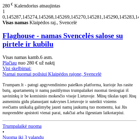
€
280
Kalendorius atnaujintas
1
0,145287,145274,145268,145269,145270,145281,145290,145283,1
Visas namas
Klaipėdos raj., Svencelė
Flaghouse - namas Svencelės salose su
pirtele ir kubilu
Visas namas
kamb.
6 asm.
Plačiau
nuo
280 €
už naktį
Visi skelbimai:
Namai nuomai poilsiui Klaipėdos rajone, Svencelė
Trumpam.lt - patogi apgyvendinimo paieškos platforma, kurioje Jus rasite
butų, apartamentų ir namų pasiūlymus trumpalaikei nuomai tiesiogiai iš
savininkų ir be komisinio mokesčio visoje Lietuvoje. Mūsų tikslas tapti Jūsų
asmeniniu gidu planuojant nakvynes Lietuvoje ir suteikti visiems
svečiams unikalią galimybę jausti namų jaukumą tuo momentu, kai Jūs
nusprendėte apsistoti vienai parai, nakčiai arba ilgesniam laikotarpiui.
Trumpalaikė nuoma
•
Nuoma iki 3 valandų