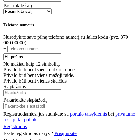
Pasirinkite šalį
Telefono numeris
Nurodykite savo pilną telefono numerį su šalies kodu (pvz. 370
600 00000)
+
Ne mažiau kaip 12 simbolių.
Privalo būti bent viena didžioji raidė.
Privalo būti bent viena mažoji raidė.
Privalo būti bent vienas skaičius.
Slaptažodis
Pakartokite slaptažodį
Registruodamiesi jūs sutinkate su
portalo taisyklėmis
bei
privatumo
ir slapukų politika
Registruotis
Esate registruotas narys ?
Prisijunkite