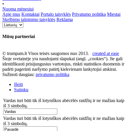
•
Nuoma mėnesiui
Apie mus
Kontaktai
Portalo taisyklės
Privatumo politika
Miestai
Skelbimų talpinimo taisyklės
Reklama
Mūsų partneriai
© trumpam.lt Visos teisės saugomos nuo 2013.
created at ease
Šioje svetainėje yra naudojami slapukai (angl. „cookies“). Jie gali
identifikuoti prisijungusius vartotojus, rinkti statistikos duomenis ir
padėti pagerinti naršymo patirtį kiekvienam lankytojui atskirai.
Sužinoti daugiau:
privatumo politika
Išeiti
Sutinku
Vardas turi būti tik iš lotyniškos abėcėlės raidžių ir ne mažiau kaip
iš 3 simbolių.
Vardas turi būti tik iš lotyniškos abėcėlės raidžių ir ne mažiau kaip
iš 3 simbolių.