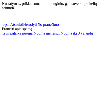
Nustatymas, priklausomai nuo įrenginio, gali suveikti po kelių
sekundžių.
Tęsti
Atšaukti
Nerodyti šio pranešimo
Pranešti apie spamą
Trumpalaikė nuoma
Nuoma mėnesiui
Nuoma iki 3 valandų