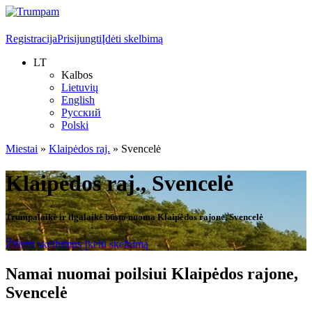
Registracija
Prisijungti
Įdėti skelbimą
LT
Kalbos
Lietuvių
English
Русский
Polski
Miestai
»
Klaipėdos raj.
»
Svencelė
Klaipėdos raj., Svencelė
Trumpalaikė ir ilgalaikė būsto nuoma Klaipėdos rajone, Svencelė
Žiūrėti skelbimus
Įkelti skelbimą
Namai nuomai poilsiui Klaipėdos rajone,
Svencelė