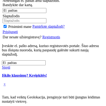
Neteisingas el. paštas arba slaptažodis.
Bandykite dar kartą.
Slaptažodis
Pamiršote slaptažodį?
Prisiminti mane
Prisijungti
Dar nesate užsiregistravę?
Registruotis
Įveskite el. pašto adresą, kuriuo registravotės portale. Šiuo adresu
bus išsiųsta nuoroda, kurią paspaudę galėsite sukurti naują
slaptažodį.
Siųsti
Iškilo klausimų? Kreipkitės!
×
Tam, kad veiktų Geolokacija, įrenginyje turi būti įjungtas leidimas
nustatyti vietovę.