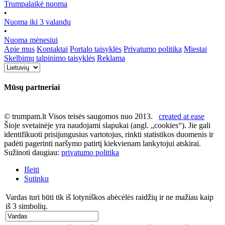
Trumpalaikė nuoma
•
Nuoma iki 3 valandų
•
Nuoma mėnesiui
Apie mus
Kontaktai
Portalo taisyklės
Privatumo politika
Miestai
Skelbimų talpinimo taisyklės
Reklama
Mūsų partneriai
© trumpam.lt Visos teisės saugomos nuo 2013.
created at ease
Šioje svetainėje yra naudojami slapukai (angl. „cookies“). Jie gali
identifikuoti prisijungusius vartotojus, rinkti statistikos duomenis ir
padėti pagerinti naršymo patirtį kiekvienam lankytojui atskirai.
Sužinoti daugiau:
privatumo politika
Išeiti
Sutinku
Vardas turi būti tik iš lotyniškos abėcėlės raidžių ir ne mažiau kaip
iš 3 simbolių.