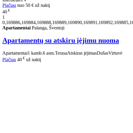
Plačiau
nuo
50 €
už naktį
€
40
1
0,169886,169884,169888,169889,169890,169891,169892,169885,1
Apartamentai
Palanga, Šventoji
Apartamentų su atskiru įėjimu nuoma
Apartamentai
1 kamb.
6 asm.
Terasa
Atskiras įėjimas
Dušas
Virtuvė
€
Plačiau
40
už naktį