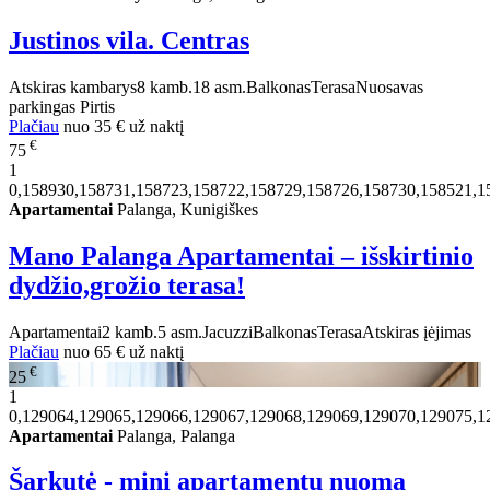
Justinos vila. Centras
Atskiras kambarys
8 kamb.
18 asm.
Balkonas
Terasa
Nuosavas
parkingas
Pirtis
Plačiau
nuo
35 €
už naktį
€
75
1
0,158930,158731,158723,158722,158729,158726,158730,158521,1
Apartamentai
Palanga, Kunigiškes
Mano Palanga Apartamentai – išskirtinio
dydžio,grožio terasa!
Apartamentai
2 kamb.
5 asm.
Jacuzzi
Balkonas
Terasa
Atskiras įėjimas
Plačiau
nuo
65 €
už naktį
€
25
1
0,129064,129065,129066,129067,129068,129069,129070,129075,1
Apartamentai
Palanga, Palanga
Šarkutė - mini apartamentų nuoma