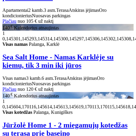
Apartamentai
2 kamb.
3 asm.
Terasa
Atskiras įėjimas
Oro
kondicionierius
Nuosavas parkingas
Plačiau
nuo
105 €
už naktį
€
140
Kalendorius atnaujintas
1
0,145301,145293,145314,145300,145297,145306,145302,145308,1
Visas namas
Palanga, Karklė
Sea Salt Home - Namas Karklėje su
kiemu, tik 3 min iki jūros
Visas namas
3 kamb.
6 asm.
Terasa
Atskiras įėjimas
Oro
kondicionierius
Nuosavas parkingas
Plačiau
nuo
120 €
už naktį
€
140
Kalendorius atnaujintas
1
0,145604,170116,145614,145613,145619,170113,170115,145618,1
Visas kotedžas
Palanga, Kunigiškes
Jūržolė Home 1 - 2 miegamųjų kotedžas
su terasa prie baseino