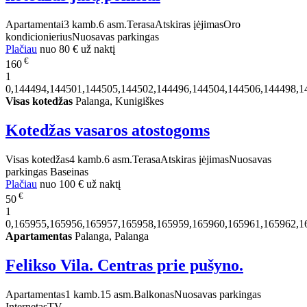
Apartamentai
3 kamb.
6 asm.
Terasa
Atskiras įėjimas
Oro
kondicionierius
Nuosavas parkingas
Plačiau
nuo
80 €
už naktį
€
160
1
0,144494,144501,144505,144502,144496,144504,144506,144498,1
Visas kotedžas
Palanga, Kunigiškes
Kotedžas vasaros atostogoms
Visas kotedžas
4 kamb.
6 asm.
Terasa
Atskiras įėjimas
Nuosavas
parkingas
Baseinas
Plačiau
nuo
100 €
už naktį
€
50
1
0,165955,165956,165957,165958,165959,165960,165961,165962,1
Apartamentas
Palanga, Palanga
Felikso Vila. Centras prie pušyno.
Apartamentas
1 kamb.
15 asm.
Balkonas
Nuosavas parkingas
Internetas
TV