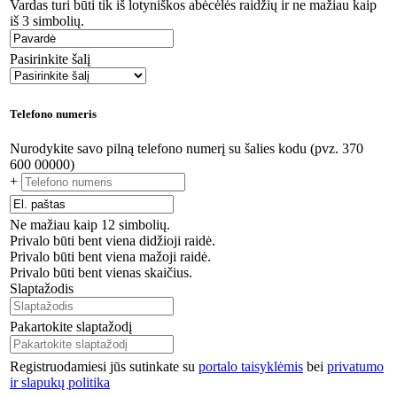
Vardas turi būti tik iš lotyniškos abėcėlės raidžių ir ne mažiau kaip
iš 3 simbolių.
Pasirinkite šalį
Telefono numeris
Nurodykite savo pilną telefono numerį su šalies kodu (pvz. 370
600 00000)
+
Ne mažiau kaip 12 simbolių.
Privalo būti bent viena didžioji raidė.
Privalo būti bent viena mažoji raidė.
Privalo būti bent vienas skaičius.
Slaptažodis
Pakartokite slaptažodį
Registruodamiesi jūs sutinkate su
portalo taisyklėmis
bei
privatumo
ir slapukų politika