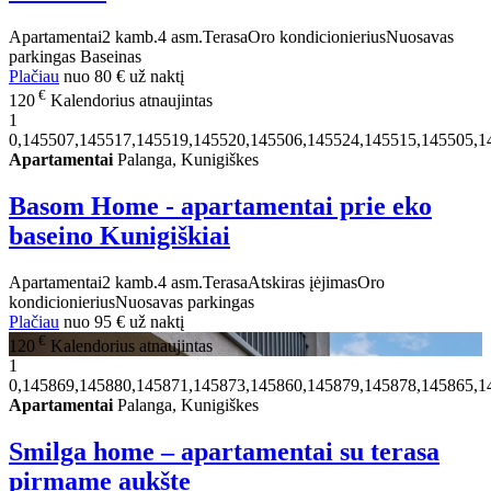
Apartamentai
2 kamb.
4 asm.
Terasa
Oro kondicionierius
Nuosavas
parkingas
Baseinas
Plačiau
nuo
80 €
už naktį
€
120
Kalendorius atnaujintas
1
0,145507,145517,145519,145520,145506,145524,145515,145505,1
Apartamentai
Palanga, Kunigiškes
Basom Home - apartamentai prie eko
baseino Kunigiškiai
Apartamentai
2 kamb.
4 asm.
Terasa
Atskiras įėjimas
Oro
kondicionierius
Nuosavas parkingas
Plačiau
nuo
95 €
už naktį
€
120
Kalendorius atnaujintas
1
0,145869,145880,145871,145873,145860,145879,145878,145865,1
Apartamentai
Palanga, Kunigiškes
Smilga home – apartamentai su terasa
pirmame aukšte