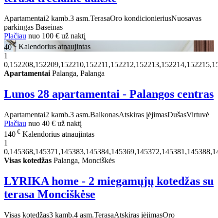
Apartamentai
2 kamb.
3 asm.
Terasa
Oro kondicionierius
Nuosavas
parkingas
Baseinas
Plačiau
nuo
100 €
už naktį
€
40
Kalendorius atnaujintas
1
0,152208,152209,152210,152211,152212,152213,152214,152215,1
Apartamentai
Palanga, Palanga
Lunos 28 apartamentai - Palangos centras
Apartamentai
2 kamb.
3 asm.
Balkonas
Atskiras įėjimas
Dušas
Virtuvė
Plačiau
nuo
40 €
už naktį
€
140
Kalendorius atnaujintas
1
0,145368,145371,145383,145384,145369,145372,145381,145388,1
Visas kotedžas
Palanga, Monciškės
LYRIKA home - 2 miegamųjų kotedžas su
terasa Monciškėse
Visas kotedžas
3 kamb.
4 asm.
Terasa
Atskiras įėjimas
Oro