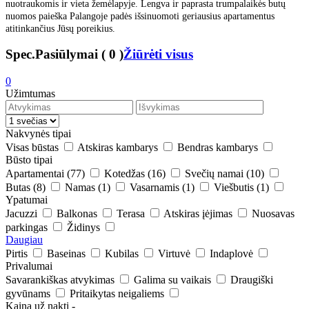
nuotraukomis ir vieta žemėlapyje. Lengva ir paprasta trumpalaikės butų
nuomos paieška Palangoje padės išsinuomoti geriausius apartamentus
atitinkančius Jūsų poreikius.
Spec.Pasiūlymai
(
0
)
Žiūrėti visus
0
Užimtumas
Nakvynės tipai
Visas būstas
Atskiras kambarys
Bendras kambarys
Būsto tipai
Apartamentai
(77)
Kotedžas
(16)
Svečių namai
(10)
Butas
(8)
Namas
(1)
Vasarnamis
(1)
Viešbutis
(1)
Ypatumai
Jacuzzi
Balkonas
Terasa
Atskiras įėjimas
Nuosavas
parkingas
Židinys
Daugiau
Pirtis
Baseinas
Kubilas
Virtuvė
Indaplovė
Privalumai
Savarankiškas atvykimas
Galima su vaikais
Draugiški
gyvūnams
Pritaikytas neigaliems
Kaina už naktį
-