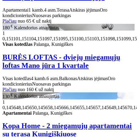
Apartamentai
1 kamb.
4 asm.
Terasa
Atskiras įėjimas
Oro
kondicionierius
Nuosavas parkingas
Plačiau
nuo
65 €
už naktį
€
180
Kalendorius atnaujintas
1
0,151101,151104,151097,151095,151100,151103,151098,151099,15
Visas kotedžas
Palanga, Kunigiškes
BURĖS LOFTAS - dviejų miegamųjų
loftas Mano jūra 1 kvartale
Visas kotedžas
4 kamb.
6 asm.
Balkonas
Atskiras įėjimas
Oro
kondicionierius
Nuosavas parkingas
Plačiau
nuo
160 €
už naktį
€
130
Kalendorius atnaujintas
1
0,145648,145650,145658,145666,145655,145657,145649,145670,1
Apartamentai
Palanga, Kunigiškes
Kopa Home - 2 miegamųjų apartamentai
su terasa Kunigiškiuose