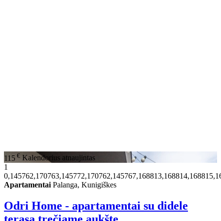
€
115
Kalendorius atnaujintas
1
0,145762,170763,145772,170762,145767,168813,168814,168815,1
Apartamentai
Palanga, Kunigiškes
Odri Home - apartamentai su didele
terasa trečiame aukšte