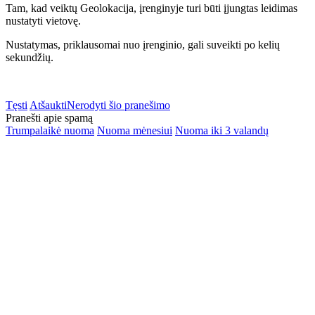
Tam, kad veiktų Geolokacija, įrenginyje turi būti įjungtas leidimas
nustatyti vietovę.
Nustatymas, priklausomai nuo įrenginio, gali suveikti po kelių
sekundžių.
Tęsti
Atšaukti
Nerodyti šio pranešimo
Pranešti apie spamą
Trumpalaikė nuoma
Nuoma mėnesiui
Nuoma iki 3 valandų