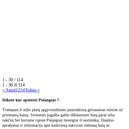
1 - 30 / 114
1 - 30 iš
114
« Atgal
1
2
3
4
Toliau »
Ieškote kur apsistoti Palangoje ?
Trumpam.lt siūlo platų apgyvendinimo pasirinkimą geriausiose vietose už
prieinamą kainą. Svetainės pagalba galite iššinuomoti butą parai arba
nakčiai bet kuriame rajone Palangoje tiesiogiai iš savininkų. Išsamus
aprašymas ir informacija apie kiekvieną nakvynei siūlomą butą su