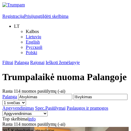
Registracija
Prisijungti
Įdėti skelbimą
LT
Kalbos
Lietuvių
English
Русский
Polski
Filtrai
Palanga
Rajonai
Ieškoti žemėlapyje
Trumpalaikė nuoma
Palangoje
Rasta
114
nuomos pasiūlymų (-ai)
Palanga
Apgyvendinimas
Spec.Pasiūlymai
Paslaugos ir pramogos
Top skelbimai
info
Rasta
114
nuomos pasiūlymų (-ai)
€
20
Kalendorius atnaujintas