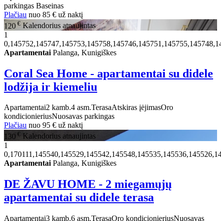
parkingas
Baseinas
Plačiau
nuo
85 €
už naktį
€
120
Kalendorius atnaujintas
1
0,145752,145747,145753,145758,145746,145751,145755,145748,1
Apartamentai
Palanga, Kunigiškes
Coral Sea Home - apartamentai su didele
lodžija ir kiemeliu
Apartamentai
2 kamb.
4 asm.
Terasa
Atskiras įėjimas
Oro
kondicionierius
Nuosavas parkingas
Plačiau
nuo
95 €
už naktį
€
130
Kalendorius atnaujintas
1
0,170111,145540,145529,145542,145548,145535,145536,145526,1
Apartamentai
Palanga, Kunigiškes
DE ŽAVU HOME - 2 miegamųjų
apartamentai su didele terasa
Apartamentai
3 kamb.
6 asm.
Terasa
Oro kondicionierius
Nuosavas