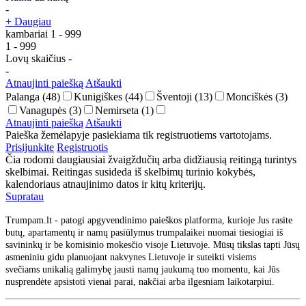
-
+ Daugiau
kambariai
1
-
999
1
-
999
Lovų skaičius
-
-
Atnaujinti paiešką
Atšaukti
Palanga
(48)
Kunigiškes
(44)
Šventoji
(13)
Monciškės
(3)
Vanagupės
(3)
Nemirseta
(1)
Atnaujinti paiešką
Atšaukti
Paieška žemėlapyje pasiekiama tik registruotiems vartotojams.
Prisijunkite
Registruotis
Čia rodomi daugiausiai žvaigždučių arba didžiausią reitingą turintys
skelbimai. Reitingas susideda iš skelbimų turinio kokybės,
kalendoriaus atnaujinimo datos ir kitų kriterijų.
Supratau
Trumpam.lt - patogi apgyvendinimo paieškos platforma, kurioje Jus rasite
butų, apartamentų ir namų pasiūlymus trumpalaikei nuomai tiesiogiai iš
savininkų ir be komisinio mokesčio visoje Lietuvoje. Mūsų tikslas tapti Jūsų
asmeniniu gidu planuojant nakvynes Lietuvoje ir suteikti visiems
svečiams unikalią galimybę jausti namų jaukumą tuo momentu, kai Jūs
nusprendėte apsistoti vienai parai, nakčiai arba ilgesniam laikotarpiui.