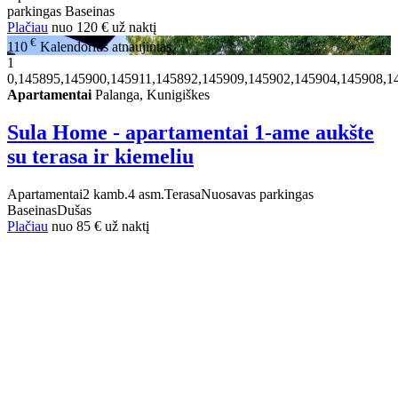
parkingas
Baseinas
Plačiau
nuo
120 €
už naktį
€
110
Kalendorius atnaujintas
1
0,145895,145900,145911,145892,145909,145902,145904,145908,1
Apartamentai
Palanga, Kunigiškes
Sula Home - apartamentai 1-ame aukšte
su terasa ir kiemeliu
Apartamentai
2 kamb.
4 asm.
Terasa
Nuosavas parkingas
Baseinas
Dušas
Plačiau
nuo
85 €
už naktį