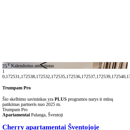
€
75
Kalendorius atnaujintas
1
0,172531,172538,172532,172535,172536,172537,172539,172540,1
Trumpam Pro
Šio skelbimo savininkas yra
PLUS
programos narys ir mūsų
patikimas partneris nuo 2025 m.
Trumpam Pro
Apartamentai
Palanga, Šventoji
Cherry apartamentai Šventojoje