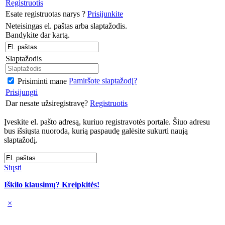
Registruotis
Esate registruotas narys ?
Prisijunkite
Neteisingas el. paštas arba slaptažodis.
Bandykite dar kartą.
Slaptažodis
Pamiršote slaptažodį?
Prisiminti mane
Prisijungti
Dar nesate užsiregistravę?
Registruotis
Įveskite el. pašto adresą, kuriuo registravotės portale. Šiuo adresu
bus išsiųsta nuoroda, kurią paspaudę galėsite sukurti naują
slaptažodį.
Siųsti
Iškilo klausimų? Kreipkitės!
×