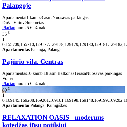
Palangoje
Apartamentai
1 kamb.
3 asm.
Nuosavas parkingas
Dušas
Virtuvė
Internetas
Plačiau
nuo
25 €
už naktį
€
35
1
0,155709,155710,129177,129178,129179,129180,129181,129182,1
Apartamentas
Palanga, Palanga
Pajūrio vila. Centras
Apartamentas
10 kamb.
18 asm.
Balkonas
Terasa
Nuosavas parkingas
Vonia
Plačiau
nuo
25 €
už naktį
€
80
1
0,169145,169208,169201,169161,169198,169148,169199,169202,1
Apartamentai
Palanga, Kunigiškes
RELAXATION OASIS - modernus
kotedžas jūsų poiilsiui