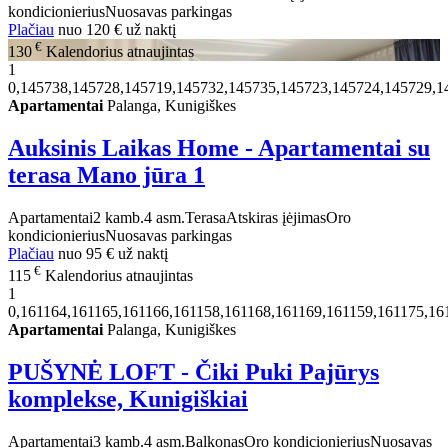
kondicionierius
Nuosavas parkingas
Plačiau
nuo
120 €
už naktį
€
130
Kalendorius atnaujintas
1
0,145738,145728,145719,145732,145735,145723,145724,145729,1
Apartamentai
Palanga, Kunigiškes
Auksinis Laikas Home - Apartamentai su
terasa Mano jūra 1
Apartamentai
2 kamb.
4 asm.
Terasa
Atskiras įėjimas
Oro
kondicionierius
Nuosavas parkingas
Plačiau
nuo
95 €
už naktį
€
115
Kalendorius atnaujintas
1
0,161164,161165,161166,161158,161168,161169,161159,161175,16
Apartamentai
Palanga, Kunigiškes
PUŠYNĖ LOFT - Čiki Puki Pajūrys
komplekse, Kunigiškiai
Apartamentai
3 kamb.
4 asm.
Balkonas
Oro kondicionierius
Nuosavas