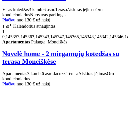
Visas kotedžas
3 kamb.
6 asm.
Terasa
Atskiras įėjimas
Oro
kondicionierius
Nuosavas parkingas
Plačiau
nuo
130 €
už naktį
€
150
Kalendorius atnaujintas
1
0,145353,145363,145343,145347,145365,145348,145342,145346,1
Apartamentas
Palanga, Monciškės
Novelė home - 2 miegamųjų kotedžas su
terasa Monciškėse
Apartamentas
3 kamb.
6 asm.
Jacuzzi
Terasa
Atskiras įėjimas
Oro
kondicionierius
Plačiau
nuo
130 €
už naktį