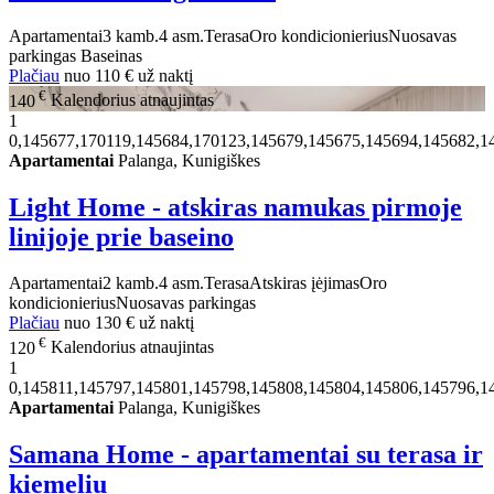
Apartamentai
3 kamb.
4 asm.
Terasa
Oro kondicionierius
Nuosavas
parkingas
Baseinas
Plačiau
nuo
110 €
už naktį
€
140
Kalendorius atnaujintas
1
0,145677,170119,145684,170123,145679,145675,145694,145682,1
Apartamentai
Palanga, Kunigiškes
Light Home - atskiras namukas pirmoje
linijoje prie baseino
Apartamentai
2 kamb.
4 asm.
Terasa
Atskiras įėjimas
Oro
kondicionierius
Nuosavas parkingas
Plačiau
nuo
130 €
už naktį
€
120
Kalendorius atnaujintas
1
0,145811,145797,145801,145798,145808,145804,145806,145796,1
Apartamentai
Palanga, Kunigiškes
Samana Home - apartamentai su terasa ir
kiemeliu