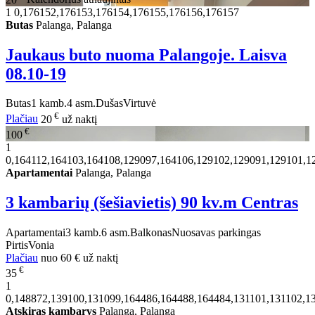
1
0,176152,176153,176154,176155,176156,176157
Butas
Palanga, Palanga
Jaukaus buto nuoma Palangoje. Laisva
08.10-19
Butas
1 kamb.
4 asm.
Dušas
Virtuvė
€
Plačiau
20
už naktį
€
100
1
0,164112,164103,164108,129097,164106,129102,129091,129101,1
Apartamentai
Palanga, Palanga
3 kambarių (šešiavietis) 90 kv.m Centras
Apartamentai
3 kamb.
6 asm.
Balkonas
Nuosavas parkingas
Pirtis
Vonia
Plačiau
nuo
60 €
už naktį
€
35
1
0,148872,139100,131099,164486,164488,164484,131101,131102,13
Atskiras kambarys
Palanga, Palanga