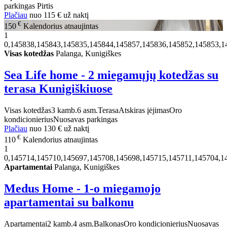
parkingas
Pirtis
Plačiau
nuo
115 €
už naktį
€
150
Kalendorius atnaujintas
1
0,145838,145843,145835,145844,145857,145836,145852,145853,1
Visas kotedžas
Palanga, Kunigiškes
Sea Life home - 2 miegamųjų kotedžas su
terasa Kunigiškiuose
Visas kotedžas
3 kamb.
6 asm.
Terasa
Atskiras įėjimas
Oro
kondicionierius
Nuosavas parkingas
Plačiau
nuo
130 €
už naktį
€
110
Kalendorius atnaujintas
1
0,145714,145710,145697,145708,145698,145715,145711,145704,1
Apartamentai
Palanga, Kunigiškes
Medus Home - 1-o miegamojo
apartamentai su balkonu
Apartamentai
2 kamb.
4 asm.
Balkonas
Oro kondicionierius
Nuosavas