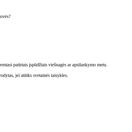
krovės?
emiasi patirtais įspūdžiais viešnagės ar apsilankymo metu.
dytas, jei atitiks svetainės taisykles.