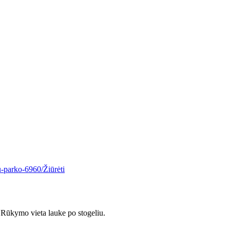
u-parko-6960/
Žiūrėti
Rūkymo vieta lauke po stogeliu.