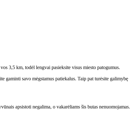
o vos 3,5 km, todėl lengvai pasieksite visus miesto patogumus.
ėsite gaminti savo mėgstamus patiekalus. Taip pat turėsite galimybę
ūnais apsistoti negalima, o vakarėliams šis butas nenuomojamas.