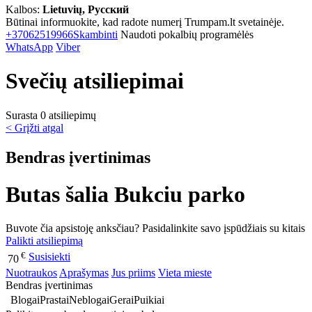
Kalbos:
Lietuvių, Русский
Būtinai informuokite, kad radote numerį Trumpam.lt svetainėje.
+37062519966
Skambinti
Naudoti pokalbių programėlės
WhatsApp
Viber
Svečių atsiliepimai
Surasta 0 atsiliepimų
< Grįžti atgal
Bendras įvertinimas
Butas šalia Bukciu parko
Buvote čia apsistoję anksčiau? Pasidalinkite savo įspūdžiais su kitais
Palikti atsiliepimą
€
Susisiekti
70
Nuotraukos
Aprašymas
Jus priims
Vieta mieste
Bendras įvertinimas
Blogai
Prastai
Neblogai
Gerai
Puikiai