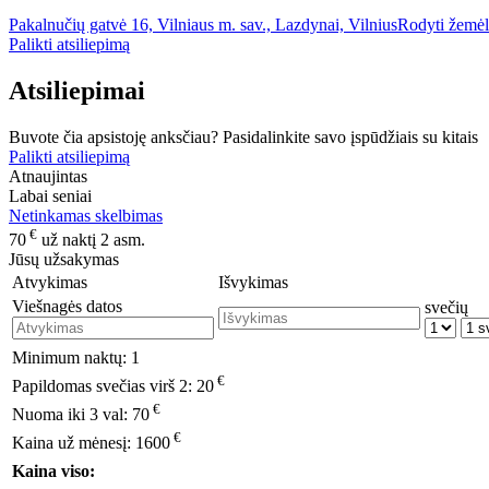
Pakalnučių gatvė 16, Vilniaus m. sav., Lazdynai, Vilnius
Rodyti žemėl
Palikti atsiliepimą
Atsiliepimai
Buvote čia apsistoję anksčiau? Pasidalinkite savo įspūdžiais su kitais
Palikti atsiliepimą
Atnaujintas
Labai seniai
Netinkamas skelbimas
€
70
už naktį 2 asm.
Jūsų užsakymas
Atvykimas
Išvykimas
Viešnagės datos
svečių
Minimum naktų:
1
€
Papildomas svečias virš 2:
20
€
Nuoma iki 3 val:
70
€
Kaina už mėnesį:
1600
Kaina viso: