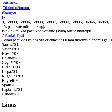
Susisiekti
Tikrinti užimtumą
Išsaugoti
Dalintis
0,158830,158836,158833,158837,158834,158835,136066,136068,1
Jūs paliekate mūsų tinklapį.
Isitikinkite, kad pasitikite svetaine į kurią būsite nukreipti.
Atšaukti
Tęsti
Toliau pateiktos kainos yra orientacinės ir tam tikromis dienomis gali sk
Sausis
70 €
Vasaris
70 €
Kovas
70 €
Balandis
70 €
Gegužė
70 €
Birželis
70 €
Liepa
70 €
Rugpjūtis
70 €
Rugsėjis
70 €
Spalis
70 €
Lapkritis
70 €
Gruodis
70 €
Linas