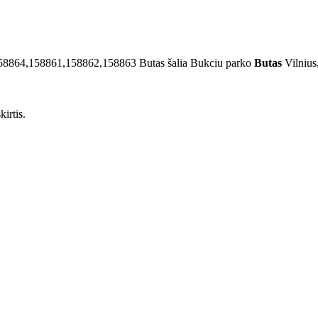
58864,158861,158862,158863
Butas šalia Bukciu parko
Butas
Vilnius
irtis.