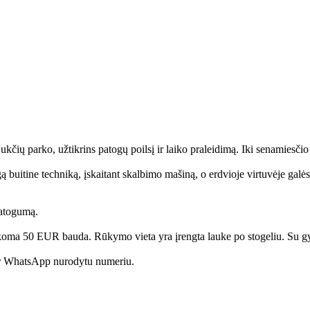
Bukčių parko, užtikrins patogų poilsį ir laiko praleidimą. Iki senamiesči
ngą buitine techniką, įskaitant skalbimo mašiną, o erdvioje virtuvėje gal
patogumą.
oma 50 EUR bauda. Rūkymo vieta yra įrengta lauke po stogeliu. Su gyv
 ar WhatsApp nurodytu numeriu.