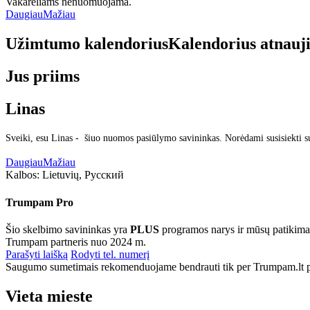
Vakarėliams nenuomuojama.
Daugiau
Mažiau
Užimtumo kalendorius
Kalendorius atnauj
Jus priims
Linas
Sveiki, esu Linas - šiuo nuomos pasiūlymo savininkas. Norėdami susisiekti s
Daugiau
Mažiau
Kalbos:
Lietuvių, Русский
Trumpam Pro
Šio skelbimo savininkas yra
PLUS
programos narys ir mūsų patikima
Trumpam partneris nuo 2024 m.
Parašyti laišką
Rodyti tel. numerį
Saugumo sumetimais rekomenduojame bendrauti tik per Trumpam.lt po
Vieta mieste