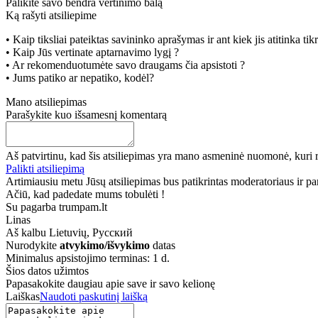
Palikite savo bendra vertinimo balą
Ką rašyti atsiliepime
• Kaip tiksliai pateiktas savininko aprašymas ir ant kiek jis atitinka ti
• Kaip Jūs vertinate aptarnavimo lygį ?
• Ar rekomenduotumėte savo draugams čia apsistoti ?
• Jums patiko ar nepatiko, kodėl?
Mano atsiliepimas
Parašykite kuo išsamesnį komentarą
Aš patvirtinu, kad šis atsiliepimas yra mano asmeninė nuomonė, kuri r
Palikti atsiliepimą
Artimiausiu metu Jūsų atsiliepimas bus patikrintas moderatoriaus ir paro
Ačiū, kad padedate mums tobulėti !
Su pagarba trumpam.lt
Linas
Aš kalbu
Lietuvių, Русский
Nurodykite
atvykimo/išvykimo
datas
Minimalus apsistojimo terminas: 1 d.
Šios datos užimtos
Papasakokite daugiau apie save ir savo kelionę
Laiškas
Naudoti paskutinį laišką