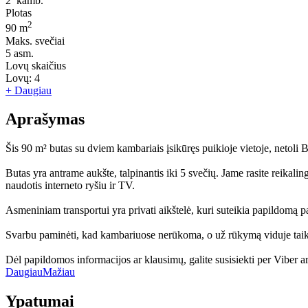
2
kamb.
Plotas
2
90 m
Maks. svečiai
5
asm.
Lovų skaičius
Lovų:
4
+ Daugiau
Aprašymas
Šis 90 m² butas su dviem kambariais įsikūręs puikioje vietoje, netoli 
Butas yra antrame aukšte, talpinantis iki 5 svečių. Jame rasite reikali
naudotis interneto ryšiu ir TV.
Asmeniniam transportui yra privati aikštelė, kuri suteikia papildomą 
Svarbu paminėti, kad kambariuose nerūkoma, o už rūkymą viduje taik
Dėl papildomos informacijos ar klausimų, galite susisiekti per Viber
Daugiau
Mažiau
Ypatumai