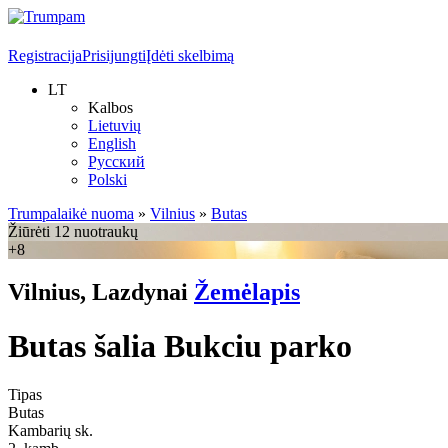
Registracija
Prisijungti
Įdėti skelbimą
LT
Kalbos
Lietuvių
English
Русский
Polski
Trumpalaikė nuoma
»
Vilnius
»
Butas
Žiūrėti 12 nuotraukų
+8
Vilnius, Lazdynai
Žemėlapis
Butas šalia Bukciu parko
Tipas
Butas
Kambarių sk.