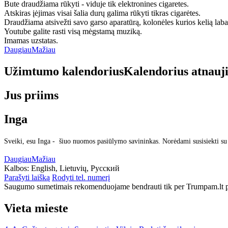
Bute draudžiama rūkyti - viduje tik elektronines cigaretes.
Atskiras įėjimas visai šalia durų galima rūkyti tikras cigarėtes.
Draudžiama atsivežti savo garso aparatūrą, kolonėles kurios kelią labai
Youtube galite rasti visą mėgstamą muziką.
Imamas uzstatas.
Daugiau
Mažiau
Užimtumo kalendorius
Kalendorius atnauj
Jus priims
Inga
Sveiki, esu Inga - šiuo nuomos pasiūlymo savininkas. Norėdami susisiekti su
Daugiau
Mažiau
Kalbos:
English, Lietuvių, Русский
Parašyti laišką
Rodyti tel. numerį
Saugumo sumetimais rekomenduojame bendrauti tik per Trumpam.lt po
Vieta mieste