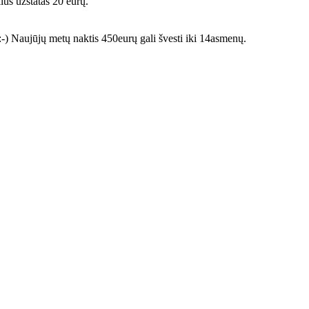
ius užstatas 20 eurų.
-) Naujūjų metų naktis 450eurų gali švesti iki 14asmenų.