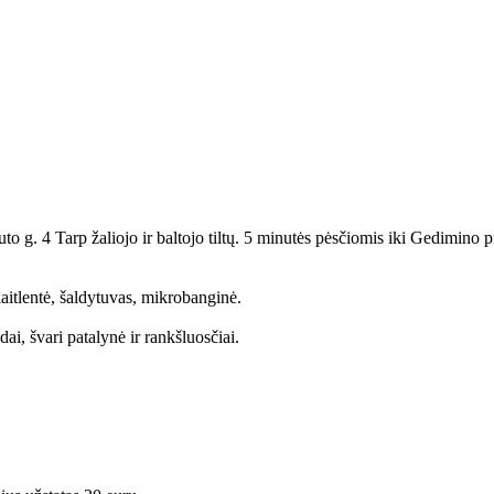
g. 4 Tarp žaliojo ir baltojo tiltų. 5 minutės pėsčiomis iki Gedimino pr
kaitlentė, šaldytuvas, mikrobanginė.
dai, švari patalynė ir rankšluosčiai.