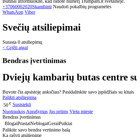
Būtinai informuokite, kad radote numerį Trumpam.lt svetainėje.
+37060002020
Skambinti
Naudoti pokalbių programėlės
WhatsApp
Viber
Svečių atsiliepimai
Surasta 0 atsiliepimų
< Grįžti atgal
Bendras įvertinimas
Dviejų kambarių butas centre s
Buvote čia apsistoję anksčiau? Pasidalinkite savo įspūdžiais su kitais
Palikti atsiliepimą
€
Susisiekti
50
Nuotraukos
Aprašymas
Jus priims
Vieta mieste
Bendras įvertinimas
Blogai
Prastai
Neblogai
Gerai
Puikiai
Palikite savo bendra vertinimo balą
Ką rašyti atsiliepime