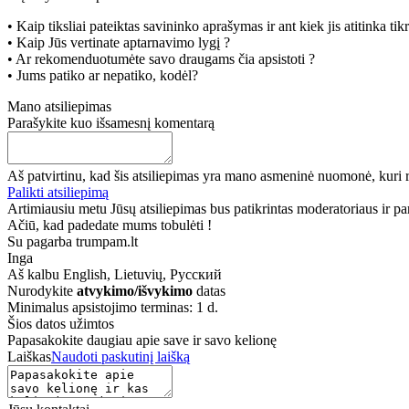
• Kaip tiksliai pateiktas savininko aprašymas ir ant kiek jis atitinka ti
• Kaip Jūs vertinate aptarnavimo lygį ?
• Ar rekomenduotumėte savo draugams čia apsistoti ?
• Jums patiko ar nepatiko, kodėl?
Mano atsiliepimas
Parašykite kuo išsamesnį komentarą
Aš patvirtinu, kad šis atsiliepimas yra mano asmeninė nuomonė, kuri r
Palikti atsiliepimą
Artimiausiu metu Jūsų atsiliepimas bus patikrintas moderatoriaus ir paro
Ačiū, kad padedate mums tobulėti !
Su pagarba trumpam.lt
Inga
Aš kalbu
English, Lietuvių, Русский
Nurodykite
atvykimo/išvykimo
datas
Minimalus apsistojimo terminas: 1 d.
Šios datos užimtos
Papasakokite daugiau apie save ir savo kelionę
Laiškas
Naudoti paskutinį laišką