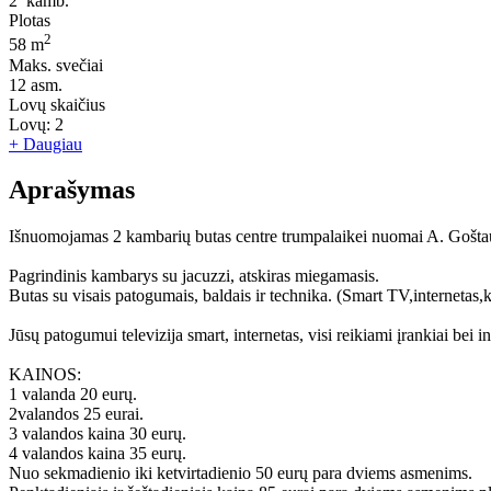
2
kamb.
Plotas
2
58 m
Maks. svečiai
12
asm.
Lovų skaičius
Lovų:
2
+ Daugiau
Aprašymas
Išnuomojamas 2 kambarių butas centre trumpalaikei nuomai A. Goštauto 
Pagrindinis kambarys su jacuzzi, atskiras miegamasis.
Butas su visais patogumais, baldais ir technika. (Smart TV,internetas,
Jūsų patogumui televizija smart, internetas, visi reikiami įrankiai bei in
KAINOS:
1 valanda 20 eurų.
2valandos 25 eurai.
3 valandos kaina 30 eurų.
4 valandos kaina 35 eurų.
Nuo sekmadienio iki ketvirtadienio 50 eurų para dviems asmenims.