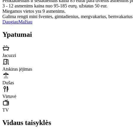
Penktadieniais ir šeštadieniais kaina 85 eurai para dviems asmenims pl
3 - 12 asmenims kaina nuo 95-185 eurų. užstatas 50 eur.
Miegamos vietos yra 9 asmenims.
Galima rengti mini šventes, gimtadienius, mergvakarius, bernvakarius:
Daugiau
Mažiau
Ypatumai
Jacuzzi
Atskiras įėjimas
Dušas
Virtuvė
TV
Vidaus taisyklės