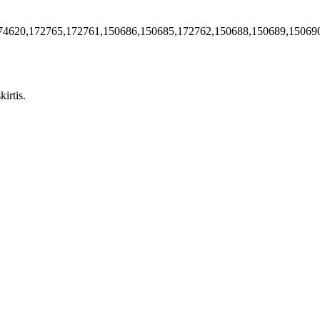
74620,172765,172761,150686,150685,172762,150688,150689,15069
irtis.