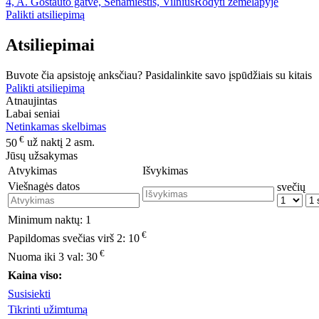
4, A. Goštauto gatvė, Senamiestis, Vilnius
Rodyti žemėlapyje
Palikti atsiliepimą
Atsiliepimai
Buvote čia apsistoję anksčiau? Pasidalinkite savo įspūdžiais su kitais
Palikti atsiliepimą
Atnaujintas
Labai seniai
Netinkamas skelbimas
€
50
už naktį 2 asm.
Jūsų užsakymas
Atvykimas
Išvykimas
Viešnagės datos
svečių
Minimum naktų:
1
€
Papildomas svečias virš 2:
10
€
Nuoma iki 3 val:
30
Kaina viso:
Susisiekti
Tikrinti užimtumą