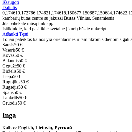
Išsaugoti
Dalintis
0,174619,172766,174621,174618,150677,150687,150684,174622,1
kambarių butas centre su jakuzzi
Butas
Vilnius, Senamiestis
Jūs paliekate mūsų tinklapį.
Isitikinkite, kad pasitikite svetaine į kurią būsite nukreipti.
Atšaukti
Tęsti
Toliau pateiktos kainos yra orientacinės ir tam tikromis dienomis gali sk
Sausis
50 €
Vasaris
50 €
Kovas
50 €
Balandis
50 €
Gegužė
50 €
Birželis
50 €
Liepa
50 €
Rugpjūtis
50 €
Rugsėjis
50 €
Spalis
50 €
Lapkritis
50 €
Gruodis
50 €
Inga
Kalbos:
English, Lietuvių, Русский