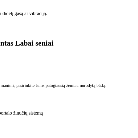
 didelį gasą ar vibraciją.
intas
Labai seniai
 manimi, pasirinkite Jums patogiausią žemiau nurodytą būdą.
rtalo žinučių sistemą