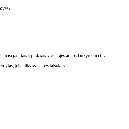
krovės?
emiasi patirtais įspūdžiais viešnagės ar apsilankymo metu.
dytas, jei atitiks svetainės taisykles.