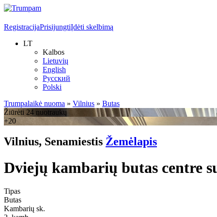
Registracija
Prisijungti
Įdėti skelbimą
LT
Kalbos
Lietuvių
English
Русский
Polski
Trumpalaikė nuoma
»
Vilnius
»
Butas
Žiūrėti 24 nuotraukų
+20
Vilnius, Senamiestis
Žemėlapis
Dviejų kambarių butas centre s
Tipas
Butas
Kambarių sk.