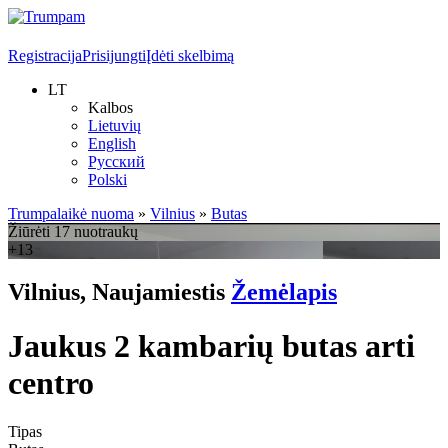
Registracija
Prisijungti
Įdėti skelbimą
LT
Kalbos
Lietuvių
English
Русский
Polski
Trumpalaikė nuoma
»
Vilnius
»
Butas
Žiūrėti 17 nuotraukų
+13
Vilnius, Naujamiestis
Žemėlapis
Jaukus 2 kambarių butas arti
centro
Tipas