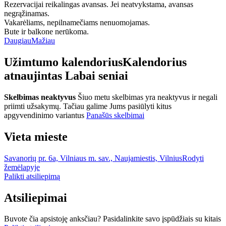
Rezervacijai reikalingas avansas. Jei neatvykstama, avansas
negrąžinamas.
Vakarėliams, nepilnamečiams nenuomojamas.
Bute ir balkone nerūkoma.
Daugiau
Mažiau
Užimtumo kalendorius
Kalendorius
atnaujintas
Labai seniai
Skelbimas neaktyvus
Šiuo metu skelbimas yra neaktyvus ir negali
priimti užsakymų. Tačiau galime Jums pasiūlyti kitus
apgyvendinimo variantus
Panašūs skelbimai
Vieta mieste
Savanorių pr. 6a, Vilniaus m. sav., Naujamiestis, Vilnius
Rodyti
žemėlapyje
Palikti atsiliepimą
Atsiliepimai
Buvote čia apsistoję anksčiau? Pasidalinkite savo įspūdžiais su kitais