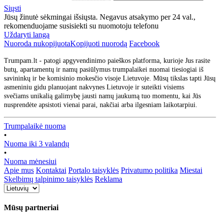
Siųsti
Jūsų žinutė sėkmingai išsiųsta. Negavus atsakymo per 24 val.,
rekomenduojame susisiekti su nuomotoju telefonu
Uždaryti langą
Nuoroda nukopijuota
Kopijuoti nuorodą
Facebook
Trumpam.lt - patogi apgyvendinimo paieškos platforma, kurioje Jus rasite
butų, apartamentų ir namų pasiūlymus trumpalaikei nuomai tiesiogiai iš
savininkų ir be komisinio mokesčio visoje Lietuvoje. Mūsų tikslas tapti Jūsų
asmeniniu gidu planuojant nakvynes Lietuvoje ir suteikti visiems
svečiams unikalią galimybę jausti namų jaukumą tuo momentu, kai Jūs
nusprendėte apsistoti vienai parai, nakčiai arba ilgesniam laikotarpiui.
Trumpalaikė nuoma
•
Nuoma iki 3 valandų
•
Nuoma mėnesiui
Apie mus
Kontaktai
Portalo taisyklės
Privatumo politika
Miestai
Skelbimų talpinimo taisyklės
Reklama
Mūsų partneriai