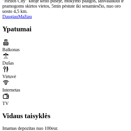
"Helios City" kitoje kelio pusėje, mokymo įstaigos, laisvalaikiui ir
pramogoms skirtos vietos, 5min pėstute iki senamiesčio, nuo oro
uosto 4,5 km.
Daugiau
Mažiau
Ypatumai
Balkonas
Dušas
Virtuvė
Internetas
TV
Vidaus taisyklės
Imamas depozitas nuo 100eur.