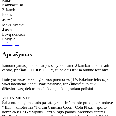
Butas
Kambarių sk.
2
kamb.
Plotas
2
45 m
Maks. svečiai
4
asm.
Lovų skaičius
Lovų:
2
+ Daugiau
Aprašymas
Išnuomojamas jaukus, naujos statybos name 2 kambarių butas arti
centro, priešais HELIOS CITY, su baldais ir visa buitine technika.
Bute yra visos reikalingiausios priemonės (TV, kabelinė televizija,
wi-fi internetas, indai, švari patalynė, rankšluosčiai, plaukų
džiovintuvas) tiek trumpalaikiam, tiek ilgesniam poilsiui.
VIETA MIESTE
Šalia nuomuojamo buto pastato yra didelė maisto prekių parduotuvė
" IKI" , kinoteatras "Forum Cinemas Coca - Cola Plaza", sporto
kompleksas " GYMplius", arti Vingio parkas, prekybos centras