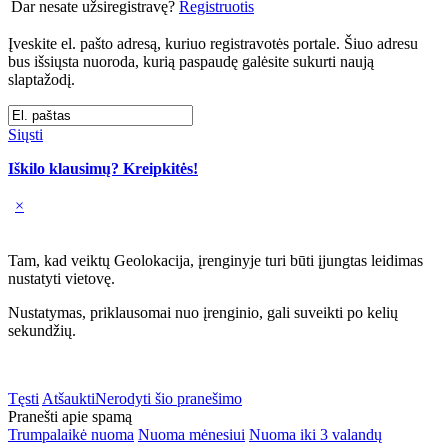
Dar nesate užsiregistravę?
Registruotis
Įveskite el. pašto adresą, kuriuo registravotės portale. Šiuo adresu
bus išsiųsta nuoroda, kurią paspaudę galėsite sukurti naują
slaptažodį.
Siųsti
Iškilo klausimų? Kreipkitės!
×
Tam, kad veiktų Geolokacija, įrenginyje turi būti įjungtas leidimas
nustatyti vietovę.
Nustatymas, priklausomai nuo įrenginio, gali suveikti po kelių
sekundžių.
Tęsti
Atšaukti
Nerodyti šio pranešimo
Pranešti apie spamą
Trumpalaikė nuoma
Nuoma mėnesiui
Nuoma iki 3 valandų