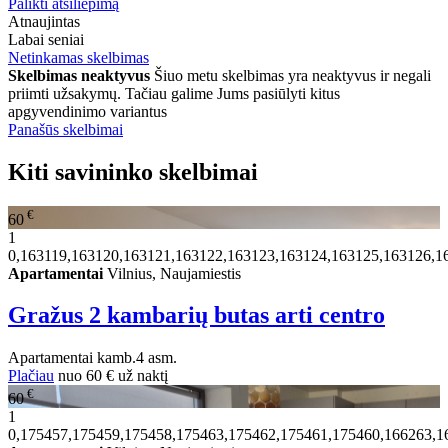
Palikti atsiliepimą
Atnaujintas
Labai seniai
Netinkamas skelbimas
Skelbimas neaktyvus
Šiuo metu skelbimas yra neaktyvus ir negali
priimti užsakymų. Tačiau galime Jums pasiūlyti kitus
apgyvendinimo variantus
Panašūs skelbimai
Kiti savininko skelbimai
€
60
1
0,163119,163120,163121,163122,163123,163124,163125,163126,1
Apartamentai
Vilnius, Naujamiestis
Gražus 2 kambarių butas arti centro
Apartamentai
kamb.
4 asm.
Plačiau
nuo
60 €
už naktį
€
60
1
0,175457,175459,175458,175463,175462,175461,175460,166263,1