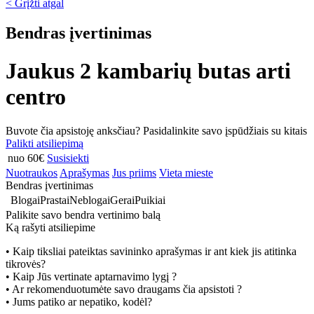
< Grįžti atgal
Bendras įvertinimas
Jaukus 2 kambarių butas arti
centro
Buvote čia apsistoję anksčiau? Pasidalinkite savo įspūdžiais su kitais
Palikti atsiliepimą
nuo 60€
Susisiekti
Nuotraukos
Aprašymas
Jus priims
Vieta mieste
Bendras įvertinimas
Blogai
Prastai
Neblogai
Gerai
Puikiai
Palikite savo bendra vertinimo balą
Ką rašyti atsiliepime
• Kaip tiksliai pateiktas savininko aprašymas ir ant kiek jis atitinka
tikrovės?
• Kaip Jūs vertinate aptarnavimo lygį ?
• Ar rekomenduotumėte savo draugams čia apsistoti ?
• Jums patiko ar nepatiko, kodėl?