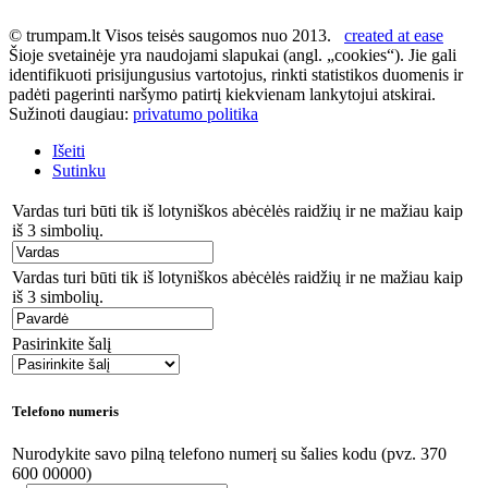
© trumpam.lt Visos teisės saugomos nuo 2013.
created at ease
Šioje svetainėje yra naudojami slapukai (angl. „cookies“). Jie gali
identifikuoti prisijungusius vartotojus, rinkti statistikos duomenis ir
padėti pagerinti naršymo patirtį kiekvienam lankytojui atskirai.
Sužinoti daugiau:
privatumo politika
Išeiti
Sutinku
Vardas turi būti tik iš lotyniškos abėcėlės raidžių ir ne mažiau kaip
iš 3 simbolių.
Vardas turi būti tik iš lotyniškos abėcėlės raidžių ir ne mažiau kaip
iš 3 simbolių.
Pasirinkite šalį
Telefono numeris
Nurodykite savo pilną telefono numerį su šalies kodu (pvz. 370
600 00000)