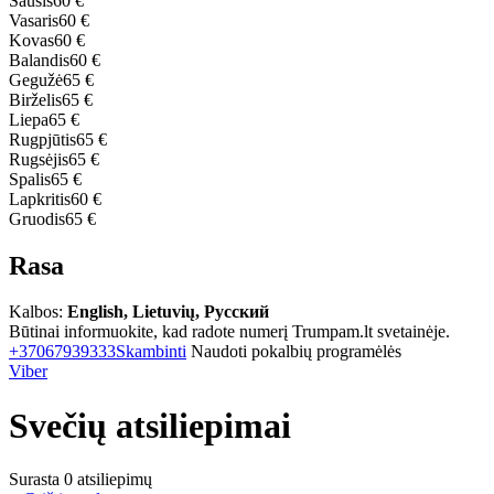
Sausis
60 €
Vasaris
60 €
Kovas
60 €
Balandis
60 €
Gegužė
65 €
Birželis
65 €
Liepa
65 €
Rugpjūtis
65 €
Rugsėjis
65 €
Spalis
65 €
Lapkritis
60 €
Gruodis
65 €
Rasa
Kalbos:
English, Lietuvių, Русский
Būtinai informuokite, kad radote numerį Trumpam.lt svetainėje.
+37067939333
Skambinti
Naudoti pokalbių programėlės
Viber
Svečių atsiliepimai
Surasta 0 atsiliepimų