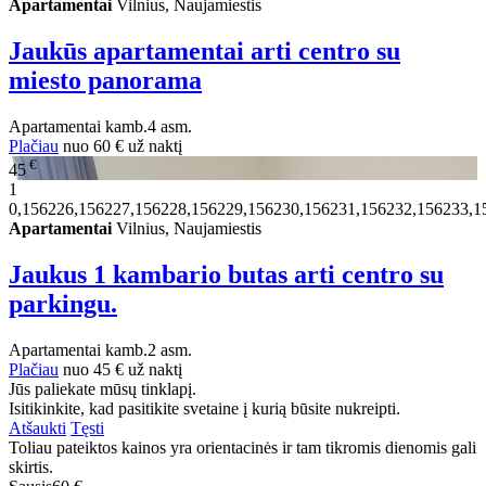
Apartamentai
Vilnius, Naujamiestis
Jaukūs apartamentai arti centro su
miesto panorama
Apartamentai
kamb.
4 asm.
Plačiau
nuo
60 €
už naktį
€
45
1
0,156226,156227,156228,156229,156230,156231,156232,156233,1
Apartamentai
Vilnius, Naujamiestis
Jaukus 1 kambario butas arti centro su
parkingu.
Apartamentai
kamb.
2 asm.
Plačiau
nuo
45 €
už naktį
Jūs paliekate mūsų tinklapį.
Isitikinkite, kad pasitikite svetaine į kurią būsite nukreipti.
Atšaukti
Tęsti
Toliau pateiktos kainos yra orientacinės ir tam tikromis dienomis gali
skirtis.