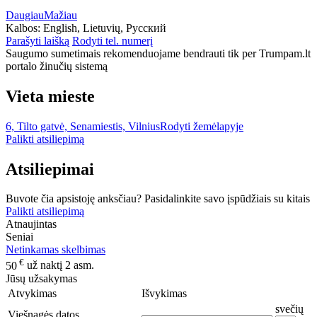
Daugiau
Mažiau
Kalbos:
English, Lietuvių, Русский
Parašyti laišką
Rodyti tel. numerį
Saugumo sumetimais rekomenduojame bendrauti tik per Trumpam.lt
portalo žinučių sistemą
Vieta mieste
6, Tilto gatvė, Senamiestis, Vilnius
Rodyti žemėlapyje
Palikti atsiliepimą
Atsiliepimai
Buvote čia apsistoję anksčiau? Pasidalinkite savo įspūdžiais su kitais
Palikti atsiliepimą
Atnaujintas
Seniai
Netinkamas skelbimas
€
50
už naktį 2 asm.
Jūsų užsakymas
Atvykimas
Išvykimas
svečių
Viešnagės datos