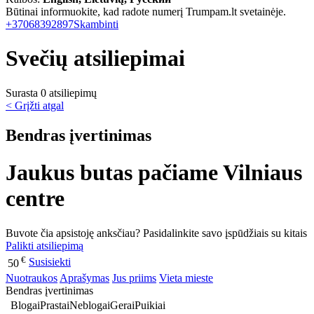
Būtinai informuokite, kad radote numerį Trumpam.lt svetainėje.
+37068392897
Skambinti
Svečių atsiliepimai
Surasta 0 atsiliepimų
< Grįžti atgal
Bendras įvertinimas
Jaukus butas pačiame Vilniaus
centre
Buvote čia apsistoję anksčiau? Pasidalinkite savo įspūdžiais su kitais
Palikti atsiliepimą
€
Susisiekti
50
Nuotraukos
Aprašymas
Jus priims
Vieta mieste
Bendras įvertinimas
Blogai
Prastai
Neblogai
Gerai
Puikiai