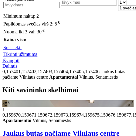
Minimum naktų:
2
€
Papildomas svečias virš 2:
5
€
Nuoma iki 3 val:
30
Kaina viso:
Susisiekti
Tikrinti užimtumą
Išsaugoti
Dalintis
0,157401,157402,157403,157404,157405,157406
Jaukus butas
pačiame Vilniaus centre
Apartamentai
Vilnius, Senamiestis
Kiti savininko skelbimai
€
45
1
0,159670,159671,159672,159673,159674,159675,159676,159677,1
Apartamentai
Vilnius, Senamiestis
Jaukus butas pačiame Vilniaus centre