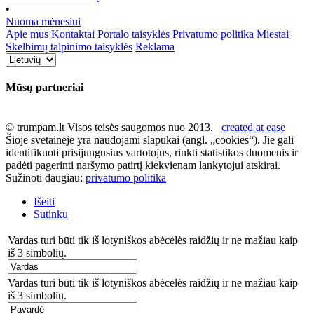
•
Nuoma mėnesiui
Apie mus
Kontaktai
Portalo taisyklės
Privatumo politika
Miestai
Skelbimų talpinimo taisyklės
Reklama
Mūsų partneriai
© trumpam.lt Visos teisės saugomos nuo 2013.
created at ease
Šioje svetainėje yra naudojami slapukai (angl. „cookies“). Jie gali
identifikuoti prisijungusius vartotojus, rinkti statistikos duomenis ir
padėti pagerinti naršymo patirtį kiekvienam lankytojui atskirai.
Sužinoti daugiau:
privatumo politika
Išeiti
Sutinku
Vardas turi būti tik iš lotyniškos abėcėlės raidžių ir ne mažiau kaip
iš 3 simbolių.
Vardas turi būti tik iš lotyniškos abėcėlės raidžių ir ne mažiau kaip
iš 3 simbolių.