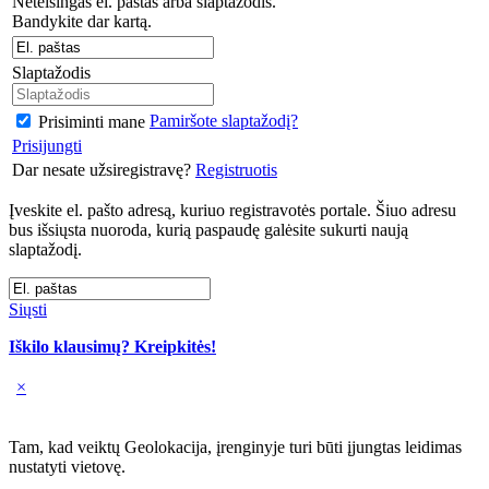
Neteisingas el. paštas arba slaptažodis.
Bandykite dar kartą.
Slaptažodis
Pamiršote slaptažodį?
Prisiminti mane
Prisijungti
Dar nesate užsiregistravę?
Registruotis
Įveskite el. pašto adresą, kuriuo registravotės portale. Šiuo adresu
bus išsiųsta nuoroda, kurią paspaudę galėsite sukurti naują
slaptažodį.
Siųsti
Iškilo klausimų? Kreipkitės!
×
Tam, kad veiktų Geolokacija, įrenginyje turi būti įjungtas leidimas
nustatyti vietovę.