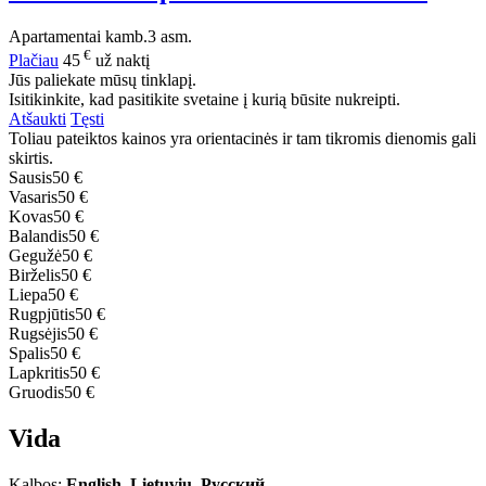
Apartamentai
kamb.
3 asm.
€
Plačiau
45
už naktį
Jūs paliekate mūsų tinklapį.
Isitikinkite, kad pasitikite svetaine į kurią būsite nukreipti.
Atšaukti
Tęsti
Toliau pateiktos kainos yra orientacinės ir tam tikromis dienomis gali
skirtis.
Sausis
50 €
Vasaris
50 €
Kovas
50 €
Balandis
50 €
Gegužė
50 €
Birželis
50 €
Liepa
50 €
Rugpjūtis
50 €
Rugsėjis
50 €
Spalis
50 €
Lapkritis
50 €
Gruodis
50 €
Vida
Kalbos:
English, Lietuvių, Русский