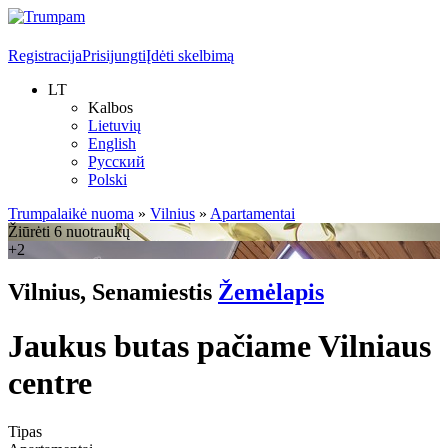
Registracija
Prisijungti
Įdėti skelbimą
LT
Kalbos
Lietuvių
English
Русский
Polski
Trumpalaikė nuoma
»
Vilnius
»
Apartamentai
Žiūrėti 6 nuotraukų
+2
Vilnius, Senamiestis
Žemėlapis
Jaukus butas pačiame Vilniaus
centre
Tipas