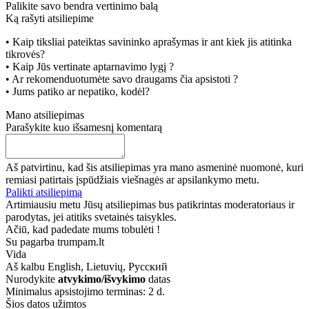
Palikite savo bendra vertinimo balą
Ką rašyti atsiliepime
• Kaip tiksliai pateiktas savininko aprašymas ir ant kiek jis atitinka
tikrovės?
• Kaip Jūs vertinate aptarnavimo lygį ?
• Ar rekomenduotumėte savo draugams čia apsistoti ?
• Jums patiko ar nepatiko, kodėl?
Mano atsiliepimas
Parašykite kuo išsamesnį komentarą
Aš patvirtinu, kad šis atsiliepimas yra mano asmeninė nuomonė, kuri
remiasi patirtais įspūdžiais viešnagės ar apsilankymo metu.
Palikti atsiliepimą
Artimiausiu metu Jūsų atsiliepimas bus patikrintas moderatoriaus ir
parodytas, jei atitiks svetainės taisykles.
Ačiū, kad padedate mums tobulėti !
Su pagarba trumpam.lt
Vida
Aš kalbu
English, Lietuvių, Русский
Nurodykite
atvykimo/išvykimo
datas
Minimalus apsistojimo terminas: 2 d.
Šios datos užimtos