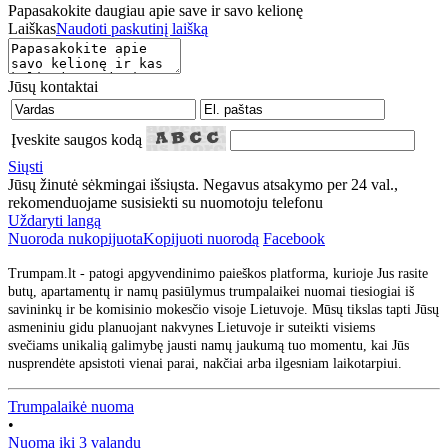
Papasakokite daugiau apie save ir savo kelionę
Laiškas
Naudoti paskutinį laišką
Jūsų kontaktai
Įveskite saugos kodą
Siųsti
Jūsų žinutė sėkmingai išsiųsta. Negavus atsakymo per 24 val.,
rekomenduojame susisiekti su nuomotoju telefonu
Uždaryti langą
Nuoroda nukopijuota
Kopijuoti nuorodą
Facebook
Trumpam.lt - patogi apgyvendinimo paieškos platforma, kurioje Jus rasite
butų, apartamentų ir namų pasiūlymus trumpalaikei nuomai tiesiogiai iš
savininkų ir be komisinio mokesčio visoje Lietuvoje. Mūsų tikslas tapti Jūsų
asmeniniu gidu planuojant nakvynes Lietuvoje ir suteikti visiems
svečiams unikalią galimybę jausti namų jaukumą tuo momentu, kai Jūs
nusprendėte apsistoti vienai parai, nakčiai arba ilgesniam laikotarpiui.
Trumpalaikė nuoma
•
Nuoma iki 3 valandų