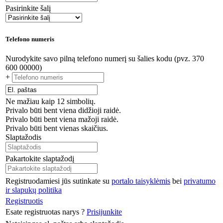
Pasirinkite šalį
Telefono numeris
Nurodykite savo pilną telefono numerį su šalies kodu (pvz. 370
600 00000)
+
Ne mažiau kaip 12 simbolių.
Privalo būti bent viena didžioji raidė.
Privalo būti bent viena mažoji raidė.
Privalo būti bent vienas skaičius.
Slaptažodis
Pakartokite slaptažodį
Registruodamiesi jūs sutinkate su
portalo taisyklėmis
bei
privatumo
ir slapukų politika
Registruotis
Esate registruotas narys ?
Prisijunkite