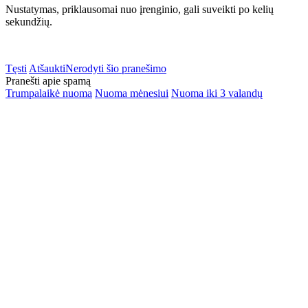
Nustatymas, priklausomai nuo įrenginio, gali suveikti po kelių
sekundžių.
Tęsti
Atšaukti
Nerodyti šio pranešimo
Pranešti apie spamą
Trumpalaikė nuoma
Nuoma mėnesiui
Nuoma iki 3 valandų