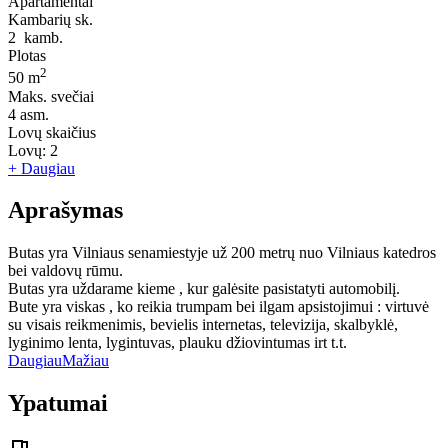
Apartamentai
Kambarių sk.
2
kamb.
Plotas
2
50 m
Maks. svečiai
4
asm.
Lovų skaičius
Lovų:
2
+ Daugiau
Aprašymas
Butas yra Vilniaus senamiestyje už 200 metrų nuo Vilniaus katedros
bei valdovų rūmu.
Butas yra uždarame kieme , kur galėsite pasistatyti automobilį.
Bute yra viskas , ko reikia trumpam bei ilgam apsistojimui : virtuvė
su visais reikmenimis, bevielis internetas, televizija, skalbyklė,
lyginimo lenta, lygintuvas, plauku džiovintumas irt t.t.
Daugiau
Mažiau
Ypatumai