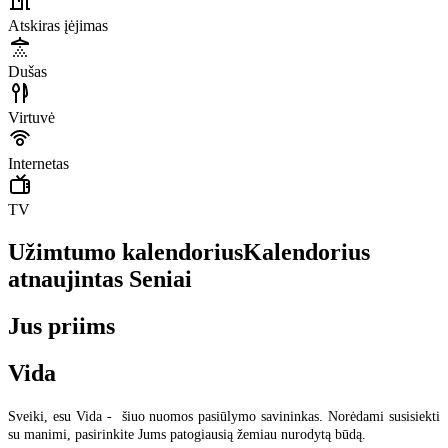
Atskiras įėjimas
Dušas
Virtuvė
Internetas
TV
Užimtumo kalendorius
Kalendorius
atnaujintas
Seniai
Jus priims
Vida
Sveiki, esu Vida - šiuo nuomos pasiūlymo savininkas. Norėdami susisiekti
su manimi, pasirinkite Jums patogiausią žemiau nurodytą būdą.