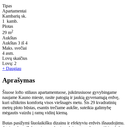
Tipas
Apartamentai
Kambarių sk.
1
kamb.
Plotas
2
29 m
Aukštas
Aukštas
3 iš 4
Maks. svečiai
4
asm.
Lovų skaičius
Lovų:
2
+ Daugiau
Aprašymas
Šiuose lofto stiliaus apartamentuose, įsikūrusiuose gyvybingame
naujame Kauno mieste, rasite patogią ir jaukią gyvenamąją erdvę,
kuri užtikrins komfortą visos viešnagės metu. Šis 29 kvadratinių
metrų ploto būstas, esantis trečiame aukšte, suteikia galimybę
mėgautis vaizdu į ramų vidinį kiemą.
Butas pasižymi šiuolaikišku dizainu ir efektyviu erdvės išnaudojimu.