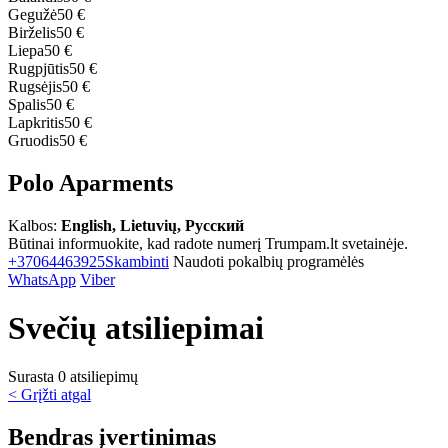
Gegužė
50 €
Birželis
50 €
Liepa
50 €
Rugpjūtis
50 €
Rugsėjis
50 €
Spalis
50 €
Lapkritis
50 €
Gruodis
50 €
Polo Aparments
Kalbos:
English, Lietuvių, Русский
Būtinai informuokite, kad radote numerį Trumpam.lt svetainėje.
+37064463925
Skambinti
Naudoti pokalbių programėlės
WhatsApp
Viber
Svečių atsiliepimai
Surasta 0 atsiliepimų
< Grįžti atgal
Bendras įvertinimas