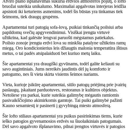
Atviro plano išplanavimas sukuria erdvios atmosferos pojūtį, o lofto
bruožai suteikia unikalumo. Maximaliai apgalvotas interjeras leidžia
apsistoti iki keturiems asmenims, todėl šis būstas yra tinkamas tiek
šeimoms, tiek draugų grupėms.
Apartamentai turi patogią sofa-lovą, puikiai tinkančią poilsiui arba
papildomų svečių apgyvendinimui. Visiškai įrengta virtuvė
užtikrina, kad galėsite lengvai paruošti mėgstamus patiekalus.
Poilsio zonoje įrengta erdvi lova su minkšta patalyne užtikrins ramų
miegą. Oro kondicionierius leis džiaugtis malonia temperatūra ištisus
metus, o tai padės atsipalaiduoti bet kuriuo metų laiku.
Šie apartamentai yra draugiški gyvūnams, todėl galite keliauti su
savo augintiniais. Jums nereikės jaudintis dėl jų komforto ir
patogumo, nes ši vieta skirta visiems šeimos nariams.
Vieta, kurioje įsikūrę apartamentai, siūlo patogų priėjimą prie įvairių
paslaugų, įskaitant parduotuves, restoranus ir kultūros objektus.
Netoliese yra parkai, kurie suteikia galimybę mėgautis ramiomis
pasivaikščiojimo akimirkomis gamtoje. Tai puiki galimybė pažinti
Kauno senamiestį ir pasinerti į gyvybingą miesto atmosferą.
Šie lofto stiliaus apartamentai yra puikus pasirinkimas tiems, kurie
ieško patogios gyvenamosios erdvės su šiuolaikiniais patogumais.
Dėl savo apgalvoto išplanavimo, pilnai įrengtos virtuvės ir patogios