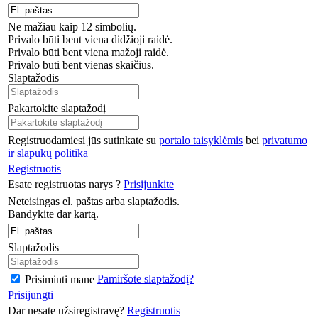
Ne mažiau kaip 12 simbolių.
Privalo būti bent viena didžioji raidė.
Privalo būti bent viena mažoji raidė.
Privalo būti bent vienas skaičius.
Slaptažodis
Pakartokite slaptažodį
Registruodamiesi jūs sutinkate su
portalo taisyklėmis
bei
privatumo
ir slapukų politika
Registruotis
Esate registruotas narys ?
Prisijunkite
Neteisingas el. paštas arba slaptažodis.
Bandykite dar kartą.
Slaptažodis
Pamiršote slaptažodį?
Prisiminti mane
Prisijungti
Dar nesate užsiregistravę?
Registruotis