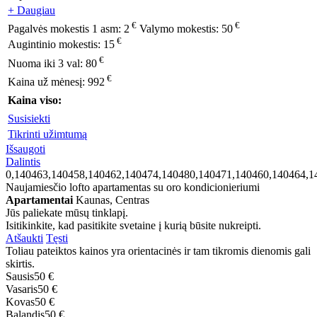
+ Daugiau
€
€
Pagalvės mokestis 1 asm:
2
Valymo mokestis:
50
€
Augintinio mokestis:
15
€
Nuoma iki 3 val:
80
€
Kaina už mėnesį:
992
Kaina viso:
Susisiekti
Tikrinti užimtumą
Išsaugoti
Dalintis
0,140463,140458,140462,140474,140480,140471,140460,140464,1
Naujamiesčio lofto apartamentas su oro kondicionieriumi
Apartamentai
Kaunas, Centras
Jūs paliekate mūsų tinklapį.
Isitikinkite, kad pasitikite svetaine į kurią būsite nukreipti.
Atšaukti
Tęsti
Toliau pateiktos kainos yra orientacinės ir tam tikromis dienomis gali
skirtis.
Sausis
50 €
Vasaris
50 €
Kovas
50 €
Balandis
50 €