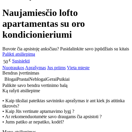
Naujamiesčio lofto
apartamentas su oro
kondicionieriumi
Buvote čia apsistoję anksčiau? Pasidalinkite savo įspūdžiais su kitais
Palikti atsiliepimą
€
Susisiekti
50
Nuotraukos
Aprašymas
Jus priims
Vieta mieste
Bendras įvertinimas
Blogai
Prastai
Neblogai
Gerai
Puikiai
Palikite savo bendra vertinimo balą
Ką rašyti atsiliepime
• Kaip tiksliai pateiktas savininko aprašymas ir ant kiek jis atitinka
tikrovės?
• Kaip Jūs vertinate aptarnavimo lygį ?
• Ar rekomenduotumėte savo draugams čia apsistoti ?
• Jums patiko ar nepatiko, kodėl?
Mano atsiliepimas