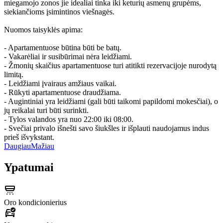
miegamojo zonos jie idealiai tinka iki keturių asmenų grupėms,
siekiančioms įsimintinos viešnagės.
Nuomos taisyklės apima:
- Apartamentuose būtina būti be batų.
- Vakarėliai ir susibūrimai nėra leidžiami.
- Žmonių skaičius apartamentuose turi atitikti rezervacijoje nurodytą
limitą.
- Leidžiami įvairaus amžiaus vaikai.
- Rūkyti apartamentuose draudžiama.
- Augintiniai yra leidžiami (gali būti taikomi papildomi mokesčiai), o
jų reikalai turi būti surinkti.
- Tylos valandos yra nuo 22:00 iki 08:00.
- Svečiai privalo išnešti savo šiukšles ir išplauti naudojamus indus
prieš išvykstant.
Daugiau
Mažiau
Ypatumai
Oro kondicionierius