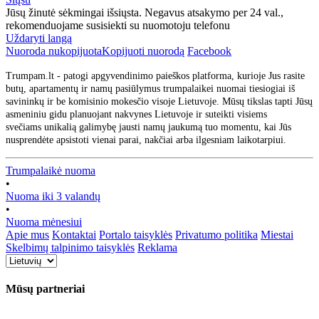
Jūsų žinutė sėkmingai išsiųsta. Negavus atsakymo per 24 val.,
rekomenduojame susisiekti su nuomotoju telefonu
Uždaryti langą
Nuoroda nukopijuota
Kopijuoti nuorodą
Facebook
Trumpam.lt - patogi apgyvendinimo paieškos platforma, kurioje Jus rasite
butų, apartamentų ir namų pasiūlymus trumpalaikei nuomai tiesiogiai iš
savininkų ir be komisinio mokesčio visoje Lietuvoje. Mūsų tikslas tapti Jūsų
asmeniniu gidu planuojant nakvynes Lietuvoje ir suteikti visiems
svečiams unikalią galimybę jausti namų jaukumą tuo momentu, kai Jūs
nusprendėte apsistoti vienai parai, nakčiai arba ilgesniam laikotarpiui.
Trumpalaikė nuoma
•
Nuoma iki 3 valandų
•
Nuoma mėnesiui
Apie mus
Kontaktai
Portalo taisyklės
Privatumo politika
Miestai
Skelbimų talpinimo taisyklės
Reklama
Mūsų partneriai