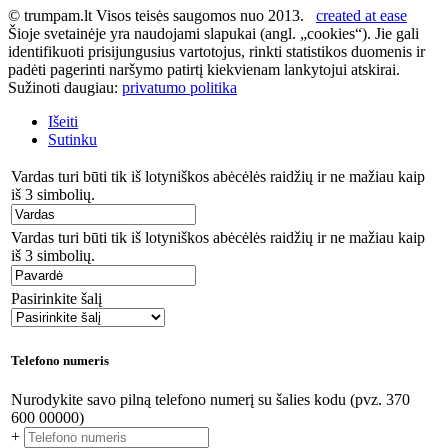
© trumpam.lt Visos teisės saugomos nuo 2013.
created at ease
Šioje svetainėje yra naudojami slapukai (angl. „cookies“). Jie gali
identifikuoti prisijungusius vartotojus, rinkti statistikos duomenis ir
padėti pagerinti naršymo patirtį kiekvienam lankytojui atskirai.
Sužinoti daugiau:
privatumo politika
Išeiti
Sutinku
Vardas turi būti tik iš lotyniškos abėcėlės raidžių ir ne mažiau kaip
iš 3 simbolių.
Vardas turi būti tik iš lotyniškos abėcėlės raidžių ir ne mažiau kaip
iš 3 simbolių.
Pasirinkite šalį
Telefono numeris
Nurodykite savo pilną telefono numerį su šalies kodu (pvz. 370
600 00000)
+