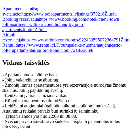
Apartamentas mūsų
svetainėje:
https://www.poloapartments.lt/listings/373216
Žiūrėti
Booking rezervacija
https://www.booking.com/hotel/lt/new-town-
loft-apartment-with-air-conditioning-by-polo-
apartments.lt.html
Žiūrėti
Airbnb
rezervacija
https://www.airbnb.com/rooms/922433595072364791
Žiūr
Rentu.lt
https://www.rentu.lt/LT/trumpalaike-nuoma/naujamiescio-
lofto-apartamentas-su-oro-kondicioni-7218/
Žiūrėti
Vidaus taisyklės
- Apartamentuose būti be batų.
- Jokių vakarėlių ar susibūrimų.
- Žmonių limitas apartamentuose yra rezervacijoje nurodytas žmonių
skaičius. Jokių papildomų svečių.
- Leidžiami įvairaus amžiaus vaikai.
- Rūkyti apartamentuose draudžiama.
- Leidžiami augintiniai (gali būti taikomi papildomi mokesčiai).
Augintinių reikalai privalo būti surinkti jų šeimininkų.
- Tylos valandos yra nuo 22:00 iki 08:00.
- Svečiai privalo išnešti savo šiūkšles ir išplauti panaudotus indus
prieš išvykstant