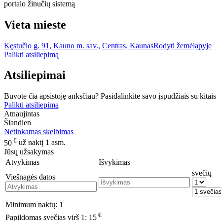
portalo žinučių sistemą
Vieta mieste
Kęstučio g. 91, Kauno m. sav., Centras, Kaunas
Rodyti žemėlapyje
Palikti atsiliepimą
Atsiliepimai
Buvote čia apsistoję anksčiau? Pasidalinkite savo įspūdžiais su kitais
Palikti atsiliepimą
Atnaujintas
Šiandien
Netinkamas skelbimas
€
50
už naktį 1 asm.
Jūsų užsakymas
Atvykimas
Išvykimas
svečių
Viešnagės datos
Minimum naktų:
1
€
Papildomas svečias virš 1:
15