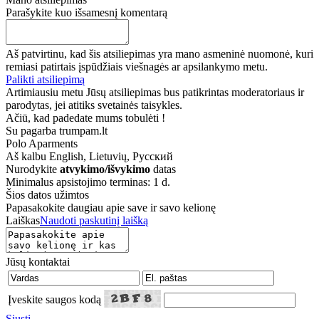
Parašykite kuo išsamesnį komentarą
Aš patvirtinu, kad šis atsiliepimas yra mano asmeninė nuomonė, kuri
remiasi patirtais įspūdžiais viešnagės ar apsilankymo metu.
Palikti atsiliepimą
Artimiausiu metu Jūsų atsiliepimas bus patikrintas moderatoriaus ir
parodytas, jei atitiks svetainės taisykles.
Ačiū, kad padedate mums tobulėti !
Su pagarba trumpam.lt
Polo Aparments
Aš kalbu
English, Lietuvių, Русский
Nurodykite
atvykimo/išvykimo
datas
Minimalus apsistojimo terminas: 1 d.
Šios datos užimtos
Papasakokite daugiau apie save ir savo kelionę
Laiškas
Naudoti paskutinį laišką
Jūsų kontaktai
Įveskite saugos kodą
Siųsti