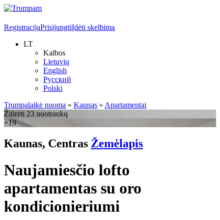
Registracija
Prisijungti
Įdėti skelbimą
LT
Kalbos
Lietuvių
English
Русский
Polski
Trumpalaikė nuoma
»
Kaunas
»
Apartamentai
Žiūrėti 23 nuotraukų
+19
Kaunas, Centras
Žemėlapis
Naujamiesčio lofto
apartamentas su oro
kondicionieriumi