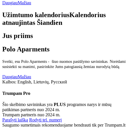
Daugiau
Mažiau
Užimtumo kalendorius
Kalendorius
atnaujintas
Šiandien
Jus priims
Polo Aparments
Sveiki, esu Polo Aparments - šiuo nuomos pasiūlymo savininkas. Norėdami
susisiekti su manimi, pasirinkite Jums patogiausią žemiau nurodytą būdą.
Daugiau
Mažiau
Kalbos:
English, Lietuvių, Русский
Trumpam Pro
Šio skelbimo savininkas yra
PLUS
programos narys ir mūsų
patikimas partneris nuo 2024 m.
Trumpam partneris nuo 2024 m.
Parašyti laišką
Rodyti tel. numerį
Saugumo sumetimais rekomenduojame bendrauti tik per Trumpam.lt