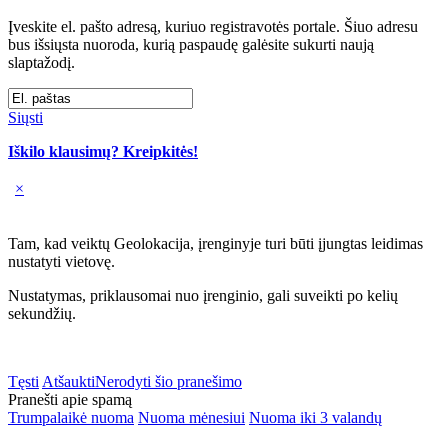
Įveskite el. pašto adresą, kuriuo registravotės portale. Šiuo adresu
bus išsiųsta nuoroda, kurią paspaudę galėsite sukurti naują
slaptažodį.
Siųsti
Iškilo klausimų? Kreipkitės!
×
Tam, kad veiktų Geolokacija, įrenginyje turi būti įjungtas leidimas
nustatyti vietovę.
Nustatymas, priklausomai nuo įrenginio, gali suveikti po kelių
sekundžių.
Tęsti
Atšaukti
Nerodyti šio pranešimo
Pranešti apie spamą
Trumpalaikė nuoma
Nuoma mėnesiui
Nuoma iki 3 valandų