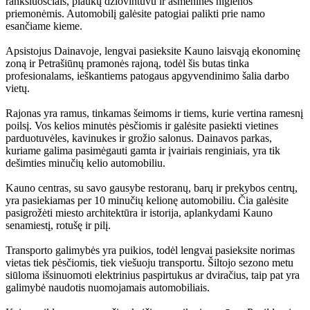
rankšluosčiais, plaukų džiovintuvu ir asmeninės higienos
priemonėmis. Automobilį galėsite patogiai palikti prie namo
esančiame kieme.
Apsistojus Dainavoje, lengvai pasieksite Kauno laisvąją ekonominę
zoną ir Petrašiūnų pramonės rajoną, todėl šis butas tinka
profesionalams, ieškantiems patogaus apgyvendinimo šalia darbo
vietų.
Rajonas yra ramus, tinkamas šeimoms ir tiems, kurie vertina ramesnį
poilsį. Vos kelios minutės pėsčiomis ir galėsite pasiekti vietines
parduotuvėles, kavinukes ir grožio salonus. Dainavos parkas,
kuriame galima pasimėgauti gamta ir įvairiais renginiais, yra tik
dešimties minučių kelio automobiliu.
Kauno centras, su savo gausybe restoranų, barų ir prekybos centrų,
yra pasiekiamas per 10 minučių kelionę automobiliu. Čia galėsite
pasigrožėti miesto architektūra ir istorija, aplankydami Kauno
senamiestį, rotušę ir pilį.
Transporto galimybės yra puikios, todėl lengvai pasieksite norimas
vietas tiek pėsčiomis, tiek viešuoju transportu. Šiltojo sezono metu
siūloma išsinuomoti elektrinius paspirtukus ar dviračius, taip pat yra
galimybė naudotis nuomojamais automobiliais.