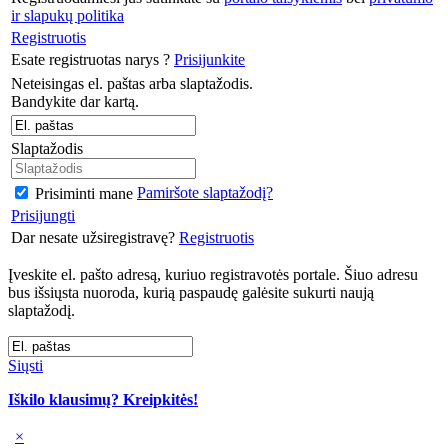
ir slapukų politika
Registruotis
Esate registruotas narys ?
Prisijunkite
Neteisingas el. paštas arba slaptažodis.
Bandykite dar kartą.
Slaptažodis
Pamiršote slaptažodį?
Prisiminti mane
Prisijungti
Dar nesate užsiregistravę?
Registruotis
Įveskite el. pašto adresą, kuriuo registravotės portale. Šiuo adresu
bus išsiųsta nuoroda, kurią paspaudę galėsite sukurti naują
slaptažodį.
Siųsti
Iškilo klausimų? Kreipkitės!
×