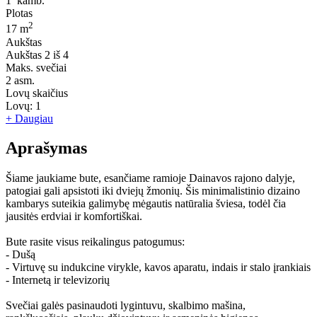
1
kamb.
Plotas
2
17 m
Aukštas
Aukštas
2 iš 4
Maks. svečiai
2
asm.
Lovų skaičius
Lovų:
1
+ Daugiau
Aprašymas
Šiame jaukiame bute, esančiame ramioje Dainavos rajono dalyje,
patogiai gali apsistoti iki dviejų žmonių. Šis minimalistinio dizaino
kambarys suteikia galimybę mėgautis natūralia šviesa, todėl čia
jausitės erdviai ir komfortiškai.
Bute rasite visus reikalingus patogumus:
- Dušą
- Virtuvę su indukcine virykle, kavos aparatu, indais ir stalo įrankiais
- Internetą ir televizorių
Svečiai galės pasinaudoti lygintuvu, skalbimo mašina,