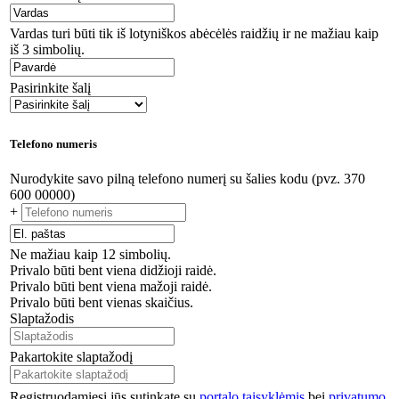
Vardas turi būti tik iš lotyniškos abėcėlės raidžių ir ne mažiau kaip
iš 3 simbolių.
Pasirinkite šalį
Telefono numeris
Nurodykite savo pilną telefono numerį su šalies kodu (pvz. 370
600 00000)
+
Ne mažiau kaip 12 simbolių.
Privalo būti bent viena didžioji raidė.
Privalo būti bent viena mažoji raidė.
Privalo būti bent vienas skaičius.
Slaptažodis
Pakartokite slaptažodį
Registruodamiesi jūs sutinkate su
portalo taisyklėmis
bei
privatumo