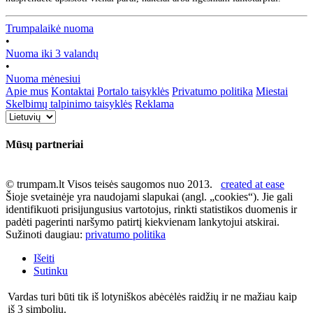
Trumpalaikė nuoma
•
Nuoma iki 3 valandų
•
Nuoma mėnesiui
Apie mus
Kontaktai
Portalo taisyklės
Privatumo politika
Miestai
Skelbimų talpinimo taisyklės
Reklama
Mūsų partneriai
© trumpam.lt Visos teisės saugomos nuo 2013.
created at ease
Šioje svetainėje yra naudojami slapukai (angl. „cookies“). Jie gali
identifikuoti prisijungusius vartotojus, rinkti statistikos duomenis ir
padėti pagerinti naršymo patirtį kiekvienam lankytojui atskirai.
Sužinoti daugiau:
privatumo politika
Išeiti
Sutinku
Vardas turi būti tik iš lotyniškos abėcėlės raidžių ir ne mažiau kaip
iš 3 simbolių.