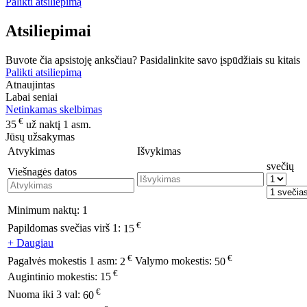
Palikti atsiliepimą
Atsiliepimai
Buvote čia apsistoję anksčiau? Pasidalinkite savo įspūdžiais su kitais
Palikti atsiliepimą
Atnaujintas
Labai seniai
Netinkamas skelbimas
€
35
už naktį 1 asm.
Jūsų užsakymas
Atvykimas
Išvykimas
svečių
Viešnagės datos
Minimum naktų:
1
€
Papildomas svečias virš 1:
15
+ Daugiau
€
€
Pagalvės mokestis 1 asm:
2
Valymo mokestis:
50
€
Augintinio mokestis:
15
€
Nuoma iki 3 val:
60