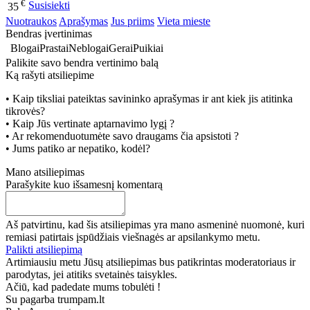
€
Susisiekti
35
Nuotraukos
Aprašymas
Jus priims
Vieta mieste
Bendras įvertinimas
Blogai
Prastai
Neblogai
Gerai
Puikiai
Palikite savo bendra vertinimo balą
Ką rašyti atsiliepime
• Kaip tiksliai pateiktas savininko aprašymas ir ant kiek jis atitinka
tikrovės?
• Kaip Jūs vertinate aptarnavimo lygį ?
• Ar rekomenduotumėte savo draugams čia apsistoti ?
• Jums patiko ar nepatiko, kodėl?
Mano atsiliepimas
Parašykite kuo išsamesnį komentarą
Aš patvirtinu, kad šis atsiliepimas yra mano asmeninė nuomonė, kuri
remiasi patirtais įspūdžiais viešnagės ar apsilankymo metu.
Palikti atsiliepimą
Artimiausiu metu Jūsų atsiliepimas bus patikrintas moderatoriaus ir
parodytas, jei atitiks svetainės taisykles.
Ačiū, kad padedate mums tobulėti !
Su pagarba trumpam.lt