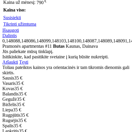
€
Kaina už mėnesį:
790
Kaina viso:
Susisiekti
Tikrinti užimtumą
Išsaugoti
Dalintis
0,148088,148086,148099,148103,148100,148087,148089,148091,1
Pramonės apartmentas #11
Butas
Kaunas, Dainava
Jūs paliekate mūsų tinklapį.
Isitikinkite, kad pasitikite svetaine į kurią būsite nukreipti.
Atšaukti
Tęsti
Toliau pateiktos kainos yra orientacinės ir tam tikromis dienomis gali
skirtis.
Sausis
35 €
Vasaris
35 €
Kovas
35 €
Balandis
35 €
Gegužė
35 €
Birželis
35 €
Liepa
35 €
Rugpjūtis
35 €
Rugsėjis
35 €
Spalis
35 €
Lapkritis
35 €