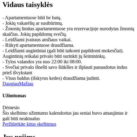
Vidaus taisyklės
- Apartamentuose būti be batų.
- Jokių vakarėlių ar susibūrimų.
- Žmonių limitas apartamentuose yra rezervacijoje nurodytas žmonių
skaičius. Jokių papildomų svečių.
- Leidžiami įvairaus amžiaus vaikai.
- Rūkyti apartamentuose draudžiama.
- Leidžiami augintiniai (gali būti taikomi papildomi mokesčiai).
Augintinių reikalai privalo būti surinkti jų šeimininkų.
- Tylos valandos yra nuo 22:00 iki 08:00.
- Svečiai privalo išnešti savo šiūkšles ir išplauti panaudotus indus
prieš išvykstant
- Visus baldus (išskyrus kedes) draudžiama judinti.
Daugiau
Mažiau
Užimtumas
Dėmesio
Šio skelbimo užimtumo kalendorius jau seniai buvo atnaujintas ir
gali būti neaktualus
Peržiūrėkite kitus skelbimus