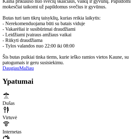
Kaina priklauso nuo svečių skaičiaus, vaikų ir gyvūnų. Papildomi
mokesčiai taikomi už papildomus svečius ir gyvūnus.
Butas turi tam tikrų taisyklių, kurias reikia laikytis:
- Nerekomenduojama būti su batais viduje
- Vakarėliai ir susibūrimai draudžiami
- Leidžiami įvairaus amžiaus vaikai
- Rūkyti draudžiama
- Tylos valandos nuo 22:00 iki 08:00
Šis butas puikiai tinka tiems, kurie ieško ramios vietos Kaune, su
patogumais ir geru susisiekimu.
Daugiau
Mažiau
Ypatumai
Dušas
Virtuvė
Internetas