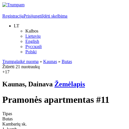
Registracija
Prisijungti
Įdėti skelbimą
LT
Kalbos
Lietuvių
English
Русский
Polski
Trumpalaikė nuoma
»
Kaunas
»
Butas
Žiūrėti 21 nuotraukų
+17
Kaunas, Dainava
Žemėlapis
Pramonės apartmentas #11
Tipas
Butas
Kambarių sk.