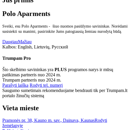
Jus priims
Polo Aparments
Sveiki, esu Polo Aparments - šiuo nuomos pasiūlymo savininkas. Norėdami
susisiekti su manimi, pasirinkite Jums patogiausią žemiau nurodytą būdą.
Daugiau
Mažiau
Kalbos:
English, Lietuvių, Русский
Trumpam Pro
Šio skelbimo savininkas yra
PLUS
programos narys ir mūsų
patikimas partneris nuo 2024 m.
Trumpam partneris nuo 2024 m.
Parašyti laišką
Rodyti tel. numerį
Saugumo sumetimais rekomenduojame bendrauti tik per Trumpam.lt
portalo žinučių sistemą
Vieta mieste
Pramonės pr. 38, Kauno m. sav., Dainava, Kaunas
Rodyti
žemėlapyje