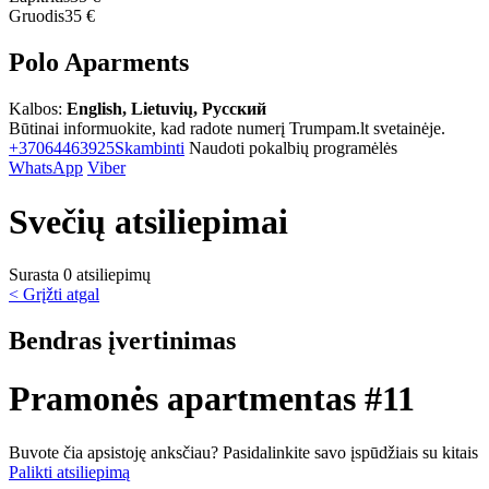
Gruodis
35 €
Polo Aparments
Kalbos:
English, Lietuvių, Русский
Būtinai informuokite, kad radote numerį Trumpam.lt svetainėje.
+37064463925
Skambinti
Naudoti pokalbių programėlės
WhatsApp
Viber
Svečių atsiliepimai
Surasta 0 atsiliepimų
< Grįžti atgal
Bendras įvertinimas
Pramonės apartmentas #11
Buvote čia apsistoję anksčiau? Pasidalinkite savo įspūdžiais su kitais
Palikti atsiliepimą