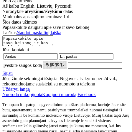
Polo Aparments
Aš kalbu
English, Lietuvių, Русский
Nurodykite
atvykimo/išvykimo
datas
Minimalus apsistojimo terminas: 1 d.
Šios datos užimtos
Papasakokite daugiau apie save ir savo kelionę
Laiškas
Naudoti paskutinį laišką
Jūsų kontaktai
Įveskite saugos kodą
Siųsti
Jūsų žinutė sėkmingai išsiųsta. Negavus atsakymo per 24 val.,
rekomenduojame susisiekti su nuomotoju telefonu
Uždaryti langą
Nuoroda nukopijuota
Kopijuoti nuorodą
Facebook
Trumpam.lt - patogi apgyvendinimo paieškos platforma, kurioje Jus rasite
butų, apartamentų ir namų pasiūlymus trumpalaikei nuomai tiesiogiai iš
savininkų ir be komisinio mokesčio visoje Lietuvoje. Mūsų tikslas tapti Jūsų
asmeniniu gidu planuojant nakvynes Lietuvoje ir suteikti visiems
svečiams unikalią galimybę jausti namų jaukumą tuo momentu, kai Jūs
nusprendėte apsistoti vienai parai, nakčiai arba ilgesniam laikotarpiui.