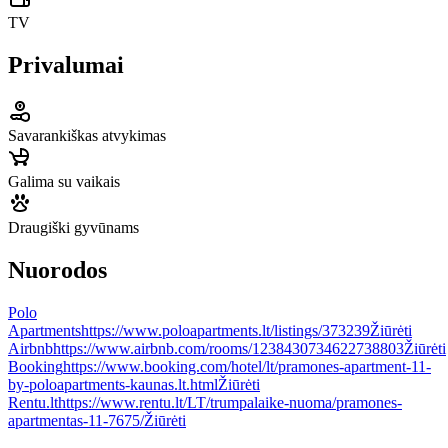
TV
Privalumai
Savarankiškas atvykimas
Galima su vaikais
Draugiški gyvūnams
Nuorodos
Polo
Apartments
https://www.poloapartments.lt/listings/373239
Žiūrėti
Airbnb
https://www.airbnb.com/rooms/1238430734622738803
Žiūrėti
Booking
https://www.booking.com/hotel/lt/pramones-apartment-11-
by-poloapartments-kaunas.lt.html
Žiūrėti
Rentu.lt
https://www.rentu.lt/LT/trumpalaike-nuoma/pramones-
apartmentas-11-7675/
Žiūrėti