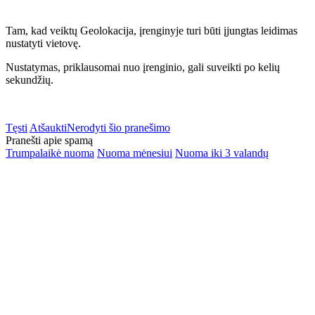
Tam, kad veiktų Geolokacija, įrenginyje turi būti įjungtas leidimas
nustatyti vietovę.
Nustatymas, priklausomai nuo įrenginio, gali suveikti po kelių
sekundžių.
Tęsti
Atšaukti
Nerodyti šio pranešimo
Pranešti apie spamą
Trumpalaikė nuoma
Nuoma mėnesiui
Nuoma iki 3 valandų