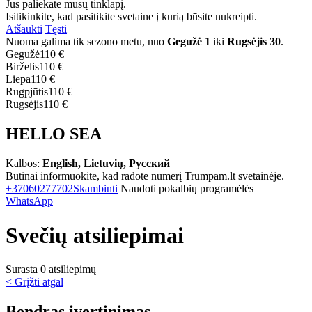
Jūs paliekate mūsų tinklapį.
Isitikinkite, kad pasitikite svetaine į kurią būsite nukreipti.
Atšaukti
Tęsti
Nuoma galima tik sezono metu, nuo
Gegužė 1
iki
Rugsėjis 30
.
Gegužė
110 €
Birželis
110 €
Liepa
110 €
Rugpjūtis
110 €
Rugsėjis
110 €
HELLO SEA
Kalbos:
English, Lietuvių, Русский
Būtinai informuokite, kad radote numerį Trumpam.lt svetainėje.
+37060277702
Skambinti
Naudoti pokalbių programėlės
WhatsApp
Svečių atsiliepimai
Surasta 0 atsiliepimų
< Grįžti atgal
Bendras įvertinimas