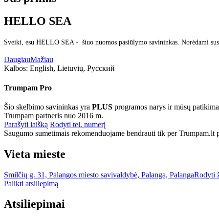
HELLO SEA
Sveiki, esu HELLO SEA - šiuo nuomos pasiūlymo savininkas. Norėdami susisi
Daugiau
Mažiau
Kalbos:
English, Lietuvių, Русский
Trumpam Pro
Šio skelbimo savininkas yra
PLUS
programos narys ir mūsų patikima
Trumpam partneris nuo 2016 m.
Parašyti laišką
Rodyti tel. numerį
Saugumo sumetimais rekomenduojame bendrauti tik per Trumpam.lt po
Vieta mieste
Smilčių g. 31, Palangos miesto savivaldybė, Palanga, Palanga
Rodyti 
Palikti atsiliepimą
Atsiliepimai