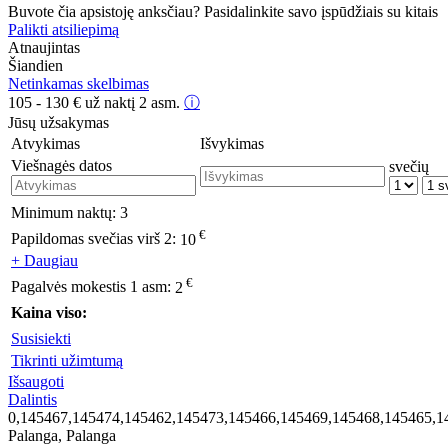
Buvote čia apsistoję anksčiau? Pasidalinkite savo įspūdžiais su kitais
Palikti atsiliepimą
Atnaujintas
Šiandien
Netinkamas skelbimas
105 - 130
€
už naktį 2 asm.
ⓘ
Jūsų užsakymas
Atvykimas
Išvykimas
Viešnagės datos
svečių
Minimum naktų:
3
€
Papildomas svečias virš 2:
10
+ Daugiau
€
Pagalvės mokestis 1 asm:
2
Kaina viso:
Susisiekti
Tikrinti užimtumą
Išsaugoti
Dalintis
0,145467,145474,145462,145473,145466,145469,145468,145465,1
Palanga, Palanga