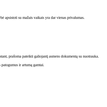
bė apsistoti su mažais vaikais yra dar vienas privalumas.
kstant, prašoma pateikti galiojantį asmens dokumentą su nuotrauka.
kus patogumus ir artumą gamtai.