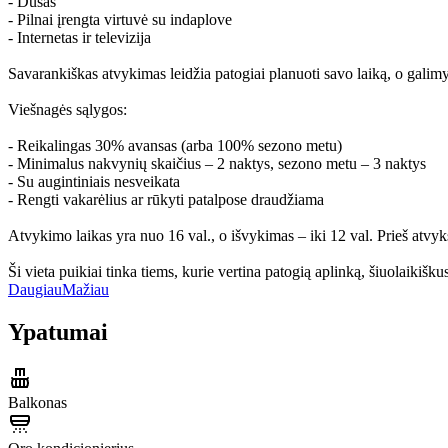
- Dušas
- Pilnai įrengta virtuvė su indaplove
- Internetas ir televizija
Savarankiškas atvykimas leidžia patogiai planuoti savo laiką, o galimy
Viešnagės sąlygos:
- Reikalingas 30% avansas (arba 100% sezono metu)
- Minimalus nakvynių skaičius – 2 naktys, sezono metu – 3 naktys
- Su augintiniais nesveikata
- Rengti vakarėlius ar rūkyti patalpose draudžiama
Atvykimo laikas yra nuo 16 val., o išvykimas – iki 12 val. Prieš atvy
Ši vieta puikiai tinka tiems, kurie vertina patogią aplinką, šiuolaikiš
Daugiau
Mažiau
Ypatumai
Balkonas