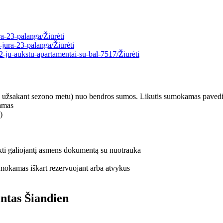
ura-23-palanga/
Žiūrėti
u-jura-23-palanga/
Žiūrėti
2-ju-aukstu-apartamentai-su-bal-7517/
Žiūrėti
 užsakant sezono metu) nuo bendros sumos. Likutis sumokamas pavedi
namas
)
kti galiojantį asmens dokumentą su nuotrauka
mokamas iškart rezervuojant arba atvykus
intas
Šiandien