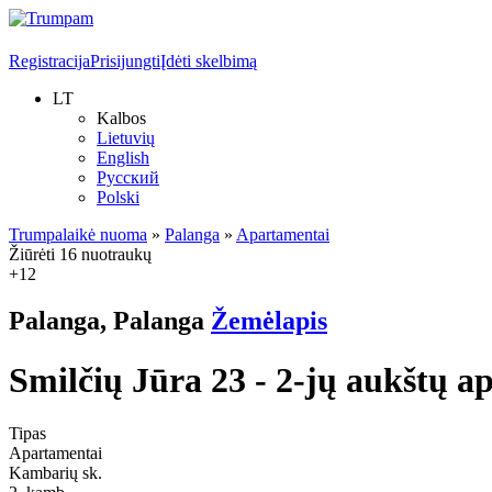
Registracija
Prisijungti
Įdėti skelbimą
LT
Kalbos
Lietuvių
English
Русский
Polski
Trumpalaikė nuoma
»
Palanga
»
Apartamentai
Žiūrėti 16 nuotraukų
+12
Palanga, Palanga
Žemėlapis
Smilčių Jūra 23 - 2-jų aukštų a
Tipas
Apartamentai
Kambarių sk.