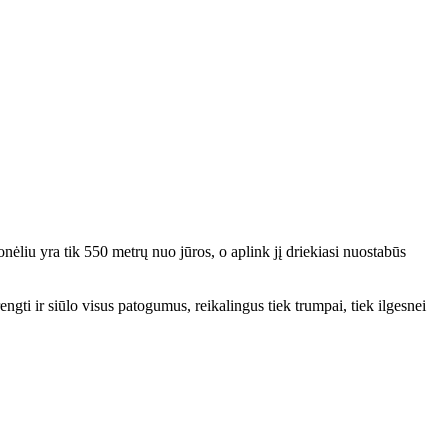
onėliu yra tik 550 metrų nuo jūros, o aplink jį driekiasi nuostabūs
gti ir siūlo visus patogumus, reikalingus tiek trumpai, tiek ilgesnei