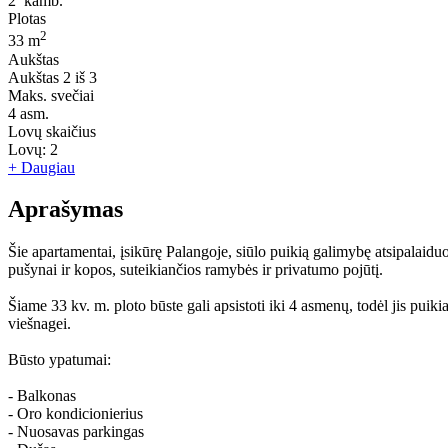
2
kamb.
Plotas
2
33 m
Aukštas
Aukštas
2 iš 3
Maks. svečiai
4
asm.
Lovų skaičius
Lovų:
2
+ Daugiau
Aprašymas
Šie apartamentai, įsikūrę Palangoje, siūlo puikią galimybę atsipalaiduot
pušynai ir kopos, suteikiančios ramybės ir privatumo pojūtį.
Šiame 33 kv. m. ploto būste gali apsistoti iki 4 asmenų, todėl jis pui
viešnagei.
Būsto ypatumai:
- Balkonas
- Oro kondicionierius
- Nuosavas parkingas