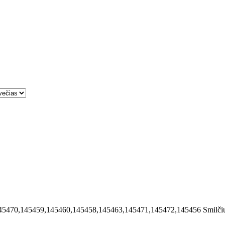
45470,145459,145460,145458,145463,145471,145472,145456
Smilči