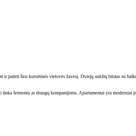
i ir patirti šios kurortinės vietovės žavesį. Dviejų aukštų būstas su balk
kiai tinka šeimoms ar draugų kompanijoms. Apartamentai yra moderniai įren