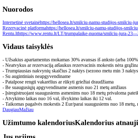
Nuorodos
Internetinė svetainė
https://hellosea.lt/smilciu-namu-studijos-smilciu-j
Rezervacinė platforma
https://hellosea.lt/smilciu-namu-studijos-smilci
Rentu.lt
https://www.rentu.lt/LT/trumpalaike-nuoma/smilciu-jura-23---
Vidaus taisyklės
- Užsakius apartamentus mokamas 30% avansas iš anksto (arba 100%
- Neatvykus ar rezervaciją atšaukus rezervacinis mokestis nėra grąži
- Trumpiausias nakvynių skaičius 2 naktys (sezono metu min 3 naktys
- Su augintiniais neapgyvendiname
- Patalpose rengti vakarėlius ar rūkyti griežtai draudžiama
- Be suaugusiųjų apgyvendiname asmenis nuo 21 metų amžiaus
- Įsiregistruojant suaugusiems asmenims nuo 18 metų privaloma patei
- Atvykimo laikas nuo 16 val, išvykimo laikas iki 12 val.
- Taikomas pagalvės mokestis 2 Eur/parai suaugusiems nuo 18 metų, 
Daugiau
Mažiau
Užimtumo kalendorius
Kalendorius atnauj
Jus priims