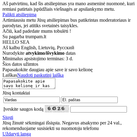
Aš patvirtinu, kad šis atsiliepimas yra mano asmeninė nuomonė, kuri
remiasi patirtais įspūdžiais viešnagės ar apsilankymo metu.
Palikti atsiliepimą
Artimiausiu metu Jūsų atsiliepimas bus patikrintas moderatoriaus ir
parodytas, jei atitiks svetainės taisykles.
Ačiū, kad padedate mums tobulėti !
Su pagarba trumpam.lt
HELLO SEA
Aš kalbu
English, Lietuvių, Русский
Nurodykite
atvykimo/išvykimo
datas
Minimalus apsistojimo terminas: 3 d.
Šios datos užimtos
Papasakokite daugiau apie save ir savo kelionę
Laiškas
Naudoti paskutinį laišką
Jūsų kontaktai
Įveskite saugos kodą
Siųsti
Jūsų žinutė sėkmingai išsiųsta. Negavus atsakymo per 24 val.,
rekomenduojame susisiekti su nuomotoju telefonu
Uždaryti langą