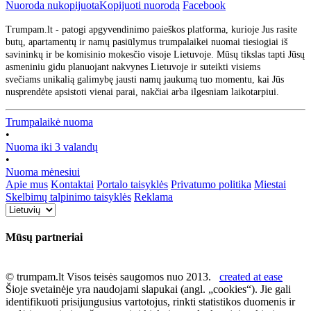
Nuoroda nukopijuota
Kopijuoti nuorodą
Facebook
Trumpam.lt - patogi apgyvendinimo paieškos platforma, kurioje Jus rasite
butų, apartamentų ir namų pasiūlymus trumpalaikei nuomai tiesiogiai iš
savininkų ir be komisinio mokesčio visoje Lietuvoje. Mūsų tikslas tapti Jūsų
asmeniniu gidu planuojant nakvynes Lietuvoje ir suteikti visiems
svečiams unikalią galimybę jausti namų jaukumą tuo momentu, kai Jūs
nusprendėte apsistoti vienai parai, nakčiai arba ilgesniam laikotarpiui.
Trumpalaikė nuoma
•
Nuoma iki 3 valandų
•
Nuoma mėnesiui
Apie mus
Kontaktai
Portalo taisyklės
Privatumo politika
Miestai
Skelbimų talpinimo taisyklės
Reklama
Mūsų partneriai
© trumpam.lt Visos teisės saugomos nuo 2013.
created at ease
Šioje svetainėje yra naudojami slapukai (angl. „cookies“). Jie gali
identifikuoti prisijungusius vartotojus, rinkti statistikos duomenis ir