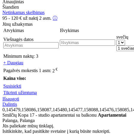
Atnaujintas
Šiandien
Netinkamas skelbimas
95 - 120
€
už naktį 2 asm.
ⓘ
Jūsų užsakymas
Atvykimas
Išvykimas
svečių
Viešnagės datos
Minimum naktų:
3
+ Daugiau
€
Pagalvės mokestis 1 asm:
2
Kaina viso:
Susisiekti
Tikrinti užimtumą
Išsaugoti
Dalintis
0,145479,158086,158087,145480,145477,158088,145476,158085,1
Smilčių Kopa 17 - studio apartamentai su balkonu
Apartamentai
Palanga, Palanga
Jūs paliekate mūsų tinklapį.
Isitikinkite, kad pasitikite svetaine į kurią būsite nukreipti.