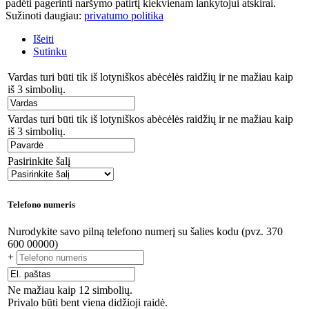
padėti pagerinti naršymo patirtį kiekvienam lankytojui atskirai.
Sužinoti daugiau:
privatumo politika
Išeiti
Sutinku
Vardas turi būti tik iš lotyniškos abėcėlės raidžių ir ne mažiau kaip
iš 3 simbolių.
Vardas turi būti tik iš lotyniškos abėcėlės raidžių ir ne mažiau kaip
iš 3 simbolių.
Pasirinkite šalį
Telefono numeris
Nurodykite savo pilną telefono numerį su šalies kodu (pvz. 370
600 00000)
+
Ne mažiau kaip 12 simbolių.
Privalo būti bent viena didžioji raidė.