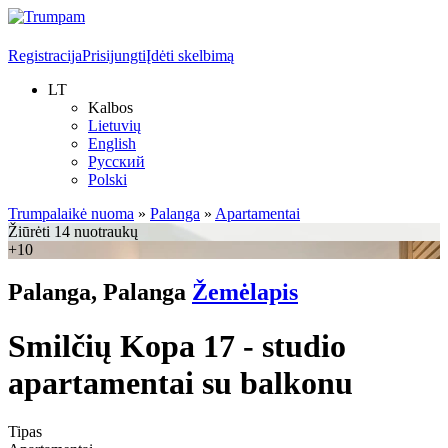
Registracija
Prisijungti
Įdėti skelbimą
LT
Kalbos
Lietuvių
English
Русский
Polski
Trumpalaikė nuoma
»
Palanga
»
Apartamentai
Žiūrėti 14 nuotraukų
+10
Palanga, Palanga
Žemėlapis
Smilčių Kopa 17 - studio
apartamentai su balkonu
Tipas