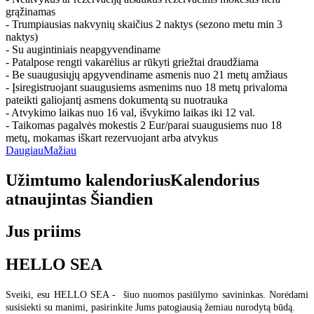
grąžinamas
- Trumpiausias nakvynių skaičius 2 naktys (sezono metu min 3
naktys)
- Su augintiniais neapgyvendiname
- Patalpose rengti vakarėlius ar rūkyti griežtai draudžiama
- Be suaugusiųjų apgyvendiname asmenis nuo 21 metų amžiaus
- Įsiregistruojant suaugusiems asmenims nuo 18 metų privaloma
pateikti galiojantį asmens dokumentą su nuotrauka
- Atvykimo laikas nuo 16 val, išvykimo laikas iki 12 val.
- Taikomas pagalvės mokestis 2 Eur/parai suaugusiems nuo 18
metų, mokamas iškart rezervuojant arba atvykus
Daugiau
Mažiau
Užimtumo kalendorius
Kalendorius
atnaujintas
Šiandien
Jus priims
HELLO SEA
Sveiki, esu HELLO SEA - šiuo nuomos pasiūlymo savininkas. Norėdami
susisiekti su manimi, pasirinkite Jums patogiausią žemiau nurodytą būdą.