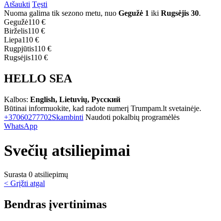
Atšaukti
Tęsti
Nuoma galima tik sezono metu, nuo
Gegužė 1
iki
Rugsėjis 30
.
Gegužė
110 €
Birželis
110 €
Liepa
110 €
Rugpjūtis
110 €
Rugsėjis
110 €
HELLO SEA
Kalbos:
English, Lietuvių, Русский
Būtinai informuokite, kad radote numerį Trumpam.lt svetainėje.
+37060277702
Skambinti
Naudoti pokalbių programėlės
WhatsApp
Svečių atsiliepimai
Surasta 0 atsiliepimų
< Grįžti atgal
Bendras įvertinimas