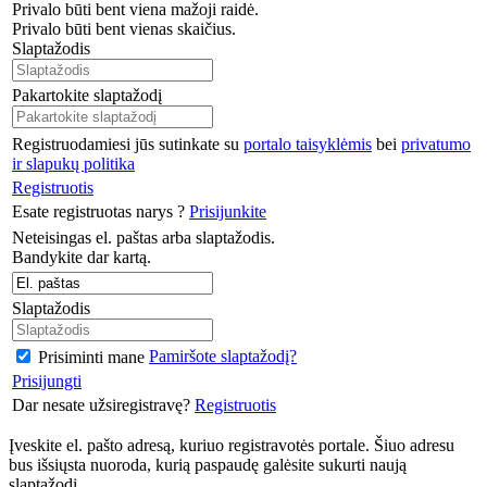
Privalo būti bent viena mažoji raidė.
Privalo būti bent vienas skaičius.
Slaptažodis
Pakartokite slaptažodį
Registruodamiesi jūs sutinkate su
portalo taisyklėmis
bei
privatumo
ir slapukų politika
Registruotis
Esate registruotas narys ?
Prisijunkite
Neteisingas el. paštas arba slaptažodis.
Bandykite dar kartą.
Slaptažodis
Pamiršote slaptažodį?
Prisiminti mane
Prisijungti
Dar nesate užsiregistravę?
Registruotis
Įveskite el. pašto adresą, kuriuo registravotės portale. Šiuo adresu
bus išsiųsta nuoroda, kurią paspaudę galėsite sukurti naują
slaptažodį.