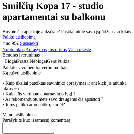
Smilčių Kopa 17 - studio
apartamentai su balkonu
Buvote čia apsistoję anksčiau? Pasidalinkite savo įspūdžiais su kitais
Palikti atsiliepimą
nuo 95€
Susisiekti
Nuotraukos
Aprašymas
Jus priims
Vieta mieste
Bendras įvertinimas
Blogai
Prastai
Neblogai
Gerai
Puikiai
Palikite savo bendra vertinimo balą
Ką rašyti atsiliepime
• Kaip tiksliai pateiktas savininko aprašymas ir ant kiek jis atitinka
tikrovės?
• Kaip Jūs vertinate aptarnavimo lygį ?
• Ar rekomenduotumėte savo draugams čia apsistoti ?
• Jums patiko ar nepatiko, kodėl?
Mano atsiliepimas
Parašykite kuo išsamesnį komentarą