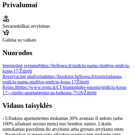
Privalumai
Savarankiškas atvykimas
Galima su vaikais
Nuorodos
Internetinė svetainė
https://hellosea.lt/smilciu-namu-studijos-smilciu-
kopa-17/
Žiūrėti
Rezervacinė platforma
https://booking.hellosea.lt/room/palanga-
smilciu-namu-studijos-smilciu-kopa-17
Žiūrėti
Rentu.lt
https://www.rentu.lt/LT/trumpalaike-nuoma/smilciu-kopa-
17---studio-apartamentai-su-balkonu-7518/
Žiūrėti
Vidaus taisyklės
- Užsakius apartamentus mokamas 30% avansas iš anksto (arba
100% užsakant sezono metu) nuo bendros sumos. Likutis
sumokamas pavedimu iki atvykimo arba grynais atvykimo metu
- Neatvykus ar rezervaciją atšaukus rezervacinis mokestis nėra