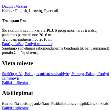
Daugiau
Mažiau
Kalbos:
English, Lietuvių, Русский
Trumpam Pro
Šio skelbimo savininkas yra
PLUS
programos narys ir mūsų
patikimas partneris nuo 2016 m.
Trumpam partneris nuo 2016 m.
Parašyti laišką
Rodyti tel. numerį
Saugumo sumetimais rekomenduojame bendrauti tik per Trumpam.lt
portalo žinučių sistemą
Vieta mieste
Smilčių g. 31, Palangos miesto savivaldybė, Palanga, Palanga
Rodyti
žemėlapyje
Palikti atsiliepimą
Atsiliepimai
Buvote čia apsistoję anksčiau? Pasidalinkite savo įspūdžiais su kitais
Palikti atsiliepimą