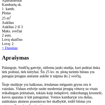
Apartamentai
Kambarių sk.
1
kamb.
Plotas
2
25 m
Aukštas
Aukštas
2 iš 3
Maks. svečiai
2
asm.
Lovų skaičius
Lovų:
2
+ Daugiau
Aprašymas
Palangoje, Smilčių gatvėje, siūloma jauki studija, kuri puikiai tinka
tiek poilsiui, tiek kūrybai. Šis 25 kv. m. plotą turintis būstas yra
patogiai įrengtas antrame aukšte ir talpina iki 2 svečių.
Šioje studijoje yra balkonas, leisdamas mėgautis grynu oru ir
vaizdais. Vidaus erdvėje rasite moderniai įrengtą virtuvę su visais
reikalingais prietaisais, tokiais kaip indaplovė, mikrobangų krosnelė,
kavos aparatas ir kiti patogumai. Vonios kambaryje yra dušas,
natūralaus akmens praustuvas bei skalbyklė, todėl būstas yra