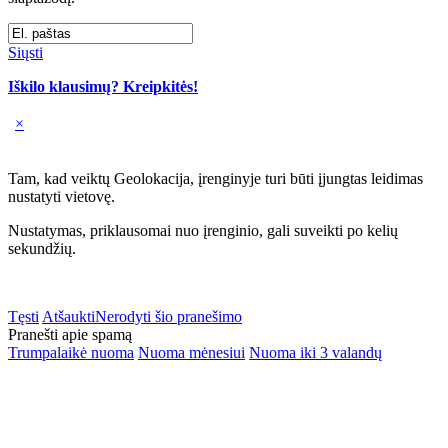
Siųsti
Iškilo klausimų? Kreipkitės!
×
Tam, kad veiktų Geolokacija, įrenginyje turi būti įjungtas leidimas
nustatyti vietovę.
Nustatymas, priklausomai nuo įrenginio, gali suveikti po kelių
sekundžių.
Tęsti
Atšaukti
Nerodyti šio pranešimo
Pranešti apie spamą
Trumpalaikė nuoma
Nuoma mėnesiui
Nuoma iki 3 valandų