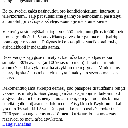
patogus ilgesniam buvimui.
Be to, svečiai galės pasinaudoti oro kondicionieriumi, internetu ir
televizoriumi. Taip pat suteikiama galimybė nemokamai pasistatyti
automobilį privačioje aikštelėje, esančioje uždarame kieme.
Vietovė yra strategiškai patogi, vos 550 metrų nuo jūros ir 600 metrų
nuo pagrindinės J. Basanavičiaus gatvės, kur galima rasti įvairių
pramogų ir restoranų. Pušynas ir kopos aplink suteikia galimybę
atsipalaiduoti ir mėgautis gamta.
Rezervacijos sąlygose numatyta, kad užsakius patalpas reikia
sumokėti 30% avansą (ar 100% sezono metu). Likutis turi būti
apmokėtas iki atvykimo arba atvykimo metu grynais. Minimalaus
nakvynių skaičiaus reikalavimas yra 2 naktys, o sezono metu - 3
naktys.
Rekomenduojama atkreipti dėmesį, kad patalpose draudžiama rengti
vakarėlius ir rūkyti. Suaugusiųjų amžiaus apribojimai taikomi, tad
apgyvendinami tik asmenys nuo 21 metų, o registruojantis būtina
pateikti galiojantį asmens dokumentą. Atvykimo ir išvykimo laikai
yra nuo 16 val. iki 12 val. Taip pat taikomas pagalvės mokestis 2
EUR/parai suaugusiems nuo 18 metų, kuris turi būti sumokėtas
rezervacijos metu arba atvykstant.
Daugiau
Mažiau