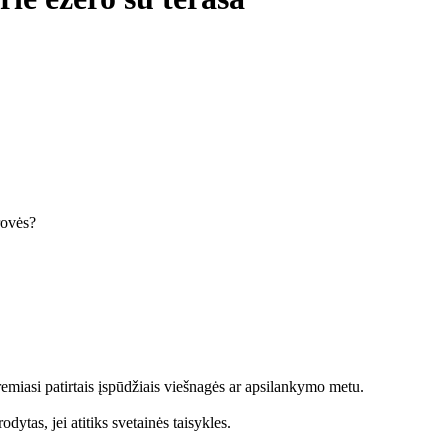
krovės?
emiasi patirtais įspūdžiais viešnagės ar apsilankymo metu.
dytas, jei atitiks svetainės taisykles.