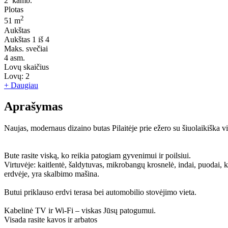
2
kamb.
Plotas
2
51 m
Aukštas
Aukštas
1 iš 4
Maks. svečiai
4
asm.
Lovų skaičius
Lovų:
2
+ Daugiau
Aprašymas
Naujas, modernaus dizaino butas Pilaitėje prie ežero su šiuolaikiška vi
Bute rasite viską, ko reikia patogiam gyvenimui ir poilsiui.
Virtuvėje: kaitlentė, šaldytuvas, mikrobangų krosnelė, indai, puodai, k
erdvėje, yra skalbimo mašina.
Butui priklauso erdvi terasa bei automobilio stovėjimo vieta.
Kabelinė TV ir Wi-Fi – viskas Jūsų patogumui.
Visada rasite kavos ir arbatos