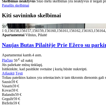
Skelbimas neaktyvus
Šiuo metu skelbimas yra neaktyvus ir negali p
Panašūs skelbimai
Kiti savininko skelbimai
€
59
Kalendorius atnaujintas
1
0,156158,156157,156159,156160,156161,156162,156163,156164
Apartamentai
Vilnius, Pilaitė
Naujas Butas Pilaitėje Prie Ežero su park
Apartamentai
kamb.
4 asm.
€
Plačiau
59
už naktį
Jūs paliekate mūsų tinklapį.
Isitikinkite, kad pasitikite svetaine į kurią būsite nukreipti.
Atšaukti
Tęsti
Toliau pateiktos kainos yra orientacinės ir tam tikromis dienomis gali sk
Sausis
59 €
Vasaris
59 €
Kovas
59 €
Balandis
59 €
Gegužė
59 €
Birželis
59 €