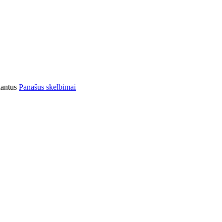
iantus
Panašūs skelbimai