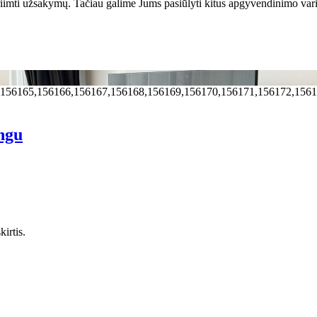
riimti užsakymų. Tačiau galime Jums pasiūlyti kitus apgyvendinimo var
,156165,156166,156167,156168,156169,156170,156171,156172,156
ingu
irtis.