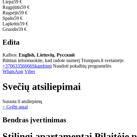
Liepa
59 €
Rugpjūtis
59 €
Rugsėjis
59 €
Spalis
59 €
Lapkritis
59 €
Gruodis
59 €
Edita
Kalbos:
English, Lietuvių, Русский
Būtinai informuokite, kad radote numerį Trumpam.lt svetainėje.
+37063356666
Skambinti
Naudoti pokalbių programėlės
WhatsApp
Viber
Svečių atsiliepimai
Surasta 0 atsiliepimų
< Grįžti atgal
Bendras įvertinimas
Stilingi apartamentai Pilaitėje p