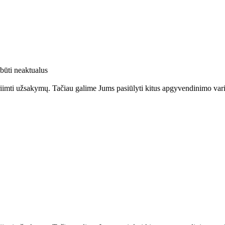
 būti neaktualus
riimti užsakymų. Tačiau galime Jums pasiūlyti kitus apgyvendinimo var