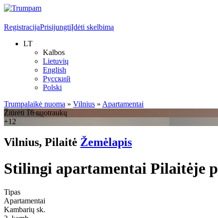
Registracija
Prisijungti
Įdėti skelbimą
LT
Kalbos
Lietuvių
English
Русский
Polski
Trumpalaikė nuoma
»
Vilnius
»
Apartamentai
Žiūrėti 16 nuotraukų
+12
Vilnius, Pilaitė
Žemėlapis
Stilingi apartamentai Pilaitėje p
Tipas
Apartamentai
Kambarių sk.