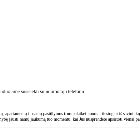
enduojame susisiekti su nuomotoju telefonu
ų, apartamentų ir namų pasiūlymus trumpalaikei nuomai tiesiogiai iš savininkų 
mybę jausti namų jaukumą tuo momentu, kai Jūs nusprendėte apsistoti vienai par