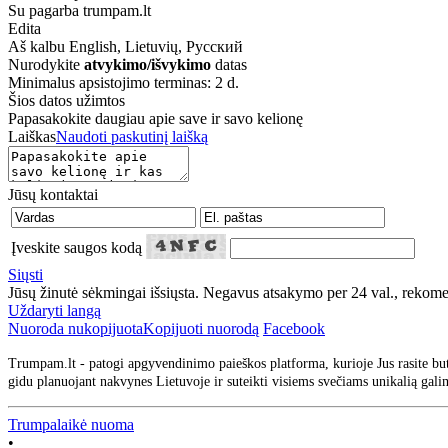
Su pagarba trumpam.lt
Edita
Aš kalbu
English, Lietuvių, Русский
Nurodykite
atvykimo/išvykimo
datas
Minimalus apsistojimo terminas: 2 d.
Šios datos užimtos
Papasakokite daugiau apie save ir savo kelionę
Laiškas
Naudoti paskutinį laišką
Jūsų kontaktai
Įveskite saugos kodą
Siųsti
Jūsų žinutė sėkmingai išsiųsta. Negavus atsakymo per 24 val., rekom
Uždaryti langą
Nuoroda nukopijuota
Kopijuoti nuorodą
Facebook
Trumpam.lt - patogi apgyvendinimo paieškos platforma, kurioje Jus rasite but
gidu planuojant nakvynes Lietuvoje ir suteikti visiems svečiams unikalią gali
Trumpalaikė nuoma
•