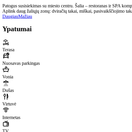
Patogus susisiekimas su miesto centru. Šalia – restoranas ir SPA komp
Aplink daug žaliųjų zonų: dviračių takai, miškai, pasivaikščiojimo takai
Daugiau
Mažiau
Ypatumai
Terasa
Nuosavas parkingas
Vonia
Dušas
Virtuvė
Internetas
TV