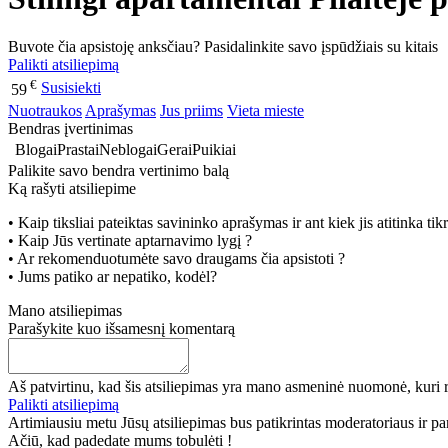
Buvote čia apsistoję anksčiau? Pasidalinkite savo įspūdžiais su kitais
Palikti atsiliepimą
€
Susisiekti
59
Nuotraukos
Aprašymas
Jus priims
Vieta mieste
Bendras įvertinimas
Blogai
Prastai
Neblogai
Gerai
Puikiai
Palikite savo bendra vertinimo balą
Ką rašyti atsiliepime
• Kaip tiksliai pateiktas savininko aprašymas ir ant kiek jis atitinka ti
• Kaip Jūs vertinate aptarnavimo lygį ?
• Ar rekomenduotumėte savo draugams čia apsistoti ?
• Jums patiko ar nepatiko, kodėl?
Mano atsiliepimas
Parašykite kuo išsamesnį komentarą
Aš patvirtinu, kad šis atsiliepimas yra mano asmeninė nuomonė, kuri r
Palikti atsiliepimą
Artimiausiu metu Jūsų atsiliepimas bus patikrintas moderatoriaus ir paro
Ačiū, kad padedate mums tobulėti !