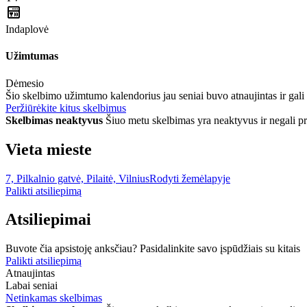
Indaplovė
Užimtumas
Dėmesio
Šio skelbimo užimtumo kalendorius jau seniai buvo atnaujintas ir gali
Peržiūrėkite kitus skelbimus
Skelbimas neaktyvus
Šiuo metu skelbimas yra neaktyvus ir negali p
Vieta mieste
7, Pilkalnio gatvė, Pilaitė, Vilnius
Rodyti žemėlapyje
Palikti atsiliepimą
Atsiliepimai
Buvote čia apsistoję anksčiau? Pasidalinkite savo įspūdžiais su kitais
Palikti atsiliepimą
Atnaujintas
Labai seniai
Netinkamas skelbimas